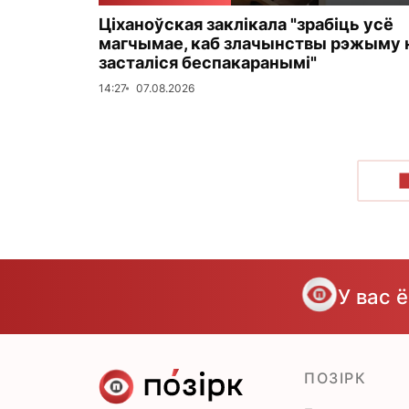
Ціханоўская заклікала "зрабіць усё
магчымае, каб злачынствы рэжыму 
засталіся беспакаранымі"
14:27
07.08.2026
У вас 
ПОЗІРК