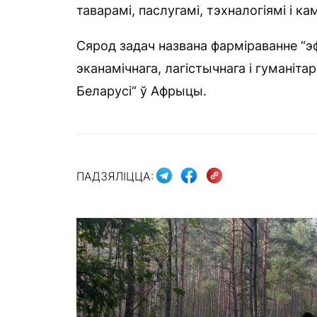
таварамі, паслугамі, тэхналогіямі і к
Сярод задач названа фарміраванне “э
эканамічнага, лагістычнага і гуманіт
Беларусі“ ў Афрыцы.
ПАДЗЯЛІЦЦА: