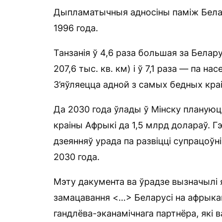
Дыпламатычныя адносіны паміж Белар
1996 года.
Танзанія ў 4,6 раза большая за Белар
207,6 тыс. кв. км) і ў 7,1 раза — па на
З’яўляецца адной з самых бедных краі
Да 2030 года ўлады ў Мінску плануюць
краіны Афрыкі да 1,5 млрд долараў. 
дзеянняў урада па развіцці супрацоўн
2030 года.
Мэту дакумента ва ўрадзе вызначылі 
замацавання <…> Беларусі на афрыкан
гандлёва-эканамічнага партнёра, які 