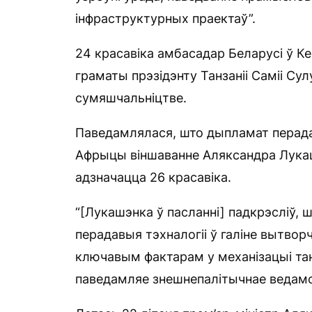
інфраструктурных праектаў”.
24 красавіка амбасадар Беларусі ў К
граматы прэзідэнту Танзаніі Саміі Сул
сумяшчальніцтве.
Паведамлялася, што дыпламат перада
Афрыцы віншаванне Аляксандра Лукашэн
адзначацца 26 красавіка.
“[Лукашэнка ў пасланні] падкрэсліў,
перадавыя тэхналогіі ў галіне вытворч
ключавым фактарам у механізацыі тан
паведамляе знешнепалітычнае ведамс