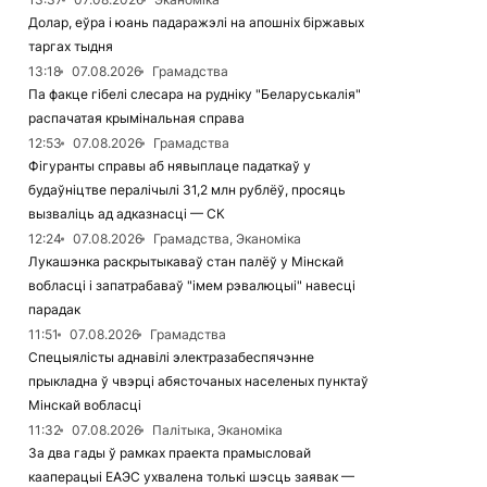
Долар, еўра і юань падаражэлі на апошніх біржавых
таргах тыдня
13:18
07.08.2026
Грамадства
Па факце гібелі слесара на рудніку "Беларуськалія"
распачатая крымінальная справа
12:53
07.08.2026
Грамадства
Фігуранты справы аб нявыплаце падаткаў у
будаўніцтве пералічылі 31,2 млн рублёў, просяць
вызваліць ад адказнасці — СК
12:24
07.08.2026
Грамадства, Эканоміка
Лукашэнка раскрытыкаваў стан палёў у Мінскай
вобласці і запатрабаваў "імем рэвалюцыі" навесці
парадак
11:51
07.08.2026
Грамадства
Спецыялісты аднавілі электразабеспячэнне
прыкладна ў чвэрці абясточаных населеных пунктаў
Мінскай вобласці
11:32
07.08.2026
Палітыка, Эканоміка
За два гады ў рамках праекта прамысловай
кааперацыі ЕАЭС ухвалена толькі шэсць заявак —