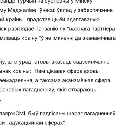
ксандр Турчын на сустрэчы ў Мінску
іму Маджаліве “ўнесці ўклад у забеспячэнне
й краіны і прадставіць ёй адаптаваную
інск разглядае Танзанію як “важнага партнёра
ліваць краіну “ў яе імкненні да эканамічнага
міў, што ўрад гатовы аказаць садзейнічанне
ынак краіны: “Нам цікавая сфера аховы
аемадзеяння, а таксама эканамічная сфера.
баковых пагадненняў, якія ствараюць
.
 дзяржСМІ, быў падпісаны шэраг пагадненняў
й і адукацыйнай сферах“.