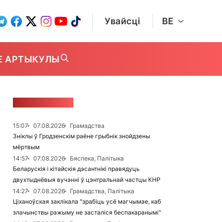
Увайсці
BE
Е АРТЫКУЛЫ
СТУЖКА НАВІН
15:07
07.08.2026
Грамадства
Зніклы ў Гродзенскім раёне грыбнік знойдзены
мёртвым
14:57
07.08.2026
Бяспека, Палітыка
Беларускія і кітайскія дэсантнікі правядуць
двухтыднёвыя вучэнні ў цэнтральнай частцы КНР
14:27
07.08.2026
Грамадства, Палітыка
Ціханоўская заклікала "зрабіць усё магчымае, каб
злачынствы рэжыму не засталіся беспакаранымі"