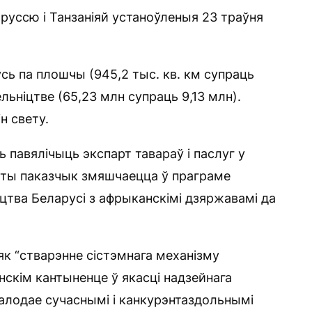
уссю і Танзаніяй устаноўленыя 23 траўня
усь па плошчы (945,2 тыс. кв. км супраць
сельніцтве (65,23 млн супраць 9,13 млн).
н свету.
 павялічыць экспарт тавараў і паслуг у
Гэты паказчык змяшчаецца ў праграме
іцтва Беларусі з афрыканскімі дзяржавамі да
як “стварэнне сістэмнага механізму
скім кантыненце ў якасці надзейнага
валодае сучаснымі і канкурэнтаздольнымі