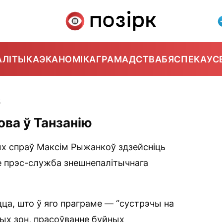
АЛІТЫКА
ЭКАНОМІКА
ГРАМАДСТВА
БЯСПЕКА
УС
5
ова ў Танзанію
х спраў Максім Рыжанкоў здзейсніць
яе прэс-служба знешнепалітычнага
ецца, што ў яго праграме — “сустрэчы на
ых зон, прасоўванне буйных