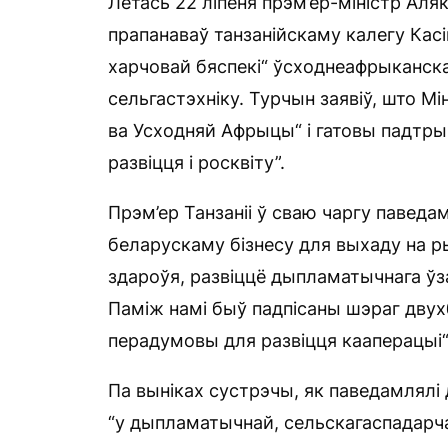
Летась 22 ліпеня прэм’ер-міністр Аля
прапанаваў танзанійскаму калегу Кас
харчовай бяспекі“ ўсходнеафрыканска
сельгастэхніку. Турчын заявіў, што М
ва Усходняй Афрыцы“ і гатовы падтрым
развіцця і росквіту”.
Прэм’ер Танзаніі ў сваю чаргу паведа
беларускаму бізнесу для выхаду на р
здароўя, развіццё дыпламатычнага ўз
Паміж намі быў падпісаны шэраг двух
перадумовы для развіцця кааперацыі“
Па выніках сустрэчы, як паведамлялі
“у дыпламатычнай, сельскагаспадарча