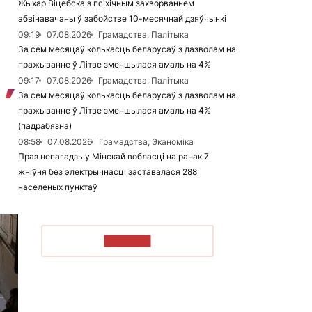
Жыхар Віцебска з псіхічным захворваннем
абвінавачаны ў забойстве 10-месячнай дзяўчынкі
09:19
07.08.2026
Грамадства, Палітыка
За сем месяцаў колькасць беларусаў з дазволам на
пражыванне ў Літве зменшылася амаль на 4%
09:17
07.08.2026
Грамадства, Палітыка
За сем месяцаў колькасць беларусаў з дазволам на
пражыванне ў Літве зменшылася амаль на 4%
(падрабязна)
08:58
07.08.2026
Грамадства, Эканоміка
Праз непагадзь у Мінскай вобласці на ранак 7
жніўня без электрычнасці заставалася 288
населеных пунктаў
ЧЫТАЦЬ