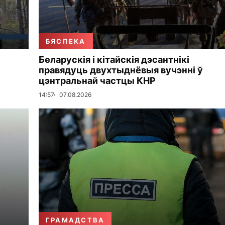
БЯСПЕКА
Беларускія і кітайскія дэсантнікі
правядуць двухтыднёвыя вучэнні ў
цэнтральнай частцы КНР
14:57
07.08.2026
ГРАМАДСТВА