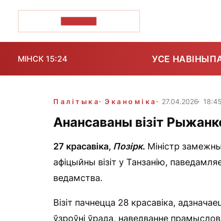
ПОЗІРК+
УСЕ НАВІНЫ
П
МІНСК 15:24
Палітыка
Эканоміка
27.04.2026
18:4
Анансаваны візіт Рыжанк
27 красавіка,
Позірк
.
Міністр замежны
афіцыйны візіт у Танзанію, паведамл
ведамства.
Візіт пачнецца 28 красавіка, адзнача
ўзроўні ўрада, наведванне прамыслов