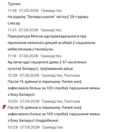
Турчын
11:26
07.08.2026
Грамадства
На рудніку "Беларуськалія" загінуў 29-гадовы
слесар
11:21
07.08.2026
Грамадства
Пракуратура Мінска адсправаздачылася пра
прызнанне некалькіх дзяцей асобамі ў сацыяльна
небяспечным становішчы
11:16
07.08.2026
Грамадства
Ад непагадзі пацярпелі дамы ў 57 населеных
пунктаў Беларусі, траўмаванае дзіця
10:29
07.08.2026
Грамадства, Палітыка
Пасля 15-дзённага перапынку Латвія зноў
зафіксавала больш за 100 спробаў парушэння мяжы
з боку Беларусі
10:20
07.08.2026
Грамадства, Палітыка
Пасля 15-дзённага перапынку Латвія зноў
зафіксавала больш за 100 спробаў парушэння мяжы
з боку Беларусі (падрабязна)
10:03
07.08.2026
Грамадства