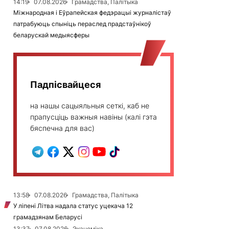
14:19
07.08.2026
Грамадства, Палітыка
Міжнародная і Еўрапейская федэрацыі журналістаў
патрабуюць спыніць пераслед прадстаўнікоў
беларускай медыясферы
Падпісвайцеся
на нашы сацыяльныя сеткі, каб не
прапусціць важныя навіны (калі гэта
бяспечна для вас)
13:58
07.08.2026
Грамадства, Палітыка
У ліпені Літва надала статус уцекача 12
грамадзянам Беларусі
13:37
07.08.2026
Эканоміка