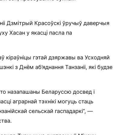
еніі Дзмітрый Красоўскі ўручыў даверчыя
уху Хасан у якасці пасла па
ў кіраўніцы гэтай дзяржавы ва Усходняй
кі з Днём аб’яднання Танзаніі, які будзе
 што назапашаны Беларуссю досвед і
асці аграрнай тэхнікі могуць стаць
занійскай сельскай гаспадаркі”, —
тва.