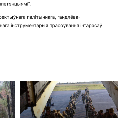
ампетэнцыямі”.
фектыўнага палітычнага, гандлёва-
арнага інструментарыя прасоўвання інтарэсаў