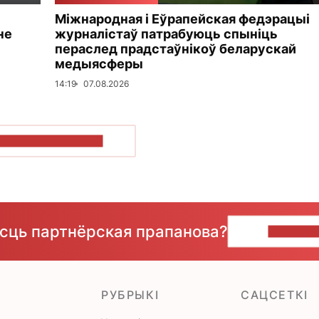
Міжнародная і Еўрапейская федэрацыі
не
журналістаў патрабуюць спыніць
пераслед прадстаўнікоў беларускай
медыясферы
14:19
07.08.2026
ПАКАЗАЦЬ БОЛЬШ
ёсць партнёрская прапанова?
НАПІШЫ
РУБРЫКІ
САЦСЕТКІ