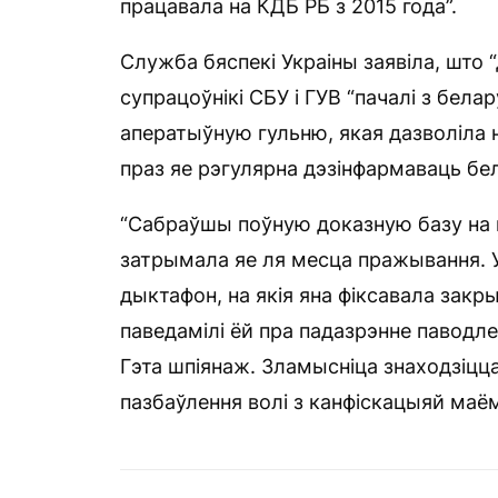
працавала на КДБ РБ з 2015 года”.
Служба бяспекі Украіны заявіла, што
супрацоўнікі СБУ і ГУВ “пачалі з бел
аператыўную гульню, якая дазволіла н
праз яе рэгулярна дэзінфармаваць бе
“Сабраўшы поўную доказную базу на ш
затрымала яе ля месца пражывання. У
дыктафон, на якія яна фіксавала за
паведамілі ёй пра падазрэнне паводле 
Гэта шпіянаж. Зламысніца знаходзіцца
пазбаўлення волі з канфіскацыяй маё