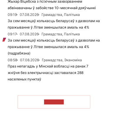
Жыхар Віцебска з псіхічным захворваннем
абвінавачаны ў забойстве 10-месячнай дзяўчынкі
09:19
07.08.2026
Грамадства, Палітыка
За сем месяцаў колькасць беларусаў з дазволам на
пражыванне ў Літве зменшылася амаль на 4%
09:17
07.08.2026
Грамадства, Палітыка
За сем месяцаў колькасць беларусаў з дазволам на
пражыванне ў Літве зменшылася амаль на 4%
(падрабязна)
08:58
07.08.2026
Грамадства, Эканоміка
Праз непагадзь у Мінскай вобласці на ранак 7
жніўня без электрычнасці заставалася 288
населеных пунктаў
ЧЫТАЦЬ