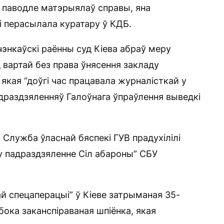
 паводле матэрыялаў справы, яна
і перасылала куратару ў КДБ.
энкаўскі раённы суд Кіева абраў меру
вартай без права ўнясення закладу
якая “доўгі час працавала журналісткай у
падраздзяленняў Галоўнага ўпраўлення выведкі
і Служба ўласнай бяспекі ГУВ прадухілілі
 у падраздзяленне Сіл абароны” СБУ
ай спецаперацыі” ў Кіеве затрыманая 35-
бока заканспіраваная шпіёнка, якая