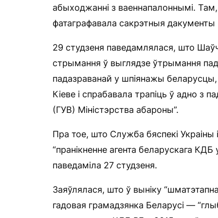
абыходжанні з ваеннапалоннымі. Там,
фатаграфавала сакрэтныя дакументы 
29 студзеня паведамлялася, што Шаўч
стрымання ў выглядзе ўтрымання пад 
падазраванай у шпіянажы беларусцы, 
Кіеве і спрабавала трапіць ў адно з 
(ГУВ) Міністэрства абароны”.
Пра тое, што Служба бяспекі Украіны 
“пранікненне агента беларускага КДБ
паведаміла 27 студзеня.
Заяўлялася, што ў выніку “шматэтапн
гадовая грамадзянка Беларусі — “глы