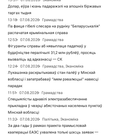
Долар, еўра і юань падаражэлі на апошніх біржавых
таргах тыдня
13:18
07.08.2026
Грамадства
Па факце гібелі слесара на рудніку "Беларуськалія"
распачатая крымінальная справа
12:53
07.08.2026
Грамадства
Фігуранты справы аб нявыплаце падаткаў у
будаўніцтве пералічылі 31,2 млн рублёў, просяць
вызваліць ад адказнасці — СК
12:24
07.08.2026
Грамадства, Эканоміка
Лукашэнка раскрытыкаваў стан палёў у Мінскай
вобласці і запатрабаваў "імем рэвалюцыі" навесці
парадак
11:51
07.08.2026
Грамадства
Спецыялісты аднавілі электразабеспячэнне
прыкладна ў чвэрці абясточаных населеных пунктаў
Мінскай вобласці
11:32
07.08.2026
Палітыка, Эканоміка
За два гады ў рамках праекта прамысловай
кааперацыі ЕАЭС ухвалена толькі шэсць заявак —