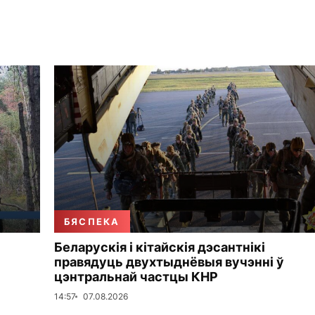
БЯСПЕКА
Беларускія і кітайскія дэсантнікі
правядуць двухтыднёвыя вучэнні ў
цэнтральнай частцы КНР
14:57
07.08.2026