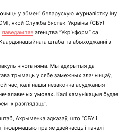
ючыць у абмен” беларускую журналістку Іну
СМІ, якой Служба бяспекі Украіны (СБУ)
,
паведамляе
агенцтва “Укрінформ” са
 Каардынацыйнага штаба па абыходжанні з
 пакуль нічога няма. Мы адкрытыя да
ікава трымаць у сябе замежных злачынцаў,
той час, калі нашы незаконна асуджаныя
 нечалавечых умовах. Калі камунікацыя будзе
м іх разглядаць”.
 штаб, Ахрыменка адказаў, што “СБУ і
і інфармацыю пра яе дзейнасць і пачалі