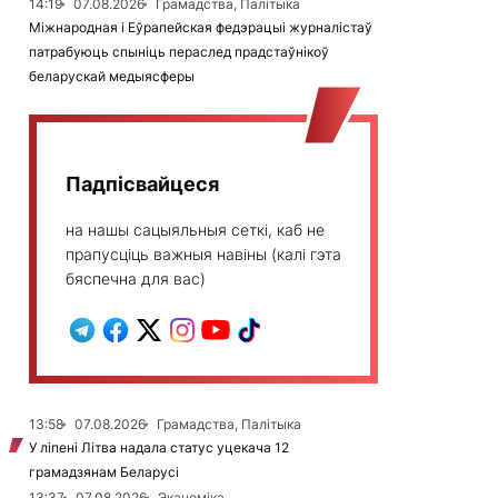
14:19
07.08.2026
Грамадства, Палітыка
Міжнародная і Еўрапейская федэрацыі журналістаў
патрабуюць спыніць пераслед прадстаўнікоў
беларускай медыясферы
Падпісвайцеся
на нашы сацыяльныя сеткі, каб не
прапусціць важныя навіны (калі гэта
бяспечна для вас)
13:58
07.08.2026
Грамадства, Палітыка
У ліпені Літва надала статус уцекача 12
грамадзянам Беларусі
13:37
07.08.2026
Эканоміка