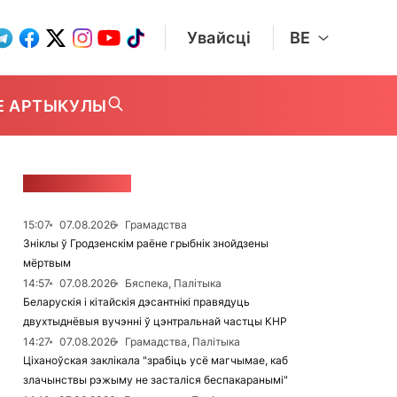
Увайсці
BE
Е АРТЫКУЛЫ
СТУЖКА НАВІН
15:07
07.08.2026
Грамадства
Зніклы ў Гродзенскім раёне грыбнік знойдзены
мёртвым
14:57
07.08.2026
Бяспека, Палітыка
Беларускія і кітайскія дэсантнікі правядуць
двухтыднёвыя вучэнні ў цэнтральнай частцы КНР
14:27
07.08.2026
Грамадства, Палітыка
Ціханоўская заклікала "зрабіць усё магчымае, каб
злачынствы рэжыму не засталіся беспакаранымі"