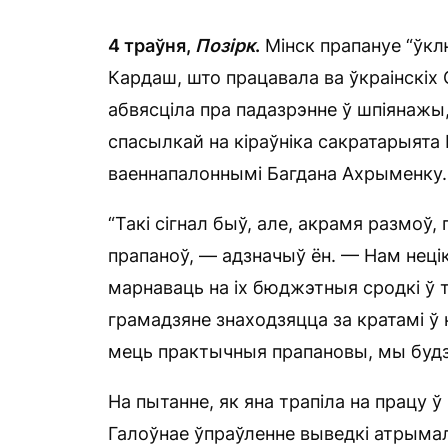
4 траўня,
Позірк
.
Мінск прапануе “ўкл
Кардаш, што працавала ва ўкраінскіх 
абвясціла пра падазрэнне ў шпіянажы
спасылкай на кіраўніка сакратарыята
ваеннапалоннымі Багдана Ахрыменку.
“Такі сігнал быў, але, акрамя размоў,
прапаноў, — адзначыў ён. — Нам нец
марнаваць на іх бюджэтныя сродкі ў 
грамадзяне знаходзяцца за кратамі ў
мець практычныя прапановы, мы будзе
На пытанне, як яна трапіла на працу ў
Галоўнае ўпраўленне выведкі атрымал