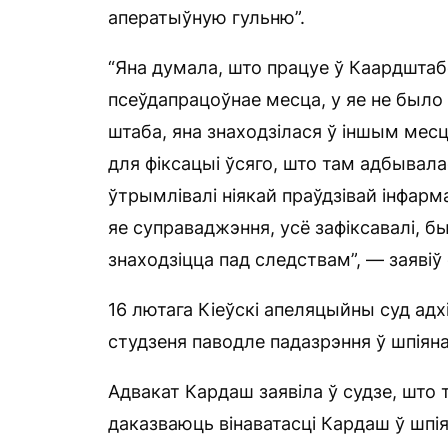
аператыўную гульню”.
“Яна думала, што працуе ў Каардштаб
псеўдапрацоўнае месца, у яе не был
штаба, яна знаходзілася ў іншым ме
для фіксацыі ўсяго, што там адбывалас
ўтрымлівалі ніякай праўдзівай інфарм
яе суправаджэння, усё зафіксавалі, бы
знаходзіцца пад следствам”, — заявіў
16 лютага Кіеўскі апеляцыйны суд ад
студзеня паводле падазрэння ў шпіян
Адвакат Кардаш заявіла ў судзе, што т
даказваюць вінаватасці Кардаш ў шпі