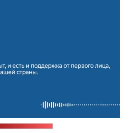
СБУ / стоп-кадр: "Позірк"