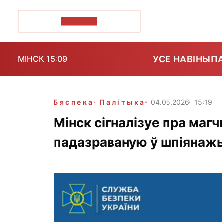
ПОЗІРК+
УСЕ НАВІНЫ
П
МІНСК 15:09
Бяспека
Палітыка
04.05.2026
15:19
Мінск сігналізуе пра ма
падазраваную ў шпіянаж