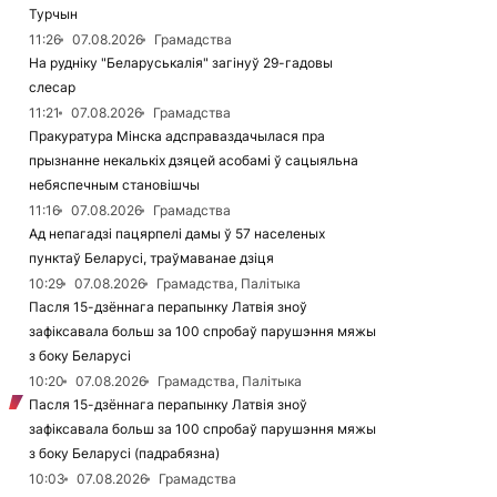
Турчын
11:26
07.08.2026
Грамадства
На рудніку "Беларуськалія" загінуў 29-гадовы
слесар
11:21
07.08.2026
Грамадства
Пракуратура Мінска адсправаздачылася пра
прызнанне некалькіх дзяцей асобамі ў сацыяльна
небяспечным становішчы
11:16
07.08.2026
Грамадства
Ад непагадзі пацярпелі дамы ў 57 населеных
пунктаў Беларусі, траўмаванае дзіця
10:29
07.08.2026
Грамадства, Палітыка
Пасля 15-дзённага перапынку Латвія зноў
зафіксавала больш за 100 спробаў парушэння мяжы
з боку Беларусі
10:20
07.08.2026
Грамадства, Палітыка
Пасля 15-дзённага перапынку Латвія зноў
зафіксавала больш за 100 спробаў парушэння мяжы
з боку Беларусі (падрабязна)
10:03
07.08.2026
Грамадства