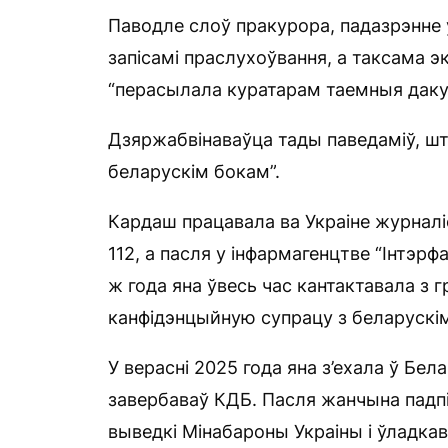
Паводле слоў пракурора, падазрэнне
запісамі праслухоўвання, а таксама э
“перасылала куратарам таемныя даку
Дзяржабвінаваўца тады паведаміў, шт
беларускім бокам”.
Кардаш працавала ва Украіне журналі
112, а пасля у інфармагенцтве “Інтэрфа
ж года яна ўвесь час кантактавала з 
канфідэнцыйную супрацу з беларускім
У верасні 2025 года яна з’ехала ў Бел
завербаваў КДБ. Пасля жанчына падп
выведкі Мінабароны Украіны і ўладк