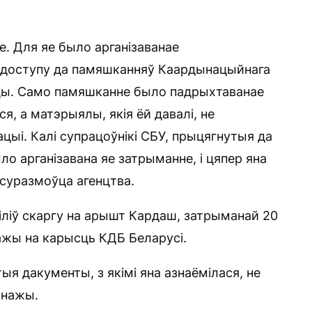
е. Для яе было арганізаванае
о доступу да памяшканняў Каардынацыйнага
сцы. Само памяшканне было падрыхтаванае
я, а матэрыялы, якія ёй давалі, не
ацыі. Калі супрацоўнікі СБУ, прыцягнутыя да
ло арганізавана яе затрыманне, і цяпер яна
 суразмоўца агенцтва.
хіліў скаргу на арышт Кардаш, затрыманай 20
ажы на карысць КДБ Беларусі.
ыя дакументы, з якімі яна азнаёмілася, не
янажы.