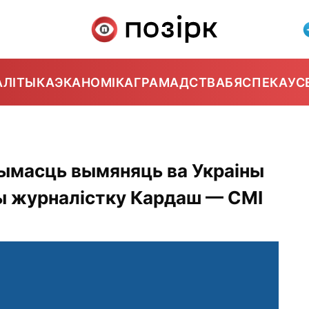
АЛІТЫКА
ЭКАНОМІКА
ГРАМАДСТВА
БЯСПЕКА
УС
гчымасць вымяняць ва Украіны
ы журналістку Кардаш — СМІ