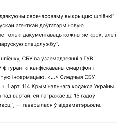
 “дзякуючы своечасоваму выкрыццю шпіёнкі”
арускай агенткай доўгатэрміновую
е толькі дакументаваць кожны яе крок, але і
ларускую спецслужбу”.
піёнку, СБУ ва ўзаемадзеянні з ГУВ
 фігуранткі канфіскаваны смартфон і
крытую інфармацыю. <…> Следчыя СБУ
ч. 1 арт. 114 Крымінальнага кодэкса Украіны.
 пад вартай, ёй пагражае да 15 гадоў
масці”, — гаварылася ў відэаматэрыяле.