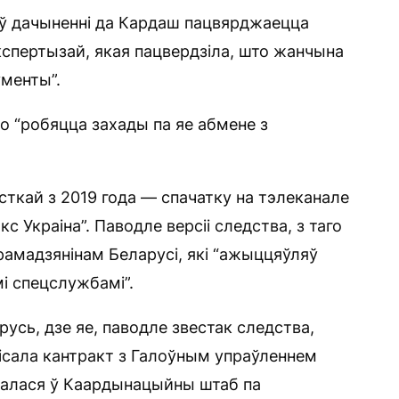
 ў дачыненні да Кардаш пацвярджаецца
кспертызай, якая пацвердзіла, што жанчына
менты”.
о “робяцца захады па яе абмене з
сткай з 2019 года — спачатку на тэлеканале
кс Украіна”. Паводле версіі следства, з таго
грамадзянінам Беларусі, які “ажыццяўляў
і спецслужбамі”.
арусь, дзе яе, паводле звестак следства,
ісала кантракт з Галоўным упраўленнем
авалася ў Каардынацыйны штаб па