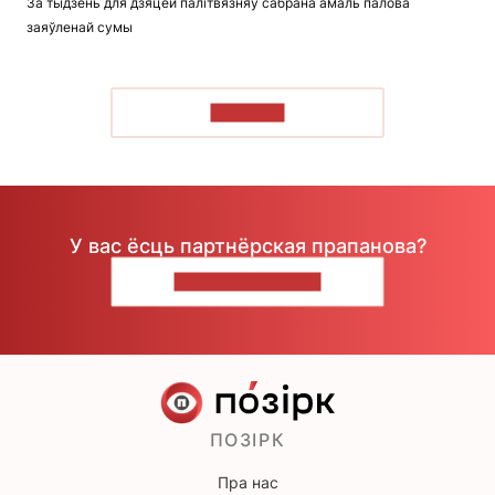
За тыдзень для дзяцей палітвязняў сабрана амаль палова
заяўленай сумы
ЧЫТАЦЬ
У вас ёсць партнёрская прапанова?
НАПІШЫЦЕ НАМ
ПОЗІРК
Пра нас