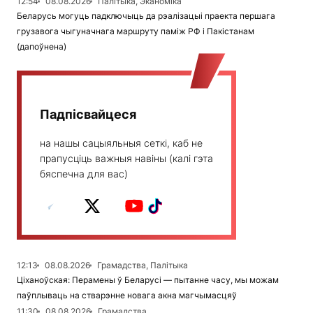
12:54
08.08.2026
Палітыка, Эканоміка
Беларусь могуць падключыць да рэалізацыі праекта першага
грузавога чыгуначнага маршруту паміж РФ і Пакістанам
(дапоўнена)
Падпісвайцеся
на нашы сацыяльныя сеткі, каб не
прапусціць важныя навіны (калі гэта
бяспечна для вас)
12:13
08.08.2026
Грамадства, Палітыка
Ціханоўская: Перамены ў Беларусі — пытанне часу, мы можам
паўплываць на стварэнне новага акна магчымасцяў
11:30
08.08.2026
Грамадства