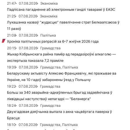
21:47
07.08.2026
Эканоміка
Падпісана пагадненне аб электронным гандлі таварамі ў ЕАЭС
21:25
07.08.2026
Эканоміка
Лукашэнка назваў “жудасцю” павелічэнне страт Белкаапсаюза ў
11 разоў
21:08
07.08.2026
Палітыка
Хроніка палітычных рэпрэсій за 6–7 жніўня 2026 года
20:15
07.08.2026
Грамадства
Жыхар Кобрынскага раёна памёр ад перадазіроўкі алкаголю —
экспертыза паказала 7,2 праміле
19:39
07.08.2026
Грамадства, Палітыка
Беларускаму актывісту Аляксею Францкевічу, які пражывае ва
Украіне, на 10 гадоў забаронены ўезд у Польшчу
19:22
07.08.2026
Грамадства
Больш за 340 аварыйна-аднаўленчых брыгад задзейнічана ў
ліквідацыі наступстваў непагадзі — "Белэнерга"
18:24
07.08.2026
Грамадства
Двухгадовая дзяўчынка выпала з акна чацвёртага паверха ў
Брэсце
18:10
07.08.2026
Грамадства, Палітыка