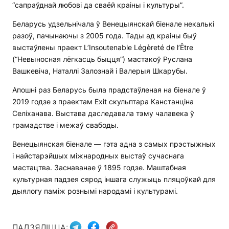
“сапраўднай любові да сваёй краіны і культуры”.
Беларусь удзельнічала ў Венецыянскай біенале некалькі
разоў, пачынаючы з 2005 года. Тады ад краіны быў
выстаўлены праект L’Insoutenable Légèreté de l’Être
(“Невыносная лёгкасць быцця”) мастакоў Руслана
Вашкевіча, Наталлі Залознай і Валерыя Шкарубы.
Апошні раз Беларусь была прадстаўленая на біенале ў
2019 годзе з праектам Exit скульптара Канстанціна
Селіханава. Выстава даследавала тэму чалавека ў
грамадстве і межаў свабоды.
Венецыянская біенале — гэта адна з самых прэстыжных
і найстарэйшых міжнародных выстаў сучаснага
мастацтва. Заснаванае ў 1895 годзе. Маштабная
культурная падзея сярод іншага служыць пляцоўкай для
дыялогу паміж рознымі народамі і культурамі.
ПАДЗЯЛІЦЦА: