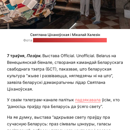
Святлана Ціханоўская і Мікалай Халезін
Фота
ў тэлеграм-канале беларускага палітыка
7 траўня,
Позірк
.
Выстава Official. Unofficial. Belarus на
Венецыянскай біенале, створаная камандай Беларускага
свабоднага тэатра (БСТ), паказвае, што беларуская
культура “жыве і развіваецца, нягледзячы ні на што”,
заявіла беларускі дэмакратычны лідар Святлана
Ціханоўская.
У сваім тэлеграм-канале палітык
падзякавала
ўсім, хто
“даносіць праўду пра Беларусь да ўсяго свету”.
На яе думку, выстава “адкрывае свету праўду пра
сучасную Беларусь: праз сімвалы цэнзуры, галасы