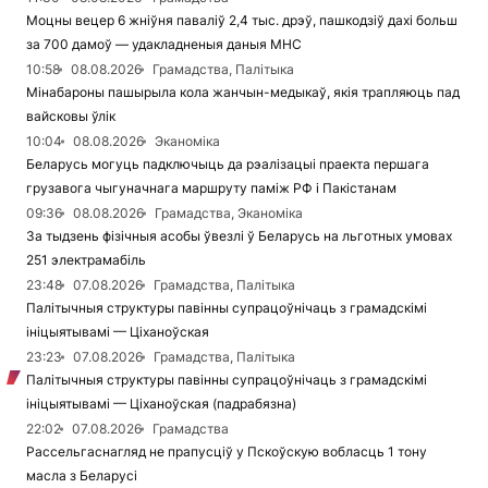
Моцны вецер 6 жніўня паваліў 2,4 тыс. дрэў, пашкодзіў дахі больш
за 700 дамоў — удакладненыя даныя МНС
10:58
08.08.2026
Грамадства, Палітыка
Мінабароны пашырыла кола жанчын-медыкаў, якія трапляюць пад
вайсковы ўлік
10:04
08.08.2026
Эканоміка
Беларусь могуць падключыць да рэалізацыі праекта першага
грузавога чыгуначнага маршруту паміж РФ і Пакістанам
09:36
08.08.2026
Грамадства, Эканоміка
За тыдзень фізічныя асобы ўвезлі ў Беларусь на льготных умовах
251 электрамабіль
23:48
07.08.2026
Грамадства, Палітыка
Палітычныя структуры павінны супрацоўнічаць з грамадскімі
ініцыятывамі — Ціханоўская
23:23
07.08.2026
Грамадства, Палітыка
Палітычныя структуры павінны супрацоўнічаць з грамадскімі
ініцыятывамі — Ціханоўская (падрабязна)
22:02
07.08.2026
Грамадства
Рассельгаснагляд не прапусціў у Пскоўскую вобласць 1 тону
масла з Беларусі