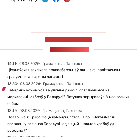
ПАКАЗАЦЬ БОЛЬШ
СТУЖКА НАВІН
14:11
08.08.2026
Грамадства, Палітыка
Ціханоўская заклікала праваабаронцаў даць экс-палітвязням
зразумелы алгарытм дапамогі
13:50
08.08.2026
Грамадства, Палітыка
Бабарыка ўсумніўся ва ўплыве дэмсіл, спаслаўшыся на
меркаванні "сяброў у Беларусі", Латушка парыраваў: "У нас розныя
сябры"
13:15
08.08.2026
Грамадства, Палітыка
Севярынец: Трэба мець каманды, гатовыя пры магчымасці
правесці ў рэгіёнах Беларусі "ад акцый і новых вырабаў да
рэформаў"