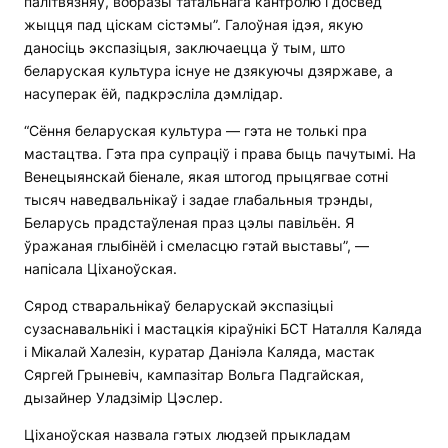
палітвязняў, вобразы татальнага кантролю і досвед
жыцця пад ціскам сістэмы”. Галоўная ідэя, якую
даносіць экспазіцыя, заключаецца ў тым, што
беларуская культура існуе не дзякуючы дзяржаве, а
насуперак ёй, падкрэсліла дэмлідар.
“Сёння беларуская культура — гэта не толькі пра
мастацтва. Гэта пра супраціў і права быць пачутымі. На
Венецыянскай біенале, якая штогод прыцягвае сотні
тысяч наведвальнікаў і задае глабальныя трэнды,
Беларусь прадстаўленая праз цэлы павільён. Я
ўражаная глыбінёй і смеласцю гэтай выставы”, —
напісала Ціханоўская.
Сярод стваральнікаў беларускай экспазіцыі
сузаснавальнікі і мастацкія кіраўнікі БСТ Наталля Каляда
і Мікалай Халезін, куратар Даніэла Каляда, мастак
Сяргей Грыневіч, кампазітар Вольга Падгайская,
дызайнер Уладзімір Цэслер.
Ціханоўская назвала гэтых людзей прыкладам