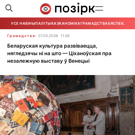
УСЕ НАВІНЫ
ПАЛІТЫКА
ЭКАНОМІКА
ГРАМАДСТВА
БЯСПЕКА
УСЕ
Грамадства
07.05.2026
11:28
Беларуская культура развіваецца,
нягледзячы ні на што — Ціханоўская пра
незалежную выставу ў Венецыі