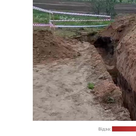
Відэа:
прэс-служб