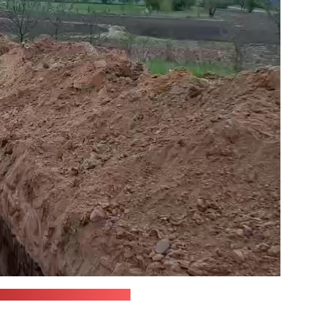
а СК / стоп-кадр: "Позірк"