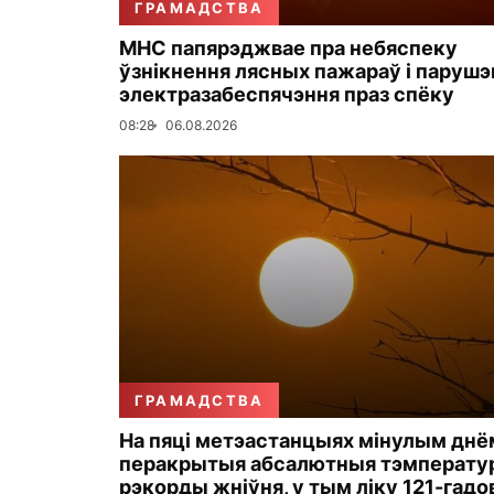
ГРАМАДСТВА
МНС папярэджвае пра небяспеку
ўзнікнення лясных пажараў і парушэ
электразабеспячэння праз спёку
08:28
06.08.2026
ГРАМАДСТВА
На пяці метэастанцыях мінулым днё
перакрытыя абсалютныя тэмперату
рэкорды жніўня, у тым ліку 121-гадо