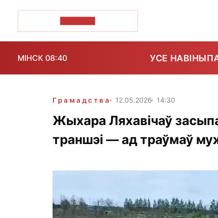
ПОЗІРК+
УСЕ НАВІНЫ
П
МІНСК 08:40
Грамадства
12.05.2026
14:30
Жыхара Ляхавічаў засыпа
траншэі — ад траўмаў му