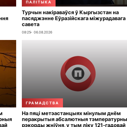
ПАЛІТЫКА
Турчын накіраваўся ў Кыргызстан на
ння
пасяджэнне Еўразійскага міжурадавага
савета
08:25
06.08.2026
ГРАМАДСТВА
м
На пяці метэастанцыях мінулым днём
рныя
перакрытыя абсалютныя тэмпературн
вай
рэкорды жніўня, у тым ліку 121-гадовай