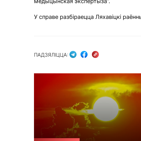
медыцынская экспертыза”.
У справе разбіраецца Ляхавіцкі раённ
ПАДЗЯЛІЦЦА: