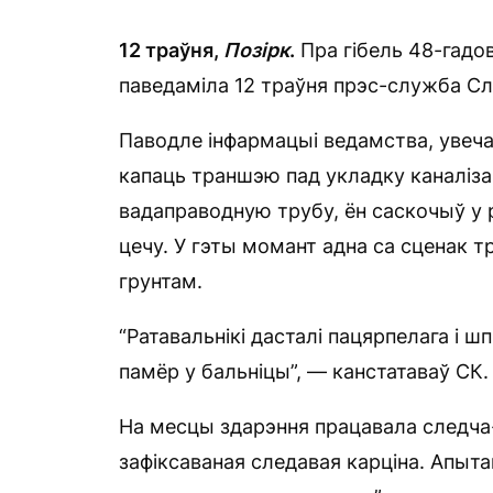
12 траўня,
Позірк
.
Пра гібель 48-гадо
паведаміла 12 траўня прэс-служба Сл
Паводле інфармацыі ведамства, увеч
капаць траншэю пад укладку каналіза
вадаправодную трубу, ён саскочыў у р
цечу. У гэты момант адна са сценак
грунтам.
“Ратавальнікі дасталі пацярпелага і ш
памёр у бальніцы”, — канстатаваў СК.
На месцы здарэння працавала следча-
зафіксаваная следавая карціна. Апыта