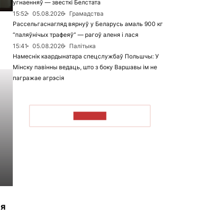
угнаенняў — звесткі Белстата
15:52
05.08.2026
Грамадства
Рассельгаснагляд вярнуў у Беларусь амаль 900 кг
“паляўнічых трафеяў” — рагоў аленя і лася
15:41
05.08.2026
Палітыка
Намеснік каардынатара спецслужбаў Польшчы: У
Мінску павінны ведаць, што з боку Варшавы ім не
пагражае агрэсія
ЧЫТАЦЬ
ыя