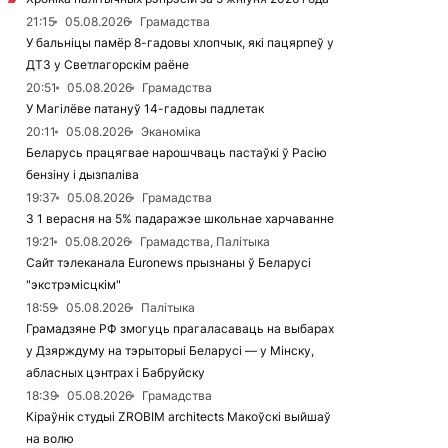
21:15
05.08.2026
Грамадства
У бальніцы памёр 8-гадовы хлопчык, які пацярпеў у
ДТЗ у Светлагорскім раёне
20:51
05.08.2026
Грамадства
У Магілёве патануў 14-гадовы падлетак
20:11
05.08.2026
Эканоміка
Беларусь працягвае нарошчваць пастаўкі ў Расію
бензіну і дызпаліва
19:37
05.08.2026
Грамадства
З 1 верасня на 5% падаражэе школьнае харчаванне
19:21
05.08.2026
Грамадства, Палітыка
Сайт тэлеканала Euronews прызнаны ў Беларусі
"экстрэмісцкім"
18:59
05.08.2026
Палітыка
Грамадзяне РФ змогуць прагаласаваць на выбарах
у Дзярждуму на тэрыторыі Беларусі — у Мінску,
абласных цэнтрах і Бабруйску
18:39
05.08.2026
Грамадства
Кіраўнік студыі ZROBIM architects Макоўскі выйшаў
на волю