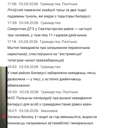
17:56
05.08.2026
Грамадства, Палітыка
Літоўскія памежнікі знайшлі трэці за два тыдні
падземны тунэль, які вядзе з тэрыторыі Беларусі
17:36
05.08.2026
Грамадства
Смяротнае ДТЗ у Светлагорскім раёне — загінулі
тры чалавекі, у тым ліку 11-гадовая дзяўчынка
17:19
05.08.2026
Грамадства, Палітыка
Мытня паведаміла пра затрыманне перавозчыка
наркотыкаў, спаслаўшыся на “экстрэмісцкі”
тэлеграм-канал праваабаронцаў
16:42
05.08.2026
Грамадства
У сямі раёнах Беларусі забаронена наведваць лясы,
дазволена — у пяці, у астатніх дзейнічаюць
абмежаванні
16:30
05.08.2026
Грамадства, Палітыка
МЗС Польшчы папярэдзіў пра рызыкі наведвання
Беларусі для асоб з грамадзянствамі дзвюх краін
16:07
05.08.2026
Эканоміка
Запасы бензіну ў гандлі за год зменшыліся, вырасла
колькасць патрыманых аўтамабіляў і мінеральных