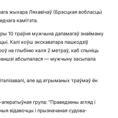
вага жыхара Ляхавічаў (Брэсцкая вобласць)
едчага камітэта.
ары 10 траўня мужчына дапамагаў знаёмаму
цыі. Калі коўш экскаватара пашкодзіў
оў на глыбіню каля 2 метраў, каб спыніць
 траншэі абсыпалася — мужчыну засыпала
піталізавалі, але ад атрыманых траўмаў ён
аператыўная група: “Праведзены агляд і
ныя відавочцы і прызначаная судова-