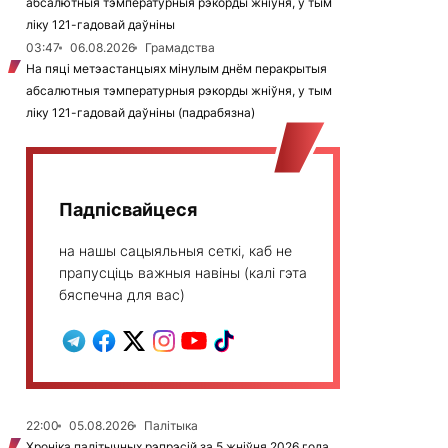
абсалютныя тэмпературныя рэкорды жніўня, у тым
ліку 121-гадовай даўніны
03:47
06.08.2026
Грамадства
На пяці метэастанцыях мінулым днём перакрытыя
абсалютныя тэмпературныя рэкорды жніўня, у тым
ліку 121-гадовай даўніны (падрабязна)
Падпісвайцеся
на нашы сацыяльныя сеткі, каб не
прапусціць важныя навіны (калі гэта
бяспечна для вас)
22:00
05.08.2026
Палітыка
Хроніка палітычных рэпрэсій за 5 жніўня 2026 года