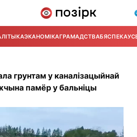
АЛІТЫКА
ЭКАНОМІКА
ГРАМАДСТВА
БЯСПЕКА
УС
ла грунтам у каналізацыйнай
жчына памёр у бальніцы