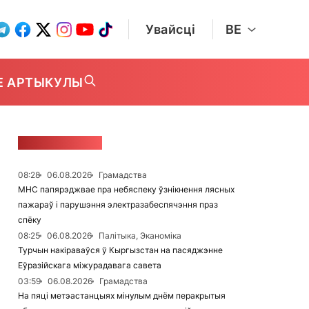
Увайсці
BE
Е АРТЫКУЛЫ
СТУЖКА НАВІН
08:28
06.08.2026
Грамадства
МНС папярэджвае пра небяспеку ўзнікнення лясных
пажараў і парушэння электразабеспячэння праз
спёку
08:25
06.08.2026
Палітыка, Эканоміка
Турчын накіраваўся ў Кыргызстан на пасяджэнне
Еўразійскага міжурадавага савета
03:59
06.08.2026
Грамадства
На пяці метэастанцыях мінулым днём перакрытыя