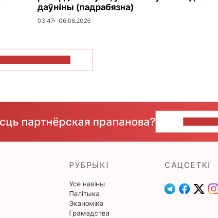
даўніны (падрабязна)
03:47
06.08.2026
ПАКАЗАЦЬ БОЛЬШ
ёсць партнёрская прапанова?
НАПІШЫ
РУБРЫКІ
САЦСЕТКІ
Усе навіны
Палітыка
Эканоміка
Грамадства