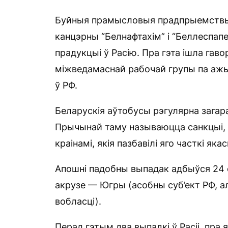
Буйныя прамысловыя прадпрыемствы 
канцэрны “Белнафтахім” і “Беллеспапе
прадукцыі ў Расію. Пра гэта ішла гаво
міжведамаснай рабочай групы па ажыц
ў РФ.
Беларускія аўтобусы рэгулярна загара
Прычынай таму называюцца санкцыі,
краінамі, якія пазбавілі яго часткі я
Апошні падобны выпадак адбыўся 24 
акрузе — Югры (асобны суб’ект РФ,
вобласці).
Перад гэтым два выпадкі ў Расіі, пра я