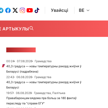
Увайсці
BE
Е АРТЫКУЛЫ
СТУЖКА НАВІН
00:24
07.08.2026
Грамадства
40,3 градуса — новы тэмпературны рэкорд жніўня ў
Беларусі (падрабязна)
22:42
06.08.2026
Грамадства
40,3 градуса — новы тэмпературны рэкорд жніўня ў
Беларусі
19:57
06.08.2026
Грамадства, Палітыка
Правабаронцам вядома пра больш за 180 фактаў
пераследу па "справе ЕГУ"