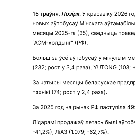
15 траўня,
Позірк
.
У красавіку 2026 г
новых аўтобусаў Мінскага аўтамабіль
месяцы 2025-га (35), сведчыць прав
“АСМ-холдынг” (РФ).
Больш за ўсё аўтобусаў у мінулым мес
(232; рост у 3,4 раза), YUTONG (103; 
За чатыры месяцы беларускае прадпрые
тэхнікі (74; рост у 2,4 раза).
За 2025 год на рынак РФ паступіла 49
Лідарамі продажаў летась былі аўтоб
-41,2%), ЛіАЗ (1.079; -62,7%).