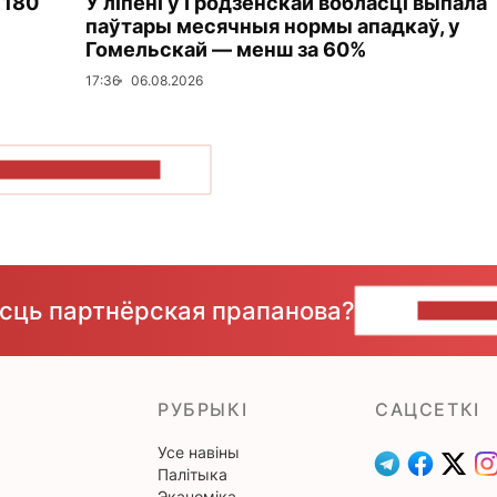
 180
У ліпені ў Гродзенскай вобласці выпала
паўтары месячныя нормы ападкаў, у
Гомельскай — менш за 60%
17:36
06.08.2026
ПАКАЗАЦЬ БОЛЬШ
ёсць партнёрская прапанова?
НАПІШЫ
РУБРЫКІ
САЦСЕТКІ
Усе навіны
Палітыка
Эканоміка