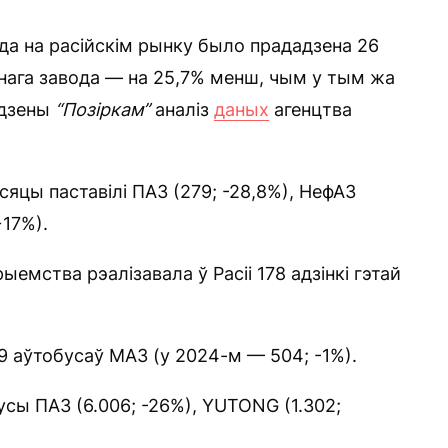
ода на расійскім рынку было прададзена 26
нага завода — на 25,7% менш, чым у тым жа
едзены
“Позіркам”
аналіз
даных
агенцтва
яцы паставілі ПАЗ (279; -28,8%), НефАЗ
+17%).
мства рэалізавала ў Расіі 178 адзінкі гэтай
9 аўтобусаў МАЗ (у 2024-м — 504; -1%).
усы ПАЗ (6.006; -26%), YUTONG (1.302;