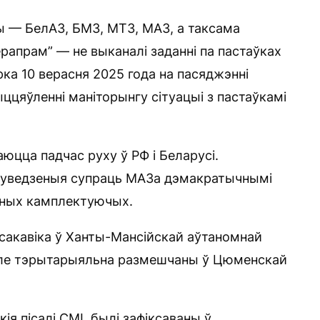
— БелАЗ, БМЗ, МТЗ, МАЗ, а таксама
рапрам” — не выканалі заданні па пастаўках
рка 10 верасня 2025 года на пасяджэнні
цяўленні маніторынгу сітуацыі з пастаўкамі
юцца падчас руху ў РФ і Беларусі.
 уведзеныя супраць МАЗа дэмакратычнымі
касных камплектуючых.
сакавіка ў Ханты-Мансійскай аўтаномнай
 але тэрытарыяльна размешчаны ў Цюменскай
кія пісалі СМІ, былі зафіксаваны ў