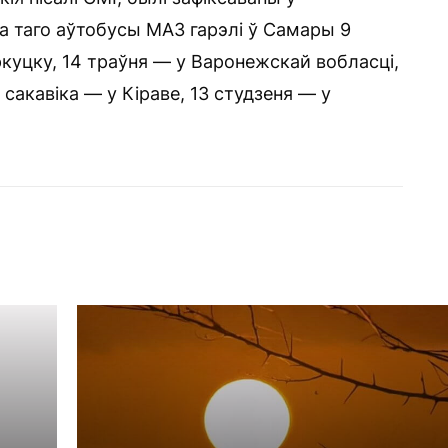
Да таго аўтобусы МАЗ гарэлі ў Самары 9
Іркуцку, 14 траўня — у Варонежскай вобласці,
 сакавіка — у Кіраве, 13 студзеня — у