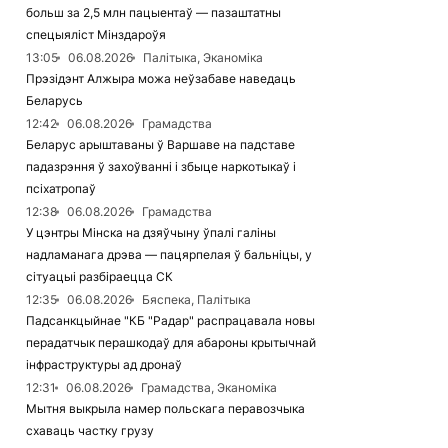
больш за 2,5 млн пацыентаў — пазаштатны
спецыяліст Мінздароўя
13:05
06.08.2026
Палітыка, Эканоміка
Прэзідэнт Алжыра можа неўзабаве наведаць
Беларусь
12:42
06.08.2026
Грамадства
Беларус арыштаваны ў Варшаве на падставе
падазрэння ў захоўванні і збыце наркотыкаў і
псіхатропаў
12:38
06.08.2026
Грамадства
У цэнтры Мінска на дзяўчыну ўпалі галіны
надламанага дрэва — пацярпелая ў бальніцы, у
сітуацыі разбіраецца СК
12:35
06.08.2026
Бяспека, Палітыка
Падсанкцыйнае "КБ "Радар" распрацавала новы
перадатчык перашкодаў для абароны крытычнай
інфраструктуры ад дронаў
12:31
06.08.2026
Грамадства, Эканоміка
Мытня выкрыла намер польскага перавозчыка
схаваць частку грузу