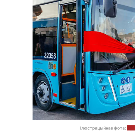
Ілюстрацыйнае фота:
сай