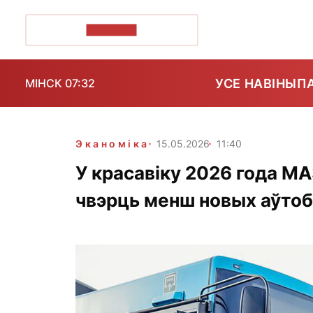
ПОЗІРК+
УСЕ НАВІНЫ
П
МІНСК 07:32
Эканоміка
15.05.2026
11:40
У красавіку 2026 года МА
чвэрць менш новых аўтоб