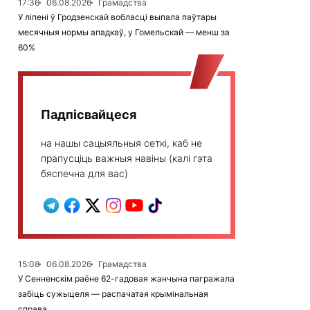
17:36
06.08.2026
Грамадства
У ліпені ў Гродзенскай вобласці выпала паўтары
месячныя нормы ападкаў, у Гомельскай — менш за
60%
Падпісвайцеся
на нашы сацыяльныя сеткі, каб не
прапусціць важныя навіны (калі гэта
бяспечна для вас)
15:08
06.08.2026
Грамадства
У Сенненскім раёне 62-гадовая жанчына пагражала
забіць сужыцеля — распачатая крымінальная
справа