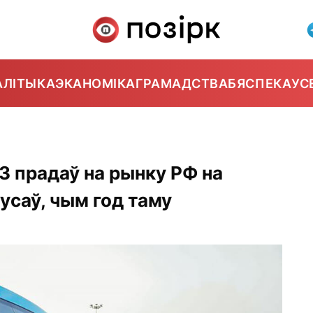
АЛІТЫКА
ЭКАНОМІКА
ГРАМАДСТВА
БЯСПЕКА
УС
З прадаў на рынку РФ на
усаў, чым год таму