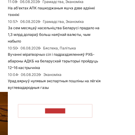
11:08
06.08.2026
Грамадства, Эканоміка
На аб'ектах АПК пашкоджаныя яшчэ дзве адзінкі
тэхнікі
10:57
06.08.2026
Грамадства, Эканоміка
За сем месяцаў насельніцтва Беларусі прадало на
1,3 млрд долараў больш наяўнай валюты, чым
набыло
10:50
06.08.2026
Бяспека, Палітыка
Вучэнні міратворчых сіл і падраздзяленняў РХБ-
абароны АДКБ на беларускай тэрыторыі пройдуць
12–16 кастрычніка
10:04
06.08.2026
Эканоміка
Урад вярнуў нулявыя экспартныя пошліны на лёгкія
вуглевадародныя газы
ЧЫТАЦЬ