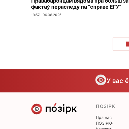
Правабаронцам вядома пра больш за
фактаў пераследу па "справе ЕГУ"
19:57
06.08.2026
У вас 
ПОЗІРК
Пра нас
ПОЗІРК+
Кантакты