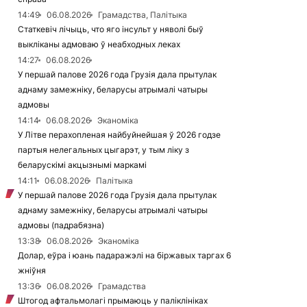
14:49
06.08.2026
Грамадства, Палітыка
Статкевіч лічыць, что яго інсульт у няволі быў
выкліканы адмоваю ў неабходных леках
14:27
06.08.2026
У першай палове 2026 года Грузія дала прытулак
аднаму замежніку, беларусы атрымалі чатыры
адмовы
14:14
06.08.2026
Эканоміка
У Літве перахопленая найбуйнейшая ў 2026 годзе
партыя нелегальных цыгарэт, у тым ліку з
беларускімі акцызнымі маркамі
14:11
06.08.2026
Палітыка
У першай палове 2026 года Грузія дала прытулак
аднаму замежніку, беларусы атрымалі чатыры
адмовы (падрабязна)
13:38
06.08.2026
Эканоміка
Долар, еўра і юань падаражэлі на біржавых таргах 6
жніўня
13:36
06.08.2026
Грамадства
Штогод афтальмолагі прымаюць у паліклініках