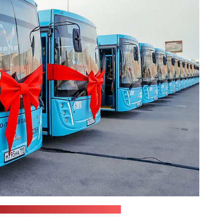
т адміністрацыі Санкт-Пецярбурга