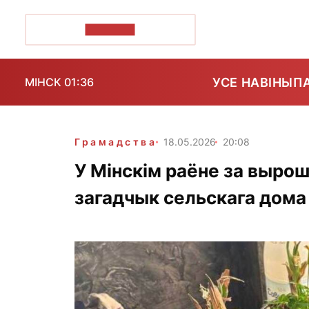
ПОЗІРК+
УСЕ НАВІНЫ
П
МІНСК 01:36
Грамадства
18.05.2026
20:08
У Мінскім раёне за выро
загадчык сельскага дома