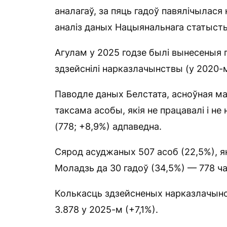
аналагаў, за пяць гадоў павялічылася
аналіз даных Нацыянальнага статысты
Агулам у 2025 годзе былі вынесеныя п
здзейснілі нарказлачынствы (у 2020-
Паводле даных Белстата, асноўная ма
таксама асобы, якія не працавалі і не 
(778; +8,9%) адпаведна.
Сярод асуджаных 507 асоб (22,5%), як
Моладзь да 30 гадоў (34,5%) — 778 ча
Колькасць здзейсненых нарказлачынст
3.878 у 2025-м (+7,1%).