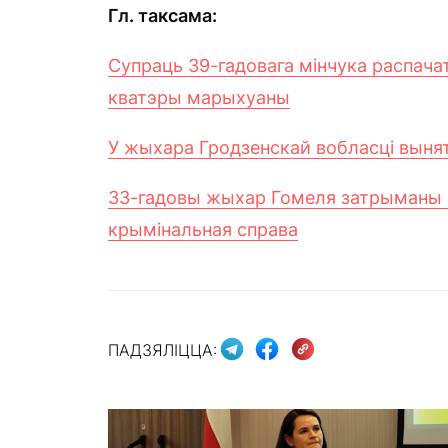
Гл. таксама:
Супраць 39-гадовага мінчука распача
кватэры марыхуаны
У жыхара Гродзенскай вобласці выня
33-гадовы жыхар Гомеля затрыманы з
крымінальная справа
ПАДЗЯЛІЦЦА: