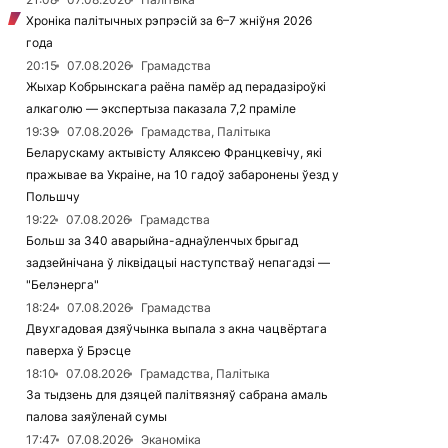
Хроніка палітычных рэпрэсій за 6–7 жніўня 2026
года
20:15
07.08.2026
Грамадства
Жыхар Кобрынскага раёна памёр ад перадазіроўкі
алкаголю — экспертыза паказала 7,2 праміле
19:39
07.08.2026
Грамадства, Палітыка
Беларускаму актывісту Аляксею Францкевічу, які
пражывае ва Украіне, на 10 гадоў забаронены ўезд у
Польшчу
19:22
07.08.2026
Грамадства
Больш за 340 аварыйна-аднаўленчых брыгад
задзейнічана ў ліквідацыі наступстваў непагадзі —
"Белэнерга"
18:24
07.08.2026
Грамадства
Двухгадовая дзяўчынка выпала з акна чацвёртага
паверха ў Брэсце
18:10
07.08.2026
Грамадства, Палітыка
За тыдзень для дзяцей палітвязняў сабрана амаль
палова заяўленай сумы
17:47
07.08.2026
Эканоміка