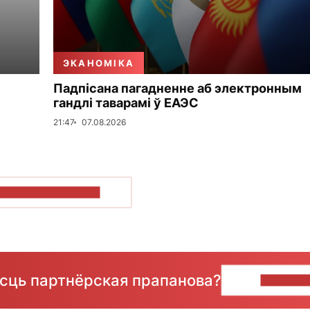
ЭКАНОМІКА
Падпісана пагадненне аб электронным
гандлі таварамі ў ЕАЭС
21:47
07.08.2026
ПАКАЗАЦЬ БОЛЬШ
ёсць партнёрская прапанова?
НАПІШЫ