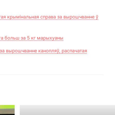
тая крымінальная справа за вырошчванне ў
та больш за 5 кг марыхуаны
а вырошчванне канопляў, распачатая