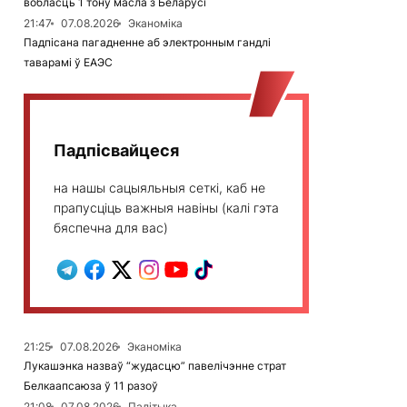
вобласць 1 тону масла з Беларусі
21:47
07.08.2026
Эканоміка
Падпісана пагадненне аб электронным гандлі
таварамі ў ЕАЭС
Падпісвайцеся
на нашы сацыяльныя сеткі, каб не
прапусціць важныя навіны (калі гэта
бяспечна для вас)
21:25
07.08.2026
Эканоміка
Лукашэнка назваў “жудасцю” павелічэнне страт
Белкаапсаюза ў 11 разоў
21:08
07.08.2026
Палітыка