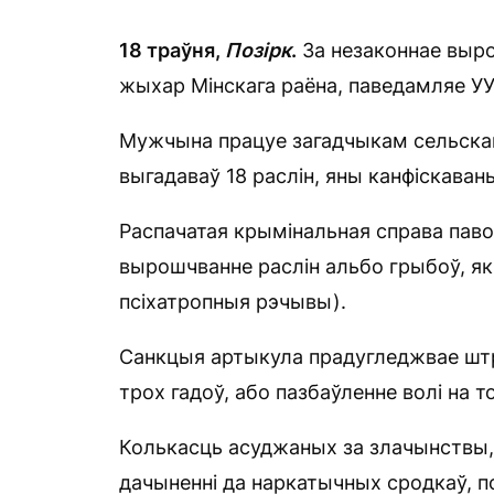
18 траўня,
Позірк
.
За незаконнае выр
жыхар Мінскага раёна, паведамляе У
Мужчына працуе загадчыкам сельскаг
выгадаваў 18 раслін, яны канфіскаван
Распачатая крымінальная справа паводл
вырошчванне раслін альбо грыбоў, я
псіхатропныя рэчывы).
Санкцыя артыкула прадугледжвае штр
трох гадоў, або пазбаўленне волі на т
Колькасць асуджаных за злачынствы, 
дачыненні да наркатычных сродкаў, пс