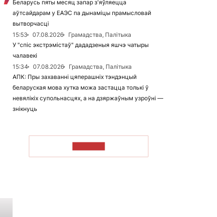
Беларусь пяты месяц запар з'яўляецца
аўтсайдарам у ЕАЭС па дынаміцы прамысловай
вытворчасці
15:53
07.08.2026
Грамадства, Палітыка
У "спіс экстрэмістаў" дададзеныя яшчэ чатыры
чалавекі
15:34
07.08.2026
Грамадства, Палітыка
АПК: Пры захаванні цяперашніх тэндэнцый
беларуская мова хутка можа застацца толькі ў
невялікіх супольнасцях, а на дзяржаўным узроўні —
знікнуць
ЧЫТАЦЬ