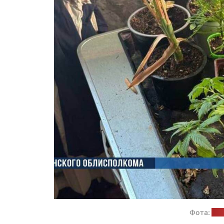
Фота:
УУС