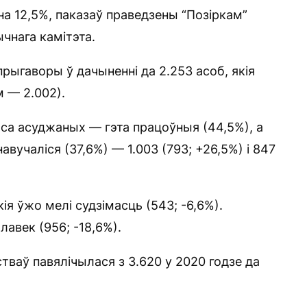
 на 12,5%, паказаў праведзены “Позіркам”
чнага камітэта.
рыгаворы ў дачыненні да 2.253 асоб, якія
м — 2.002).
са асуджаных — гэта працоўныя (44,5%), а
навучаліся (37,6%) — 1.003 (793; +26,5%) і 847
ія ўжо мелі судзімасць (543; -6,6%).
лавек (956; -18,6%).
ваў павялічылася з 3.620 у 2020 годзе да