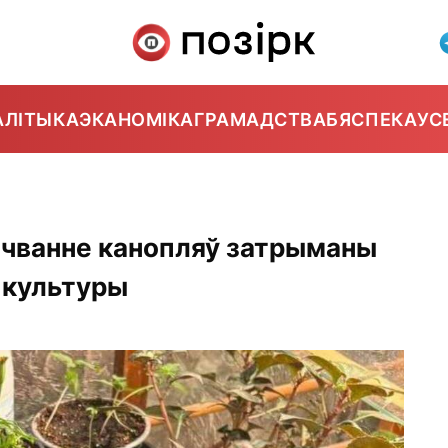
АЛІТЫКА
ЭКАНОМІКА
ГРАМАДСТВА
БЯСПЕКА
УС
шчванне канопляў затрыманы
 культуры