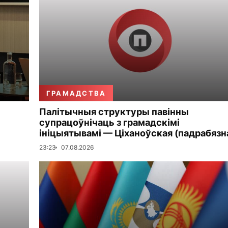
ГРАМАДСТВА
Палітычныя структуры павінны
супрацоўнічаць з грамадскімі
ініцыятывамі — Ціханоўская (падрабязн
23:23
07.08.2026