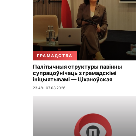
ГРАМАДСТВА
Палітычныя структуры павінны
супрацоўнічаць з грамадскімі
ініцыятывамі — Ціханоўская
23:48
07.08.2026