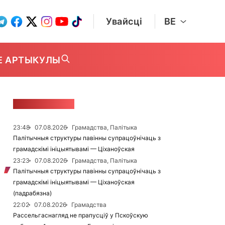
Увайсці
BE
Е АРТЫКУЛЫ
СТУЖКА НАВІН
23:48
07.08.2026
Грамадства, Палітыка
Палітычныя структуры павінны супрацоўнічаць з
грамадскімі ініцыятывамі — Ціханоўская
23:23
07.08.2026
Грамадства, Палітыка
Палітычныя структуры павінны супрацоўнічаць з
грамадскімі ініцыятывамі — Ціханоўская
(падрабязна)
22:02
07.08.2026
Грамадства
Рассельгаснагляд не прапусціў у Пскоўскую