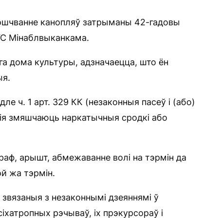
ошчванне канопляў затрыманы 42-гадовы
УС Мінаблвыканкама.
а дома культуры, адзначаецца, што ён
ыя.
е ч. 1 арт. 329 КК (незаконныя пасеў і (або)
кія змяшчаюць наркатычныя сродкі або
аф, арышт, абмежаванне волі на тэрмін да
ой жа тэрмін.
звязаныя з незаконнымі дзеяннямі ў
іхатропных рэчываў, іх прэкурсораў і