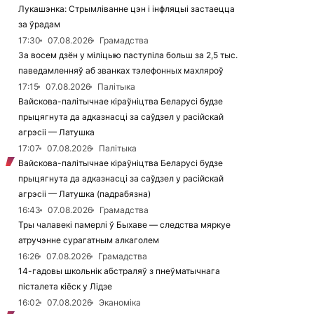
Лукашэнка: Стрымліванне цэн і інфляцыі застаецца
за ўрадам
17:30
07.08.2026
Грамадства
За восем дзён у міліцыю паступіла больш за 2,5 тыс.
паведамленняў аб званках тэлефонных махляроў
17:15
07.08.2026
Палітыка
Вайскова-палітычнае кіраўніцтва Беларусі будзе
прыцягнута да адказнасці за саўдзел у расійскай
агрэсіі — Латушка
17:07
07.08.2026
Палітыка
Вайскова-палітычнае кіраўніцтва Беларусі будзе
прыцягнута да адказнасці за саўдзел у расійскай
агрэсіі — Латушка (падрабязна)
16:43
07.08.2026
Грамадства
Тры чалавекі памерлі ў Быхаве — следства мяркуе
атручэнне сурагатным алкаголем
16:26
07.08.2026
Грамадства
14-гадовы школьнік абстраляў з пнеўматычнага
пісталета кіёск у Лідзе
16:02
07.08.2026
Эканоміка