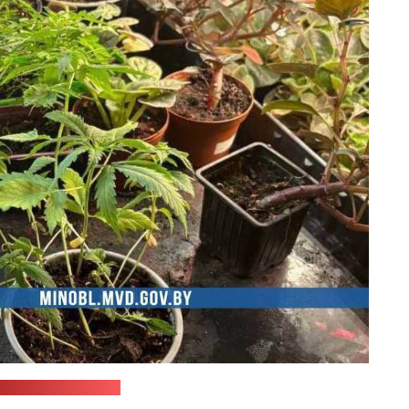
 Мінаблвыканкама