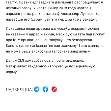
гвалту. Праект адпаведнага дакумента распрацоўваўся
некалькі разоў. У кастрычніку 2018 года чарговы
варыянт рэзка раскрытыкаваў Аляксандр Лукашэнка,
назваўшы яго “дурам, узятым перш за ўсё з Захаду“.
Лукашэнка неаднаразова дапускаў дыскрымінуючыя
выказванні ў адрас жанчын, маскіруючы гэта пад клопат
пра іх. У прыватнасці, ён заяўляў, што беларуская
Канстытуцыя напісаная “не пад жанчыну” і што жанчына
не можа быць вярхоўным галоўнакамандуючым.
ДзяржСМІ замацоўваюць у прапагандысцкіх
матэрыялах гендэрную няроўнасць як сацыяльную
норму.
ПАДЗЯЛІЦЦА: