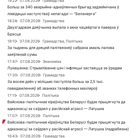
19:22
07.08.2026
Грамадства
Больш за 340 аварыйна-аднаўленчых брыгад задзейнічана ў
ліквідацыі наступстваў непагадзі — "Белэнерга"
18:24
07.08.2026
Грамадства
Двухгадовая дзяўчынка выпала з акна чацвёртага паверха ў
Брэсце
18:10
07.08.2026
Грамадства, Палітыка
За тыдзень для дзяцей палітвязняў сабрана амаль палова
заяўленай сумы
17:47
07.08.2026
Эканоміка
Лукашэнка: Стрымліванне цэн і інфляцыі застаецца за ўрадам
17:30
07.08.2026
Грамадства
За восем дзён у міліцыю паступіла больш за 2,5 тыс.
паведамленняў аб званках тэлефонных махляроў
17:15
07.08.2026
Палітыка
Вайскова-палітычнае кіраўніцтва Беларусі будзе прыцягнута да
адказнасці за саўдзел у расійскай агрэсіі — Латушка
17:07
07.08.2026
Палітыка
Вайскова-палітычнае кіраўніцтва Беларусі будзе прыцягнута да
адказнасці за саўдзел у расійскай агрэсіі — Латушка (падрабязна)
16:43
07.08.2026
Грамадства