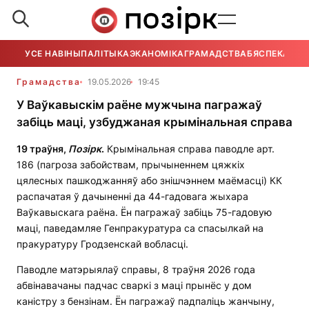
УСЕ НАВІНЫ
ПАЛІТЫКА
ЭКАНОМІКА
ГРАМАДСТВА
БЯСПЕКА
УСЕ
Грамадства
19.05.2026
19:45
У Ваўкавыскім раёне мужчына пагражаў
забіць маці, узбуджаная крымінальная справа
19
траўня
,
П
о
з
і
рк
.
Крымінальная справа паводле арт.
186 (пагроза забойствам, прычыненнем цяжкіх
цялесных пашкоджанняў або знішчэннем маёмасці) КК
распачатая ў дачыненні да 44-гадовага жыхара
Ваўкавыскага раёна. Ён пагражаў забіць 75-гадовую
маці, паведамляе Генпракуратура са спасылкай на
пракуратуру Гродзенскай вобласці.
Паводле матэрыялаў справы, 8 траўня 2026 года
абвінавачаны падчас сваркі з маці прынёс у дом
каністру з бензінам. Ён пагражаў падпаліць жанчыну,