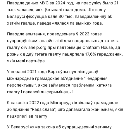
Паводле даных МУС за 2024 год, на прафуліку было 21
тыс. чалавек, якія ўжывалі гвалт дома. Штогод у
Беларусі фіксуецца каля 80 тыс. паведамленняў аб
хатнім гвалце, паведамлялася па выніках года.
Паводле апытання, праведзенага ў 2023 годзе
супрацоўнікамі анлайн-лініі для пацярпелых ад хатняга
гвалту oliviahelp.org пры падтрымцы Chatham House, ад
розных відаў гэтага гвалту пацярпела 17,6% гараджанак,
якія мелі партнёра.
У верасні 2021 года Вярхоўны суд ліквідаваў
міжнароднае грамадскае аб’яднанне “Гендарныя
перспектывы“, якое займалася праблемамі хатняга
гвалту і палавой дыскрымінацыі.
9 сакавіка 2022 года Мінгарсуд ліквідаваў грамадскае
аб’яднанне “Радзіслава”, што дапамагала жанчынам, якія
пацярпелі ад гвалту.
У Беларусі няма закона аб супрацьдзеянні хатняму