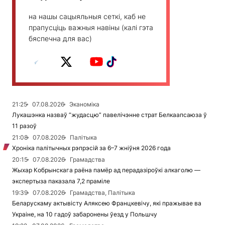
на нашы сацыяльныя сеткі, каб не
прапусціць важныя навіны (калі гэта
бяспечна для вас)
21:25
07.08.2026
Эканоміка
Лукашэнка назваў “жудасцю” павелічэнне страт Белкаапсаюза ў
11 разоў
21:08
07.08.2026
Палітыка
Хроніка палітычных рэпрэсій за 6–7 жніўня 2026 года
20:15
07.08.2026
Грамадства
Жыхар Кобрынскага раёна памёр ад перадазіроўкі алкаголю —
экспертыза паказала 7,2 праміле
19:39
07.08.2026
Грамадства, Палітыка
Беларускаму актывісту Аляксею Францкевічу, які пражывае ва
Украіне, на 10 гадоў забаронены ўезд у Польшчу