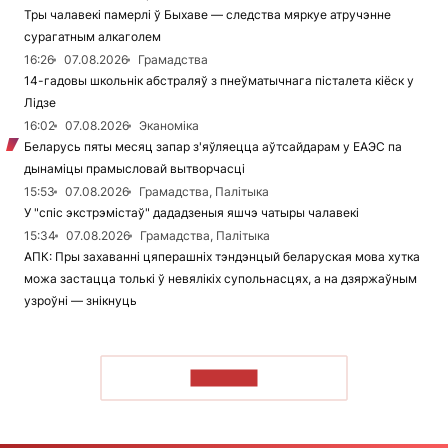
Тры чалавекі памерлі ў Быхаве — следства мяркуе атручэнне
сурагатным алкаголем
16:26
07.08.2026
Грамадства
14-гадовы школьнік абстраляў з пнеўматычнага пісталета кіёск у
Лідзе
16:02
07.08.2026
Эканоміка
Беларусь пяты месяц запар з'яўляецца аўтсайдарам у ЕАЭС па
дынаміцы прамысловай вытворчасці
15:53
07.08.2026
Грамадства, Палітыка
У "спіс экстрэмістаў" дададзеныя яшчэ чатыры чалавекі
15:34
07.08.2026
Грамадства, Палітыка
АПК: Пры захаванні цяперашніх тэндэнцый беларуская мова хутка
можа застацца толькі ў невялікіх супольнасцях, а на дзяржаўным
узроўні — знікнуць
ЧЫТАЦЬ