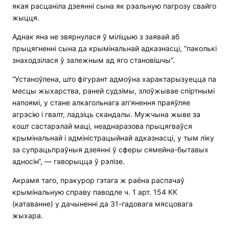
якая расцаніла дзеянні сына як рэальную пагрозу свайго
жыцця.
Аднак яна не звярнулася ў міліцыю з заявай аб
прыцягненні сына да крымінальнай адказнасці, “паколькі
знаходзілася ў залежным ад яго становішчы“.
“Устаноўлена, што фігурант адмоўна характарызуецца па
месцы жыхарства, раней судзімы, злоўжывае спіртнымі
напоямі, у стане алкагольнага ап’янення праяўляе
агрэсію і гвалт, ладзіць скандалы. Мужчына жыве за
кошт састарэлай маці, неаднаразова прыцягваўся
крымінальнай і адміністрацыйнай адказнасці, у тым ліку
за супрацьпраўныя дзеянні ў сферы сямейна-бытавых
адносін“, — гаворыцца ў рэлізе.
Акрамя таго, пракурор гэтага ж раёна распачаў
крымінальную справу паводле ч. 1 арт. 154 КК
(катаванне) у дачыненні да 31-гадовага мясцовага
жыхара.