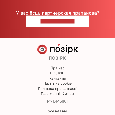
У вас ёсць партнёрская прапанова?
НАПІШЫЦЕ НАМ
ПОЗІРК
Пра нас
ПОЗІРК+
Кантакты
Палітыка cookie
Палітыка прыватнасці
Палажэнні і ўмовы
РУБРЫКІ
Усе навіны