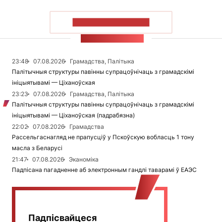
ПАКАЗАЦЬ БОЛЬШ
СТУЖКА НАВІН
23:48
07.08.2026
Грамадства, Палітыка
Палітычныя структуры павінны супрацоўнічаць з грамадскімі
ініцыятывамі — Ціханоўская
23:23
07.08.2026
Грамадства, Палітыка
Палітычныя структуры павінны супрацоўнічаць з грамадскімі
ініцыятывамі — Ціханоўская (падрабязна)
22:02
07.08.2026
Грамадства
Рассельгаснагляд не прапусціў у Пскоўскую вобласць 1 тону
масла з Беларусі
21:47
07.08.2026
Эканоміка
Падпісана пагадненне аб электронным гандлі таварамі ў ЕАЭС
Падпісвайцеся