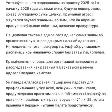
Устаноўлена, што падазраваны на працягу 2025-га і з
пачатку 2026 года сістэматычна, будучы нецвярозым,
збіваў 37-гадовую сужыцельку. Прычынай агрэсіі
з’яўляліся заўвагі жанчыны аб тым, што ён нідзе не
працуе, злоўжывае спіртным, адзначае пракуратура.
Пацярпелая таксама адмовілася ад напісання заявы аб
прыцягненні сужыцеля да крымінальнай адказнасці.
Нягледзячы на гэта, пракурор палічыў абгрунтаваным
распачаць крымінальную справу без заявы пацярпелай.
Крымінальныя справы для арганізацыі папярэдняга
расследавання накіраваныя ў Ваўкавыскі раённы
аддзел Следчага камітэта.
Як паведамлялася раней, пашырэнне падстаў для
прафілактычнага ўліку асоб, якія ўчынілі хатні гвалт,
прадугледжана праектам закона “аб змяненні законаў па
пытаннях прафілактыкі правапарушэнняў“, які 25 лютага
прыняла ў першым чытанні Палата прадстаўнікоў.