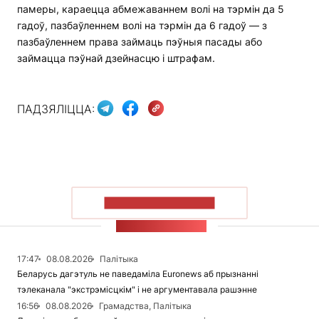
памеры, караецца абмежаваннем волі на тэрмін да 5
гадоў, пазбаўленнем волі на тэрмін да 6 гадоў — з
пазбаўленнем права займаць пэўныя пасады або
займацца пэўнай дзейнасцю і штрафам.
ПАДЗЯЛІЦЦА:
ПАКАЗАЦЬ БОЛЬШ
СТУЖКА НАВІН
17:47
08.08.2026
Палітыка
Беларусь дагэтуль не паведаміла Euronews аб прызнанні
тэлеканала "экстрэмісцкім" і не аргументавала рашэнне
16:56
08.08.2026
Грамадства, Палітыка