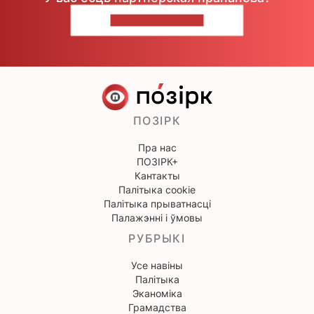
НАПІШЫЦЕ НАМ
ПОЗІРК
Пра нас
ПОЗІРК+
Кантакты
Палітыка cookie
Палітыка прыватнасці
Палажэнні і ўмовы
РУБРЫКІ
Усе навіны
Палітыка
Эканоміка
Грамадства