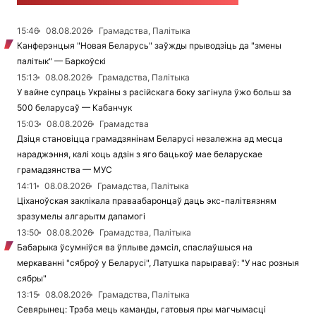
15:46
08.08.2026
Грамадства, Палітыка
Канферэнцыя "Новая Беларусь" заўжды прыводзіць да "змены
палітык" — Баркоўскі
15:13
08.08.2026
Грамадства, Палітыка
У вайне супраць Украіны з расійскага боку загінула ўжо больш за
500 беларусаў — Кабанчук
15:03
08.08.2026
Грамадства
Дзіця становіцца грамадзянінам Беларусі незалежна ад месца
нараджэння, калі хоць адзін з яго бацькоў мае беларускае
грамадзянства — МУС
14:11
08.08.2026
Грамадства, Палітыка
Ціханоўская заклікала праваабаронцаў даць экс-палітвязням
зразумелы алгарытм дапамогі
13:50
08.08.2026
Грамадства, Палітыка
Бабарыка ўсумніўся ва ўплыве дэмсіл, спаслаўшыся на
меркаванні "сяброў у Беларусі", Латушка парыраваў: "У нас розныя
сябры"
13:15
08.08.2026
Грамадства, Палітыка
Севярынец: Трэба мець каманды, гатовыя пры магчымасці