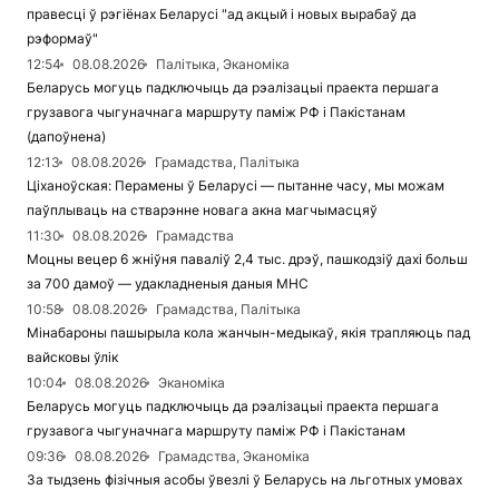
правесці ў рэгіёнах Беларусі "ад акцый і новых вырабаў да
рэформаў"
12:54
08.08.2026
Палітыка, Эканоміка
Беларусь могуць падключыць да рэалізацыі праекта першага
грузавога чыгуначнага маршруту паміж РФ і Пакістанам
(дапоўнена)
12:13
08.08.2026
Грамадства, Палітыка
Ціханоўская: Перамены ў Беларусі — пытанне часу, мы можам
паўплываць на стварэнне новага акна магчымасцяў
11:30
08.08.2026
Грамадства
Моцны вецер 6 жніўня паваліў 2,4 тыс. дрэў, пашкодзіў дахі больш
за 700 дамоў — удакладненыя даныя МНС
10:58
08.08.2026
Грамадства, Палітыка
Мінабароны пашырыла кола жанчын-медыкаў, якія трапляюць пад
вайсковы ўлік
10:04
08.08.2026
Эканоміка
Беларусь могуць падключыць да рэалізацыі праекта першага
грузавога чыгуначнага маршруту паміж РФ і Пакістанам
09:36
08.08.2026
Грамадства, Эканоміка
За тыдзень фізічныя асобы ўвезлі ў Беларусь на льготных умовах