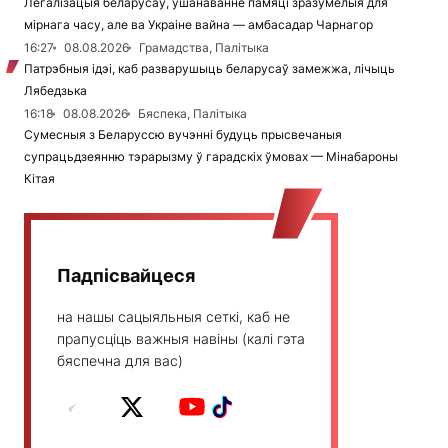
Легалізацыя беларусаў, ушанаванне памяці зразумелыя для
мірнага часу, але ва Украіне вайна — амбасадар Чарнагор
16:27
08.08.2026
Грамадства, Палітыка
Патрэбныя ідэі, каб разварушыць беларусаў замежжа, лічыць
Лябедзька
16:18
08.08.2026
Бяспека, Палітыка
Сумесныя з Беларуссю вучэнні будуць прысвечаныя
супрацьдзеянню тэрарызму ў гарадскіх ўмовах — Мінабароны
Кітая
Падпісвайцеся
на нашы сацыяльныя сеткі, каб не
прапусціць важныя навіны (калі гэта
бяспечна для вас)