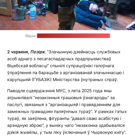
Відэа:
прэс-служба МУС / стоп-кадр: "Позірк"
2 чэрвеня,
П
о
зірк
.
“Злачынную дзейнасць службовых
асоб аднаго з лесагаспадарчых прадпрыемстваў
Віцебскай вобласці” спынілі супрацоўнікі галоўнага
ўпраўлення па барацьбе з арганізаванай злачыннасцю і
карупцыяй (ГУБАЗіК) Міністэрства ўнутраных спраў.
Паводле сцвярджэння МУС, з лета 2025 года яны
атрымлівалі “незаконныя грашовыя ўзнагароды” за
паслугі, звязаныя з “арганізацыяй і правядзеннем для
замежных грамадзян паляўнічых тураў”. У рамках гэтых
тураў, як заяўлена, фігуранты “давалі сваю асабістую і
арэндную зброю”, у выніку чаго “незаконна здабываліся
дзікія жывёлы, у тым ліку ўключаныя ў Чырвоную кнігу”.