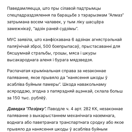
Паведамляецца, што пры сілавой падтрымцы
спецпадраздзялення па барацьбе з тэрарызмам “Алмаз”
затрымана восем чалавек, у тым ліку шасцёра
замежнікаў, “адзін раней судзімы”.
МУС заявіла, што канфіскавана 6 адзінак агнястрэльнай
паляўнічай зброі, 500 боепрыпасаў, прыстасаванні для
бясшумнай стральбы, грошы, мяса і шкуры
высакароднага аленя і бурага мядзведзя.
Распачатая крымінальная справа за незаконнае
паляванне, якое прывяло да “нанясення шкоды ў
асабліва буйным памеры”. Шкода навакольнаму
асяроддзю, згодна з папярэдняй ацэнкай, склала больш
за 150 тыс. рублёў.
Даведка “Позірку”.
Паводле ч. 4 арт. 282 КК, незаконнае
паляванне з выкарыстаннем механічнага наземнага,
воднага або паветранага транспартнага сродку або якое
прывяло да нанясення шкоды ў асабліва буйным