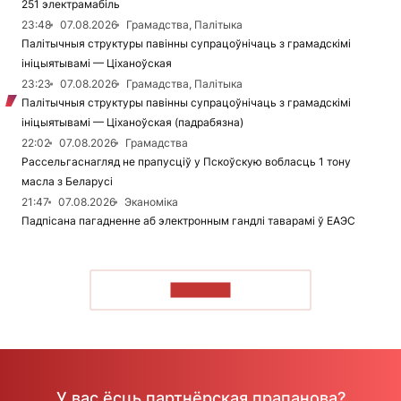
251 электрамабіль
23:48
07.08.2026
Грамадства, Палітыка
Палітычныя структуры павінны супрацоўнічаць з грамадскімі
ініцыятывамі — Ціханоўская
23:23
07.08.2026
Грамадства, Палітыка
Палітычныя структуры павінны супрацоўнічаць з грамадскімі
ініцыятывамі — Ціханоўская (падрабязна)
22:02
07.08.2026
Грамадства
Рассельгаснагляд не прапусціў у Пскоўскую вобласць 1 тону
масла з Беларусі
21:47
07.08.2026
Эканоміка
Падпісана пагадненне аб электронным гандлі таварамі ў ЕАЭС
ЧЫТАЦЬ
У вас ёсць партнёрская прапанова?