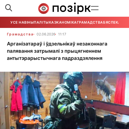
УСЕ НАВІНЫ
ПАЛІТЫКА
ЭКАНОМІКА
ГРАМАДСТВА
БЯСПЕКА
УСЕ
Грамадства
02.06.2026
11:17
Арганізатараў і ўдзельнікаў незаконнага
палявання затрымалі з прыцягненнем
антытэрарыстычнага падраздзялення