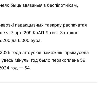
 неяк быць звязаныя з беспілотнікам,
еравозкі падакцызных тавараў распачатая
 ч. 7 арт. 209 КаАП Літвы. За такое
200 да 6.000 эўра.
2026 года літоўскія памежнікі прымусова
а ўвесь мінулы год было перахоплена 59
 2024 год — 54.