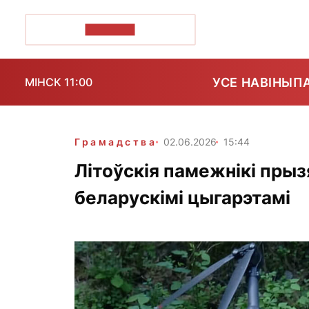
ПОЗІРК+
УСЕ НАВІНЫ
П
МІНСК 11:00
Грамадства
02.06.2026
15:44
Літоўскія памежнікі прыз
беларускімі цыгарэтамі