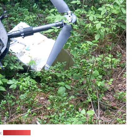
а:
САДМ Літвы