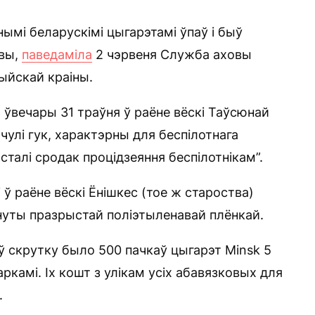
ымі беларускімі цыгарэтамі ўпаў і быў
твы,
паведаміла
2 чэрвеня Служба аховы
ыйскай краіны.
 ўвечары 31 траўня ў раёне вёскі Таўсюнай
улі гук, характэрны для беспілотнага
сталі сродак процідзеяння беспілотнікам”.
 ў раёне вёскі Ёнішкес (тое ж староства)
рнуты празрыстай поліэтыленавай плёнкай.
ў скрутку было 500 пачкаў цыгарэт Minsk 5
ркамі. Іх кошт з улікам усіх абавязковых для
.