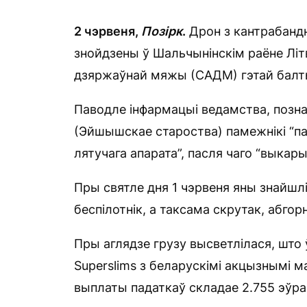
2 чэрвеня,
Позірк
.
Дрон з кантрабандн
знойдзены ў Шальчынінскім раёне Лі
дзяржаўнай мяжы (САДМ) гэтай балт
Паводле інфармацыі ведамства, позна
(Эйшышскае староства) памежнікі “пач
лятучага апарата”, пасля чаго “выкары
Пры святле дня 1 чэрвеня яны знайшлі
беспілотнік, а таксама скрутак, абго
Пры аглядзе грузу высветлілася, што 
Superslims з беларускімі акцызнымі ма
выплаты падаткаў складае 2.755 эўра