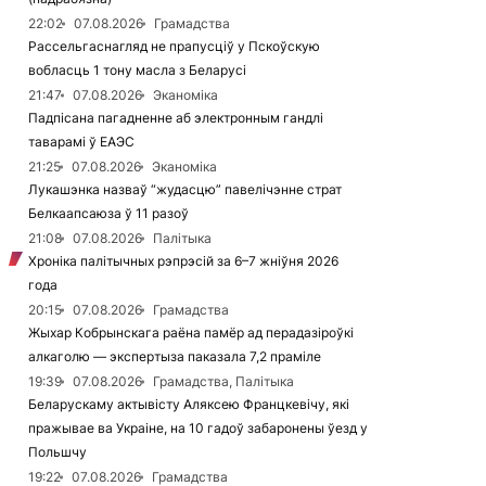
22:02
07.08.2026
Грамадства
Рассельгаснагляд не прапусціў у Пскоўскую
вобласць 1 тону масла з Беларусі
21:47
07.08.2026
Эканоміка
Падпісана пагадненне аб электронным гандлі
таварамі ў ЕАЭС
21:25
07.08.2026
Эканоміка
Лукашэнка назваў “жудасцю” павелічэнне страт
Белкаапсаюза ў 11 разоў
21:08
07.08.2026
Палітыка
Хроніка палітычных рэпрэсій за 6–7 жніўня 2026
года
20:15
07.08.2026
Грамадства
Жыхар Кобрынскага раёна памёр ад перадазіроўкі
алкаголю — экспертыза паказала 7,2 праміле
19:39
07.08.2026
Грамадства, Палітыка
Беларускаму актывісту Аляксею Францкевічу, які
пражывае ва Украіне, на 10 гадоў забаронены ўезд у
Польшчу
19:22
07.08.2026
Грамадства