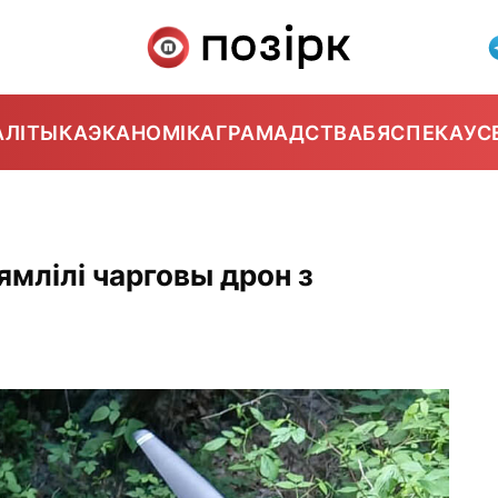
АЛІТЫКА
ЭКАНОМІКА
ГРАМАДСТВА
БЯСПЕКА
УС
ямлілі чарговы дрон з