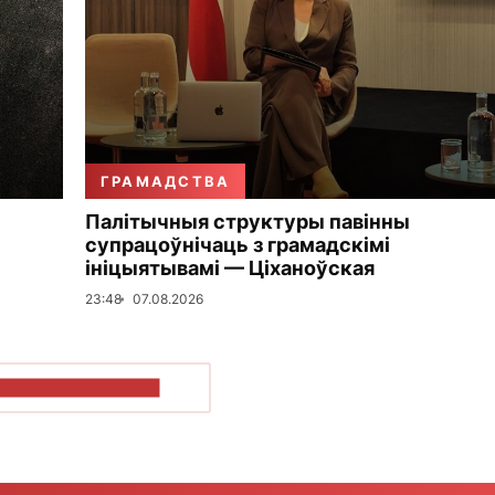
ГРАМАДСТВА
Палітычныя структуры павінны
супрацоўнічаць з грамадскімі
ініцыятывамі — Ціханоўская
23:48
07.08.2026
ПАКАЗАЦЬ БОЛЬШ