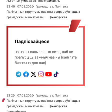
льготных умовах 251 электрамабіль
23:48
07.08.2026
Грамадства, Палітыка
Палітычныя структуры павінны супрацоўнічаць з
грамадскімі ініцыятывамі — Ціханоўская
Падпісвайцеся
на нашы сацыяльныя сеткі, каб не
прапусціць важныя навіны (калі гэта
бяспечна для вас)
23:23
07.08.2026
Грамадства, Палітыка
Палітычныя структуры павінны супрацоўнічаць з
грамадскімі ініцыятывамі — Ціханоўская
(падрабязна)