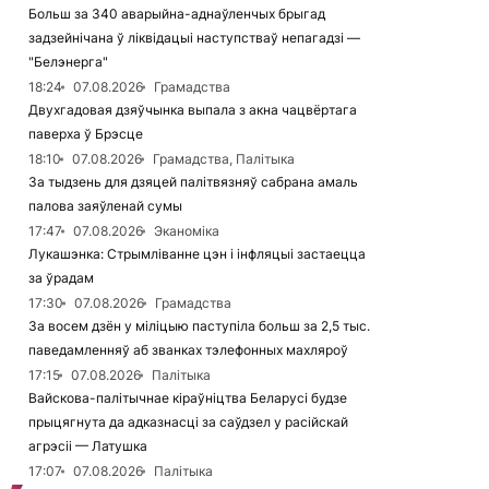
Больш за 340 аварыйна-аднаўленчых брыгад
задзейнічана ў ліквідацыі наступстваў непагадзі —
"Белэнерга"
18:24
07.08.2026
Грамадства
Двухгадовая дзяўчынка выпала з акна чацвёртага
паверха ў Брэсце
18:10
07.08.2026
Грамадства, Палітыка
За тыдзень для дзяцей палітвязняў сабрана амаль
палова заяўленай сумы
17:47
07.08.2026
Эканоміка
Лукашэнка: Стрымліванне цэн і інфляцыі застаецца
за ўрадам
17:30
07.08.2026
Грамадства
За восем дзён у міліцыю паступіла больш за 2,5 тыс.
паведамленняў аб званках тэлефонных махляроў
17:15
07.08.2026
Палітыка
Вайскова-палітычнае кіраўніцтва Беларусі будзе
прыцягнута да адказнасці за саўдзел у расійскай
агрэсіі — Латушка
17:07
07.08.2026
Палітыка