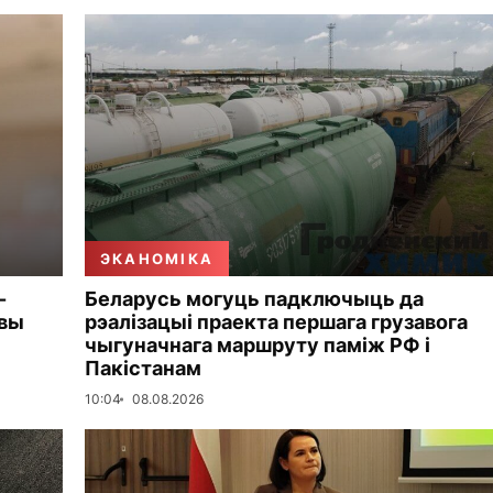
ЭКАНОМІКА
-
Беларусь могуць падключыць да
овы
рэалізацыі праекта першага грузавога
чыгуначнага маршруту паміж РФ і
Пакістанам
10:04
08.08.2026