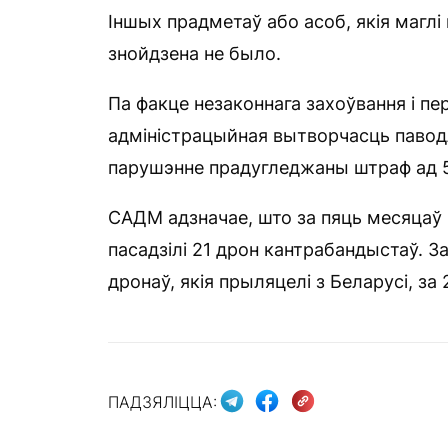
Іншых прадметаў або асоб, якія маглі
знойдзена не было.
Па факце незаконнага захоўвання і п
адміністрацыйная вытворчасць паводле
парушэнне прадугледжаны штраф ад 5.
САДМ адзначае, што за пяць месяцаў 
пасадзілі 21 дрон кантрабандыстаў. З
дронаў, якія прыляцелі з Беларусі, за
ПАДЗЯЛІЦЦА: