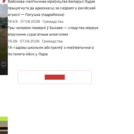
Вайскова-палітычнае кіраўніцтва Беларусі будзе
прыцягнута да адказнасці за саўдзел у расійскай
агрэсіі — Латушка (падрабязна)
16:43
07.08.2026
Грамадства
Тры чалавекі памерлі ў Быхаве — следства мяркуе
атручэнне сурагатным алкаголем
16:26
07.08.2026
Грамадства
14-гадовы школьнік абстраляў з пнеўматычнага
пісталета кіёск у Лідзе
ЧЫТАЦЬ