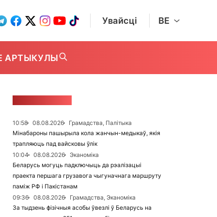
Увайсці
BE
Е АРТЫКУЛЫ
СТУЖКА НАВІН
10:58
08.08.2026
Грамадства, Палітыка
Мінабароны пашырыла кола жанчын-медыкаў, якія
трапляюць пад вайсковы ўлік
10:04
08.08.2026
Эканоміка
Беларусь могуць падключыць да рэалізацыі
праекта першага грузавога чыгуначнага маршруту
паміж РФ і Пакістанам
09:36
08.08.2026
Грамадства, Эканоміка
За тыдзень фізічныя асобы ўвезлі ў Беларусь на