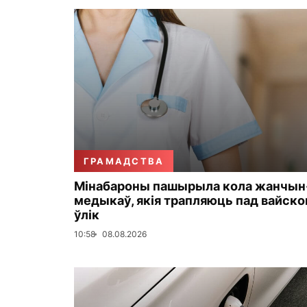
ГРАМАДСТВА
Мінабароны пашырыла кола жанчын
медыкаў, якія трапляюць пад вайск
ўлік
10:58
08.08.2026