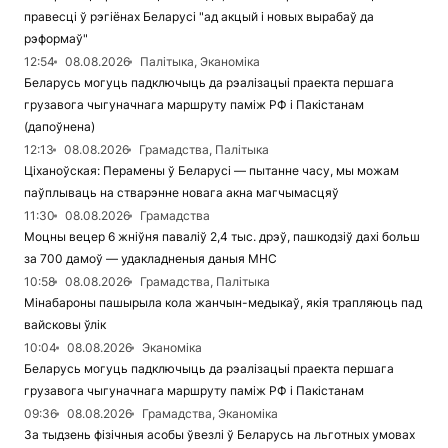
правесці ў рэгіёнах Беларусі "ад акцый і новых вырабаў да
рэформаў"
12:54
08.08.2026
Палітыка, Эканоміка
Беларусь могуць падключыць да рэалізацыі праекта першага
грузавога чыгуначнага маршруту паміж РФ і Пакістанам
(дапоўнена)
12:13
08.08.2026
Грамадства, Палітыка
Ціханоўская: Перамены ў Беларусі — пытанне часу, мы можам
паўплываць на стварэнне новага акна магчымасцяў
11:30
08.08.2026
Грамадства
Моцны вецер 6 жніўня паваліў 2,4 тыс. дрэў, пашкодзіў дахі больш
за 700 дамоў — удакладненыя даныя МНС
10:58
08.08.2026
Грамадства, Палітыка
Мінабароны пашырыла кола жанчын-медыкаў, якія трапляюць пад
вайсковы ўлік
10:04
08.08.2026
Эканоміка
Беларусь могуць падключыць да рэалізацыі праекта першага
грузавога чыгуначнага маршруту паміж РФ і Пакістанам
09:36
08.08.2026
Грамадства, Эканоміка
За тыдзень фізічныя асобы ўвезлі ў Беларусь на льготных умовах