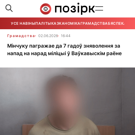
УСЕ НАВІНЫ
ПАЛІТЫКА
ЭКАНОМІКА
ГРАМАДСТВА
БЯСПЕКА
УСЕ
Грамадства
02.06.2026
16:44
Мінчуку пагражае да 7 гадоў зняволення за
напад на нарад міліцыі ў Ваўкавыскім раёне