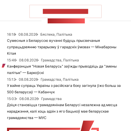
ПАКАЗАЦЬ БОЛЬШ
СТУЖКА НАВІН
16:18
08.08.2026
Бяспека, Палітыка
Сумесныя з Беларуссю вучэнні будуць прысвечаныя
супрацьдзеянню тэрарызму ў гарадскіх ўмовах — Мінабароны
Кітая
15:46
08.08.2026
Грамадства, Палітыка
Канферэнцыя "Новая Беларусь" заўжды прыводзіць да "змены
палітык" — Баркоўскі
15:13
08.08.2026
Грамадства, Палітыка
У вайне супраць Украіны з расійскага боку загінула ўжо больш за
500 беларусаў — Кабанчук
15:03
08.08.2026
Грамадства
Дзіця становіцца грамадзянінам Беларусі незалежна ад месца
нараджэння, калі хоць адзін з яго бацькоў мае беларускае
грамадзянства — МУС