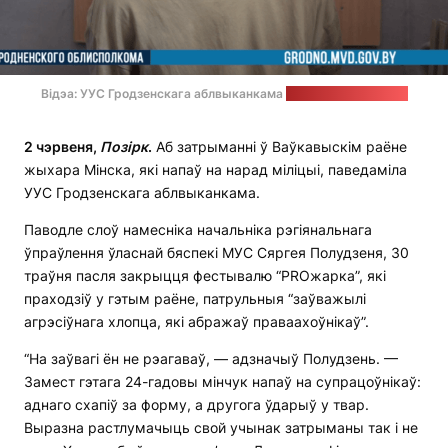
Відэа: УУС Гродзенскага аблвыканкама
Стоп-кадр: “Позірк”
2 чэрвеня,
Позірк
.
Аб затрыманні ў Ваўкавыскім раёне
жыхара Мінска, які напаў на нарад міліцыі, паведаміла
УУС Гродзенскага аблвыканкама.
Паводле слоў намесніка начальніка рэгіянальнага
ўпраўлення ўласнай бяспекі МУС Сяргея Полудзеня, 30
траўня пасля закрыцця фестывалю “PROжарка”, які
праходзіў у гэтым раёне, патрульныя “заўважылі
агрэсіўнага хлопца, які абражаў праваахоўнікаў”.
“На заўвагі ён не рэагаваў, — адзначыў Полудзень. —
Замест гэтага 24-гадовы мінчук напаў на супрацоўнікаў:
аднаго схапіў за форму, а другога ўдарыў у твар.
Выразна растлумачыць свой учынак затрыманы так і не