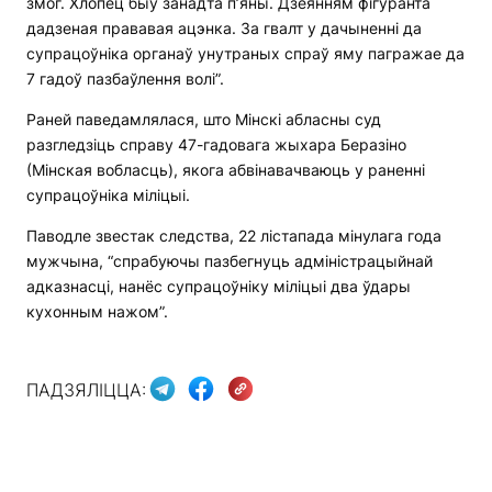
змог. Хлопец быў занадта п’яны. Дзеянням фігуранта
дадзеная прававая ацэнка. За гвалт у дачыненні да
супрацоўніка органаў унутраных спраў яму пагражае да
7 гадоў пазбаўлення волі”.
Раней паведамлялася, што Мінскі абласны суд
разгледзіць справу 47-гадовага жыхара Беразіно
(Мінская вобласць), якога абвінавачваюць у раненні
супрацоўніка міліцыі.
Паводле звестак следства, 22 лістапада мінулага года
мужчына, “спрабуючы пазбегнуць адміністрацыйнай
адказнасці, нанёс супрацоўніку міліцыі два ўдары
кухонным нажом”.
ПАДЗЯЛІЦЦА: