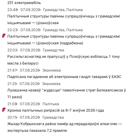
251 электрамабіль
23:48
07.08.2026
Грамадства, Палітыка
Палітычныя структуры павінны супрацоўнічаць з грамадскімі
ініцыятывамі — Ціханоўская
23:23
07.08.2026
Грамадства, Палітыка
Палітычныя структуры павінны супрацоўнічаць з грамадскімі
ініцыятывамі — Ціханоўская (падрабязна)
22:02
07.08.2026
Грамадства
Рассельгаснагляд не прапусціў у Пскоўскую вобласць 1 тону
масла з Беларусі
21:47
07.08.2026
Эканоміка
Падпісана пагадненне аб электронным гандлі таварамі ў ЕАЭС
21:25
07.08.2026
Эканоміка
Лукашэнка назваў “жудасцю” павелічэнне страт Белкаапсаюза ў
11 разоў
21:08
07.08.2026
Палітыка
Хроніка палітычных рэпрэсій за 6–7 жніўня 2026 года
20:15
07.08.2026
Грамадства
Жыхар Кобрынскага раёна памёр ад перадазіроўкі алкаголю —
экспертыза паказала 7,2 праміле