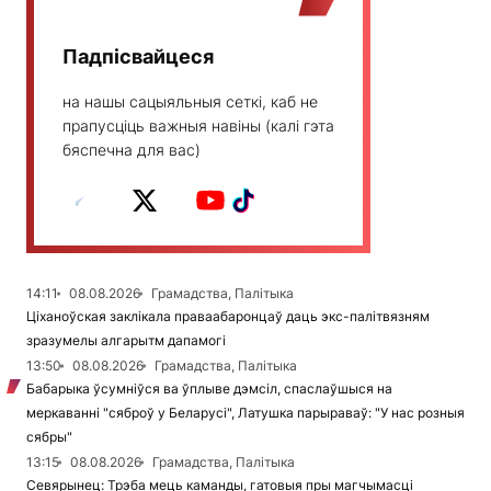
Падпісвайцеся
на нашы сацыяльныя сеткі, каб не
прапусціць важныя навіны (калі гэта
бяспечна для вас)
14:11
08.08.2026
Грамадства, Палітыка
Ціханоўская заклікала праваабаронцаў даць экс-палітвязням
зразумелы алгарытм дапамогі
13:50
08.08.2026
Грамадства, Палітыка
Бабарыка ўсумніўся ва ўплыве дэмсіл, спаслаўшыся на
меркаванні "сяброў у Беларусі", Латушка парыраваў: "У нас розныя
сябры"
13:15
08.08.2026
Грамадства, Палітыка
Севярынец: Трэба мець каманды, гатовыя пры магчымасці