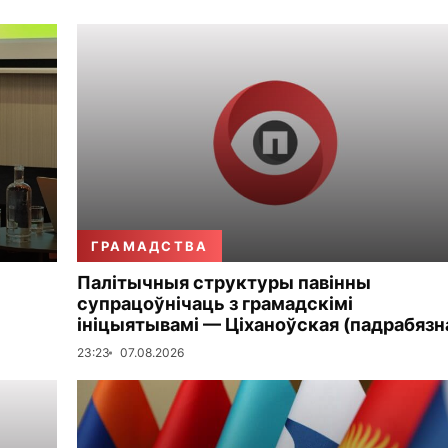
ГРАМАДСТВА
Палітычныя структуры павінны
супрацоўнічаць з грамадскімі
ініцыятывамі — Ціханоўская (падрабязн
23:23
07.08.2026