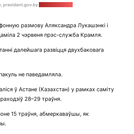
u, president.gov.by
Калаж: “Позірк”
фонную размову Аляксандра Лукашэнкі і
едаміла 2 чэрвеня прэс-служба Крамля.
танні далейшага развіцця двухбаковага
пакуль не паведамляла.
аліся ў Астане (Казахстан) у рамках саміту
праходзіў 28–29 траўня.
оне 15 траўня, абмеркаваўшы, як
ны.