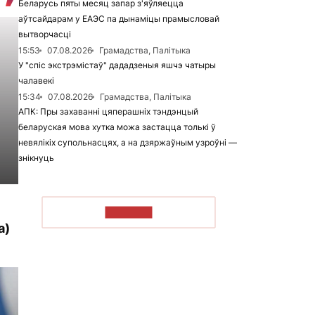
Беларусь пяты месяц запар з'яўляецца
аўтсайдарам у ЕАЭС па дынаміцы прамысловай
вытворчасці
15:53
07.08.2026
Грамадства, Палітыка
У "спіс экстрэмістаў" дададзеныя яшчэ чатыры
чалавекі
15:34
07.08.2026
Грамадства, Палітыка
АПК: Пры захаванні цяперашніх тэндэнцый
беларуская мова хутка можа застацца толькі ў
невялікіх супольнасцях, а на дзяржаўным узроўні —
знікнуць
ЧЫТАЦЬ
а)