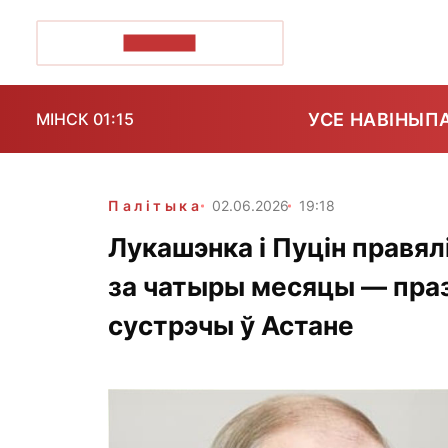
ПОЗІРК+
УСЕ НАВІНЫ
П
МІНСК 01:15
Палітыка
02.06.2026
19:18
Лукашэнка і Пуцін правя
за чатыры месяцы — праз
сустрэчы ў Астане