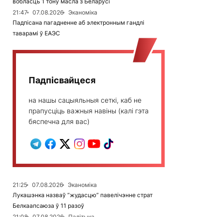
вобласць 1 тону масла з Беларусі
21:47
07.08.2026
Эканоміка
Падпісана пагадненне аб электронным гандлі
таварамі ў ЕАЭС
Падпісвайцеся
на нашы сацыяльныя сеткі, каб не
прапусціць важныя навіны (калі гэта
бяспечна для вас)
21:25
07.08.2026
Эканоміка
Лукашэнка назваў “жудасцю” павелічэнне страт
Белкаапсаюза ў 11 разоў
21:08
07.08.2026
Палітыка