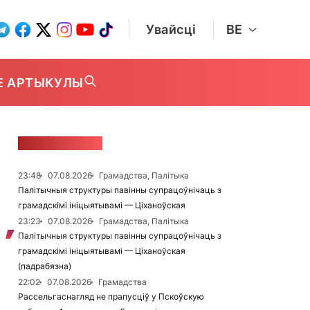
Увайсці
BE
Е АРТЫКУЛЫ
СТУЖКА НАВІН
23:48
07.08.2026
Грамадства, Палітыка
Палітычныя структуры павінны супрацоўнічаць з
грамадскімі ініцыятывамі — Ціханоўская
23:23
07.08.2026
Грамадства, Палітыка
Палітычныя структуры павінны супрацоўнічаць з
грамадскімі ініцыятывамі — Ціханоўская
(падрабязна)
22:02
07.08.2026
Грамадства
Рассельгаснагляд не прапусціў у Пскоўскую