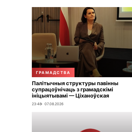
ГРАМАДСТВА
Палітычныя структуры павінны
супрацоўнічаць з грамадскімі
ініцыятывамі — Ціханоўская
23:48
07.08.2026