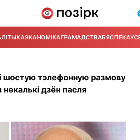
АЛІТЫКА
ЭКАНОМІКА
ГРАМАДСТВА
БЯСПЕКА
УС
лі шостую тэлефонную размову
 некалькі дзён пасля