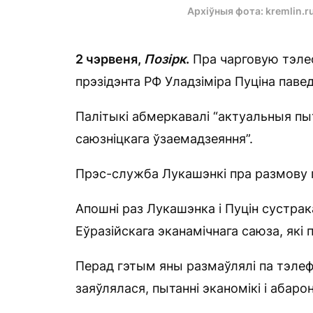
Архіўныя фота: kremlin.r
2 чэрвеня,
Позірк
.
Пра чарговую тэле
прэзідэнта РФ Уладзіміра Пуціна пав
Палітыкі абмеркавалі “актуальныя пы
саюзніцкага ўзаемадзеяння”.
Прэс-служба Лукашэнкі пра размову 
Апошні раз Лукашэнка і Пуцін сустрак
Еўразійскага эканамічнага саюза, які 
Перад гэтым яны размаўлялі па тэлеф
заяўлялася, пытанні эканомікі і абаро