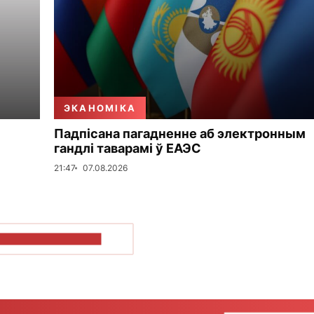
ЭКАНОМІКА
Падпісана пагадненне аб электронным
гандлі таварамі ў ЕАЭС
21:47
07.08.2026
ПАКАЗАЦЬ БОЛЬШ