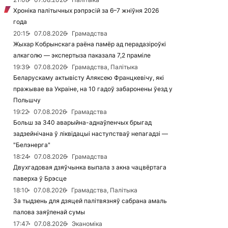
Хроніка палітычных рэпрэсій за 6–7 жніўня 2026
года
20:15
07.08.2026
Грамадства
Жыхар Кобрынскага раёна памёр ад перадазіроўкі
алкаголю — экспертыза паказала 7,2 праміле
19:39
07.08.2026
Грамадства, Палітыка
Беларускаму актывісту Аляксею Францкевічу, які
пражывае ва Украіне, на 10 гадоў забаронены ўезд у
Польшчу
19:22
07.08.2026
Грамадства
Больш за 340 аварыйна-аднаўленчых брыгад
задзейнічана ў ліквідацыі наступстваў непагадзі —
"Белэнерга"
18:24
07.08.2026
Грамадства
Двухгадовая дзяўчынка выпала з акна чацвёртага
паверха ў Брэсце
18:10
07.08.2026
Грамадства, Палітыка
За тыдзень для дзяцей палітвязняў сабрана амаль
палова заяўленай сумы
17:47
07.08.2026
Эканоміка