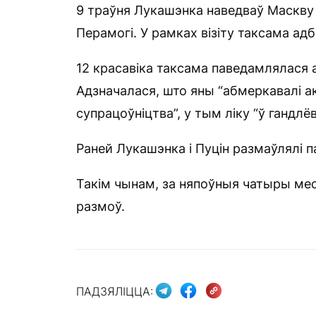
9 траўня Лукашэнка наведваў Маскву
Перамогі. У рамках візіту таксама ад
12 красавіка таксама паведамлялася 
Адзначалася, што яны “абмеркавалі а
супрацоўніцтва”, у тым ліку “ў гандлё
Раней Лукашэнка і Пуцін размаўлялі па
Такім чынам, за няпоўныя чатыры ме
размоў.
ПАДЗЯЛІЦЦА: