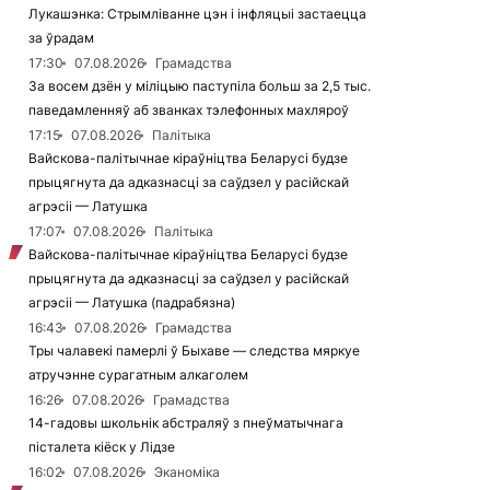
Лукашэнка: Стрымліванне цэн і інфляцыі застаецца
за ўрадам
17:30
07.08.2026
Грамадства
За восем дзён у міліцыю паступіла больш за 2,5 тыс.
паведамленняў аб званках тэлефонных махляроў
17:15
07.08.2026
Палітыка
Вайскова-палітычнае кіраўніцтва Беларусі будзе
прыцягнута да адказнасці за саўдзел у расійскай
агрэсіі — Латушка
17:07
07.08.2026
Палітыка
Вайскова-палітычнае кіраўніцтва Беларусі будзе
прыцягнута да адказнасці за саўдзел у расійскай
агрэсіі — Латушка (падрабязна)
16:43
07.08.2026
Грамадства
Тры чалавекі памерлі ў Быхаве — следства мяркуе
атручэнне сурагатным алкаголем
16:26
07.08.2026
Грамадства
14-гадовы школьнік абстраляў з пнеўматычнага
пісталета кіёск у Лідзе
16:02
07.08.2026
Эканоміка