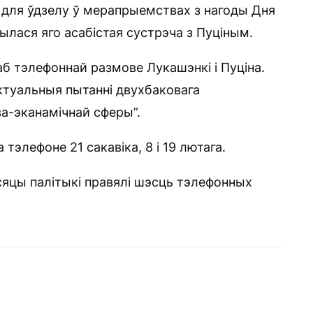
 для ўдзелу ў мерапрыемствах з нагоды Дня
былася яго асабістая сустрэча з Пуціным.
аб тэлефоннай размове Лукашэнкі і Пуціна.
ктуальныя пытанні двухбаковага
ва-эканамічнай сферы”.
 тэлефоне 21 сакавіка, 8 і 19 лютага.
сяцы палітыкі правялі шэсць тэлефонных