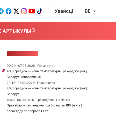
Увайсці
BE
Е АРТЫКУЛЫ
СТУЖКА НАВІН
00:24
07.08.2026
Грамадства
40,3 градуса — новы тэмпературны рэкорд жніўня ў
Беларусі (падрабязна)
22:42
06.08.2026
Грамадства
40,3 градуса — новы тэмпературны рэкорд жніўня ў
Беларусі
19:57
06.08.2026
Грамадства, Палітыка
Правабаронцам вядома пра больш за 180 фактаў
пераследу па "справе ЕГУ"