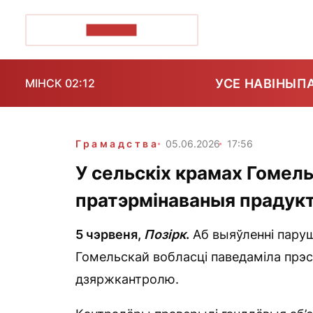
ПОЗІРК+
УСЕ НАВІНЫ
П
МІНСК 02:12
Грамадства
05.06.2026
17:56
У сельскіх крамах Гомел
пратэрмінаваныя прадук
5 чэрвеня,
П
о
зірк
.
Аб выяўленні паруш
Гомельскай вобласці паведаміла прэс
дзяржкантролю.