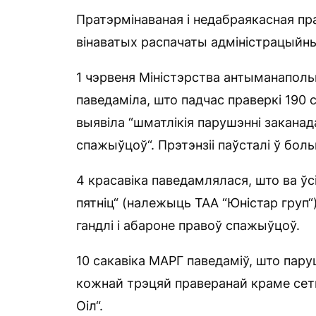
Пратэрмінаваная і недабраякасная пр
вінаватых распачаты адміністрацыйны
1 чэрвеня Міністэрства антыманаполь
паведаміла, што падчас праверкі 190 
выявіла “шматлікія парушэнні заканад
спажыўцоў“. Прэтэнзіі паўсталі ў бо
4 красавіка паведамлялася, што ва ўс
пятніц“ (належыць ТАА “Юністар груп
гандлі і абароне правоў спажыўцоў.
10 сакавіка МАРГ паведаміў, што пар
кожнай трэцяй праверанай краме сетк
Оіл“.