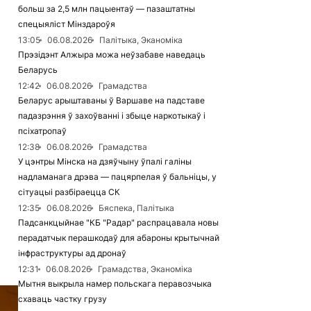
больш за 2,5 млн пацыентаў — пазаштатны
спецыяліст Мінздароўя
13:05
06.08.2026
Палітыка, Эканоміка
Прэзідэнт Алжыра можа неўзабаве наведаць
Беларусь
12:42
06.08.2026
Грамадства
Беларус арыштаваны ў Варшаве на падставе
падазрэння ў захоўванні і збыце наркотыкаў і
псіхатропаў
12:38
06.08.2026
Грамадства
У цэнтры Мінска на дзяўчыну ўпалі галіны
надламанага дрэва — пацярпелая ў бальніцы, у
сітуацыі разбіраецца СК
12:35
06.08.2026
Бяспека, Палітыка
Падсанкцыйнае "КБ "Радар" распрацавала новы
перадатчык перашкодаў для абароны крытычнай
інфраструктуры ад дронаў
12:31
06.08.2026
Грамадства, Эканоміка
Мытня выкрыла намер польскага перавозчыка
схаваць частку грузу