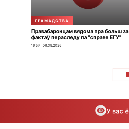
ГРАМАДСТВА
Правабаронцам вядома пра больш за
фактаў пераследу па "справе ЕГУ"
19:57
06.08.2026
У вас 