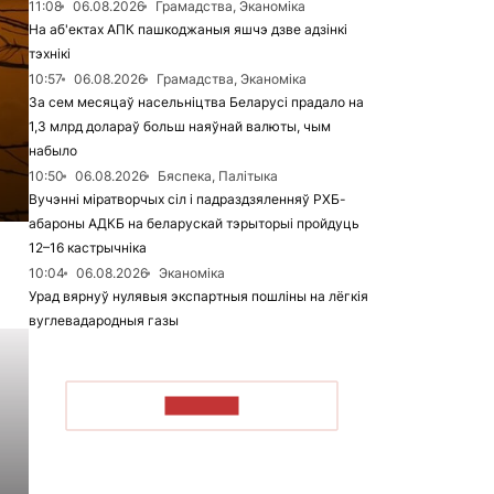
11:08
06.08.2026
Грамадства, Эканоміка
На аб'ектах АПК пашкоджаныя яшчэ дзве адзінкі
тэхнікі
10:57
06.08.2026
Грамадства, Эканоміка
За сем месяцаў насельніцтва Беларусі прадало на
1,3 млрд долараў больш наяўнай валюты, чым
набыло
10:50
06.08.2026
Бяспека, Палітыка
Вучэнні міратворчых сіл і падраздзяленняў РХБ-
абароны АДКБ на беларускай тэрыторыі пройдуць
12–16 кастрычніка
10:04
06.08.2026
Эканоміка
Урад вярнуў нулявыя экспартныя пошліны на лёгкія
вуглевадародныя газы
ЧЫТАЦЬ