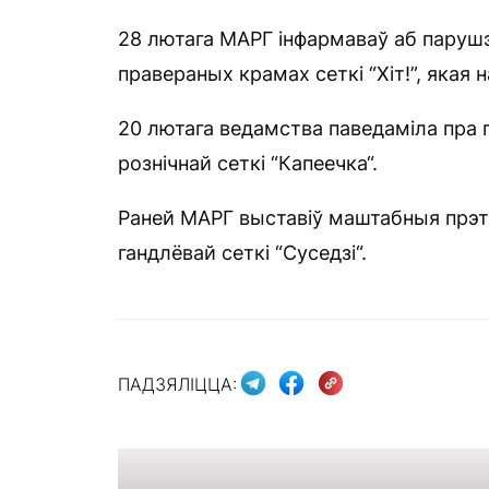
28 лютага МАРГ інфармаваў аб парушэ
правераных крамах сеткі “Хіт!”, якая
20 лютага ведамства паведаміла пра 
рознічнай сеткі “Капеечка“.
Раней МАРГ выставіў маштабныя прэтэн
гандлёвай сеткі “Суседзі“.
ПАДЗЯЛІЦЦА: