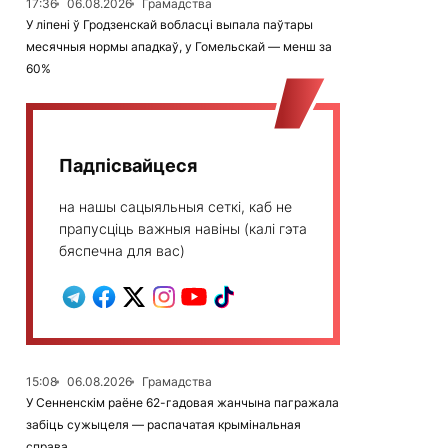
17:36
06.08.2026
Грамадства
У ліпені ў Гродзенскай вобласці выпала паўтары
месячныя нормы ападкаў, у Гомельскай — менш за
60%
Падпісвайцеся
на нашы сацыяльныя сеткі, каб не
прапусціць важныя навіны (калі гэта
бяспечна для вас)
15:08
06.08.2026
Грамадства
У Сенненскім раёне 62-гадовая жанчына пагражала
забіць сужыцеля — распачатая крымінальная
справа