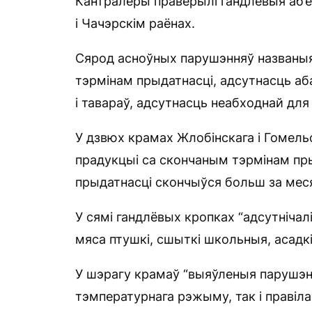
Кантралёры праверылі гандлёвыя аб’е
і Чачэрскім раёнах.
Сярод асноўных парушэнняў названыя
тэрмінам прыдатнасці, адсутнасць а
і тавараў, адсутнасць неабходнай для 
У дзвюх крамах Жлобінскага і Гомельс
прадукцыі са скончаным тэрмінам пры
прыдатнасці скончыўся больш за мес
У сямі гандлёвых кропках “адсутнічал
мяса птушкі, сшыткі школьныя, асадкі,
У шэрагу крамаў “выяўленыя парушэнн
тэмпературнага рэжыму, так і правілаў