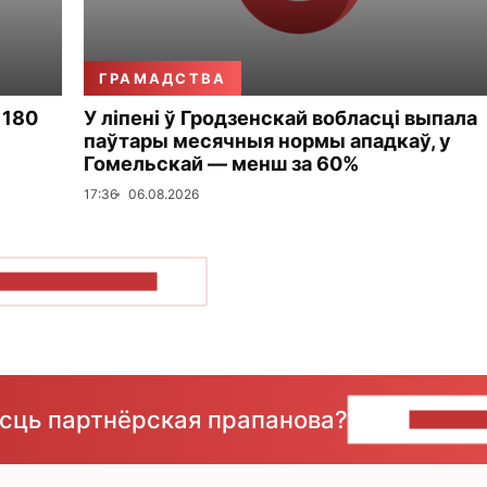
ГРАМАДСТВА
 180
У ліпені ў Гродзенскай вобласці выпала
паўтары месячныя нормы ападкаў, у
Гомельскай — менш за 60%
17:36
06.08.2026
ПАКАЗАЦЬ БОЛЬШ
ёсць партнёрская прапанова?
НАПІШЫ