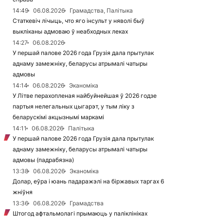
14:49
06.08.2026
Грамадства, Палітыка
Статкевіч лічыць, что яго інсульт у няволі быў
выкліканы адмоваю ў неабходных леках
14:27
06.08.2026
У першай палове 2026 года Грузія дала прытулак
аднаму замежніку, беларусы атрымалі чатыры
адмовы
14:14
06.08.2026
Эканоміка
У Літве перахопленая найбуйнейшая ў 2026 годзе
партыя нелегальных цыгарэт, у тым ліку з
беларускімі акцызнымі маркамі
14:11
06.08.2026
Палітыка
У першай палове 2026 года Грузія дала прытулак
аднаму замежніку, беларусы атрымалі чатыры
адмовы (падрабязна)
13:38
06.08.2026
Эканоміка
Долар, еўра і юань падаражэлі на біржавых таргах 6
жніўня
13:36
06.08.2026
Грамадства
Штогод афтальмолагі прымаюць у паліклініках