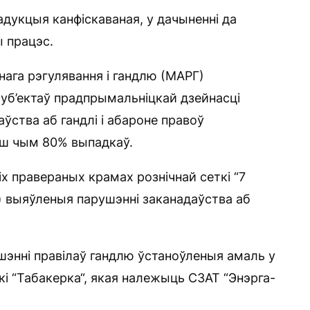
адукцыя канфіскаваная, у дачыненні да
 працэс.
нага рэгулявання і гандлю (МАРГ)
суб’ектаў прадпрымальніцкай дзейнасці
аўства аб гандлі і абароне правоў
льш чым 80% выпадкаў.
іх правераных крамах рознічнай сеткі “7
“) выяўленыя парушэнні заканадаўства аб
ушэнні правілаў гандлю ўстаноўленыя амаль у
і “Табакерка“, якая належыць СЗАТ “Энэрга-