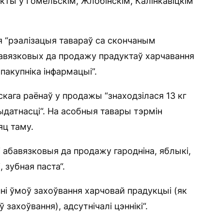
кты ў Гомельскім, Жлобінскім, Калінкавіцкім
 “рэалізацыя тавараў са скончаным
бавязковых да продажу прадуктаў харчавання
пакупніка інфармацыі”.
кага раёнаў у продажы “знаходзілася 13 кг
датнасці“. На асобныя тавары тэрмін
яц таму.
і абавязковыя да продажу гародніна, яблыкі,
 зубная паста“.
і ўмоў захоўвання харчовай прадукцыі (як
 захоўвання), адсутнічалі цэннікі“.