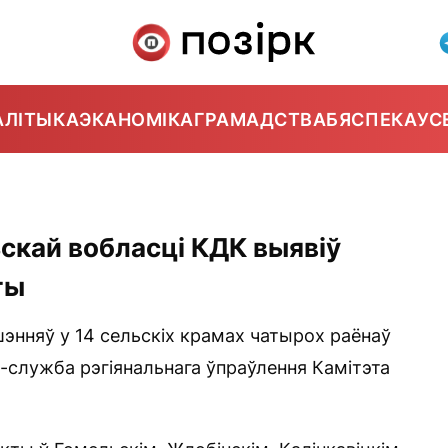
АЛІТЫКА
ЭКАНОМІКА
ГРАМАДСТВА
БЯСПЕКА
УС
ьскай вобласці КДК выявіў
ты
энняў у 14 сельскіх крамах чатырох раёнаў
-служба рэгіянальнага ўпраўлення Камітэта