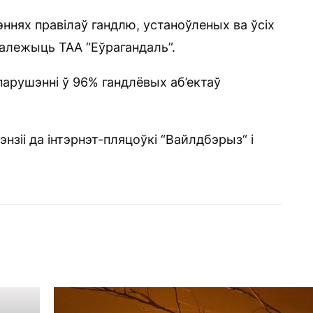
ннях правілаў гандлю, устаноўленых ва ўсіх
 належыць ТАА “Еўрагандаль”.
парушэнні ў 96% гандлёвых аб’ектаў
зіі да інтэрнэт-пляцоўкі “Вайлдбэрыз“ і