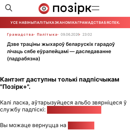
УСЕ НАВІНЫ
ПАЛІТЫКА
ЭКАНОМІКА
ГРАМАДСТВА
БЯСПЕКА
УСЕ
Грамадства
Палітыка
09.06.2026
23:02
Дзве траціны жыхароў беларускіх гарадоў
лічаць сябе еўрапейцамі — даследаванне
(падрабязна)
Кантэнт даступны толькі падпісчыкам
"Позірк+".
Калі ласка, аўтарызуйцеся альбо звярніцеся ў
службу падпіскі:
pozirk@pozirk.online
Вы можаце вернуцца на
Галоўную