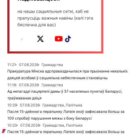
на нашы сацыяльныя сеткі, каб не
прапусціць важныя навіны (калі гэта
бяспечна для вас)
11:21
07.08.2026
Грамадства
Пракуратура Мінска адсправаздачылася пра прызнанне некалькіх
дзяцей асобамі ў сацыяльна небяспечным становішчы
11:16
07.08.2026
Грамадства
Ад непагадзі пацярпелі дамы ў 57 населеных пунктаў Беларусі,
траўмаванае дзіця
10:29
07.08.2026
Грамадства, Палітыка
Пасля 15-дзённага перапынку Латвія зноў зафіксавала больш за
100 спробаў парушэння мяжы з боку Беларусі
10:20
07.08.2026
Грамадства, Палітыка
Пасля 15-дзённага перапынку Латвія зноў зафіксавала больш за