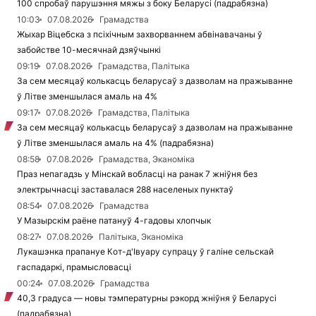
100 спробаў парушэння мяжы з боку Беларусі (падрабязна)
10:03
07.08.2026
Грамадства
Жыхар Віцебска з псіхічным захворваннем абвінавачаны ў
забойстве 10-месячнай дзяўчынкі
09:19
07.08.2026
Грамадства, Палітыка
За сем месяцаў колькасць беларусаў з дазволам на пражыванне
ў Літве зменшылася амаль на 4%
09:17
07.08.2026
Грамадства, Палітыка
За сем месяцаў колькасць беларусаў з дазволам на пражыванне
ў Літве зменшылася амаль на 4% (падрабязна)
08:58
07.08.2026
Грамадства, Эканоміка
Праз непагадзь у Мінскай вобласці на ранак 7 жніўня без
электрычнасці заставалася 288 населеных пунктаў
08:54
07.08.2026
Грамадства
У Мазырскім раёне патануў 4-гадовы хлопчык
08:27
07.08.2026
Палітыка, Эканоміка
Лукашэнка прапануе Кот-д'Івуару супрацу ў галіне сельскай
гаспадаркі, прамысловасці
00:24
07.08.2026
Грамадства
40,3 градуса — новы тэмпературны рэкорд жніўня ў Беларусі
(падрабязна)