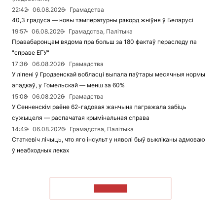
22:42
06.08.2026
Грамадства
40,3 градуса — новы тэмпературны рэкорд жніўня ў Беларусі
19:57
06.08.2026
Грамадства, Палітыка
Правабаронцам вядома пра больш за 180 фактаў пераследу па
"справе ЕГУ"
17:36
06.08.2026
Грамадства
У ліпені ў Гродзенскай вобласці выпала паўтары месячныя нормы
ападкаў, у Гомельскай — менш за 60%
15:08
06.08.2026
Грамадства
У Сенненскім раёне 62-гадовая жанчына пагражала забіць
сужыцеля — распачатая крымінальная справа
14:49
06.08.2026
Грамадства, Палітыка
Статкевіч лічыць, что яго інсульт у няволі быў выкліканы адмоваю
ў неабходных леках
ЧЫТАЦЬ