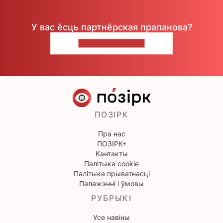
У вас ёсць партнёрская прапанова?
НАПІШЫЦЕ НАМ
ПОЗІРК
Пра нас
ПОЗІРК+
Кантакты
Палітыка cookie
Палітыка прыватнасці
Палажэнні і ўмовы
РУБРЫКІ
Усе навіны