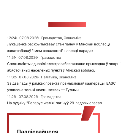
СТУЖКА НАВІН
12:24
07.08.2026
Грамадства, Эканоміка
Лукашэнка раскрытыкаваў стан палёў у Мінскай вобласці і
запатрабаваў "імем рэвалюцыі" навесці парадак
11:51
07.08.2026
Грамадства
Спецыялісты аднавілі электразабеспячэнне прыкладна ў чвэрці
абясточаных населеных пунктаў Мінскай вобласці
11:32
07.08.2026
Палітыка, Эканоміка
За два гады ў рамках праекта прамысловай кааперацыі ЕАЭС
ухвалена толькі шэсць заявак — Турчын
11:26
07.08.2026
Грамадства
На рудніку "Беларуськалія" загінуў 29-гадовы слесар
Падпісвайцеся