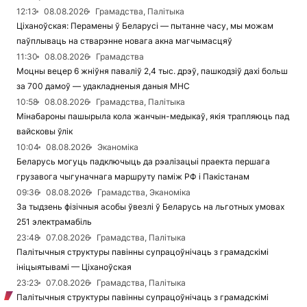
12:13
08.08.2026
Грамадства, Палітыка
Ціханоўская: Перамены ў Беларусі — пытанне часу, мы можам
паўплываць на стварэнне новага акна магчымасцяў
11:30
08.08.2026
Грамадства
Моцны вецер 6 жніўня паваліў 2,4 тыс. дрэў, пашкодзіў дахі больш
за 700 дамоў — удакладненыя даныя МНС
10:58
08.08.2026
Грамадства, Палітыка
Мінабароны пашырыла кола жанчын-медыкаў, якія трапляюць пад
вайсковы ўлік
10:04
08.08.2026
Эканоміка
Беларусь могуць падключыць да рэалізацыі праекта першага
грузавога чыгуначнага маршруту паміж РФ і Пакістанам
09:36
08.08.2026
Грамадства, Эканоміка
За тыдзень фізічныя асобы ўвезлі ў Беларусь на льготных умовах
251 электрамабіль
23:48
07.08.2026
Грамадства, Палітыка
Палітычныя структуры павінны супрацоўнічаць з грамадскімі
ініцыятывамі — Ціханоўская
23:23
07.08.2026
Грамадства, Палітыка
Палітычныя структуры павінны супрацоўнічаць з грамадскімі