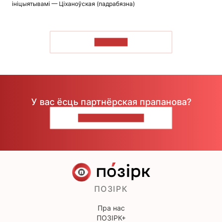
ініцыятывамі — Ціханоўская (падрабязна)
ЧЫТАЦЬ
У вас ёсць партнёрская прапанова?
НАПІШЫЦЕ НАМ
ПОЗІРК
Пра нас
ПОЗІРК+