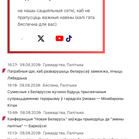
на нашы сацыяльныя сеткі, каб не
прапусціць важныя навіны (калі гэта
бяспечна для вас)
16:27
08.08.2026
Грамадства, Палітыка
Патрэбныя ідэі, каб разварушыць беларусаў замежжа, лічыць
Лябедзька
16:18
08.08.2026
Бяспека, Палітыка
Сумесныя з Беларуссю вучэнні будуць прысвечаныя
супрацьдзеянню тэрарызму ў гарадскіх ўмовах — Мінабароны
Кітая
15:46
08.08.2026
Грамадства, Палітыка
Канферэнцыя "Новая Беларусь" заўжды прыводзіць да "змены
палітык" — Баркоўскі
15:13
08.08.2026
Грамадства, Палітыка