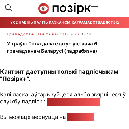
УСЕ НАВІНЫ
ПАЛІТЫКА
ЭКАНОМІКА
ГРАМАДСТВА
БЯСПЕКА
УСЕ
Грамадства
Палітыка
10.06.2026
13:48
У траўні Літва дала статус уцекача 6
грамадзянам Беларусі (падрабязна)
Кантэнт даступны толькі падпісчыкам
"Позірк+".
Калі ласка, аўтарызуйцеся альбо звярніцеся ў
службу падпіскі:
pozirk@pozirk.online
Вы можаце вернуцца на
Галоўную