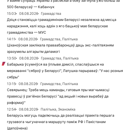
У вайне супраць Украіны з расійскага боку загінула ўжо больш за
500 беларусаў — Кабанчук
15:03
08.08.2026
Грамадства
Дзіця становіцца грамадзянінам Беларусі незалежна ад месца
нараджэння, калі хоць адзін з яго бацькоў мае беларускае
грамадзянства — МУС
14:11
08.08.2026
Грамадства, Палітыка
Ціханоўская заклікала праваабаронцаў даць экс-палітвязням
зразумелы алгарытм дапамогі
13:50
08.08.2026
Грамадства, Палітыка
Бабарыка ўсумніўся ва ўплыве дэмсіл, спаслаўшыся на
меркаванні "сяброў у Беларусі", Латушка парыраваў: "У нас розныя
сябры"
13:15
08.08.2026
Грамадства, Палітыка
Севярынец: Трэба мець каманды, гатовыя пры магчымасці
правесці ў рэгіёнах Беларусі "ад акцый і новых вырабаў да
рэформаў"
12:54
08.08.2026
Палітыка, Эканоміка
Беларусь могуць падключыць да рэалізацыі праекта першага
грузавога чыгуначнага маршруту паміж РФ і Пакістанам
(дапоўнена)