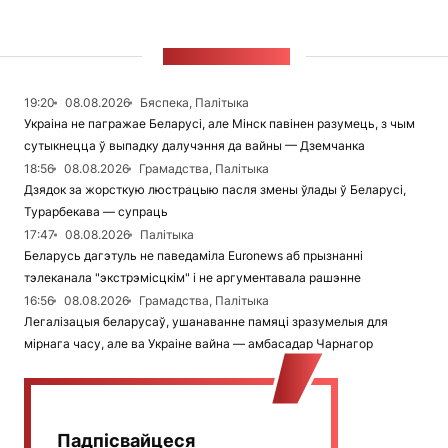
СТУЖКА НАВІН
19:20
08.08.2026
Бяспека, Палітыка
Украіна не пагражае Беларусі, але Мінск павінен разумець, з чым
сутыкнецца ў выпадку далучэння да вайны — Дземчанка
18:56
08.08.2026
Грамадства, Палітыка
Дзядок за жорсткую люстрацыю пасля змены ўлады ў Беларусі,
Турарбекава — супраць
17:47
08.08.2026
Палітыка
Беларусь дагэтуль не паведаміла Euronews аб прызнанні
тэлеканала "экстрэмісцкім" і не аргументавала рашэнне
16:56
08.08.2026
Грамадства, Палітыка
Легалізацыя беларусаў, ушанаванне памяці зразумелыя для
мірнага часу, але ва Украіне вайна — амбасадар Чарнагор
Падпісвайцеся