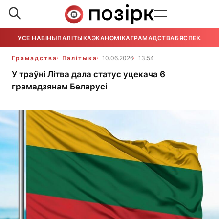
УСЕ НАВІНЫ
ПАЛІТЫКА
ЭКАНОМІКА
ГРАМАДСТВА
БЯСПЕКА
УСЕ
Грамадства
Палітыка
10.06.2026
13:54
У траўні Літва дала статус уцекача 6
грамадзянам Беларусі