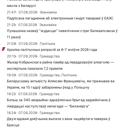
масла з Беларусі
21:47
07.08.2026
Эканоміка
Падпісана пагадненне аб электронным гандлі таварамі ў ЕАЭС
21:25
07.08.2026
Эканоміка
Лукашэнка назваў “жудасцю” павелічэнне страт Белкаапсаюза ў
11 разоў
21:08
07.08.2026
Палітыка
Хроніка палітычных рэпрэсій за 6–7 жніўня 2026 года
20:15
07.08.2026
Грамадства
Жыхар Кобрынскага раёна памёр ад перадазіроўкі алкаголю —
экспертыза паказала 7,2 праміле
19:39
07.08.2026
Грамадства, Палітыка
Беларускаму актывісту Аляксею Францкевічу, які пражывае ва
Украіне, на 10 гадоў забаронены ўезд у Польшчу
19:22
07.08.2026
Грамадства
Больш за 340 аварыйна-аднаўленчых брыгад задзейнічана ў
ліквідацыі наступстваў непагадзі — "Белэнерга"
18:24
07.08.2026
Грамадства
Двухгадовая дзяўчынка выпала з акна чацвёртага паверха ў
Брэсце