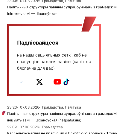
23:48
07.08.2026
Грамадства, Палітыка
Палітычныя структуры павінны супрацоўнічаць з грамадскімі
ініцыятывамі — Ціханоўская
Падпісвайцеся
на нашы сацыяльныя сеткі, каб не
прапусціць важныя навіны (калі гэта
бяспечна для вас)
23:23
07.08.2026
Грамадства, Палітыка
Палітычныя структуры павінны супрацоўнічаць з грамадскімі
ініцыятывамі — Ціханоўская (падрабязна)
22:02
07.08.2026
Грамадства
Рассельгаснагляд не прапусціў у Пскоўскую вобласць 1 тону