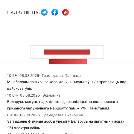
ПАДЗЯЛІЦЦА:
ПАКАЗАЦЬ БОЛЬШ
СТУЖКА НАВІН
10:58
08.08.2026
Грамадства, Палітыка
Мінабароны пашырыла кола жанчын-медыкаў, якія трапляюць пад
вайсковы ўлік
10:04
08.08.2026
Эканоміка
Беларусь могуць падключыць да рэалізацыі праекта першага
грузавога чыгуначнага маршруту паміж РФ і Пакістанам
09:36
08.08.2026
Грамадства, Эканоміка
За тыдзень фізічныя асобы ўвезлі ў Беларусь на льготных умовах
251 электрамабіль