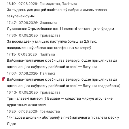
18:10
07.08.2026
Грамадства, Палітыка
За тыдзень для дзяцей палітвязняў сабрана амаль палова
заяўленай сумы
17:47
07.08.2026
Эканоміка
Лукашэнка: Стрымліванне цэн і інфляцыі застаецца за ўрадам
17:30
07.08.2026
Грамадства
За восем дзён у міліцыю паступіла больш за 2,5 тыс.
паведамленняў аб званках тэлефонных махляроў
17:15
07.08.2026
Палітыка
Вайскова-палітычнае кіраўніцтва Беларусі будзе прыцягнута да
адказнасці за саўдзел у расійскай агрэсіі — Латушка
17:07
07.08.2026
Палітыка
Вайскова-палітычнае кіраўніцтва Беларусі будзе прыцягнута да
адказнасці за саўдзел у расійскай агрэсіі — Латушка (падрабязна)
16:43
07.08.2026
Грамадства
Тры чалавекі памерлі ў Быхаве — следства мяркуе атручэнне
сурагатным алкаголем
16:26
07.08.2026
Грамадства
14-гадовы школьнік абстраляў з пнеўматычнага пісталета кіёск у
Лідзе