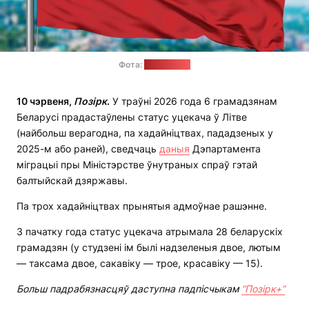
Фота:
evroflag.by
10 чэрвеня
,
Позірк
.
У траўні 2026 года 6 грамадзянам
Беларусі прадастаўлены статус уцекача ў Літве
(найбольш верагодна, па хадайніцтвах, пададзеных у
2025-м або раней), сведчаць
даныя
Дэпартамента
міграцыі пры Міністэрстве ўнутраных спраў гэтай
балтыйскай дзяржавы.
Па трох хадайніцтвах прынятыя адмоўнае рашэнне.
З пачатку года статус уцекача атрымала 28 беларускіх
грамадзян (у студзені ім былі надзеленыя двое, лютым
— таксама двое, сакавіку — трое, красавіку — 15).
Больш падрабязнасцяў даступна падпісчыкам
“Позірк+”