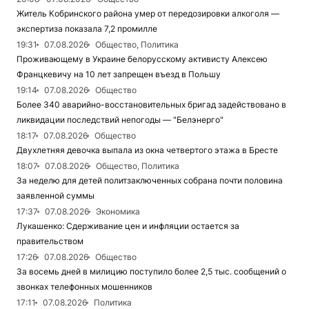
Житель Кобринского района умер от передозировки алкоголя —
экспертиза показала 7,2 промилле
19:31
07.08.2026
Общество, Политика
Проживающему в Украине белорусскому активисту Алексею
Францкевичу на 10 лет запрещен въезд в Польшу
19:14
07.08.2026
Общество
Более 340 аварийно-восстановительных бригад задействовано в
ликвидации последствий непогоды — "Белэнерго"
18:17
07.08.2026
Общество
Двухлетняя девочка выпала из окна четвертого этажа в Бресте
18:07
07.08.2026
Общество, Политика
За неделю для детей политзаключенных собрана почти половина
заявленной суммы
17:37
07.08.2026
Экономика
Лукашенко: Сдерживание цен и инфляции остается за
правительством
17:26
07.08.2026
Общество
За восемь дней в милицию поступило более 2,5 тыс. сообщений о
звонках телефонных мошенников
17:11
07.08.2026
Политика