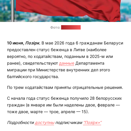
Фото:
evroflag.by
10 июня,
Позірк
.
В мае 2026 года 6 гражданам Беларуси
предоставлен статус беженца в Литве (наиболее
вероятно, по ходатайствам, поданным в 2025-м или
ранее), свидетельствуют
данные
Департамента
миграции при Министерстве внутренних дел этого
балтийского государства.
По трем ходатайствам приняты отрицательные решения.
С начала года статус беженца получило 28 белорусских
граждан (в январе им были наделены двое, феврале —
тоже двое, марте — трое, апреле — 15).
Подробности
доступны
подписчикам
“Позірк+“