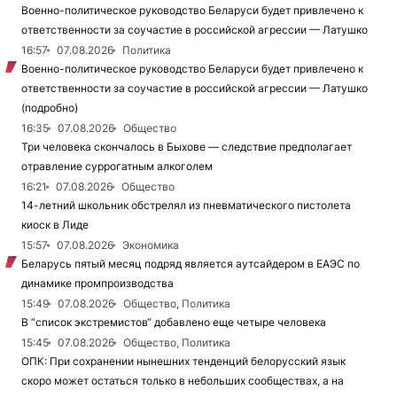
Военно-политическое руководство Беларуси будет привлечено к
ответственности за соучастие в российской агрессии — Латушко
16:57
07.08.2026
Политика
Военно-политическое руководство Беларуси будет привлечено к
ответственности за соучастие в российской агрессии — Латушко
(подробно)
16:35
07.08.2026
Общество
Три человека скончалось в Быхове — следствие предполагает
отравление суррогатным алкоголем
16:21
07.08.2026
Общество
14-летний школьник обстрелял из пневматического пистолета
киоск в Лиде
15:57
07.08.2026
Экономика
Беларусь пятый месяц подряд является аутсайдером в ЕАЭС по
динамике промпроизводства
15:49
07.08.2026
Общество, Политика
В “список экстремистов“ добавлено еще четыре человека
15:45
07.08.2026
Общество, Политика
ОПК: При сохранении нынешних тенденций белорусский язык
скоро может остаться только в небольших сообществах, а на