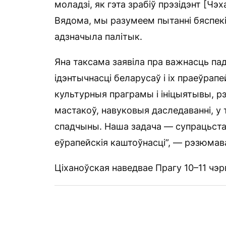
моладзі, як гэта зрабіў прэзідэнт [Чэ
Вядома, мы разумеем пытанні бяспекі
адзначыла палітык.
Яна таксама заявіла пра важнасць па
ідэнтычнасці беларусаў і іх праеўрап
культурныя праграмы і ініцыятывы, рэ
мастакоў, навуковыя даследаванні, у 
спадчыны. Наша задача — супрацьста
еўрапейскія каштоўнасці”, — рэзюмав
Ціханоўская наведвае Прагу 10–11 чэр