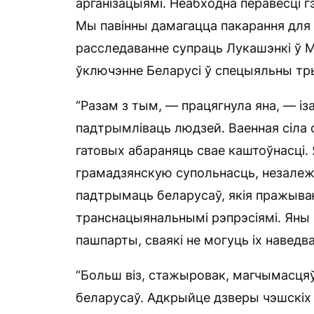
арганізацыямі. Неабходна перавесці 
Мы павінны дамагацца пакарання для
расследаванне супраць Лукашэнкі ў 
ўключэнне Беларусі ў спецыяльны трыб
“Разам з тым, — працягнула яна, — і
падтрымліваць людзей. Ваенная сіла 
гатовых абараняць свае каштоўнасці
грамадзянскую супольнасць, незалеж
падтрымаць беларусаў, якія пражываю
транснацыянальнымі рэпрэсіямі. Яны
пашпарты, сваякі не могуць іх наведва
“Больш віз, стажыровак, магчымасц
беларусаў. Адкрыйце дзверы чэшскіх