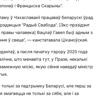
Ягелонаў і Францыска Скарыны”.
таму ў Чэхаславакіі працаваў беларускі ўрад
я рэдакцыя “Радыё Свабода”. [Экс-прэзідэнт
за правы чалавека] Вацлаў Гавел быў адным з
ня ў свеце”, — канстатавала Ціханоўская.
дэнтаў, а пасля пачатку тэрору 2020 года
ічна, што менавіта тут, у Празе, некалькі
амежную місію, якую сёння наведаў міністр
тык.
 толькі за падтрымку Беларусі, але перш за
 змагаецца не толькі за сябе, але і за