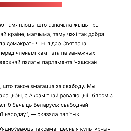
служба Святланы Ціханоўскай
шчэ памятаюць, што азначала жыць пры
й краіне, магчыма, таму чэхі так добра
іла дэмакратычны лідар Святлана
перад членамі камітэта па замежных
— верхняй палаты парламента Чэшскай
е, што такое змагацца за свабоду. Мы
арацьбы, з Аксамітнай рэвалюцыі і бярэм з
елі б бачыць Беларусь: свабоднай,
і народаў”, — сказала палітык.
 аб’ядноўваюць таксама “цесныя культурныя