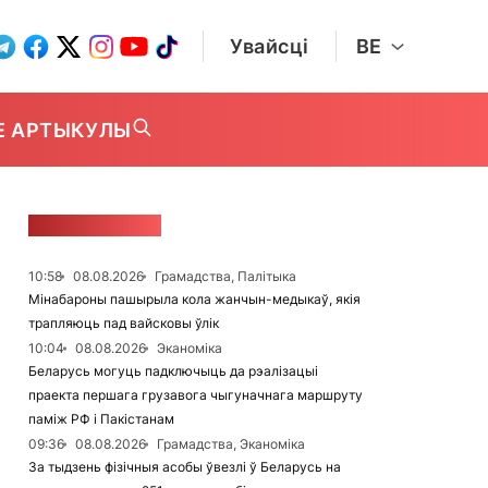
Увайсці
BE
Е АРТЫКУЛЫ
СТУЖКА НАВІН
10:58
08.08.2026
Грамадства, Палітыка
Мінабароны пашырыла кола жанчын-медыкаў, якія
трапляюць пад вайсковы ўлік
10:04
08.08.2026
Эканоміка
Беларусь могуць падключыць да рэалізацыі
праекта першага грузавога чыгуначнага маршруту
паміж РФ і Пакістанам
09:36
08.08.2026
Грамадства, Эканоміка
За тыдзень фізічныя асобы ўвезлі ў Беларусь на