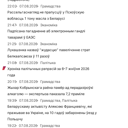
22:02
07.08.2026
Грамадства
Рассельгаснагляд не прапусціў у Пскоўскую
вобласць 1 тону масла з Беларусі
21:47
07.08.2026
Эканоміка
Падпісана пагадненне аб электронным гандлі
таварамі ў ЕАЭС
21:25
07.08.2026
Эканоміка
Лукашэнка назваў “жудасцю” павелічэнне страт
Белкаапсаюза ў 11 разоў
21:08
07.08.2026
Палітыка
Хроніка палітычных рэпрэсій за 6–7 жніўня 2026
года
20:15
07.08.2026
Грамадства
Жыхар Кобрынскага раёна памёр ад перадазіроўкі
алкаголю — экспертыза паказала 7,2 праміле
19:39
07.08.2026
Грамадства, Палітыка
Беларускаму актывісту Аляксею Францкевічу, які
пражывае ва Украіне, на 10 гадоў забаронены ўезд у
Польшчу
19:22
07.08.2026
Грамадства