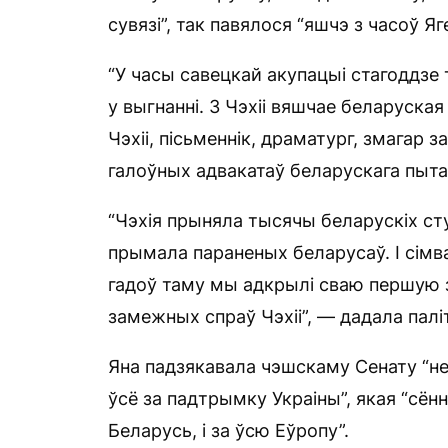
сувязі”, так павялося “яшчэ з часоў 
“У часы савецкай акупацыі стагоддзе 
у выгнанні. З Чэхіі вяшчае беларуска
Чэхіі, пісьменнік, драматург, змагар 
галоўных адвакатаў беларускага пытан
“Чэхія прыняла тысячы беларускіх сту
прымала параненых беларусаў. І сімвал
гадоў таму мы адкрылі сваю першую з
замежных спраў Чэхіі”, — дадала палі
Яна падзякавала чэшскаму Сенату “не
ўсё за падтрымку Украіны”, якая “сёння
Беларусь, і за ўсю Еўропу”.