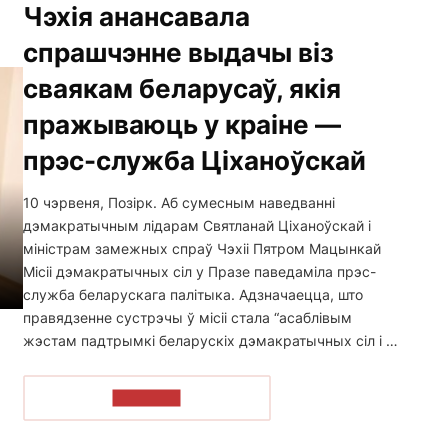
Чэхія анансавала
спрашчэнне выдачы віз
сваякам беларусаў, якія
пражываюць у краіне —
прэс-служба Ціханоўскай
10 чэрвеня, Позірк. Аб сумесным наведванні
дэмакратычным лідарам Святланай Ціханоўскай і
міністрам замежных спраў Чэхіі Пятром Мацынкай
Місіі дэмакратычных сіл у Празе паведаміла прэс-
служба беларускага палітыка. Адзначаецца, што
правядзенне сустрэчы ў місіі стала “асаблівым
жэстам падтрымкі беларускіх дэмакратычных сіл і …
ЧЫТАЦЬ