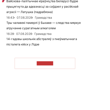
Вайскова-палітычнае кіраўніцтва Беларусі будзе
прыцягнута да адказнасці за саўдзел у расійскай
агрэсіі — Латушка (падрабязна)
16:43
07.08.2026
Грамадства
Тры чалавекі памерлі ў Быхаве — следства мяркуе
атручэнне сурагатным алкаголем
16:26
07.08.2026
Грамадства
14-гадовы школьнік абстраляў з пнеўматычнага
пісталета кіёск у Лідзе
ЧЫТАЦЬ