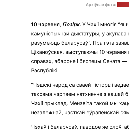
Архіўнае фота:
прэс-
10 чэрвеня,
Позірк
.
У Чэхіі многія “я
камуністычнай дыктатуры, у акупавана
разумеюць беларусаў”. Пра гэта заяв
Ціханоўская, выступаючы 10 чэрвеня 
справах, абароне і бяспецы Сената 
Рэспублікі.
“Чэшскі народ са сваёй гісторыі веда
таксама чэрпаем натхненне з вашай б
Чэхіі прыклад. Менавіта такой мы хац
незалежнай, часткай еўрапейскай сям’
Чэхаў і беларусаў, паводое яе слоў,