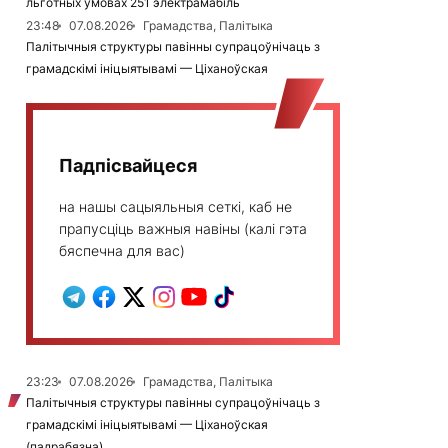
льготных умовах 251 электрамабіль
23:48
07.08.2026
Грамадства, Палітыка
Палітычныя структуры павінны супрацоўнічаць з
грамадскімі ініцыятывамі — Ціханоўская
Падпісвайцеся
на нашы сацыяльныя сеткі, каб не
прапусціць важныя навіны (калі гэта
бяспечна для вас)
23:23
07.08.2026
Грамадства, Палітыка
Палітычныя структуры павінны супрацоўнічаць з
грамадскімі ініцыятывамі — Ціханоўская
(падрабязна)