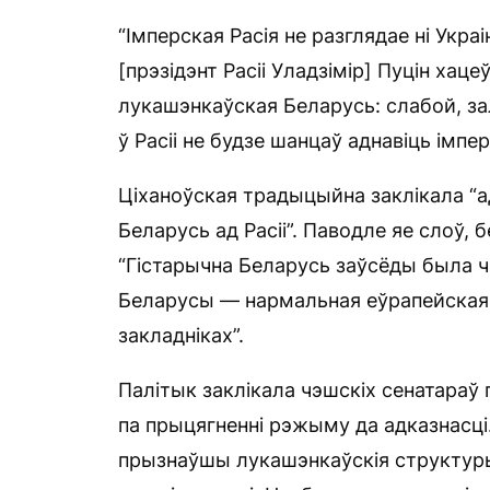
“Імперская Расія не разглядае ні Укра
[прэзідэнт Расіі Уладзімір] Пуцін хаце
лукашэнкаўская Беларусь: слабой, за
ў Расіі не будзе шанцаў аднавіць імп
Ціханоўская традыцыйна заклікала “а
Беларусь ад Расіі”. Паводле яе слоў, б
“Гістарычна Беларусь заўсёды была 
Беларусы — нармальная еўрапейская н
закладніках”.
Палітык заклікала чэшскіх сенатараў
па прыцягненні рэжыму да адказнасц
прызнаўшы лукашэнкаўскія структуры