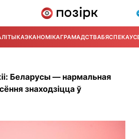
АЛІТЫКА
ЭКАНОМІКА
ГРАМАДСТВА
БЯСПЕКА
УС
хіі: Беларусы — нармальная
сёння знаходзіцца ў