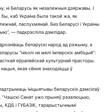
іну, ні Беларусь як незалежныя дзяржавы. І
ў бы, каб Украіна была такой жа, як
лежнай, паслухмянай. Без Беларусі і Украіны
ерыю”, — падкрэсліла дэмлідар.
дрозніваць беларускі народ ад рэжыму, а
еларусы “ніколі не мелі імперскіх амбіцый”:
часткай еўрапейскай культурнай прасторы.
ацыя, якая сёння знаходзіцца ў
 падтрымаць ініцыятывы беларускіх дэмсілаў
і. “Чэшскі Сенат ужо прыняў рэзалюцыю,
, КДБ і ГУБАЗіК, тэрарыстычнымі