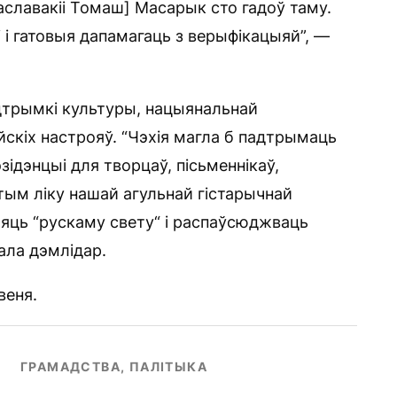
хаславакіі Томаш] Масарык сто гадоў таму.
 і гатовыя дапамагаць з верыфікацыяй”, —
дтрымкі культуры, нацыянальнай
ейскіх настрояў. “Чэхія магла б падтрымаць
зідэнцыі для творцаў, пісьменнікаў,
тым ліку нашай агульнай гістарычнай
яць “рускаму свету“ і распаўсюджваць
ала дэмлідар.
веня.
ГРАМАДСТВА, ПАЛІТЫКА