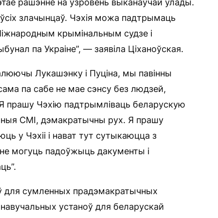
гэтае рашэнне на ўзровень выканаўчай улады.
 ўсіх злачынцаў. Чэхія можа падтрымаць
Міжнародным крымінальным судзе і
унал па Украіне”, — заявіла Ціханоўская.
залюючы Лукашэнку і Пуціна, мы павінны
сама па сабе не мае сэнсу без людзей,
. Я прашу Чэхію падтрымліваць беларускую
ныя СМІ, дэмакратычны рух. Я прашу
ць у Чэхіі і нават тут сутыкаюцца з
 не могуць падоўжыць дакументы і
ць”.
яў для сумленных прадэмакратычных
 навучальных устаноў для беларускай