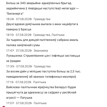
Больш за 340 аварыйна-аднаўленчых брыгад
задзейнічана ў ліквідацыі наступстваў непагадзі —
"Белэнерга"
18:24
07.08.2026
Грамадства
Двухгадовая дзяўчынка выпала з акна чацвёртага
паверха ў Брэсце
18:10
07.08.2026
Грамадства, Палітыка
За тыдзень для дзяцей палітвязняў сабрана амаль
палова заяўленай сумы
17:47
07.08.2026
Эканоміка
Лукашэнка: Стрымліванне цэн і інфляцыі застаецца
за ўрадам
17:30
07.08.2026
Грамадства
За восем дзён у міліцыю паступіла больш за 2,5 тыс.
паведамленняў аб званках тэлефонных махляроў
17:15
07.08.2026
Палітыка
Вайскова-палітычнае кіраўніцтва Беларусі будзе
прыцягнута да адказнасці за саўдзел у расійскай
агрэсіі — Латушка
17:07
07.08.2026
Палітыка