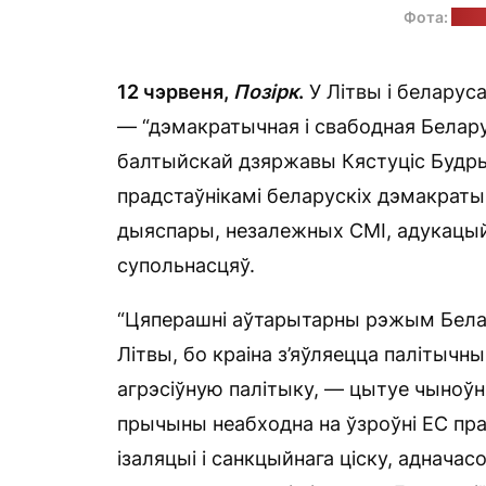
Фота:
прэ
12 чэрвеня,
Позірк
.
У Літвы і беларус
— “дэмакратычная і свабодная Беларус
балтыйскай дзяржавы Кястуціс Будрыс
прадстаўнікамі беларускіх дэмакраты
дыяспары, незалежных СМІ, адукацыйны
супольнасцяў.
“Цяперашні аўтарытарны рэжым Белар
Літвы, бо краіна з’яўляецца палітычны
агрэсіўную палітыку, — цытуе чыноўн
прычыны неабходна на ўзроўні ЕС пр
ізаляцыі і санкцыйнага ціску, аднач