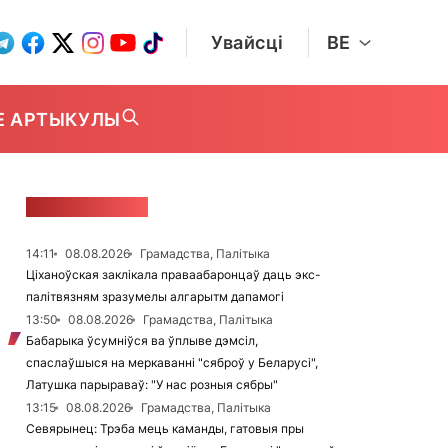
Увайсці
BE
Е АРТЫКУЛЫ
СТУЖКА НАВІН
14:11
08.08.2026
Грамадства, Палітыка
Ціханоўская заклікала праваабаронцаў даць экс-
палітвязням зразумелы алгарытм дапамогі
13:50
08.08.2026
Грамадства, Палітыка
Бабарыка ўсумніўся ва ўплыве дэмсіл,
спаслаўшыся на меркаванні "сяброў у Беларусі",
Латушка парыраваў: "У нас розныя сябры"
13:15
08.08.2026
Грамадства, Палітыка
Севярынец: Трэба мець каманды, гатовыя пры