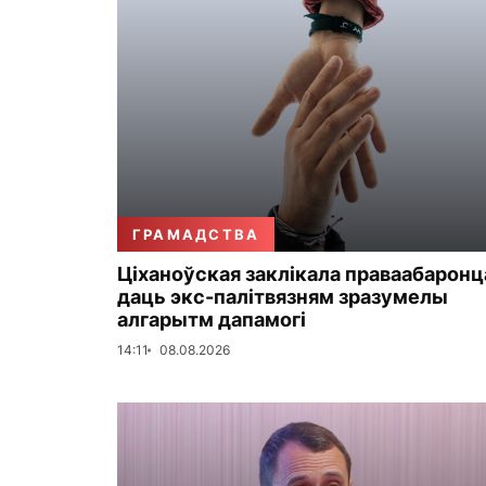
ГРАМАДСТВА
Ціханоўская заклікала праваабаронц
даць экс-палітвязням зразумелы
алгарытм дапамогі
14:11
08.08.2026