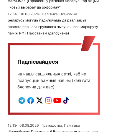
магчымасці правесці ў рэгіёнах Беларусі "ад акцый
і новых вырабаў да рэформаў"
12:54
08.08.2026
Палітыка, Эканоміка
Беларусь могуць падключыць да рэалізацыі
праекта першага грузавога чыгуначнага маршруту
паміж РФ і Пакістанам (дапоўнена)
Падпісвайцеся
на нашы сацыяльныя сеткі, каб не
прапусціць важныя навіны (калі гэта
бяспечна для вас)
12:13
08.08.2026
Грамадства, Палітыка
Ціханоўская: Перамены ў Беларусі — пытанне часу,