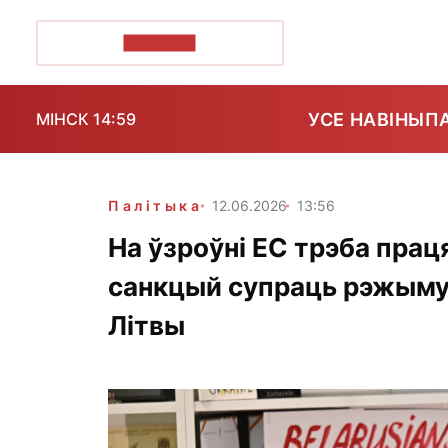
ПОЗІРК+
УСЕ НАВІНЫ
П
МІНСК 14:59
Палітыка
12.06.2026
13:56
На ўзроўні ЕС трэба праця
санкцый супраць рэжыму 
Літвы