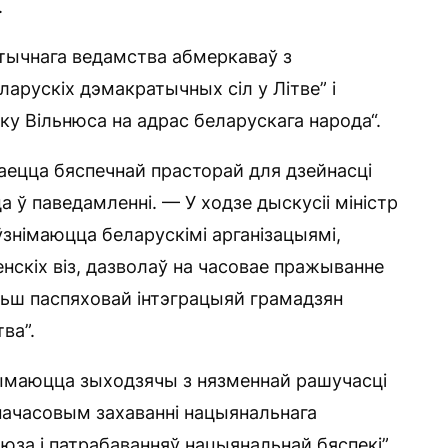
.
ітычнага ведамства абмеркаваў з
ларускіх дэмакратычных сіл у Літве” і
ку Вільнюса на адрас беларускага народа“.
аецца бяспечнай прасторай для дзейнасці
 ў паведамленні. — У ходзе дыскусіі міністр
ўзнімаюцца беларускімі арганізацыямі,
нскіх віз, дазволаў на часовае пражыванне
льш паспяховай інтэграцыяй грамадзян
ва”.
рымаюцца зыходзячы з нязменнай рашучасці
начасовым захаванні нацыянальнага
юза і патрабаванняў нацыянальнай бяспекі”,