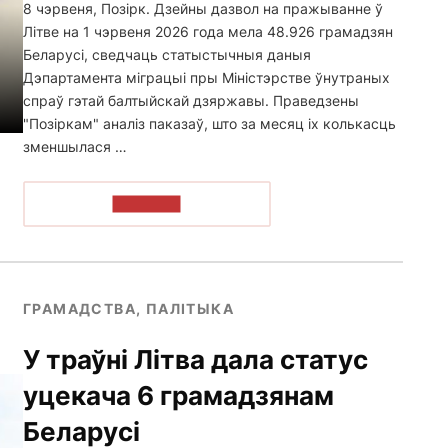
8 чэрвеня, Позірк. Дзейны дазвол на пражыванне ў
Літве на 1 чэрвеня 2026 года мела 48.926 грамадзян
Беларусі, сведчаць статыстычныя даныя
Дэпартамента міграцыі пры Міністэрстве ўнутраных
спраў гэтай балтыйскай дзяржавы. Праведзены
"Позіркам" аналіз паказаў, што за месяц іх колькасць
зменшылася …
ЧЫТАЦЬ
ГРАМАДСТВА, ПАЛІТЫКА
У траўні Літва дала статус
уцекача 6 грамадзянам
Беларусі