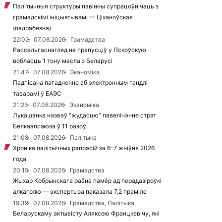
Палітычныя структуры павінны супрацоўнічаць з
грамадскімі ініцыятывамі — Ціханоўская
(падрабязна)
22:02
07.08.2026
Грамадства
Рассельгаснагляд не прапусціў у Пскоўскую
вобласць 1 тону масла з Беларусі
21:47
07.08.2026
Эканоміка
Падпісана пагадненне аб электронным гандлі
таварамі ў ЕАЭС
21:25
07.08.2026
Эканоміка
Лукашэнка назваў “жудасцю” павелічэнне страт
Белкаапсаюза ў 11 разоў
21:08
07.08.2026
Палітыка
Хроніка палітычных рэпрэсій за 6–7 жніўня 2026
года
20:15
07.08.2026
Грамадства
Жыхар Кобрынскага раёна памёр ад перадазіроўкі
алкаголю — экспертыза паказала 7,2 праміле
19:39
07.08.2026
Грамадства, Палітыка
Беларускаму актывісту Аляксею Францкевічу, які