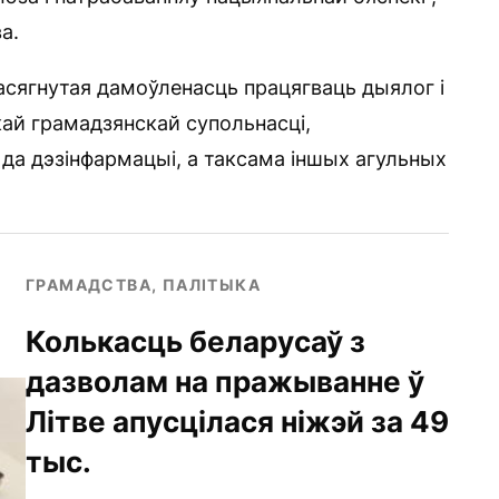
а.
дасягнутая дамоўленасць працягваць дыялог і
ай грамадзянскай супольнасці,
 да дэзінфармацыі, а таксама іншых агульных
ГРАМАДСТВА, ПАЛІТЫКА
Колькасць беларусаў з
дазволам на пражыванне ў
Літве апусцілася ніжэй за 49
тыс.