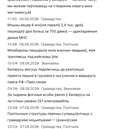
мы можам паўплываць на стварэнне новага акна
магчымасцяў
11:30
08.08.2026
Грамадства
Моцны вецер 6 жніўня паваліў 2,4 тыс. дрэў,
пашкодзіў дахі больш за 700 дамоў — удакладненыя
даныя МНС
10:58
08.08.2026
Грамадства, Палітыка
Мінабароны пашырыла кола жанчын-медыкаў, якія
трапляюць пад вайсковы ўлік
10:04
08.08.2026
Эканоміка
Беларусь могуць падключыць да рэалізацыі
праекта першага грузавога чыгуначнага маршруту
паміж РФ і Пакістанам
09:36
08.08.2026
Грамадства, Эканоміка
За тыдзень фізічныя асобы ўвезлі ў Беларусь на
льготных умовах 251 электрамабіль
23:48
07.08.2026
Грамадства, Палітыка
Палітычныя структуры павінны супрацоўнічаць з
грамадскімі ініцыятывамі — Ціханоўская
23:23
07.08.2026
Грамадства, Палітыка