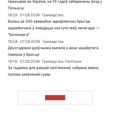
пражывае ва Украіне, на 10 гадоў забаронены ўезд у
Польшчу
19:22
07.08.2026
Грамадства
Больш за 340 аварыйна-аднаўленчых брыгад
задзейнічана ў ліквідацыі наступстваў непагадзі —
"Белэнерга"
18:24
07.08.2026
Грамадства
Двухгадовая дзяўчынка выпала з акна чацвёртага
паверха ў Брэсце
18:10
07.08.2026
Грамадства, Палітыка
За тыдзень для дзяцей палітвязняў сабрана амаль
палова заяўленай сумы
ЧЫТАЦЬ