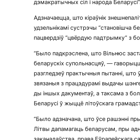
дэмакратычных сіл і народа Беларусі”
Адзначаецца, што кіраўнік знешнепал
удзельнікамі сустрэчы “становішча бе
пацвердзіў “цвёрдую падтрымку” з бо
“Было падкрэслена, што Вільнюс заст
беларускіх супольнасцяў, — гаворыцца
разгледзеў практычныя пытанні, што 
звязаныя з працэдурамі выдачы шэнге
ды іншых дакументаў, а таксама з бо
Беларусі ў жыццё літоўскага грамадст
“Было адзначана, што ўсе рашэнні п
Літвы дапамагаць беларусам, пры ад
заканадаўства, права Еўрапейскага са