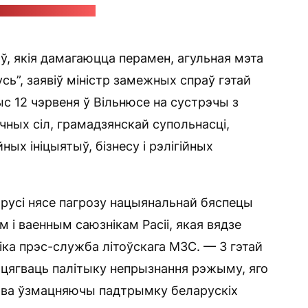
с-служба МЗС Літвы
аў, якія дамагаюцца перамен, агульная мэта
ь”, заявіў міністр замежных спраў гэтай
 12 чэрвеня ў Вільнюсе на сустрэчы з
чных сіл, грамадзянскай супольнасці,
х ініцыятыў, бізнесу і рэлігійных
усі нясе пагрозу нацыянальнай бяспецы
м і ваенным саюзнікам Расіі, якая вядзе
іка прэс-служба літоўскага МЗС. — З гэтай
ацягваць палітыку непрызнання рэжыму, яго
асова ўзмацняючы падтрымку беларускіх