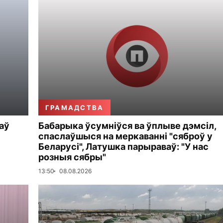
ГРАМАДСТВА
аў
Бабарыка ўсумніўся ва ўплыве дэмсіл,
спаслаўшыся на меркаванні "сяброў у
Беларусі", Латушка парыраваў: "У нас
розныя сябры"
13:50
08.08.2026