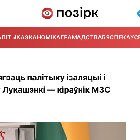
АЛІТЫКА
ЭКАНОМІКА
ГРАМАДСТВА
БЯСПЕКА
УС
гваць палітыку ізаляцыі і
Лукашэнкі — кіраўнік МЗС