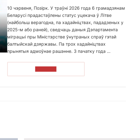
10 чэрвеня, Позірк. У траўні 2026 года 6 грамадзянам
Беларусі прадастаўлены статус уцекача ў Літве
(найбольш верагодна, па хадайніцтвах, пададзеных у
2025-м або раней), сведчаць даныя Дэпартамента
міграцыі пры Міністэрстве ўнутраных спраў гэтай
балтыйскай дзяржавы. Па трох хадайніцтвах
прынятыя адмоўнае рашэнне. З пачатку года …
ЧЫТАЦЬ