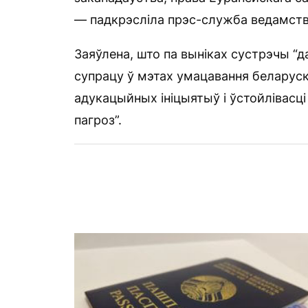
— падкрэсліла прэс-служба ведамств
Заяўлена, што па выніках сустрэчы “
супрацу ў мэтах умацавання беларуск
адукацыйных ініцыятыў і ўстойлівасці
пагроз”.