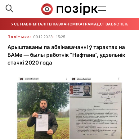
УСЕ НАВІНЫ
ПАЛІТЫКА
ЭКАНОМІКА
ГРАМАДСТВА
БЯСПЕКА
УСЕ
Палітыка
09.12.2023
15:25
Арыштаваны па абвінавачанні ў тэрактах на
БАМе — былы работнік “Нафтана”, удзельнік
стачкі 2020 года