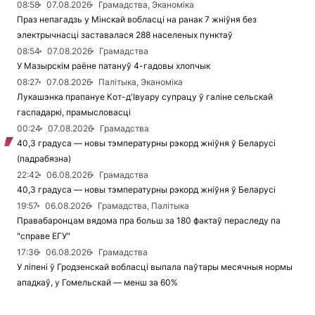
08:58
07.08.2026
Грамадства, Эканоміка
Праз непагадзь у Мінскай вобласці на ранак 7 жніўня без
электрычнасці заставалася 288 населеных пунктаў
08:54
07.08.2026
Грамадства
У Мазырскім раёне патануў 4-гадовы хлопчык
08:27
07.08.2026
Палітыка, Эканоміка
Лукашэнка прапануе Кот-д'Івуару супрацу ў галіне сельскай
гаспадаркі, прамысловасці
00:24
07.08.2026
Грамадства
40,3 градуса — новы тэмпературны рэкорд жніўня ў Беларусі
(падрабязна)
22:42
06.08.2026
Грамадства
40,3 градуса — новы тэмпературны рэкорд жніўня ў Беларусі
19:57
06.08.2026
Грамадства, Палітыка
Правабаронцам вядома пра больш за 180 фактаў пераследу па
"справе ЕГУ"
17:36
06.08.2026
Грамадства
У ліпені ў Гродзенскай вобласці выпала паўтары месячныя нормы
ападкаў, у Гомельскай — менш за 60%