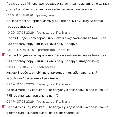
Пракуратура Мінска адсправаздачылася пра прызнанне некалькіх
дзяцей асобамі ў сацыяльна небяспечным становішчы
11:16
07.08.2026
Грамадства
Ад непагадзі пацярпелі дамы ў 57 населеных пунктаў Беларусі,
траўмаванае дзіця
10:29
07.08.2026
Грамадства, Палітыка
Пасля 15-дзённага перапынку Латвія зноў зафіксавала больш за
100 спробаў парушэння мяжы з боку Беларусі
10:20
07.08.2026
Грамадства, Палітыка
Пасля 15-дзённага перапынку Латвія зноў зафіксавала больш за
100 спробаў парушэння мяжы з боку Беларусі (падрабязна)
10:03
07.08.2026
Грамадства
Жыхар Віцебска з псіхічным захворваннем абвінавачаны ў
забойстве 10-месячнай дзяўчынкі
09:19
07.08.2026
Грамадства, Палітыка
За сем месяцаў колькасць беларусаў з дазволам на пражыванне
ў Літве зменшылася амаль на 4%
09:17
07.08.2026
Грамадства, Палітыка
За сем месяцаў колькасць беларусаў з дазволам на пражыванне
ў Літве зменшылася амаль на 4% (падрабязна)