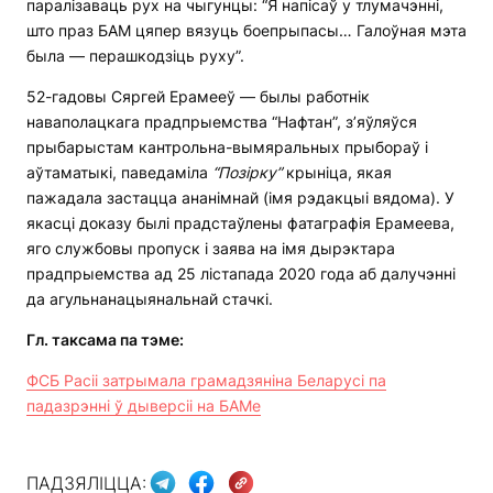
паралізаваць рух на чыгунцы: “Я напісаў у тлумачэнні,
што праз БАМ цяпер вязуць боепрыпасы… Галоўная мэта
была — перашкодзіць руху”.
52-гадовы Сяргей Ерамееў — былы работнік
наваполацкага прадпрыемства “Нафтан”, з’яўляўся
прыбарыстам кантрольна-вымяральных прыбораў і
аўтаматыкі, паведаміла
“Позірку”
крыніца, якая
пажадала застацца ананімнай (імя рэдакцыі вядома). У
якасці доказу былі прадстаўлены фатаграфія Ерамеева,
яго службовы пропуск і заява на імя дырэктара
прадпрыемства ад 25 лістапада 2020 года аб далучэнні
да агульнанацыянальнай стачкі.
Гл. таксама па тэме:
ФСБ Расіі затрымала грамадзяніна Беларусі па
падазрэнні ў дыверсіі на БАМе
ПАДЗЯЛІЦЦА: