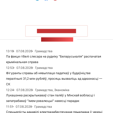
ПАКАЗАЦЬ БОЛЬШ
СТУЖКА НАВІН
13:18
07.08.2026
Грамадства
Па факце гібелі слесара на рудніку "Беларуськалія" распачатая
крымінальная справа
12:53
07.08.2026
Грамадства
Фігуранты справы аб нявыплаце падаткаў у будаўніцтве
пералічылі 31,2 млн рублёў, просяць вызваліць ад адказнасці —
СК
12:24
07.08.2026
Грамадства, Эканоміка
Лукашэнка раскрытыкаваў стан палёў у Мінскай вобласці і
запатрабаваў "імем рэвалюцыі" навесці парадак
11:51
07.08.2026
Грамадства
Спецыялісты аднавілі электразабеспячэнне прыкладна ў чвэрці