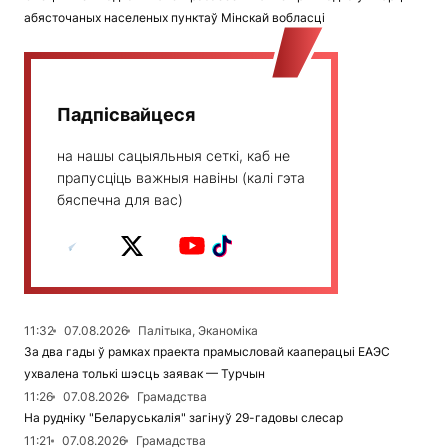
абясточаных населеных пунктаў Мінскай вобласці
Падпісвайцеся
на нашы сацыяльныя сеткі, каб не
прапусціць важныя навіны (калі гэта
бяспечна для вас)
11:32
07.08.2026
Палітыка, Эканоміка
За два гады ў рамках праекта прамысловай кааперацыі ЕАЭС
ухвалена толькі шэсць заявак — Турчын
11:26
07.08.2026
Грамадства
На рудніку "Беларуськалія" загінуў 29-гадовы слесар
11:21
07.08.2026
Грамадства