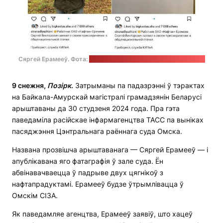
Сяргей Ерамееў. Фота:
"Краіна для жыцця" / "Позірк" (калаж)
9 снежня,
Позірк
.
Затрыманы па падазрэнні ў тэрактах
на Байкала-Амурскай магістралі грамадзянін Беларусі
арыштаваны да 30 студзеня 2024 года. Пра гэта
паведаміла расійскае інфармагенцтва ТАСС па выніках
пасяджэння Цэнтральнага раённага суда Омска.
Названа прозвішча арыштаванага — Сяргей Ерамееў — і
апублікавана яго фатаграфія ў зале суда. Ён
абвінавачваецца ў падрыве двух цягнікоў з
нафтапрадуктамі. Ерамееў будзе ўтрымлівацца ў
Омскім СІЗА.
Як паведамляе агенцтва, Ерамееў заявіў, што хацеў