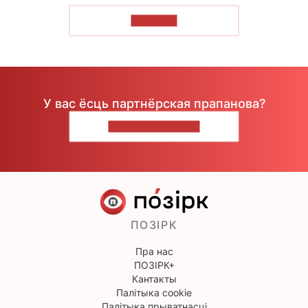
ЧЫТАЦЬ
У вас ёсць партнёрская прапанова?
НАПІШЫЦЕ НАМ
ПОЗІРК
Пра нас
ПОЗІРК+
Кантакты
Палітыка cookie
Палітыка прыватнасці