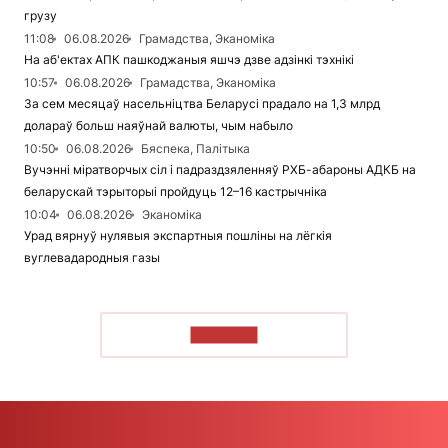
грузу
11:08
06.08.2026
Грамадства, Эканоміка
На аб'ектах АПК пашкоджаныя яшчэ дзве адзінкі тэхнікі
10:57
06.08.2026
Грамадства, Эканоміка
За сем месяцаў насельніцтва Беларусі прадало на 1,3 млрд
долараў больш наяўнай валюты, чым набыло
10:50
06.08.2026
Бяспека, Палітыка
Вучэнні міратворчых сіл і падраздзяленняў РХБ-абароны АДКБ на
беларускай тэрыторыі пройдуць 12–16 кастрычніка
10:04
06.08.2026
Эканоміка
Урад вярнуў нулявыя экспартныя пошліны на лёгкія
вуглевадародныя газы
ЧЫТАЦЬ