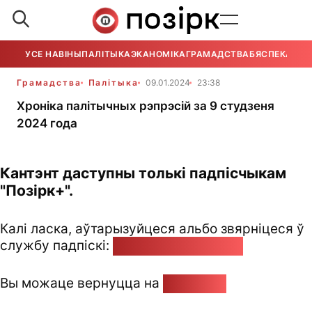
УСЕ НАВІНЫ
ПАЛІТЫКА
ЭКАНОМІКА
ГРАМАДСТВА
БЯСПЕКА
УСЕ
Грамадства
Палітыка
09.01.2024
23:38
Хроніка палітычных рэпрэсій за 9 студзеня
2024 года
Кантэнт даступны толькі падпісчыкам
"Позірк+".
Калі ласка, аўтарызуйцеся альбо звярніцеся ў
службу падпіскі:
pozirk@pozirk.online
Вы можаце вернуцца на
Галоўную