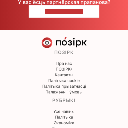
У вас ёсць партнёрская прапанова?
НАПІШЫЦЕ НАМ
ПОЗІРК
Пра нас
ПОЗІРК+
Кантакты
Палітыка cookie
Палітыка прыватнасці
Палажэнні і ўмовы
РУБРЫКІ
Усе навіны
Палітыка
Эканоміка