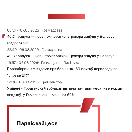
СТУЖКА НАВІН
00:24
07.08.2026
Грамадства
40,3 градуса — новы тэмпературны рэкорд жніўня ў Беларусі
(падрабязна)
22:42
06.08.2026
Грамадства
40,3 градуса — новы тэмпературны рэкорд жніўня ў Беларусі
19:57
06.08.2026
Грамадства, Палітыка
Правабаронцам вядома пра больш за 180 фактаў пераследу па
"справе ЕГУ"
17:36
06.08.2026
Грамадства
У ліпені ў Гродзенскай вобласці выпала паўтары месячныя нормы
ападкаў, у Гомельскай — менш за 60%
Падпісвайцеся