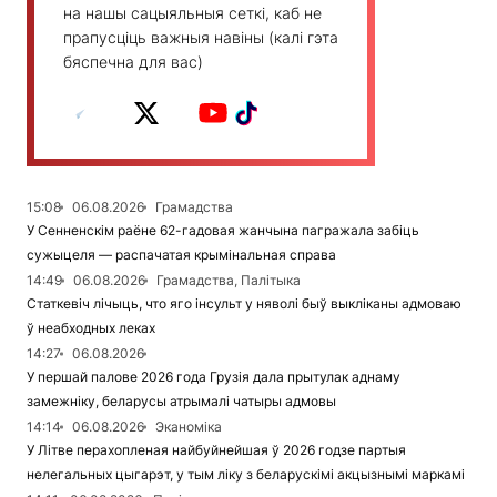
на нашы сацыяльныя сеткі, каб не
прапусціць важныя навіны (калі гэта
бяспечна для вас)
15:08
06.08.2026
Грамадства
У Сенненскім раёне 62-гадовая жанчына пагражала забіць
сужыцеля — распачатая крымінальная справа
14:49
06.08.2026
Грамадства, Палітыка
Статкевіч лічыць, что яго інсульт у няволі быў выкліканы адмоваю
ў неабходных леках
14:27
06.08.2026
У першай палове 2026 года Грузія дала прытулак аднаму
замежніку, беларусы атрымалі чатыры адмовы
14:14
06.08.2026
Эканоміка
У Літве перахопленая найбуйнейшая ў 2026 годзе партыя
нелегальных цыгарэт, у тым ліку з беларускімі акцызнымі маркамі