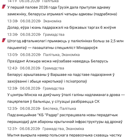
14:11
06.08.2026
Палітыка
У першай палове 2026 года Грузія дала прытулак аднаму
замежніку, беларусы атрымалі чатыры адмовы (падрабязна)
13:38
06.08.2026
Эканоміка
Долар, еўра і юань падаражэлі на біржавых таргах 6 жніўня
13:36
06.08.2026
Грамадства
Штогод афтальмолагі прымаюць у паліклініках больш за 2,5 млн
пацыентаў — пазаштатны спецыяліст Мінздароўя
13:05
06.08.2026
Палітыка, Эканоміка
Прэзідэнт Алжыра можа неўзабаве наведаць Беларусь
12:42
06.08.2026
Грамадства
Беларус арыштаваны ў Варшаве на падставе падазрэння ў
захоўванні і збыце наркотыкаў і псіхатропаў
12:38
06.08.2026
Грамадства
У цэнтры Мінска на дзяўчыну ўпалі галіны надламанага дрэва —
пацярпелая ў бальніцы, у сітуацыі разбіраецца СК
12:35
06.08.2026
Бяспека, Палітыка
Падсанкцыйнае "КБ "Радар" распрацавала новы перадатчык
перашкодаў для абароны крытычнай інфраструктуры ад дронаў
12:31
06.08.2026
Грамадства, Эканоміка
Мытня выкрыла намер польскага перавозчыка схаваць частку