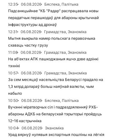
12:35
06.08.2026
Бяспека, Палітыка
Падсанкцыйнае "КБ "Радар" распрацавала новы
перадатчык перашкодаў для абароны крытычнай
інфраструктуры ад дронаў
12:31
06.08.2026
Грамадства, Эканоміка
Мытня выкрыла намер польскага перавозчыка
схаваць частку грузу
11:08
06.08.2026
Грамадства, Эканоміка
На аб'ектах АПК пашкоджаныя яшчэ дзве адзінкі
тэхнікі
10:57
06.08.2026
Грамадства, Эканоміка
За сем месяцаў насельніцтва Беларусі прадало на
1,3 млрд долараў больш наяўнай валюты, чым
набыло
10:50
06.08.2026
Бяспека, Палітыка
Вучэнні міратворчых сіл і падраздзяленняў РХБ-
абароны АДКБ на беларускай тэрыторыі пройдуць
12–16 кастрычніка
10:04
06.08.2026
Эканоміка
Урад вярнуў нулявыя экспартныя пошліны на лёгкія