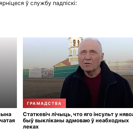
ярніцеся ў службу падпіскі:
ГРАМАДСТВА
чына
Статкевіч лічыць, что яго інсульт у няво
чатая
быў выкліканы адмоваю ў неабходных
леках