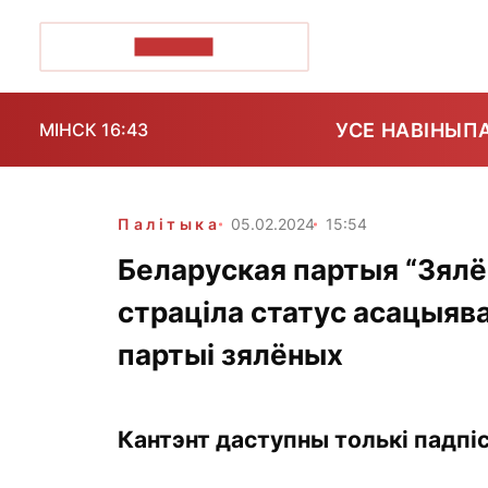
ПОЗІРК+
УСЕ НАВІНЫ
П
МІНСК 16:43
Палітыка
05.02.2024
15:54
Беларуская партыя “Зялё
страціла статус асацыяв
партыі зялёных
Кантэнт даступны толькі падпіс