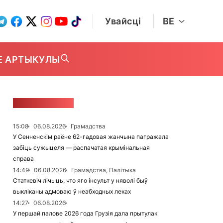
Увайсці
BE
Е АРТЫКУЛЫ
СТУЖКА НАВІН
15:08
06.08.2026
Грамадства
У Сенненскім раёне 62-гадовая жанчына пагражала
забіць сужыцеля — распачатая крымінальная
справа
14:49
06.08.2026
Грамадства, Палітыка
Статкевіч лічыць, что яго інсульт у няволі быў
выкліканы адмоваю ў неабходных леках
14:27
06.08.2026
У першай палове 2026 года Грузія дала прытулак