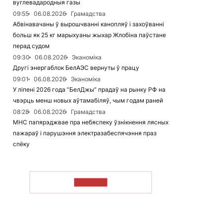
вуглевадародныя газы
09:55
06.08.2026
Грамадства
Абвінавачаны ў вырошчванні канопляў і захоўванні
больш як 25 кг марыхуаны жыхар Жлобіна паўстане
перад судом
09:30
06.08.2026
Эканоміка
Другі энергаблок БелАЭС вернуты ў працу
09:01
06.08.2026
Эканоміка
У ліпені 2026 года “БелДжы” прадаў на рынку РФ на
чвэрць менш новых аўтамабіляў, чым годам раней
08:28
06.08.2026
Грамадства
МНС папярэджвае пра небяспеку ўзнікнення лясных
пажараў і парушэння электразабеспячэння праз
спёку
ЧЫТАЦЬ