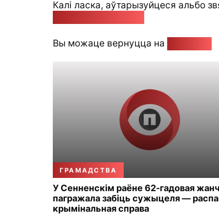
Калі ласка, аўтарызуйцеся альбо зв
pozirk@pozirk.online
Вы можаце вернуцца на
Галоўную
ГРАМАДСТВА
У Сенненскім раёне 62-гадовая жан
пагражала забіць сужыцеля — распа
крымінальная справа