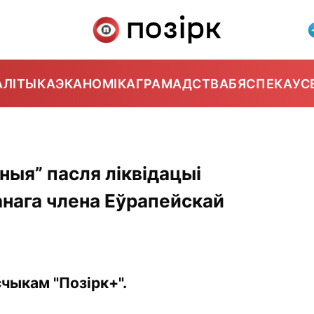
АЛІТЫКА
ЭКАНОМІКА
ГРАМАДСТВА
БЯСПЕКА
УС
ныя” пасля ліквідацыі
анага члена Еўрапейскай
чыкам "Позірк+".