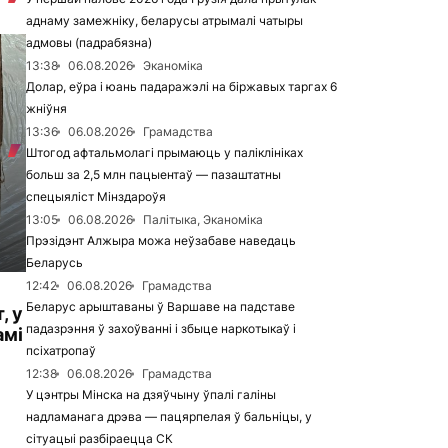
аднаму замежніку, беларусы атрымалі чатыры
адмовы (падрабязна)
13:38
06.08.2026
Эканоміка
Долар, еўра і юань падаражэлі на біржавых таргах 6
жніўня
13:36
06.08.2026
Грамадства
Штогод афтальмолагі прымаюць у паліклініках
больш за 2,5 млн пацыентаў — пазаштатны
спецыяліст Мінздароўя
13:05
06.08.2026
Палітыка, Эканоміка
Прэзідэнт Алжыра можа неўзабаве наведаць
Беларусь
12:42
06.08.2026
Грамадства
Беларус арыштаваны ў Варшаве на падставе
, у
падазрэння ў захоўванні і збыце наркотыкаў і
амі
псіхатропаў
12:38
06.08.2026
Грамадства
У цэнтры Мінска на дзяўчыну ўпалі галіны
надламанага дрэва — пацярпелая ў бальніцы, у
сітуацыі разбіраецца СК