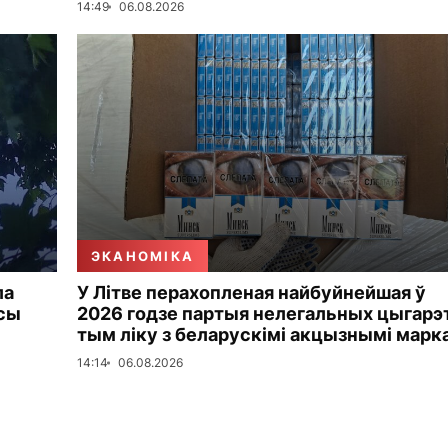
14:49
06.08.2026
ЭКАНОМІКА
ла
У Літве перахопленая найбуйнейшая ў
усы
2026 годзе партыя нелегальных цыгарэт
тым ліку з беларускімі акцызнымі марк
14:14
06.08.2026