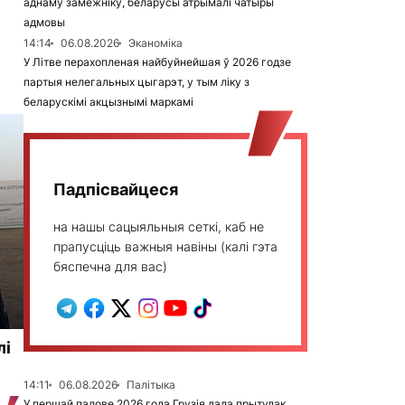
аднаму замежніку, беларусы атрымалі чатыры
адмовы
14:14
06.08.2026
Эканоміка
У Літве перахопленая найбуйнейшая ў 2026 годзе
партыя нелегальных цыгарэт, у тым ліку з
беларускімі акцызнымі маркамі
Падпісвайцеся
на нашы сацыяльныя сеткі, каб не
прапусціць важныя навіны (калі гэта
бяспечна для вас)
лі
14:11
06.08.2026
Палітыка
У першай палове 2026 года Грузія дала прытулак