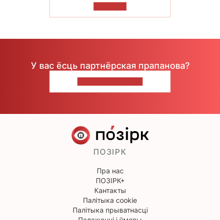
ЧЫТАЦЬ
У вас ёсць партнёрская прапанова?
НАПІШЫЦЕ НАМ
ПОЗІРК
Пра нас
ПОЗІРК+
Кантакты
Палітыка cookie
Палітыка прыватнасці
Палажэнні і ўмовы