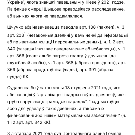
Украіне”, якога знайшлі павешаным у Кіеве ў 2021 годзе.
Па факце смерці Шышова праводзілася расследаванне,
аб выніках якога не паведамлялася.
Шчучко абвінавачваецца паводле арт. 188 (паклёп), ч. 3
1
арт. 203
(незаконныя дзеянні ў дачыненні да інфармацыі
аб прыватным жыцці і персанальных даных), ч. 1, 2 арт.
340 (загадзя ілжывае паведамленне аб небяспецы), ч. 1
арт. 366 (гвалт альбо пагроза гвалту ў дачыненні да
службовай асобы), ч. 1 арт. 368 (абраза прэзідэнта), арт.
369 (абраза прадстаўніка ўлады), арт. 391 (абраза
суддзі) КК.
Судаленка быў затрыманы 18 студзеня 2021 года, яго
абвінавацілі ў “арганізацыі і падрыхтоўцы дзеянняў, якія
груба парушаюць грамадскі парадак”, “падрыхтоўцы
асоб для ўдзелу ў такіх дзеяннях, а таксама іх
фінансаванні або іншым матэрыяльным забеспячэнні” (ч.
1 і 2 арт. арт. 342 КК).
3 лістапада 2021 года суд Цэнтральнага раёна Гомеля