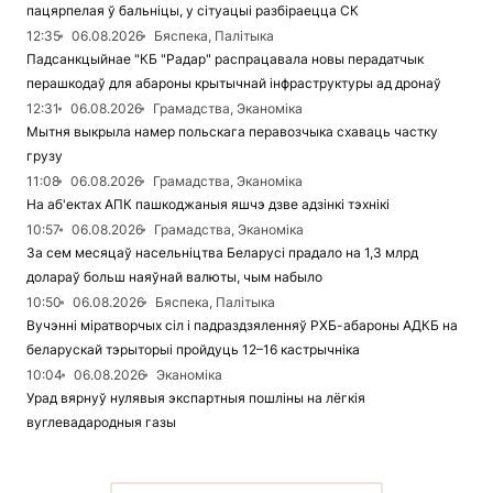
пацярпелая ў бальніцы, у сітуацыі разбіраецца СК
12:35
06.08.2026
Бяспека, Палітыка
Падсанкцыйнае "КБ "Радар" распрацавала новы перадатчык
перашкодаў для абароны крытычнай інфраструктуры ад дронаў
12:31
06.08.2026
Грамадства, Эканоміка
Мытня выкрыла намер польскага перавозчыка схаваць частку
грузу
11:08
06.08.2026
Грамадства, Эканоміка
На аб'ектах АПК пашкоджаныя яшчэ дзве адзінкі тэхнікі
10:57
06.08.2026
Грамадства, Эканоміка
За сем месяцаў насельніцтва Беларусі прадало на 1,3 млрд
долараў больш наяўнай валюты, чым набыло
10:50
06.08.2026
Бяспека, Палітыка
Вучэнні міратворчых сіл і падраздзяленняў РХБ-абароны АДКБ на
беларускай тэрыторыі пройдуць 12–16 кастрычніка
10:04
06.08.2026
Эканоміка
Урад вярнуў нулявыя экспартныя пошліны на лёгкія
вуглевадародныя газы