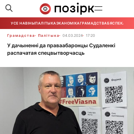
УСЕ НАВІНЫ
ПАЛІТЫКА
ЭКАНОМІКА
ГРАМАДСТВА
БЯСПЕКА
УСЕ
Грамадства
Палітыка
04.03.2024
17:20
У дачыненні да праваабаронцы Судаленкі
распачатая спецвытворчасць