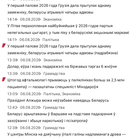
У першай палове 2026 года Грузія дала прытулак аднаму
замежніку, беларусы атрымалі чатыры адмовы
14:14
06.08.2026
Эканоміка
У Літве перахопленая найбуйнейшая ў 2026 годзе партыя
нелегальных цыгарэт, у тым ліку з беларускімі акцызнымі маркамі
14:11
06.08.2026
Палітыка
У першай палове 2026 года Грузія дала прытулак аднаму
замежніку, беларусы атрымалі чатыры адмовы (падрабязна)
13:38
06.08.2026
Эканоміка
Долар, еўра і юань падаражэлі на біржавых таргах 6 жніўня
13:36
06.08.2026
Грамадства
Штогод афтальмолагі прымаюць у паліклініках больш за 2,5 млн
пацыентаў — пазаштатны спецыяліст Мінздароўя
13:05
06.08.2026
Палітыка, Эканоміка
Прэзідэнт Алжыра можа неўзабаве наведаць Беларусь
12:42
06.08.2026
Грамадства
Беларус арыштаваны ў Варшаве на падставе падазрэння ў
захоўванні і збыце наркотыкаў і псіхатропаў
12:38
06.08.2026
Грамадства
У цэнтры Мінска на дзяўчыну ўпалі галіны надламанага дрэва —