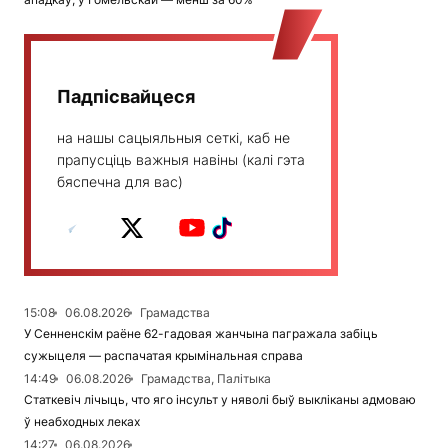
Падпісвайцеся
на нашы сацыяльныя сеткі, каб не
прапусціць важныя навіны (калі гэта
бяспечна для вас)
15:08
06.08.2026
Грамадства
У Сенненскім раёне 62-гадовая жанчына пагражала забіць
сужыцеля — распачатая крымінальная справа
14:49
06.08.2026
Грамадства, Палітыка
Статкевіч лічыць, что яго інсульт у няволі быў выкліканы адмоваю
ў неабходных леках
14:27
06.08.2026