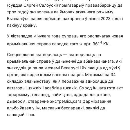
(суддзя Сяргей Салоўскі) прыгаварыў праваабаронцу да
трох гадоў зняволення ва ўмовах агульнага рэжыму.
Вызваліўся пасля адбыцця пакарання ў ліпені 2023 года і
пакінуў краіну.
У лістападзе мінулага года супраць яго распачатая новая
4
крымінальная справа паводле таго ж арт. 361
КК.
Спецыяльная вытворчасць — вытворчасць па
крымінальнай справе ў дачыненні да абвінавачанага, які
знаходзіцца па-за межамі Беларусі і ўхіляецца ад яўкі ў
орган, які вядзе крымінальны працэс. Магчыма па 34
складах злачынстваў, якія пераважна адносяцца да
катэгорыі цяжкіх і асабліва цяжкіх. Сярод іншага гэта акт
тэрарызму, генацыд, найміцтва, здрада дзяржаве,
дыверсія, стварэнне экстрэмісцкага фарміравання
альбо ўдзел у ім, масавыя беспарадкі, заклікі да
санкцый і інш.