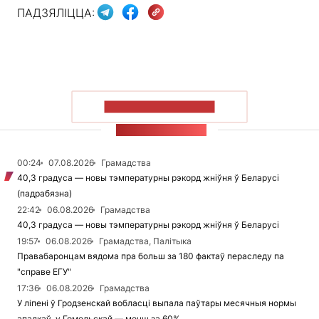
ПАДЗЯЛІЦЦА:
ПАКАЗАЦЬ БОЛЬШ
СТУЖКА НАВІН
00:24
07.08.2026
Грамадства
40,3 градуса — новы тэмпературны рэкорд жніўня ў Беларусі
(падрабязна)
22:42
06.08.2026
Грамадства
40,3 градуса — новы тэмпературны рэкорд жніўня ў Беларусі
19:57
06.08.2026
Грамадства, Палітыка
Правабаронцам вядома пра больш за 180 фактаў пераследу па
"справе ЕГУ"
17:36
06.08.2026
Грамадства
У ліпені ў Гродзенскай вобласці выпала паўтары месячныя нормы
ападкаў, у Гомельскай — менш за 60%