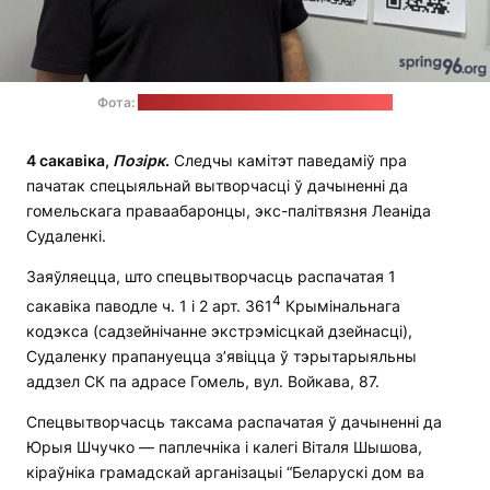
Фота:
сайт праваабарончага цэнтра "Вясна"
4 сакавіка,
Позірк
.
Следчы камітэт паведаміў пра
пачатак спецыяльнай вытворчасці ў дачыненні да
гомельскага праваабаронцы, экс-палітвязня Леаніда
Судаленкі.
Заяўляецца, што спецвытворчасць распачатая 1
4
сакавіка паводле ч. 1 і 2 арт. 361
Крымінальнага
кодэкса (садзейнічанне экстрэмісцкай дзейнасці),
Судаленку прапануецца з’явіцца ў тэрытарыяльны
аддзел СК па адрасе Гомель, вул. Войкава, 87.
Спецвытворчасць таксама распачатая ў дачыненні да
Юрыя Шчучко — паплечніка і калегі Віталя Шышова,
кіраўніка грамадскай арганізацыі “Беларускі дом ва