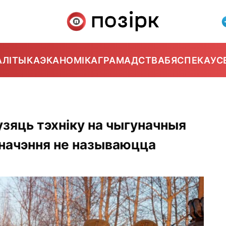
АЛІТЫКА
ЭКАНОМІКА
ГРАМАДСТВА
БЯСПЕКА
УС
узяць тэхніку на чыгуначныя
начэння не называюцца