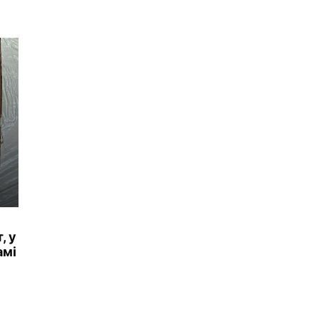
, у
амі