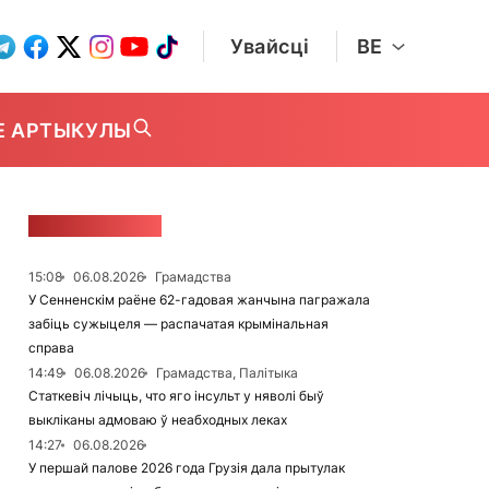
Увайсці
BE
Е АРТЫКУЛЫ
СТУЖКА НАВІН
15:08
06.08.2026
Грамадства
У Сенненскім раёне 62-гадовая жанчына пагражала
забіць сужыцеля — распачатая крымінальная
справа
14:49
06.08.2026
Грамадства, Палітыка
Статкевіч лічыць, что яго інсульт у няволі быў
выкліканы адмоваю ў неабходных леках
14:27
06.08.2026
У першай палове 2026 года Грузія дала прытулак