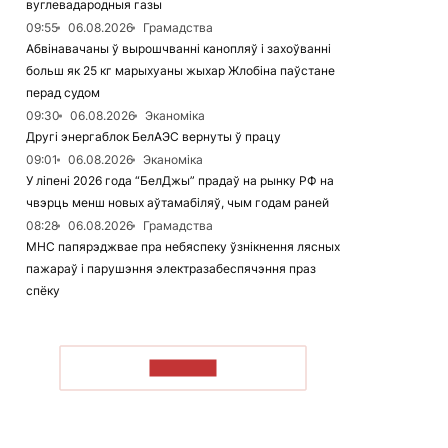
вуглевадародныя газы
09:55
06.08.2026
Грамадства
Абвінавачаны ў вырошчванні канопляў і захоўванні
больш як 25 кг марыхуаны жыхар Жлобіна паўстане
перад судом
09:30
06.08.2026
Эканоміка
Другі энергаблок БелАЭС вернуты ў працу
09:01
06.08.2026
Эканоміка
У ліпені 2026 года “БелДжы” прадаў на рынку РФ на
чвэрць менш новых аўтамабіляў, чым годам раней
08:28
06.08.2026
Грамадства
МНС папярэджвае пра небяспеку ўзнікнення лясных
пажараў і парушэння электразабеспячэння праз
спёку
ЧЫТАЦЬ