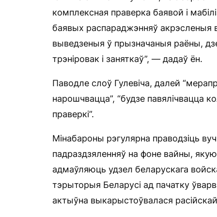
комплексная праверка баявой і мабіл
баявых распараджэнняў акрэсленыя ва
выведзеныя ў прызначаныя раёны, дзе 
трэніровак і заняткаў”, — дадаў ён.
Паводле слоў Гулевіча, далей “мера
нарошчвацца”, “будзе павялічвацца ко
праверкі”.
Мінабароны рэгулярна праводзіць вуч
падраздзяленняў на фоне вайны, якую 
адмаўляюць удзел беларускага войска
тэрыторыя Беларусі ад пачатку ўварв
актыўна выкарыстоўвалася расійскай 