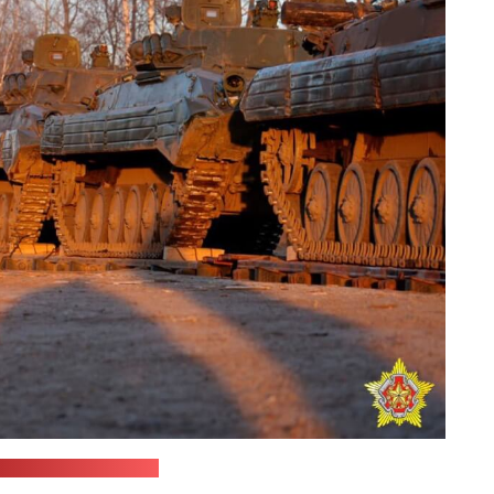
-служба Мінабароны