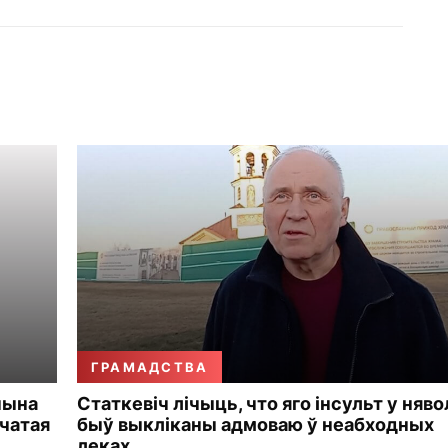
ГРАМАДСТВА
чына
Статкевіч лічыць, что яго інсульт у няво
чатая
быў выкліканы адмоваю ў неабходных
леках