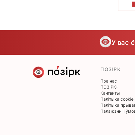
У вас 
ПОЗІРК
Пра нас
ПОЗІРК+
Кантакты
Палітыка cookie
Палітыка прыват
Палажэнні і ўмо