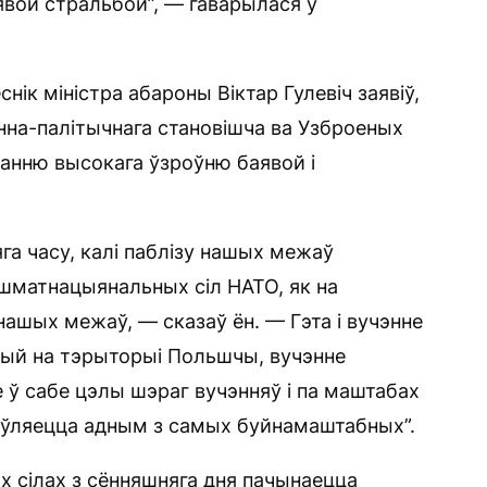
аявой стральбой”, — гаварылася ў
ік міністра абароны Віктар Гулевіч заявіў,
нна-палітычнага становішча ва Узброеных
манню высокага ўзроўню баявой і
га часу, калі паблізу нашых межаў
шматнацыянальных сіл НАТО, як на
 нашых межаў, — сказаў ён. — Гэта і вучэнне
цый на тэрыторыі Польшчы, вучэнне
 ў сабе цэлы шэраг вучэнняў і па маштабах
з’яўляецца адным з самых буйнамаштабных”.
х сілах з сённяшняга дня пачынаецца