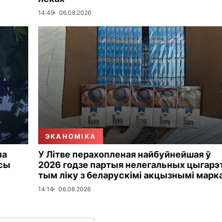
14:49
06.08.2026
ЭКАНОМІКА
ла
У Літве перахопленая найбуйнейшая ў
усы
2026 годзе партыя нелегальных цыгарэт
тым ліку з беларускімі акцызнымі марк
14:14
06.08.2026