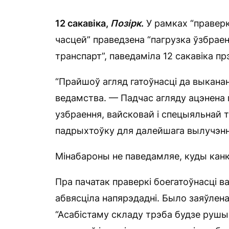
12 сакавіка,
Позірк
.
У рамках “праверк
часцей” праведзена “пагрузка ўзбраен
транспарт”, паведаміла 12 сакавіка п
“Прайшоў агляд гатоўнасці да выканан
ведамства. — Падчас агляду ацэнена г
узбраення, вайсковай і спецыяльнай т
падрыхтоўку для далейшага вылучэння
Мінабароны не паведамляе, куды канк
Пра пачатак праверкі боегатоўнасці в
абвясціла напярэдадні. Было заяўлена
“Асабістаму складу трэба будзе рушы