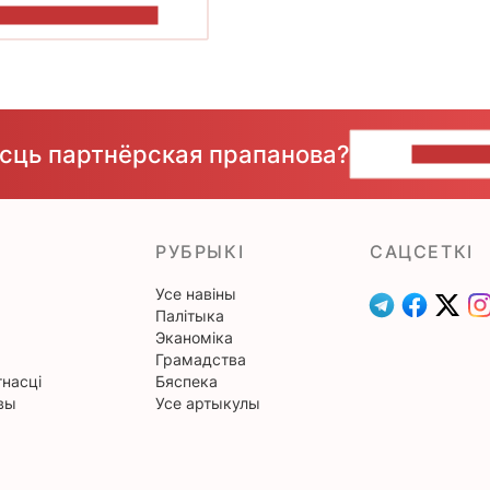
ПАКАЗАЦЬ БОЛЬШ
ёсць партнёрская прапанова?
НАПІШЫ
РУБРЫКІ
САЦСЕТКІ
Усе навіны
Палітыка
Эканоміка
Грамадства
насці
Бяспека
вы
Усе артыкулы