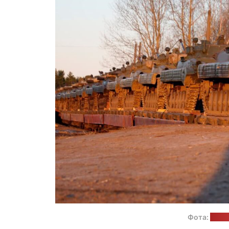
Фота:
прэс