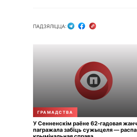
ПАДЗЯЛІЦЦА:
ГРАМАДСТВА
У Сенненскім раёне 62-гадовая жан
пагражала забіць сужыцеля — распа
крымінальная справа