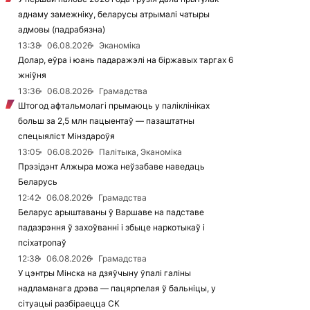
аднаму замежніку, беларусы атрымалі чатыры
адмовы (падрабязна)
13:38
06.08.2026
Эканоміка
Долар, еўра і юань падаражэлі на біржавых таргах 6
жніўня
13:36
06.08.2026
Грамадства
Штогод афтальмолагі прымаюць у паліклініках
больш за 2,5 млн пацыентаў — пазаштатны
спецыяліст Мінздароўя
13:05
06.08.2026
Палітыка, Эканоміка
Прэзідэнт Алжыра можа неўзабаве наведаць
Беларусь
12:42
06.08.2026
Грамадства
Беларус арыштаваны ў Варшаве на падставе
падазрэння ў захоўванні і збыце наркотыкаў і
псіхатропаў
12:38
06.08.2026
Грамадства
У цэнтры Мінска на дзяўчыну ўпалі галіны
надламанага дрэва — пацярпелая ў бальніцы, у
сітуацыі разбіраецца СК