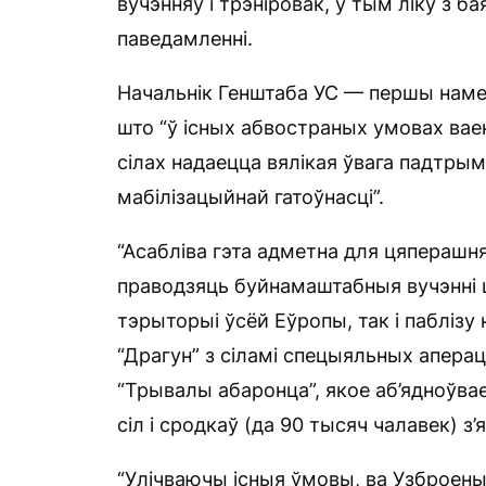
вучэнняў і трэніровак, у тым ліку з б
паведамленні.
Начальнік Генштаба УС — першы намесн
што “ў існых абвостраных умовах вае
сілах надаецца вялікая ўвага падтры
мабілізацыйнай гатоўнасці”.
“Асабліва гэта адметна для цяперашня
праводзяць буйнамаштабныя вучэнні 
тэрыторыі ўсёй Еўропы, так і паблізу
“Драгун” з сіламі спецыяльных апера
“Трывалы абаронца”, якое аб’ядноўвае
сіл і сродкаў (да 90 тысяч чалавек) 
“Улічваючы існыя ўмовы, ва Узброены