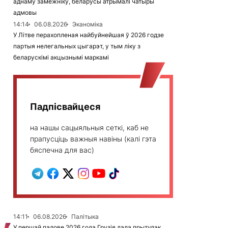
аднаму замежніку, беларусы атрымалі чатыры
адмовы
14:14
06.08.2026
Эканоміка
У Літве перахопленая найбуйнейшая ў 2026 годзе
партыя нелегальных цыгарэт, у тым ліку з
беларускімі акцызнымі маркамі
Падпісвайцеся
на нашы сацыяльныя сеткі, каб не
прапусціць важныя навіны (калі гэта
бяспечна для вас)
14:11
06.08.2026
Палітыка
У першай палове 2026 года Грузія дала прытулак