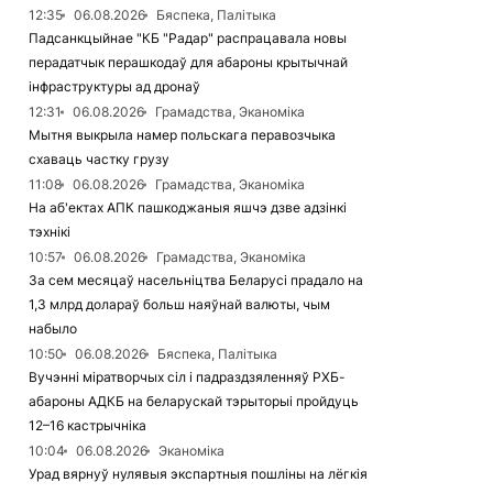
12:35
06.08.2026
Бяспека, Палітыка
Падсанкцыйнае "КБ "Радар" распрацавала новы
перадатчык перашкодаў для абароны крытычнай
інфраструктуры ад дронаў
12:31
06.08.2026
Грамадства, Эканоміка
Мытня выкрыла намер польскага перавозчыка
схаваць частку грузу
11:08
06.08.2026
Грамадства, Эканоміка
На аб'ектах АПК пашкоджаныя яшчэ дзве адзінкі
тэхнікі
10:57
06.08.2026
Грамадства, Эканоміка
За сем месяцаў насельніцтва Беларусі прадало на
1,3 млрд долараў больш наяўнай валюты, чым
набыло
10:50
06.08.2026
Бяспека, Палітыка
Вучэнні міратворчых сіл і падраздзяленняў РХБ-
абароны АДКБ на беларускай тэрыторыі пройдуць
12–16 кастрычніка
10:04
06.08.2026
Эканоміка
Урад вярнуў нулявыя экспартныя пошліны на лёгкія