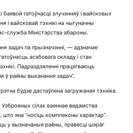
і баявой гатоўнасці злучэнняў і вайсковых
ня і вайсковай тэхнікі на чыгуначны
рэс-служба Міністэрства абароны.
ня задач па прызначэнні, — адзначае
атоўнасць асабовага складу і стан
эхнікі. Падраздзяленні працягваюць
 ў раёны выканання задач”.
рэтна будзе дастаўлена загружаная тэхніка.
а Узброеных сілах ваеннае ведамства
, што яна “носіць комплексны характар”.
ць у вызначаныя раёны, правесці шэраг