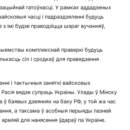
ізацыйнай гатоўнасці. У рамках аддадзеных
йсковыя часці і падраздзяленні будуць
з імі будзе праводзіцца шэраг вучэнняў,
прыемствы комплекснай праверкі будуць
лькасць сіл і сродкаў для правядзення
энні і тактычныя заняткі вайсковых
Расія вядзе супраць Украіны. Улады ў Мінску
 ў баявых дзеяннях на баку РФ, у той жа час
ання, а таксама ў асобныя перыяды пазней
арміяй для нанясення ўдараў па Украіне.