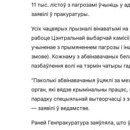
11 тыс. лістоў з пагрозамі ўчыніць у а
заявілі ў пракуратуры.
Усіх чацвярых прызналі вінаватымі на 
рабоце Цэнтральнай выбарчай камісіі,
учыненае з прымяненнем пагрозы і ін
змове). Кожнаму з абвінавачаных бел
пазбаўлення волі на тэрмін чатыры га
“Паколькі абвінавачаныя ўцяклі за меж
орган, які вядзе крымінальны працэс
парадку спецыяльнай вытворчасці з з
— заявілі ў ведамстве.
Раней Генпракуратура заяўляла, што 