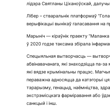
лідэра Святланы Ціханоўскай, далучы
Лібер – стваральнік платформаў “Гола
верыфікацыі вынікаў галасавання на пр
Марыніч — кіраўнік праекту “Маланка
ў 2020 годзе таксама збірала інфарм
Спецыяльная вытворчасць — вытворча
абвінавачанага, які знаходзіцца па-за 
які вядзе крымінальны працэс. Магчы
пераважна адносяцца да катэгорыі цяжк
тэрарызму, генацыд, наёмніцтва, здр
экстрэмісцкага фарміравання або ўдзел
санкцый і інш.