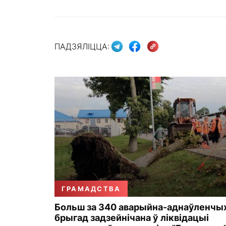
ПАДЗЯЛІЦЦА:
ГРАМАДСТВА
Больш за 340 аварыйна-аднаўленчы
брыгад задзейнічана ў ліквідацыі