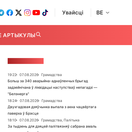
Увайсці
BE
Е АРТЫКУЛЫ
СТУЖКА НАВІН
19:22
07.08.2026
Грамадства
Больш за 340 аварыйна-аднаўленчых брыгад
задзейнічана ў ліквідацыі наступстваў непагадзі —
"Белэнерга"
18:24
07.08.2026
Грамадства
Двухгадовая дзяўчынка выпала з акна чацвёртага
паверха ў Брэсце
18:10
07.08.2026
Грамадства, Палітыка
За тыдзень для дзяцей палітвязняў сабрана амаль