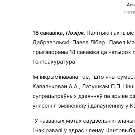
Але
Фота
18 сакавіка,
Позірк
.
Палітыкі і актыві
Дабравольскі, Павел Лібер і Павел М
прыгавораны 18 сакавіка да чатырох 
Генпракуратура
Ім інкрымінавана тое, “што яны сумес
Кавальковай А.А., Латушкам П.П. і інш
супрацьпраўных дзеянняў па зрыве рэ
ўнясення змяненняў і дапаўненняў у 
“У названых мэтах саўдзельнікі злачы
і накіравалі ў адрас членаў Цэнтрвыб