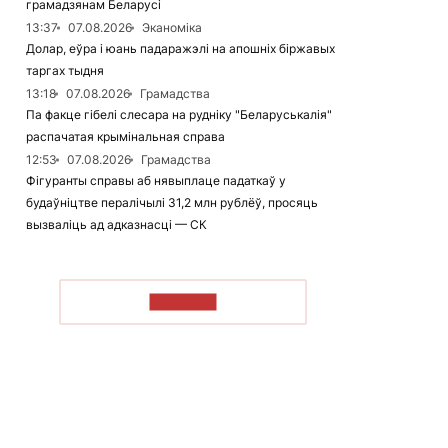
грамадзянам Беларусі
13:37
07.08.2026
Эканоміка
Долар, еўра і юань падаражэлі на апошніх біржавых
таргах тыдня
13:18
07.08.2026
Грамадства
Па факце гібелі слесара на рудніку "Беларуськалія"
распачатая крымінальная справа
12:53
07.08.2026
Грамадства
Фігуранты справы аб нявыплаце падаткаў у
будаўніцтве пералічылі 31,2 млн рублёў, просяць
вызваліць ад адказнасці — СК
ЧЫТАЦЬ