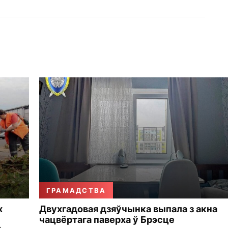
ГРАМАДСТВА
х
Двухгадовая дзяўчынка выпала з акна
чацвёртага паверха ў Брэсце