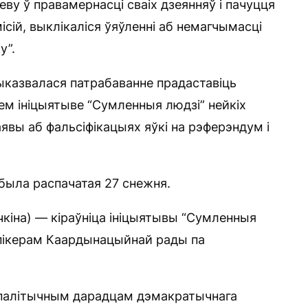
ву ў правамернасці сваіх дзеянняў і пачуцця
ісій, выклікаліся ўяўленні аб немагчымасці
у”.
выказвалася патрабаванне прадаставіць
м ініцыятыве “Сумленныя людзі” нейкіх
аявы аб фальсіфікацыях яўкі на рэферэндум і
была распачатая 27 снежня.
кіна) — кіраўніца ініцыятывы “Сумленныя
-спікерам Каардынацыйнай рады па
 палітычным дарадцам дэмакратычнага