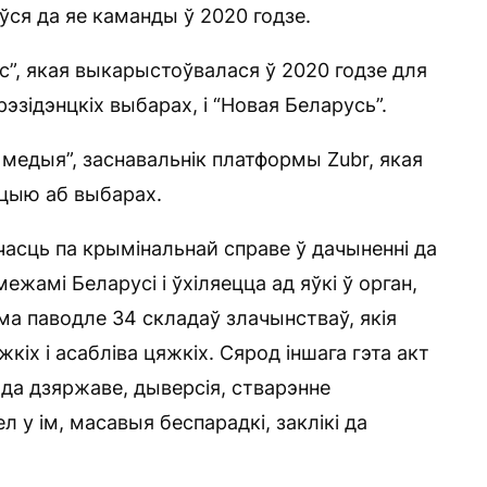
ўся да яе каманды ў 2020 годзе.
с”, якая выкарыстоўвалася ў 2020 годзе для
эзідэнцкіх выбарах, і “Новая Беларусь”.
 медыя”, заснавальнік платформы Zubr, якая
ацыю аб выбарах.
сць па крымінальнай справе ў дачыненні да
межамі Беларусі і ўхіляецца ад яўкі ў орган,
ма паводле 34 складаў злачынстваў, якія
іх і асабліва цяжкіх. Сярод іншага гэта акт
ада дзяржаве, дыверсія, стварэнне
 у ім, масавыя беспарадкі, заклікі да