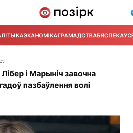
АЛІТЫКА
ЭКАНОМІКА
ГРАМАДСТВА
БЯСПЕКА
УС
:25
Лібер і Марыніч завочна
гадоў пазбаўлення волі