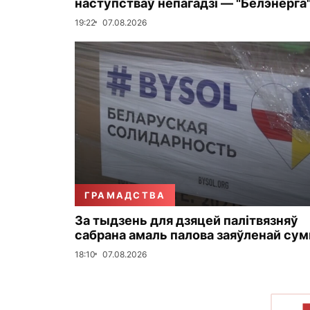
наступстваў непагадзі — "Белэнерга
19:22
07.08.2026
ГРАМАДСТВА
За тыдзень для дзяцей палітвязняў
сабрана амаль палова заяўленай су
18:10
07.08.2026