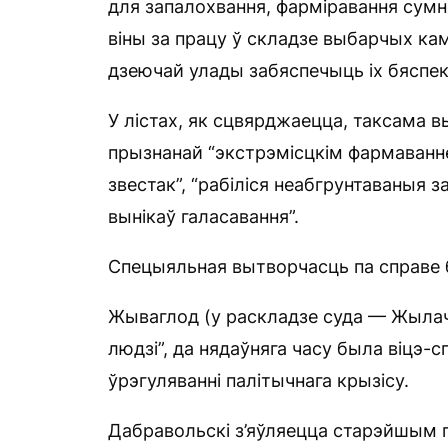
для запалохвання, фарміравання сумне
віны за працу ў складзе выбарчых кам
дзеючай улады забяспечыць іх бяспек
У лістах, як сцвярджаецца, таксама 
прызнанай “экстрэмісцкім фармаванне
звестак”, “рабіліся неабгрунтаваныя з
вынікаў галасавання”.
Спецыяльная вытворчасць па справе 
Жываглод (у раскладзе суда — Жылач
людзі”, да нядаўняга часу была віцэ
ўрэгуляванні палітычнага крызісу.
Дабравольскі з’яўляецца старэйшым