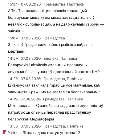
15:34
07.08.2026
Грамадства, Палітыка
АПК: Пры захаванні цяперашніх тэндэнцый
беларуская мова хутка можа застацца толькі ў
невялікіх супольнасцях, а на дзяржаўным узроўні —
знікнуць
15:07
07.08.2026
Грамадства
Зніклы ў Гродзенскім раёне грыбнік знойдзены
мёртвым
14:57
07.08.2026
Бяспека, Палітыка
Беларускія і кітайскія дэсантнікі правядуць
двухтыднёвыя вучэнні ў цэнтральнай частцы КНР
14:27
07.08.2026
Грамадства, Палітыка
Ціханоўская заклікала "зрабіць усё магчымае, каб
злачынствы рэжыму не засталіся беспакаранымі"
14:19
07.08.2026
Грамадства, Палітыка
Міжнародная і Еўрапейская федэрацыі журналістаў
патрабуюць спыніць пераслед прадстаўнікоў
беларускай медыясферы
13:58
07.08.2026
Грамадства, Палітыка
У ліпені Літва надала статус уцекача 12