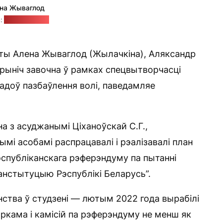
на Жываглод
:
"Еўрарадыё"
сты Алена Жываглод (Жылачкіна), Аляксандр
арыніч завочна ў рамках спецвытворчасці
гадоў пазбаўлення волі, паведамляе
на з асуджанымі Ціханоўскай С.Г.,
ымі асобамі распрацавалі і рэалізавалі план
спубліканскага рэферэндуму па пытанні
Канстытуцыю Рэспублікі Беларусь”.
нства ў студзені — лютым 2022 года вырабілі
аркама і камісій па рэферэндуму не менш як