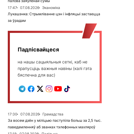
палова заяўленай сумы
17:47
07.08.2026
Эканоміка
Лукашэнка: Стрымліванне цэн і інфляцыі застаецца
за ўрадам
Падпісвайцеся
на нашы сацыяльныя сеткі, каб не
прапусціць важныя навіны (калі гэта
бяспечна для вас)
17:30
07.08.2026
Грамадства
За восем дзён у міліцыю паступіла больш за 2,5 тыс.
паведамленняў аб званках тэлефонных махляроў
17:15
07.08.2026
Палітыка