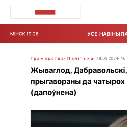
ПОЗІРК+
УСЕ НАВІНЫ
П
МІНСК 19:26
Грамадства
Палітыка
18.03.2024
16
Жываглод, Дабравольскі, 
прыгавораны да чатырох 
(дапоўнена)