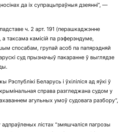
дносінах да іх супрацьпраўныя дзеянні”, —
падставе ч. 2 арт. 191 (перашкаджэнне
 а таксама камісій па рэферэндуме,
шым спосабам, групай асоб па папярэдняй
арускі суд прызначыў пакаранне ў выглядзе
ды.
ы Рэспублікі Беларусь і ўхіліліся ад яўкі ў
, крымінальная справа разгледжана судом у
ахаваннем агульных умоў судовага разбору”,
ў адпраўленых лістах “змяшчаліся пагрозы