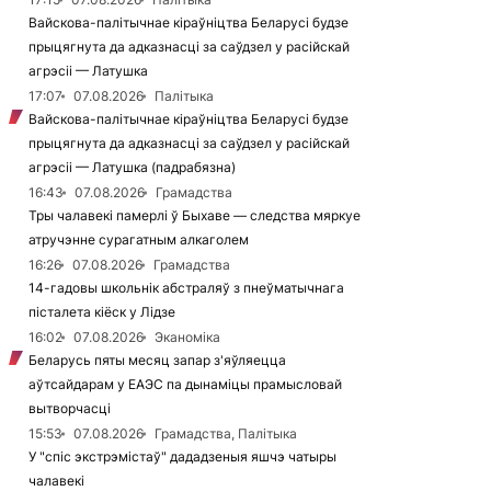
Вайскова-палітычнае кіраўніцтва Беларусі будзе
прыцягнута да адказнасці за саўдзел у расійскай
агрэсіі — Латушка
17:07
07.08.2026
Палітыка
Вайскова-палітычнае кіраўніцтва Беларусі будзе
прыцягнута да адказнасці за саўдзел у расійскай
агрэсіі — Латушка (падрабязна)
16:43
07.08.2026
Грамадства
Тры чалавекі памерлі ў Быхаве — следства мяркуе
атручэнне сурагатным алкаголем
16:26
07.08.2026
Грамадства
14-гадовы школьнік абстраляў з пнеўматычнага
пісталета кіёск у Лідзе
16:02
07.08.2026
Эканоміка
Беларусь пяты месяц запар з'яўляецца
аўтсайдарам у ЕАЭС па дынаміцы прамысловай
вытворчасці
15:53
07.08.2026
Грамадства, Палітыка
У "спіс экстрэмістаў" дададзеныя яшчэ чатыры
чалавекі