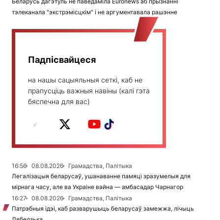
Беларусь дагэтуль не паведаміла Euronews аб прызнанні
тэлеканала "экстрэмісцкім" і не аргументавала рашэнне
Падпісвайцеся
на нашы сацыяльныя сеткі, каб не
прапусціць важныя навіны (калі гэта
бяспечна для вас)
16:56
08.08.2026
Грамадства, Палітыка
Легалізацыя беларусаў, ушанаванне памяці зразумелыя для
мірнага часу, але ва Украіне вайна — амбасадар Чарнагор
16:27
08.08.2026
Грамадства, Палітыка
Патрэбныя ідэі, каб разварушыць беларусаў замежжа, лічыць
Лябедзька