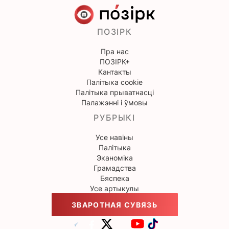
ПОЗІРК
Пра нас
ПОЗІРК+
Кантакты
Палітыка cookie
Палітыка прыватнасці
Палажэнні і ўмовы
РУБРЫКІ
Усе навіны
Палітыка
Эканоміка
Грамадства
Бяспека
Усе артыкулы
ЗВАРОТНАЯ СУВЯЗЬ