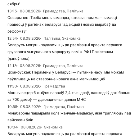
сябры"
13:15
08.08.2026
Грамадства, Палітыка
Севярынец: Трэба мець каманды, гатовыя пры магчымасці
правесці ў рэгіёнах Беларусі "ад акцый і новых вырабаў да
рэформаў"
12:54
08.08.2026
Палітыка, Эканоміка
Беларусь могуць падключыць да рэалізацыі праекта першага
грузавога чыгуначнага маршруту паміж РФ і Пакістанам
(дапоўнена)
12:13
08.08.2026
Грамадства, Палітыка
Ціханоўская: Перамены ў Беларусі — пытанне часу, мы можам
паўплываць на стварэнне новага акна магчымасцяў
11:30
08.08.2026
Грамадства
Моцны вецер 6 жніўня паваліў 2,4 тыс. дрэў, пашкодзіў дахі больш
за 700 дамоў — удакладненыя даныя МНС
10:58
08.08.2026
Грамадства, Палітыка
Мінабароны пашырыла кола жанчын-медыкаў, якія трапляюць пад
вайсковы ўлік
10:04
08.08.2026
Эканоміка
Беларусь могуць падключыць да рэалізацыі праекта першага