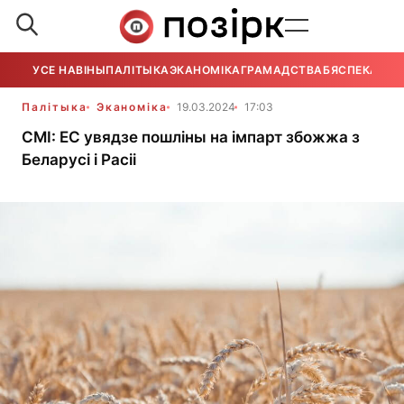
УСЕ НАВІНЫ
ПАЛІТЫКА
ЭКАНОМІКА
ГРАМАДСТВА
БЯСПЕКА
УСЕ
Палітыка
Эканоміка
19.03.2024
17:03
СМІ: ЕС увядзе пошліны на імпарт збожжа з
Беларусі і Расіі