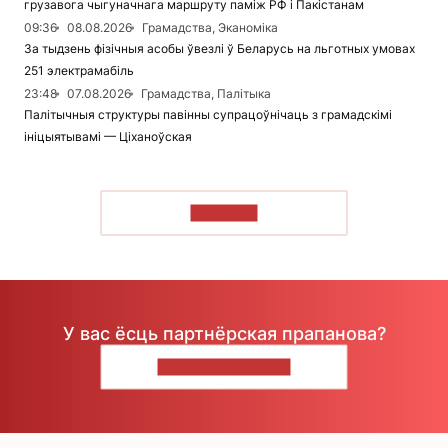
грузавога чыгуначнага маршруту паміж РФ і Пакістанам
09:36
08.08.2026
Грамадства, Эканоміка
За тыдзень фізічныя асобы ўвезлі ў Беларусь на льготных умовах
251 электрамабіль
23:48
07.08.2026
Грамадства, Палітыка
Палітычныя структуры павінны супрацоўнічаць з грамадскімі
ініцыятывамі — Ціханоўская
ЧЫТАЦЬ
У вас ёсць партнёрская прапанова?
НАПІШЫЦЕ НАМ