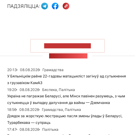
ПАДЗЯЛІЦЦА:
ПАКАЗАЦЬ БОЛЬШ
СТУЖКА НАВІН
20:13
08.08.2026
Грамадства
У Бялыніцкім раёне 22-гадовы матацыкліст загінуў ад сутыкнення
з грузавіком КамАЗ
19:20
08.08.2026
Бяспека, Палітыка
Украіна не пагражае Беларусі, але Мінск павінен разумець, з чым
сутыкнецца ў выпадку далучэння да вайны — Дземчанка
18:56
08.08.2026
Грамадства, Палітыка
Дзядок за жорсткую люстрацыю пасля змены ўлады ў Беларусі,
Турарбекава — супраць
17:47
08.08.2026
Палітыка