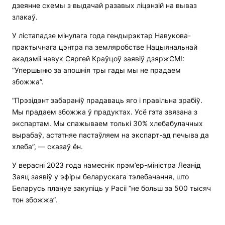
дзеянне схемы з выдачай разавых ліцэнзій на вываз
злакаў.
У лістападзе мінулага года гендырэктар Навукова-
практычнага цэнтра па земляробстве Нацыянальнай
акадэміі навук Сяргей Краўцоў заявіў дзяржСМІ:
“Упершыню за апошнія тры гады мы не прадаем
збожжа”.
“Прэзідэнт забараніў прадаваць яго і правільна зрабіў.
Мы прадаем збожжа ў прадуктах. Усё гэта звязана з
экспартам. Мы спажываем толькі 30% хлебабулачных
вырабаў, астатняе пастаўляем на экспарт-ад печыва да
хлеба”, — сказаў ён.
У верасні 2023 года намеснік прэм’ер-міністра Леанід
Заяц заявіў у эфіры беларускага тэлебачання, што
Беларусь плануе закупіць у Расіі “не больш за 500 тысяч
тон збожжа”.