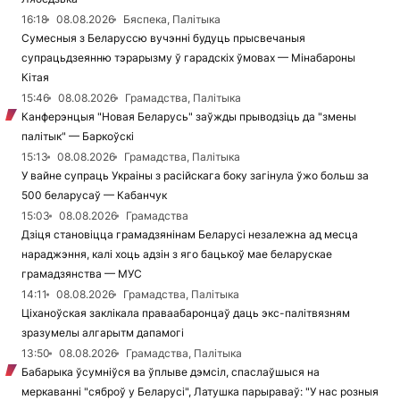
16:18
08.08.2026
Бяспека, Палітыка
Сумесныя з Беларуссю вучэнні будуць прысвечаныя
супрацьдзеянню тэрарызму ў гарадскіх ўмовах — Мінабароны
Кітая
15:46
08.08.2026
Грамадства, Палітыка
Канферэнцыя "Новая Беларусь" заўжды прыводзіць да "змены
палітык" — Баркоўскі
15:13
08.08.2026
Грамадства, Палітыка
У вайне супраць Украіны з расійскага боку загінула ўжо больш за
500 беларусаў — Кабанчук
15:03
08.08.2026
Грамадства
Дзіця становіцца грамадзянінам Беларусі незалежна ад месца
нараджэння, калі хоць адзін з яго бацькоў мае беларускае
грамадзянства — МУС
14:11
08.08.2026
Грамадства, Палітыка
Ціханоўская заклікала праваабаронцаў даць экс-палітвязням
зразумелы алгарытм дапамогі
13:50
08.08.2026
Грамадства, Палітыка
Бабарыка ўсумніўся ва ўплыве дэмсіл, спаслаўшыся на
меркаванні "сяброў у Беларусі", Латушка парыраваў: "У нас розныя