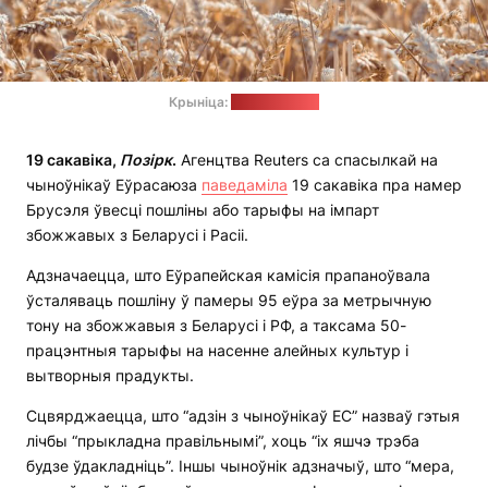
Крыніца:
unsplash.com
19 сакавіка,
Позірк
.
Агенцтва Reuters са спасылкай на
чыноўнікаў Еўрасаюза
паведаміла
19 сакавіка пра намер
Брусэля ўвесці пошліны або тарыфы на імпарт
збожжавых з Беларусі і Расіі.
Адзначаецца, што Еўрапейская камісія прапаноўвала
ўсталяваць пошліну ў памеры 95 еўра за метрычную
тону на збожжавыя з Беларусі і РФ, а таксама 50-
працэнтныя тарыфы на насенне алейных культур і
вытворныя прадукты.
Сцвярджаецца, што “адзін з чыноўнікаў ЕС” назваў гэтыя
лічбы “прыкладна правільнымі”, хоць “іх яшчэ трэба
будзе ўдакладніць”. Іншы чыноўнік адзначыў, што “мера,