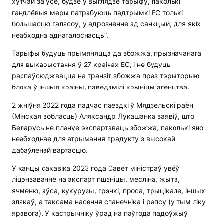
хутчэй за ўсё, будзе ў выглядзе тарыфу, паколькі
гандлёвыя меры патрабуюць падтрымкі ЕС толькі
большасцю галасоў, у адрозненне ад санкцый, для якіх
неабходна аднагалоснасць”.
Тарыфы будуць прымяняцца да збожжа, прызначанага
для выкарыстання ў 27 краінах ЕС, і не будуць
распаўсюджвацца на транзіт збожжа праз тэрыторыю
блока ў іншыя краіны, паведамілі крыніцы агенцтва.
2 жніўня 2022 года падчас паездкі ў Мядзельскі раён
(Мінская вобласць) Аляксандр Лукашэнка заявіў, што
Беларусь не плануе экспартаваць збожжа, паколькі яно
неабходнае для атрымання прадукту з высокай
дабаўленай вартасцю.
У канцы сакавіка 2023 года Савет міністраў увёў
ліцэнзаванне на экспарт пшаніцы, месліна, жыта,
ячменю, аўса, кукурузы, грэчкі, проса, трыцікале, іншых
злакаў, а таксама насення сланечніка і рапсу (у тым ліку
яравога). У кастрычніку ўрад на паўгода падоўжыў