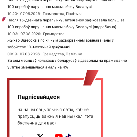
100 спробаў парушэння мяжы з боку Беларусі
10:20
07.08.2026
Грамадства, Палітыка
Пасля 15-дзённага перапынку Латвія зноў зафіксавала больш за
100 спробаў парушэння мяжы з боку Беларусі (падрабязна)
10:03
07.08.2026
Грамадства
Жыхар Віцебска з псіхічным захворваннем абвінавачаны ў
забойстве 10-месячнай дзяўчынкі
09:19
07.08.2026
Грамадства, Палітыка
За сем месяцаў колькасць беларусаў з дазволам на пражыванне
ў Літве зменшылася амаль на 4%
Падпісвайцеся
на нашы сацыяльныя сеткі, каб не
прапусціць важныя навіны (калі гэта
бяспечна для вас)