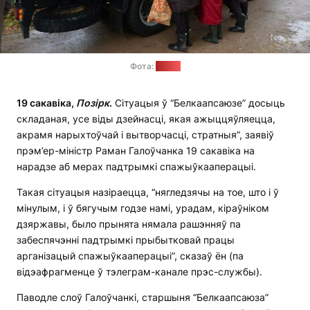
Фота:
s13.ru
19 сакавіка,
Позірк
.
Сітуацыя ў “Белкаапсаюзе” досыць
складаная, усе віды дзейнасці, якая ажыццяўляецца,
акрамя нарыхтоўчай і вытворчасці, стратныя”, заявіў
прэм’ер-міністр Раман Галоўчанка 19 сакавіка на
нарадзе аб мерах падтрымкі спажыўкааперацыі.
Такая сітуацыя назіраецца, “нягледзячы на тое, што і ў
мінулым, і ў бягучым годзе намі, урадам, кіраўніком
дзяржавы, было прынята нямала рашэнняў па
забеспячэнні падтрымкі прыбытковай працы
арганізацый спажыўкааперацыі”, сказаў ён (па
відэафрагменце ў тэлеграм-канале прэс-службы).
Паводле слоў Галоўчанкі, старшыня “Белкаапсаюза”