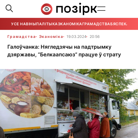
УСЕ НАВІНЫ
ПАЛІТЫКА
ЭКАНОМІКА
ГРАМАДСТВА
БЯСПЕКА
УСЕ
Грамадства
Эканоміка
19.03.2024
20:56
Галоўчанка: Нягледзячы на падтрымку
дзяржавы, “Белкаапсаюз” працуе ў страту