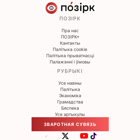
ПОЗІРК
Пра нас
ПОЗІРК+
Кантакты
Палітыка cookie
Палітыка прыватнасці
Палажэнні і ўмовы
РУБРЫКІ
Усе навіны
Палітыка
Эканоміка
Грамадства
Бяспека
Усе артыкулы
ЗВАРОТНАЯ СУВЯЗЬ