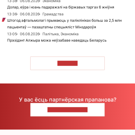
13:38
06.08.2026
Эканоміка
Долар, еўра і юань падаражэлі на біржавых таргах 6 жніўня
13:36
06.08.2026
Грамадства
Штогод афтальмолагі прымаюць у паліклініках больш за 2,5 млн
пацыентаў — пазаштатны спецыяліст Мінздароўя
13:05
06.08.2026
Палітыка, Эканоміка
Прэзідэнт Алжыра можа неўзабаве наведаць Беларусь
ЧЫТАЦЬ
У вас ёсць партнёрская прапанова?
НАПІШЫЦЕ НАМ