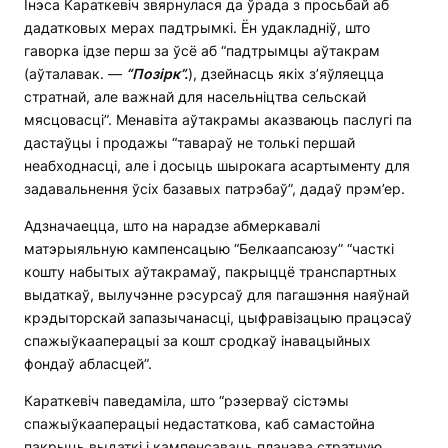
Інэса Караткевіч звярнулася да ўрада з просьбай аб
дадатковых мерах падтрымкі. Ён удакладніў, што
гаворка ідзе перш за ўсё аб “падтрымцы аўтакрам
(аўталавак. —
“П
о
зірк”.
), дзейнасць якіх з’яўляецца
стратнай, але важнай для насельніцтва сельскай
мясцовасці”. Менавіта аўтакрамы аказваюць паслугі па
дастаўцы і продажы “тавараў не толькі першай
неабходнасці, але і досыць шырокага асартыменту для
задавальнення ўсіх базавых патрэбаў”, дадаў прэм’ер.
Адзначаецца, што на нарадзе абмеркавалі
матэрыяльную кампенсацыю “Белкаапсаюзу” “часткі
кошту набытых аўтакрамаў, пакрыццё транспартных
выдаткаў, вылучэнне рэсурсаў для пагашэння наяўнай
крэдыторскай запазычанасці, цыфравізацыю працэсаў
спажыўкааперацыі за кошт сродкаў інавацыйных
фондаў абласцей”.
Караткевіч паведаміла, што “рэзерваў сістэмы
спажыўкааперацыі недастаткова, каб самастойна
пакрыць выдаткі і кампенсаваць планава стратную