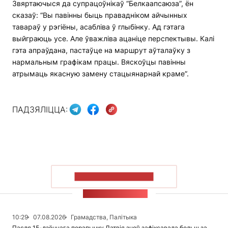
Звяртаючыся да супрацоўнікаў “Белкаапсаюза”, ён
сказаў: “Вы павінны быць правадніком айчынных
тавараў у рэгіёны, асабліва ў глыбінку. Ад гэтага
выйграюць усе. Але ўважліва ацаніце перспектывы. Калі
гэта апраўдана, пастаўце на маршрут аўталаўку з
нармальным графікам працы. Вяскоўцы павінны
атрымаць якасную замену стацыянарнай краме”.
ПАДЗЯЛІЦЦА:
ПАКАЗАЦЬ БОЛЬШ
СТУЖКА НАВІН
10:29
07.08.2026
Грамадства, Палітыка
Пасля 15-дзённага перапынку Латвія зноў зафіксавала больш за