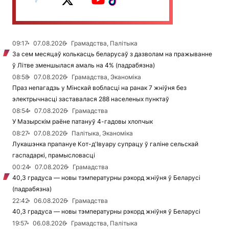
09:17
07.08.2026
Грамадства, Палітыка
За сем месяцаў колькасць беларусаў з дазволам на пражыванне
ў Літве зменшылася амаль на 4% (падрабязна)
08:58
07.08.2026
Грамадства, Эканоміка
Праз непагадзь у Мінскай вобласці на ранак 7 жніўня без
электрычнасці заставалася 288 населеных пунктаў
08:54
07.08.2026
Грамадства
У Мазырскім раёне патануў 4-гадовы хлопчык
08:27
07.08.2026
Палітыка, Эканоміка
Лукашэнка прапануе Кот-д'Івуару супрацу ў галіне сельскай
гаспадаркі, прамысловасці
00:24
07.08.2026
Грамадства
40,3 градуса — новы тэмпературны рэкорд жніўня ў Беларусі
(падрабязна)
22:42
06.08.2026
Грамадства
40,3 градуса — новы тэмпературны рэкорд жніўня ў Беларусі
19:57
06.08.2026
Грамадства, Палітыка