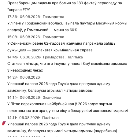
Правабаронцам вядома пра больш за 180 фактаў пераследу па
"справе ЕГУ"
17:36
06.08.2026
Грамадства
У ліпені ў Гродзенскай вобласці выпала паўтары месячныя нормы
ападкаў, у Гомельскай — менш за 60%
15:08
06.08.2026
Грамадства
У Сенненскім раёне 62-гадовая жанчына пагражала забіць
сужыцеля — распачатая крымінальная справа
14:49
06.08.2026
Грамадства, Палітыка
Статкевіч лічыць, что яго інсульт у няволі быў выкліканы адмоваю
ў неабходных леках
14:27
06.08.2026
У першай палове 2026 года Грузія дала прытулак аднаму
замежніку, беларусы атрымалі чатыры адмовы
14:14
06.08.2026
Эканоміка
У Літве перахопленая найбуйнейшая ў 2026 годзе партыя
нелегальных цыгарэт, у тым ліку з беларускімі акцызнымі маркамі
14:11
06.08.2026
Палітыка
У першай палове 2026 года Грузія дала прытулак аднаму
замежніку, беларусы атрымалі чатыры адмовы (падрабязна)