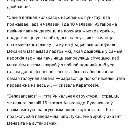
дзейнасць”.
“Сёння вялікая колькасць населеных пунктаў, дзе
пражывае і адзін чалавек, і да 10 чалавек. Аўтакрама
павінна павінен даехаць да кожнага жыхара краіны,
прадаставіць усе неабходныя паслугі, якія тычацца
спажывецкага рынку. Таму ва ўрадзе выпрацоўвалі
механізм магчымай падтрымкі, якая дазволіць у самыя
кароткія тэрміны пачынаць выпраўляць сітуацыю, каб
механізм сістэмы зарабіў з поўнай аддачай, каб усе
галіны давалі фінансавы вынік. І была забяспечаная
самая галоўная задача — задаволіць попыт насельніцтва
пераважна на вёсцы”, — сказала Караткевіч.
“Белкаапсаюз” — гэта ўнікальная структура, і страціць
яе нельга, заявіў 16 лютага Аляксандр Лукашэнка ў
сваім выступе на агульным сходзе арганізацыі. Яго
прэс-служба паведаміла, што Лукашэнка зрабіў акцэнт
менавіта на аўтакрамах.