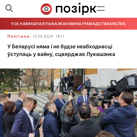
УСЕ НАВІНЫ
ПАЛІТЫКА
ЭКАНОМІКА
ГРАМАДСТВА
БЯСПЕКА
УСЕ
Палітыка
12.04.2024
18:11
У Беларусі няма і не будзе неабходнасці
ўступаць у вайну, сцвярджае Лукашэнка