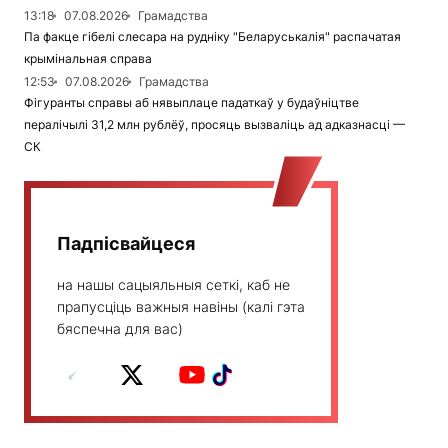
13:18
07.08.2026
Грамадства
Па факце гібелі слесара на рудніку "Беларуськалія" распачатая
крымінальная справа
12:53
07.08.2026
Грамадства
Фігуранты справы аб нявыплаце падаткаў у будаўніцтве
пералічылі 31,2 млн рублёў, просяць вызваліць ад адказнасці —
СК
Падпісвайцеся
на нашы сацыяльныя сеткі, каб не
прапусціць важныя навіны (калі гэта
бяспечна для вас)