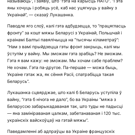
называюць”, і заявіў, што “гэта на карысць НАТО”. “Гэта
яны хочуць і робяць усё, каб нас уцягнуць у вайну з
Украінай”, — сказаў Лукашэнка.
Паводле яго слоў, калі гэта адбудзецца, то “працягласць
фронту” за кошт мяжы Беларусі з Украінай, Польшчай і
краінамі Балтыі павялічыцца на “тысячы кіламетраў”:
“Нам з вамі прыйдзецца гэты фронт закрыць, калі мы
ўступім у вайну. Мы зможам гэта зрабіць? Не зможам.
Гэта я вам кажу: не зможам. Мы хочам сабе праблем?
Не хочам. Гэта па-другое. Па-першае — можа быць,
Украіне гэтак жа, як сёння Расіі, спатрэбіцца такая
Беларусь”.
Лукашэнка сцвярджае, што калі б Беларусь уступіла ў
вайну, “гэта б нічога не дало”, бо ва Украіны “мяжа з
Беларуссю забарыкадаваная так, што туды не падысці
— яна замініраваная цалкам, забетанаваная і 120 тыс.
украінскіх вайскоўцаў на гэтай мяжы”.
Паведамленні аб адпраўцы ва Украіне французскіх