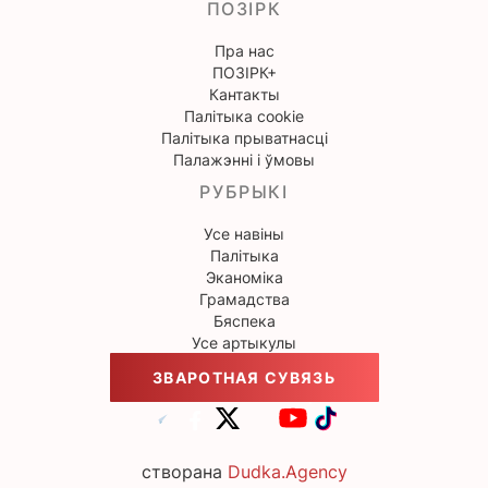
ПОЗІРК
Пра нас
ПОЗІРК+
Кантакты
Палітыка cookie
Палітыка прыватнасці
Палажэнні і ўмовы
РУБРЫКІ
Усе навіны
Палітыка
Эканоміка
Грамадства
Бяспека
Усе артыкулы
ЗВАРОТНАЯ СУВЯЗЬ
створана
Dudka.Agency