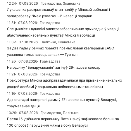
12:24
07.08.2026
Грамадства, Эканоміка
Лукашэнка раскрытыкаваў стан палёў у Мінскай вобласці і
запатрабаваў "імем рэвалюцыі" навесці парадак
11:51
07.08.2026
Грамадства
Спецыялісты аднавілі электразабеспячэнне прыкладна ў чвэрці
абясточаных населеных пунктаў Мінскай вобласці
11:32
07.08.2026
Палітыка, Эканоміка
За два гады ў рамках праекта прамысловай кааперацыі ЕАЭС
ухвалена толькі шэсць заявак — Турчын
11:26
07.08.2026
Грамадства
На рудніку "Беларуськалія" загінуў 29-гадовы слесар
11:21
07.08.2026
Грамадства
Пракуратура Мінска адсправаздачылася пра прызнанне некалькіх
дзяцей асобамі ў сацыяльна небяспечным становішчы
11:16
07.08.2026
Грамадства
Ад непагадзі пацярпелі дамы ў 57 населеных пунктаў Беларусі,
траўмаванае дзіця
10:29
07.08.2026
Грамадства, Палітыка
Пасля 15-дзённага перапынку Латвія зноў зафіксавала больш за
100 спробаў парушэння мяжы з боку Беларусі