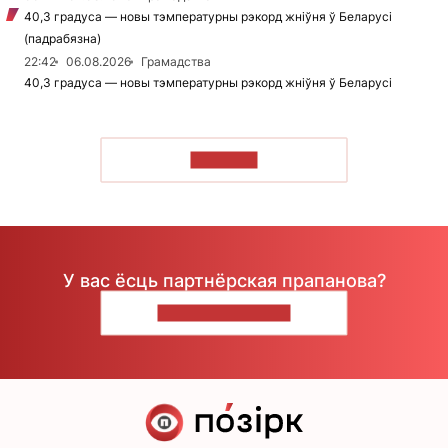
40,3 градуса — новы тэмпературны рэкорд жніўня ў Беларусі
(падрабязна)
22:42
06.08.2026
Грамадства
40,3 градуса — новы тэмпературны рэкорд жніўня ў Беларусі
ЧЫТАЦЬ
У вас ёсць партнёрская прапанова?
НАПІШЫЦЕ НАМ