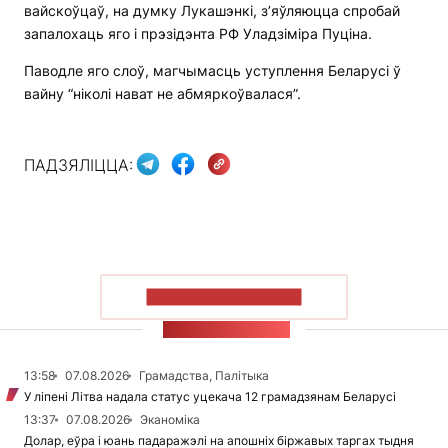
вайскоўцаў, на думку Лукашэнкі, з’яўляюцца спробай
запалохаць яго і прэзідэнта РФ Уладзіміра Пуціна.
Паводле яго слоў, магчымасць уступлення Беларусі ў
вайну “ніколі нават не абмяркоўвалася”.
ПАДЗЯЛІЦЦА:
ПАКАЗАЦЬ БОЛЬШ
СТУЖКА НАВІН
13:58
07.08.2026
Грамадства, Палітыка
У ліпені Літва надала статус уцекача 12 грамадзянам Беларусі
13:37
07.08.2026
Эканоміка
Долар, еўра і юань падаражэлі на апошніх біржавых таргах тыдня