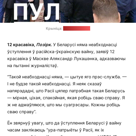
Крыніца:
"Пул Першага"
12 красавіка,
Позірк
.
У Беларусі няма неабходнасці
ўступлення ў расійска-ўкраінскую вайну, заявіў 12
красавіка ў Маскве Аляксандр Лукашэнка, адказваючы
на пытанні журналістаў.
“Такой неабходнасці няма, — цытуе яго прэс-служба. —
І не будзе такой неабходнасці. Я неяк сказаў
напярэдадні, што Расіі цяпер патрэбная такая Беларусь
— мірная, ціхая, спакойная, якая робіць сваю справу. Я
ж не адмаўляюся, што мы суагрэсары. Кожны робіць
сваю справу”.
Ён звярнуў увагу, што да ўступлення Беларусі ў вайну
часам заклікаюць “ура-патрыёты ў Расіі, як іх