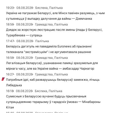
19:20
08.08.2026
Бяспека, Палітыка
Украіна не пагражае Беларусі, але Мінск павінен разумець, з чым
сутыкнецца ў выпадку далучэння да вайны — Дземчанка
18:56
08.08.2026
Грамадства, Палітыка
Дзядок за жорсткую люстрацыю пасля змены ўлады ў Беларусі,
Турарбекава — супраць
17:47
08.08.2026
Палітыка
Беларусь дагэтуль не паведаміла Euronews аб прызнанні
тэлеканала "экстрэмісцкім" і не аргументавала рашэнне
16:56
08.08.2026
Грамадства, Палітыка
Легалізацыя беларусаў, ушанаванне памяці зразумелыя для
мірнага часу, але ва Украіне вайна — амбасадар Чарнагор
16:27
08.08.2026
Грамадства, Палітыка
Патрэбныя ідэі, каб разварушыць беларусаў замежжа, лічыць
Лябедзька
16:18
08.08.2026
Бяспека, Палітыка
Сумесныя з Беларуссю вучэнні будуць прысвечаныя
супрацьдзеянню тэрарызму ў гарадскіх ўмовах — Мінабароны
Кітая