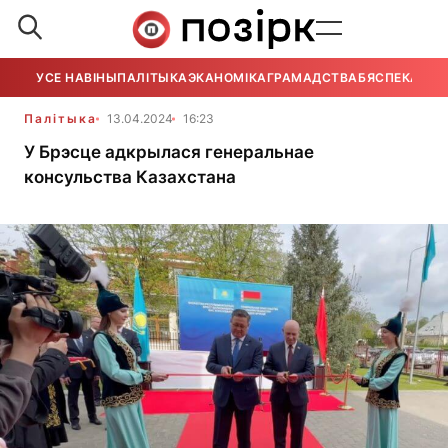
УСЕ НАВІНЫ
ПАЛІТЫКА
ЭКАНОМІКА
ГРАМАДСТВА
БЯСПЕКА
УСЕ
Палітыка
13.04.2024
16:23
У Брэсце адкрылася генеральнае
консульства Казахстана