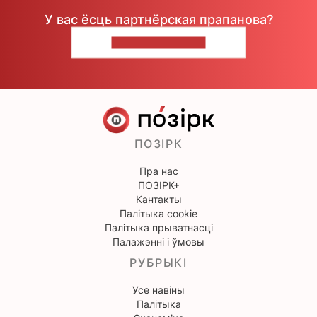
У вас ёсць партнёрская прапанова?
НАПІШЫЦЕ НАМ
ПОЗІРК
Пра нас
ПОЗІРК+
Кантакты
Палітыка cookie
Палітыка прыватнасці
Палажэнні і ўмовы
РУБРЫКІ
Усе навіны
Палітыка