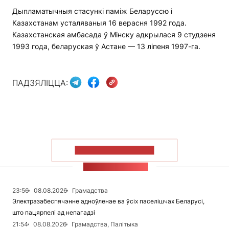
Дыпламатычныя стасункі паміж Беларуссю і
Казахстанам усталяваныя 16 верасня 1992 года.
Казахстанская амбасада ў Мінску адкрылася 9 студзеня
1993 года, беларуская ў Астане — 13 ліпеня 1997-га.
ПАДЗЯЛІЦЦА:
ПАКАЗАЦЬ БОЛЬШ
СТУЖКА НАВІН
23:56
08.08.2026
Грамадства
Электразабеспячэнне адноўленае ва ўсіх паселішчах Беларусі,
што пацярпелі ад непагадзі
21:54
08.08.2026
Грамадства, Палітыка