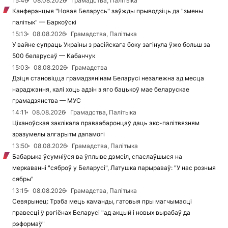
15:46
08.08.2026
Грамадства, Палітыка
Канферэнцыя "Новая Беларусь" заўжды прыводзіць да "змены
палітык" — Баркоўскі
15:13
08.08.2026
Грамадства, Палітыка
У вайне супраць Украіны з расійскага боку загінула ўжо больш за
500 беларусаў — Кабанчук
15:03
08.08.2026
Грамадства
Дзіця становіцца грамадзянінам Беларусі незалежна ад месца
нараджэння, калі хоць адзін з яго бацькоў мае беларускае
грамадзянства — МУС
14:11
08.08.2026
Грамадства, Палітыка
Ціханоўская заклікала праваабаронцаў даць экс-палітвязням
зразумелы алгарытм дапамогі
13:50
08.08.2026
Грамадства, Палітыка
Бабарыка ўсумніўся ва ўплыве дэмсіл, спаслаўшыся на
меркаванні "сяброў у Беларусі", Латушка парыраваў: "У нас розныя
сябры"
13:15
08.08.2026
Грамадства, Палітыка
Севярынец: Трэба мець каманды, гатовыя пры магчымасці
правесці ў рэгіёнах Беларусі "ад акцый і новых вырабаў да
рэформаў"