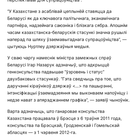
“У Казахстане з асаблівай цеплынёй ставяцца да
Беларусі як да ключавога палітычнага, эканамічнага
партнёра, надзейнага саюзніка і блізкага сябра. Апошнім
часам казахстанска-беларускія стасункі значна рушылі
наперад па шляху ўзаемавыгаднага супрацоўніцтва”, —
цытуюць Нуртлеу дзяржаўныя медыя.
У сваю чаргу намеснік міністра замежных спраў
Беларусі Ігар Назарук адзначыў, што адкрыццё
генконсульства падвышае “ўзровень і статус”
двухбаковых стасункаў. “Гэта сведчыць пра тое, што
даручэнні кіраўнікоў дзяржаў <…> па пашырэнні,
інтэнсіфікацыі ўзаемадзеяння мы выконваем напоўніцу і
недзе нават з апярэджаннем графіка”, — заявіў чыноўнік.
Варта адзначыць, што ганаровае консульства
Казахстана працавала ў Брэсце з 6 траўня 2011 года,
консульства па Брэсцкай, Гродзенскай і Гомельскай
абласцях — з 1 чэрвеня 2012-га.