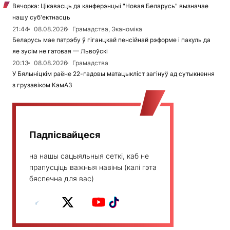
Вячорка: Цікавасць да канферэнцыі "Новая Беларусь" вызначае
нашу суб'ектнасць
21:44
08.08.2026
Грамадства, Эканоміка
Беларусь мае патрэбу ў гіганцкай пенсійнай рэформе і пакуль да
яе зусім не гатовая — Львоўскі
20:13
08.08.2026
Грамадства
У Бялыніцкім раёне 22-гадовы матацыкліст загінуў ад сутыкнення
з грузавіком КамАЗ
Падпісвайцеся
на нашы сацыяльныя сеткі, каб не
прапусціць важныя навіны (калі гэта
бяспечна для вас)