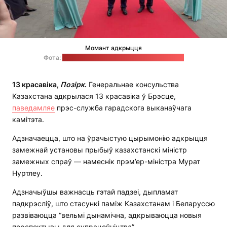
Момант адкрыцця
Фота:
прэс-служба Брэсцкага гарвыканкама
13 красавіка,
Позірк
.
Генеральнае консульства
Казахстана адкрылася 13 красавіка ў Брэсце,
паведамляе
прэс-служба гарадскога выканаўчага
камітэта.
Адзначаецца, што на ўрачыстую цырымонію адкрыцця
замежнай установы прыбыў казахстанскі міністр
замежных спраў — намеснік прэм’ер-міністра Мурат
Нуртлеу.
Адзначыўшы важнасць гэтай падзеі, дыпламат
падкрэсліў, што стасункі паміж Казахстанам і Беларуссю
развіваюцца “вельмі дынамічна, адкрываюцца новыя
перспектывы для супрацоўніцтва”.