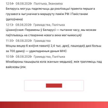
12:54
08.08.2026
Палітыка, Эканоміка
Беларусь могуць падключыць да рэалізацыі праекта першага
грузавога чыгуначнага маршруту паміж РФ і Пакістанам
(дапоўнена)
12:13
08.08.2026
Грамадства, Палітыка
Ціханоўская: Перамены ў Беларусі — пытанне часу, мы можам
паўплываць на стварэнне новага акна магчымасцяў
11:30
08.08.2026
Грамадства
Моцны вецер 6 жніўня паваліў 2,4 тыс. дрэў, пашкодзіў дахі больш
за 700 дамоў — удакладненыя даныя МНС
10:58
08.08.2026
Грамадства, Палітыка
Мінабароны пашырыла кола жанчын-медыкаў, якія трапляюць пад
вайсковы ўлік
ЧЫТАЦЬ