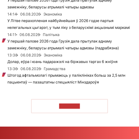
У першай палове 2026 года Грузія дала прытулак аднаму
замежніку, беларусы атрымалі чатыры адмовы
14:14
06.08.2026
Эканоміка
У Літве перахопленая найбуйнейшая ў 2026 годзе партыя
нелегальных цыгарэт, у тым ліку з беларускімі акцызнымі маркамі
14:11
06.08.2026
Палітыка
У першай палове 2026 года Грузія дала прытулак аднаму
замежніку, беларусы атрымалі чатыры адмовы (падрабязна)
13:38
06.08.2026
Эканоміка
Долар, еўра і юань падаражэлі на біржавых таргах 6 жніўня
13:36
06.08.2026
Грамадства
Штогод афтальмолагі прымаюць у паліклініках больш за 2,5 млн
пацыентаў — пазаштатны спецыяліст Мінздароўя
ЧЫТАЦЬ