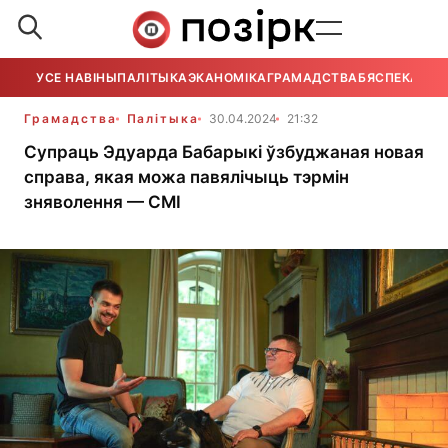
УСЕ НАВІНЫ
ПАЛІТЫКА
ЭКАНОМІКА
ГРАМАДСТВА
БЯСПЕКА
УСЕ
Грамадства
Палітыка
30.04.2024
21:32
Супраць Эдуарда Бабарыкі ўзбуджаная новая
справа, якая можа павялічыць тэрмін
зняволення — СМІ