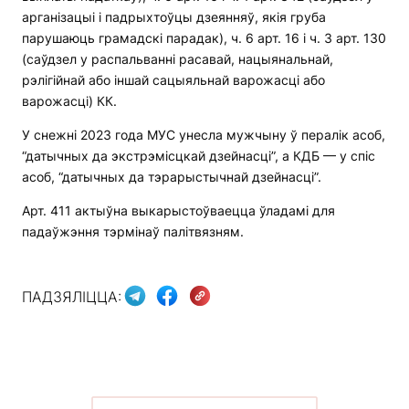
арганізацыі і падрыхтоўцы дзеянняў, якія груба
парушаюць грамадскі парадак), ч. 6 арт. 16 і ч. 3 арт. 130
(саўдзел у распальванні расавай, нацыянальнай,
рэлігійнай або іншай сацыяльнай варожасці або
варожасці) КК.
У снежні 2023 года МУС унесла мужчыну ў пералік асоб,
“датычных да экстрэмісцкай дзейнасці”, а КДБ — у спіс
асоб, “датычных да тэрарыстычнай дзейнасці”.
Арт. 411 актыўна выкарыстоўваецца ўладамі для
падаўжэння тэрмінаў палітвязням.
ПАДЗЯЛІЦЦА: