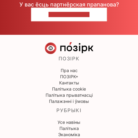
У вас ёсць партнёрская прапанова?
НАПІШЫЦЕ НАМ
ПОЗІРК
Пра нас
ПОЗІРК+
Кантакты
Палітыка cookie
Палітыка прыватнасці
Палажэнні і ўмовы
РУБРЫКІ
Усе навіны
Палітыка
Эканоміка