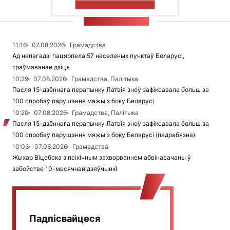
ПАКАЗАЦЬ БОЛЬШ
СТУЖКА НАВІН
11:16
07.08.2026
Грамадства
Ад непагадзі пацярпела 57 населеных пунктаў Беларусі,
траўмаванае дзіця
10:29
07.08.2026
Грамадства, Палітыка
Пасля 15-дзённага перапынку Латвія зноў зафіксавала больш за
100 спробаў парушэння мяжы з боку Беларусі
10:20
07.08.2026
Грамадства, Палітыка
Пасля 15-дзённага перапынку Латвія зноў зафіксавала больш за
100 спробаў парушэння мяжы з боку Беларусі (падрабязна)
10:03
07.08.2026
Грамадства
Жыхар Віцебска з псіхічным захворваннем абвінавачаны ў
забойстве 10-месячнай дзяўчынкі
Падпісвайцеся