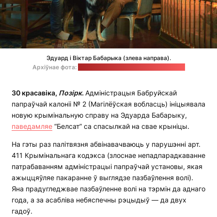
Эдуард і Віктар Бабарыка (злева направа).
Архіўнае фота:
сацсеткі каманды Віктара Бабарыкі
30 красавіка,
Позірк
.
Адміністрацыя Бабруйскай
папраўчай калоніі № 2 (Магілёўская вобласць) ініцыявала
новую крымінальную справу на Эдуарда Бабарыку,
паведамляе
“Белсат” са спасылкай на свае крыніцы.
На гэты раз палітвязня абвінавачваюць у парушэнні арт.
411 Крымінальнага кодэкса (злоснае непадпарадкаванне
патрабаванням адміністрацыі папраўчай установы, якая
ажыццяўляе пакаранне ў выглядзе пазбаўлення волі).
Яна прадугледжвае пазбаўленне волі на тэрмін да аднаго
года, а за асабліва небяспечны рэцыдыў — да двух
гадоў.