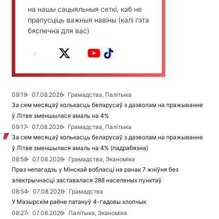
на нашы сацыяльныя сеткі, каб не
прапусціць важныя навіны (калі гэта
бяспечна для вас)
09:19
07.08.2026
Грамадства, Палітыка
За сем месяцаў колькасць беларусаў з дазволам на пражыванне
ў Літве зменшылася амаль на 4%
09:17
07.08.2026
Грамадства, Палітыка
За сем месяцаў колькасць беларусаў з дазволам на пражыванне
ў Літве зменшылася амаль на 4% (падрабязна)
08:58
07.08.2026
Грамадства, Эканоміка
Праз непагадзь у Мінскай вобласці на ранак 7 жніўня без
электрычнасці заставалася 288 населеных пунктаў
08:54
07.08.2026
Грамадства
У Мазырскім раёне патануў 4-гадовы хлопчык
08:27
07.08.2026
Палітыка, Эканоміка