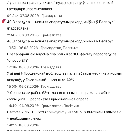
Лукашэнка прапануе Кот-д'Івуару супрацу ў галіне сельскай
гаспадаркі, прамысловасці
00:24
07.08.2026
Грамадства
40,3 градуса — новы тэмпературны рэкорд жніўня ў Беларусі
(падрабязна)
22:42
06.08.2026
Грамадства
40,3 градуса — новы тэмпературны рэкорд жніўня ў Беларусі
19:57
06.08.2026
Грамадства, Палітыка
Правабаронцам вядома пра больш за 180 фактаў пераследу па
"справе ЕГУ"
17:36
06.08.2026
Грамадства
У ліпені ў Гродзенскай вобласці выпала паўтары месячныя нормы
ападкаў, у Гомельскай — менш за 60%
15:08
06.08.2026
Грамадства
У Сенненскім раёне 62-гадовая жанчына пагражала забіць
сужыцеля — распачатая крымінальная справа
14:49
06.08.2026
Грамадства, Палітыка
Статкевіч лічыць, что яго інсульт у няволі быў выкліканы адмоваю
ў неабходных леках
14:27
06.08.2026