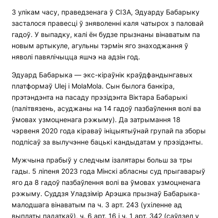
З улікам часу, праведзенага ў СІЗА, Эдуарду Бабарыку
засталося правесці ў зняволенні каля чатырох з паловай
гадоў. У выпадку, калі ён будзе прызнаны вінаватым па
новым артыкуле, агульны тэрмін яго знаходжання ў
няволі павялічыцца яшчэ на адзін год.
Эдуард Бабарыка — экс-кіраўнік краўдфандынгавых
платформаў Ulej і MolaMola. Сын былога банкіра,
прэтэндэнта на пасаду прэзідэнта Віктара Бабарыкі
(палітвязень, асуджаны на 14 гадоў пазбаўлення волі ва
ўмовах узмоцненага рэжыму). Да затрымання 18
чэрвеня 2020 года кіраваў ініцыятыўнай групай па зборы
подпісаў за вылучэнне бацькі кандыдатам у прэзідэнты.
Мужчына прабыў у следчым ізалятары больш за тры
гады. 5 ліпеня 2023 года Мінскі абласны суд прыгаварыў
яго да 8 гадоў пазбаўлення волі ва ўмовах узмоцненага
рэжыму. Суддзя Уладзімір Арэшка прызнаў Бабарыка-
малодшага вінаватым па ч. 3 арт. 243 (ухіленне ад
выплаты падаткаў), ч. 6 арт. 16 і ч. 1 арт. 342 (саўдзел у