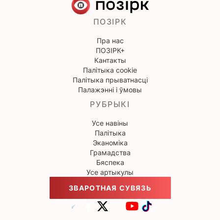
ПОЗІРК
Пра нас
ПОЗІРК+
Кантакты
Палітыка cookie
Палітыка прыватнасці
Палажэнні і ўмовы
РУБРЫКІ
Усе навіны
Палітыка
Эканоміка
Грамадства
Бяспека
Усе артыкулы
ЗВАРОТНАЯ СУВЯЗЬ