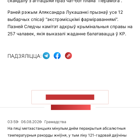
скандалу з агітацыяй праз чат-бот плана “Перамога”.
Раней рэжым Аляксандра Лукашэнкі прызнаў усе 12
выбарчых спісаў “экстрэмісцкімі фарміраваннямі”.
Пазней Следчы камітэт адкрыў крымінальныя справы на
257 чалавек, якія выказалі жаданне балатавацца ў КР.
ПАДЗЯЛІЦЦА:
ПАКАЗАЦЬ БОЛЬШ
СТУЖКА НАВІН
03:59
06.08.2026
Грамадства
На пяці метэастанцыях мінулым днём перакрытыя абсалютныя
тэмпературныя рэкорды жніўня, у тым ліку 121-гадовай даўніны