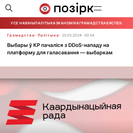
УСЕ НАВІНЫ
ПАЛІТЫКА
ЭКАНОМІКА
ГРАМАДСТВА
БЯСПЕКА
УСЕ
Грамадства
Палітыка
25.05.2024
00:54
Выбары ў КР пачаліся з DDoS-нападу на
платформу для галасавання — выбаркам