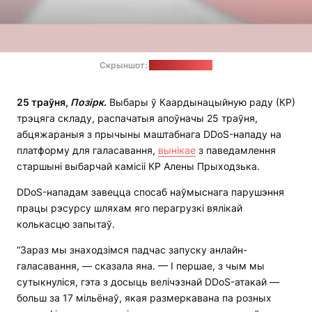
Скрыншот:
ютуб-канал КР
25 траўня,
Позірк
.
Выбары ў Каардынацыйную раду (КР)
трэцяга складу, распачатыя апоўначы 25 траўня,
абцяжараныя з прычыны маштабнага DDoS-нападу на
платформу для галасавання,
вынікае
з паведамлення
старшыні выбарчай камісіі КР Алены Прыходзька.
DDoS-нападам завецца спосаб наўмыснага парушэння
працы рэсурсу шляхам яго перагрузкі вялікай
колькасцю запытаў.
“Зараз мы знаходзімся падчас запуску анлайн-
галасавання, — сказала яна. — І першае, з чым мы
сутыкнуліся, гэта з досыць велічэзнай DDoS-атакай —
больш за 17 мільёнаў, якая размеркавана па розных