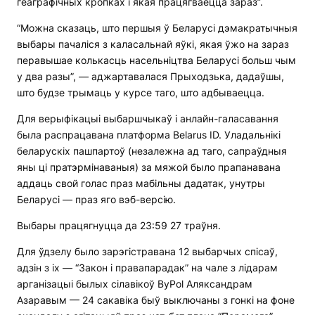
геаграфічных кропках і якая працягваецца зараз”.
“Можна сказаць, што першыя ў Беларусі дэмакратычныя
выбары пачаліся з каласальнай яўкі, якая ўжо на зараз
перавышае колькасць насельніцтва Беларусі больш чым
у два разы”, — аджартавалася Прыходзька, дадаўшы,
што будзе трымаць у курсе таго, што адбываецца.
Для верыфікацыі выбаршчыкаў і анлайн-галасавання
была распрацавана платформа Belarus ID. Уладальнікі
беларускіх пашпартоў (незалежна ад таго, сапраўдныя
яны ці пратэрмінаваныя) за мяжой было прапанавана
аддаць свой голас праз мабільны дадатак, унутры
Беларусі — праз яго вэб-версію.
Выбары працягнуцца да 23:59 27 траўня.
Для ўдзелу было зарэгістравана 12 выбарчых спісаў,
адзін з іх — “Закон і правапарадак” на чале з лідарам
арганізацыі былых сілавікоў ByPol Аляксандрам
Азаравым — 24 сакавіка быў выключаны з гонкі на фоне