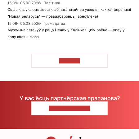
15:09
05.08.2026
Палітыка
Сілавікі шукаюць звесткі аб патэнцыйных удзельніках канферэнцыі
"Новая Беларусь" — праваабаронцы (абноўлена)
15:06
05.08.2026
Грамадства
Мужчына патануў у рацэ Ненач у Калінкавіцкім раёне — упаў у
ваду каля шлюза
ЧЫТАЦЬ
У вас ёсць партнёрская прапанова?
НАПІШЫЦЕ НАМ