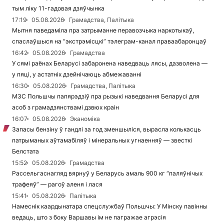
тым ліку 11-гадовая дзяўчынка
17:19
05.08.2026
Грамадства, Палітыка
Мытня паведаміла пра затрыманне перавозчыка наркотыкаў,
спаслаўшыся на “экстрэмісцкі” тэлеграм-канал праваабаронцаў
16:42
05.08.2026
Грамадства
У сямі раёнах Беларусі забаронена наведваць лясы, дазволена —
у пяці, у астатніх дзейнічаюць абмежаванні
16:30
05.08.2026
Грамадства, Палітыка
МЗС Польшчы папярэдзіў пра рызыкі наведвання Беларусі для
асоб з грамадзянствамі дзвюх краін
16:07
05.08.2026
Эканоміка
Запасы бензіну ў гандлі за год зменшыліся, вырасла колькасць
патрыманых аўтамабіляў і мінеральных угнаенняў — звесткі
Белстата
15:52
05.08.2026
Грамадства
Рассельгаснагляд вярнуў у Беларусь амаль 900 кг “паляўнічых
трафеяў” — рагоў аленя і лася
15:41
05.08.2026
Палітыка
Намеснік каардынатара спецслужбаў Польшчы: У Мінску павінны
ведаць, што з боку Варшавы ім не пагражае агрэсія