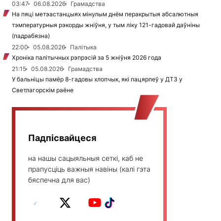
03:47
06.08.2026
Грамадства
На пяці метэастанцыях мінулым днём перакрытыя абсалютныя
тэмпературныя рэкорды жніўня, у тым ліку 121-гадовай даўніны
(падрабязна)
22:00
05.08.2026
Палітыка
Хроніка палітычных рэпрэсій за 5 жніўня 2026 года
21:15
05.08.2026
Грамадства
У бальніцы памёр 8-гадовы хлопчык, які пацярпеў у ДТЗ у
Светлагорскім раёне
Падпісвайцеся
на нашы сацыяльныя сеткі, каб не
прапусціць важныя навіны (калі гэта
бяспечна для вас)