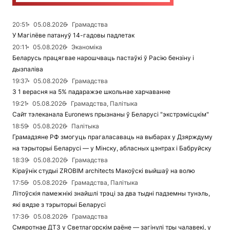
20:51
05.08.2026
Грамадства
У Магілёве патануў 14-гадовы падлетак
20:11
05.08.2026
Эканоміка
Беларусь працягвае нарошчваць пастаўкі ў Расію бензіну і
дызпаліва
19:37
05.08.2026
Грамадства
З 1 верасня на 5% падаражэе школьнае харчаванне
19:21
05.08.2026
Грамадства, Палітыка
Сайт тэлеканала Euronews прызнаны ў Беларусі "экстрэмісцкім"
18:59
05.08.2026
Палітыка
Грамадзяне РФ змогуць прагаласаваць на выбарах у Дзярждуму
на тэрыторыі Беларусі — у Мінску, абласных цэнтрах і Бабруйску
18:39
05.08.2026
Грамадства
Кіраўнік студыі ZROBIM architects Макоўскі выйшаў на волю
17:56
05.08.2026
Грамадства, Палітыка
Літоўскія памежнікі знайшлі трэці за два тыдні падземны тунэль,
які вядзе з тэрыторыі Беларусі
17:36
05.08.2026
Грамадства
Смяротнае ДТЗ у Светлагорскім раёне — загінулі тры чалавекі, у