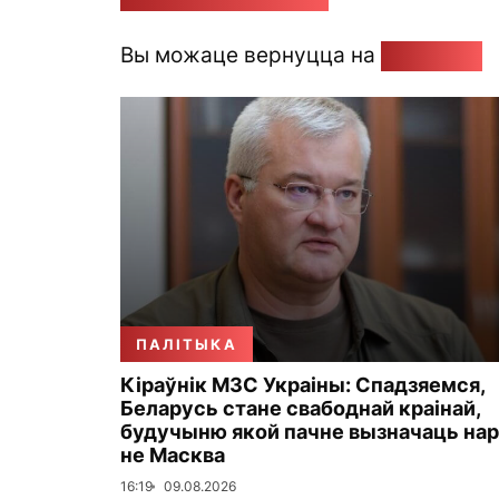
Вы можаце вернуцца на
Галоўную
ПАЛІТЫКА
Кіраўнік МЗС Украіны: Спадзяемся,
Беларусь стане свабоднай краінай,
будучыню якой пачне вызначаць нар
не Масква
16:19
09.08.2026