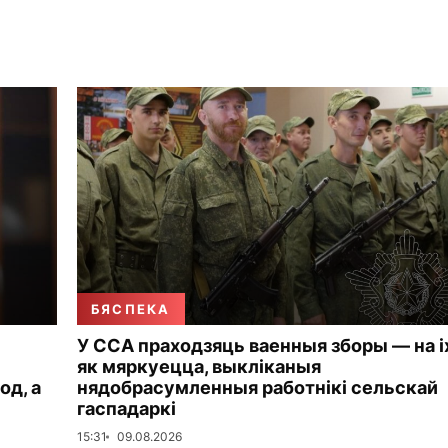
БЯСПЕКА
У ССА праходзяць ваенныя зборы — на і
як мяркуецца, выкліканыя
од, а
нядобрасумленныя работнікі сельскай
гаспадаркі
15:31
09.08.2026