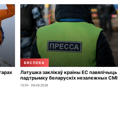
БЯСПЕКА
 гарах
Латушка заклікаў краіны ЕС павялічыць
падтрымку беларускіх незалежных СМІ
13:51
09.08.2026