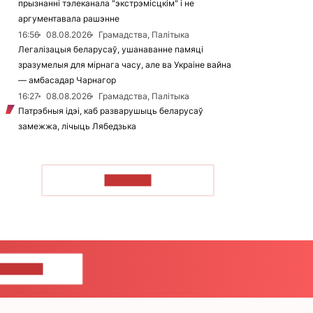
прызнанні тэлеканала "экстрэмісцкім" і не
аргументавала рашэнне
16:56
08.08.2026
Грамадства, Палітыка
Легалізацыя беларусаў, ушанаванне памяці
зразумелыя для мірнага часу, але ва Украіне вайна
— амбасадар Чарнагор
16:27
08.08.2026
Грамадства, Палітыка
Патрэбныя ідэі, каб разварушыць беларусаў
замежжа, лічыць Лябедзька
ЧЫТАЦЬ
ЦЕ НАМ