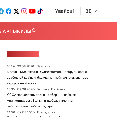
Увайсці
BE
Е АРТЫКУЛЫ
СТУЖКА НАВІН
16:19
09.08.2026
Палітыка
Кіраўнік МЗС Украіны: Спадзяемся, Беларусь стане
свабоднай краінай, будучыню якой пачне вызначаць
народ, а не Масква
15:31
09.08.2026
Бяспека, Палітыка
У ССА праходзяць ваенныя зборы — на іх, як
мяркуецца, выкліканыя нядобрасумленныя
работнікі сельскай гаспадаркі
14:26
09.08.2026
Грамадства