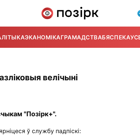
АЛІТЫКА
ЭКАНОМІКА
ГРАМАДСТВА
БЯСПЕКА
УС
азліковыя велічыні
чыкам "Позірк+".
ярніцеся ў службу падпіскі: