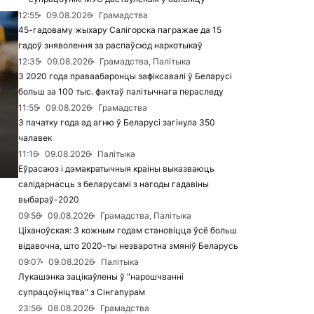
12:55
09.08.2026
Грамадства
45-гадоваму жыхару Салігорска пагражае да 15
гадоў зняволення за распаўсюд наркотыкаў
12:35
09.08.2026
Грамадства, Палітыка
З 2020 года праваабаронцы зафіксавалі ў Беларусі
больш за 100 тыс. фактаў палітычнага пераследу
11:55
09.08.2026
Грамадства
З пачатку года ад агню ў Беларусі загінула 350
чалавек
11:16
09.08.2026
Палітыка
Еўрасаюз і дэмакратычныя краіны выказваюць
салідарнасць з беларусамі з нагоды гадавіны
выбараў-2020
09:56
09.08.2026
Грамадства, Палітыка
Ціханоўская: З кожным годам становіцца ўсё больш
відавочна, што 2020-ты незваротна змяніў Беларусь
09:07
09.08.2026
Палітыка
Лукашэнка зацікаўлены ў "нарошчванні
супрацоўніцтва" з Сінгапурам
23:56
08.08.2026
Грамадства