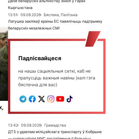
Двое беларускіх альпіністаў зніклі ў гарах
Кыргызстана
13:51
09.08.2026
Бяспека, Палітыка
Латушка заклікаў краіны ЕС павялічыць падтрымку
беларускіх незалежных СМІ
Падпісвайцеся
на нашы сацыяльныя сеткі, каб не
прапусціць важныя навіны (калі гэта
бяспечна для вас)
х,
13:42
09.08.2026
Грамадства
ДТЗ з удзелам міліцэйскага транспарту ў Кобрыне
— супрацоўнікі МУС дастаўленыя ў бальніцу