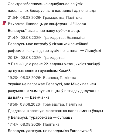
Электразабеспячэнне адноўленае ва ўсіх
паселішчах Беларусі, што пацярпелі ад непагадзі
21:54
08.08.2026
Грамадства, Палітыка
Вячорка: Цікавасць да канферэнцыі "Новая
Беларусь" вызначае нашу суб'ектнасць
21:44
08.08.2026
Грамадства, Эканоміка
Беларусь мае патрэбу ў гіганцкай пенсійнай
рэформе і пакуль да яе зусім не гатовая — Львоўскі
20:13
08.08.2026
Грамадства
У Бялыніцкім раёне 22-гадовы матацыкліст загінуў
ад сутыкнення з грузавіком КамАЗ
19:20
08.08.2026
Бяспека, Палітыка
Украіна не пагражае Беларусі, але Мінск павінен
разумець, з чым сутыкнецца ў выпадку далучэння
да вайны — Дземчанка
18:56
08.08.2026
Грамадства, Палітыка
Дзядок за жорсткую люстрацыю пасля змены ўлады
ў Беларусі, Турарбекава — супраць
17:47
08.08.2026
Палітыка
Беларусь дагэтуль не паведаміла Euronews аб