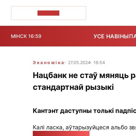
ПОЗІРК+
УСЕ НАВІНЫ
П
МІНСК 16:59
Эканоміка
27.05.2024
16:54
Нацбанк не стаў мяняць р
стандартнай рызыкі
Кантэнт даступны толькі падпіс
Калі ласка, аўтарызуйцеся альбо зв
pozirk@pozirk.online