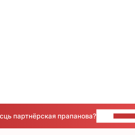
ёсць партнёрская прапанова?
НАПІШЫ