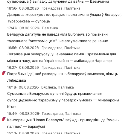
сутыкнецца ў выпадку далучэння да вайны — Дземчанка
18:56
08.08.2026
Грамадства, Палітыка
Дзядок за жорсткую люстрацыю пасля змены ўлады ў Беларусі,
Турарбекава — супраць
17:47
08.08.2026
Палітыка
Беларусь дагэтуль не паведаміла Euronews аб прызнанні
тэлеканала "экстрэмісцкім" і не аргументавала рашэнне
16:56
08.08.2026
Грамадства, Палітыка
Легалізацыя беларусаў, ушанаванне памяці зразумелыя для
мірнага часу, але ва Украіне вайна — амбасадар Чарнагор
16:27
08.08.2026
Грамадства, Палітыка
Патрэбныя ідэі, каб разварушыць беларусаў замежжа, лічыць
Лябедзька
16:18
08.08.2026
Бяспека, Палітыка
Сумесныя з Беларуссю вучэнні будуць прысвечаныя
супрацьдзеянню тэрарызму ў гарадскіх ўмовах — Мінабароны
Кітая
15:46
08.08.2026
Грамадства, Палітыка
Канферэнцыя "Новая Беларусь" заўжды прыводзіць да "змены
палітык" — Баркоўскі
15:13
08.08.2026
Грамадства, Палітыка