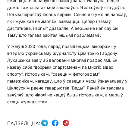
змясціць. Я спрабую іх знайсці зараз. Напэўна, недзе
дома. Там сшытак мой захаваўся. Я захоўваў яго доўга.
Потым перастаў пісаць вершы. Сёння я б ужо не напісаў,
як і музыкай не змог бы займацца. Цяпер і тэмаў
дастаткова, і вопыт дазваляе. А вершы не напісаў бы.
Таму што галава забітая іншымі праблемамі”.
У жніўні 2020 года, перад прэзідэнцкімі выбарамі, у
інтэрв’ю ўкраінскаму журналісту Дзмітрыю Гардону
Лукашэнка завіў аб валоданні многімі прафесіямі. Ён
назваў сябе “добрым спартсменам па многіх відах
спорту”, гісторыкам, “савецкім фатографам”,
памежнікам, нагадаў, што ў савецкія часы ўзначальваў у
Шклоўскім раёне таварыства “Веды”. Раней ён таксама
заяўляў, што ніколі не хацеў быць гісторыкам, а марыў
стаць журналістам.
ПАДЗЯЛІЦЦА: