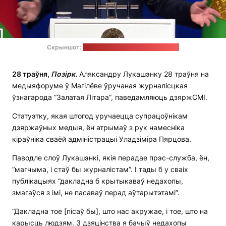
Скрыншот:
тэлеграм-канал "Пул Першага"
28 траўня,
Позірк
.
Аляксандру Лукашэнку 28 траўня на
медыяфоруме ў Магілёве ўручаная журналісцкая
ўзнагарода “Залатая Літара”, паведамляюць дзяржСМІ.
Статуэтку, якая штогод уручаецца супрацоўнікам
дзяржаўных медыя, ён атрымаў з рук намесніка
кіраўніка сваёй адміністрацыі Уладзіміра Пярцова.
Паводле слоў Лукашэнкі, якія перадае прэс-служба, ён,
“магчыма, і стаў бы журналістам”. І тады б у сваіх
публікацыях “дакладна б крытыкаваў недахопы,
змагаўся з імі, не пасаваў перад аўтарытэтамі”.
“Дакладна тое [пісаў бы], што нас акружае, і тое, што на
карысць людзям. З дзяцінства я бачыў недахопы