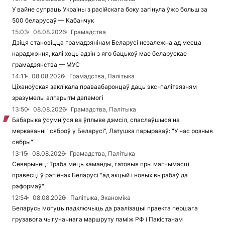
У вайне супраць Украіны з расійскага боку загінула ўжо больш за
500 беларусаў — Кабанчук
15:03
08.08.2026
Грамадства
Дзіця становіцца грамадзянінам Беларусі незалежна ад месца
нараджэння, калі хоць адзін з яго бацькоў мае беларускае
грамадзянства — МУС
14:11
08.08.2026
Грамадства, Палітыка
Ціханоўская заклікала праваабаронцаў даць экс-палітвязням
зразумелы алгарытм дапамогі
13:50
08.08.2026
Грамадства, Палітыка
Бабарыка ўсумніўся ва ўплыве дэмсіл, спаслаўшыся на
меркаванні "сяброў у Беларусі", Латушка парыраваў: "У нас розныя
сябры"
13:15
08.08.2026
Грамадства, Палітыка
Севярынец: Трэба мець каманды, гатовыя пры магчымасці
правесці ў рэгіёнах Беларусі "ад акцый і новых вырабаў да
рэформаў"
12:54
08.08.2026
Палітыка, Эканоміка
Беларусь могуць падключыць да рэалізацыі праекта першага
грузавога чыгуначнага маршруту паміж РФ і Пакістанам