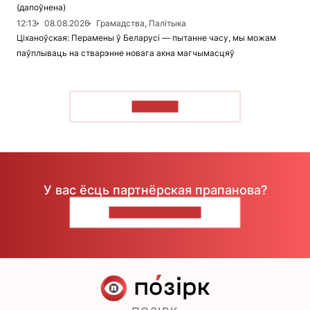
(дапоўнена)
12:13
08.08.2026
Грамадства, Палітыка
Ціханоўская: Перамены ў Беларусі — пытанне часу, мы можам
паўплываць на стварэнне новага акна магчымасцяў
ЧЫТАЦЬ
У вас ёсць партнёрская прапанова?
НАПІШЫЦЕ НАМ