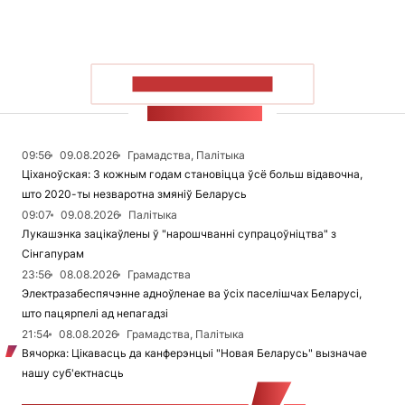
ПАКАЗАЦЬ БОЛЬШ
СТУЖКА НАВІН
09:56
09.08.2026
Грамадства, Палітыка
Ціханоўская: З кожным годам становіцца ўсё больш відавочна,
што 2020-ты незваротна змяніў Беларусь
09:07
09.08.2026
Палітыка
Лукашэнка зацікаўлены ў "нарошчванні супрацоўніцтва" з
Сінгапурам
23:56
08.08.2026
Грамадства
Электразабеспячэнне адноўленае ва ўсіх паселішчах Беларусі,
што пацярпелі ад непагадзі
21:54
08.08.2026
Грамадства, Палітыка
Вячорка: Цікавасць да канферэнцыі "Новая Беларусь" вызначае
нашу суб'ектнасць