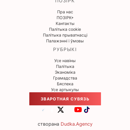
ПОЗІРК
Пра нас
ПОЗІРК+
Кантакты
Палітыка cookie
Палітыка прыватнасці
Палажэнні і ўмовы
РУБРЫКІ
Усе навіны
Палітыка
Эканоміка
Грамадства
Бяспека
Усе артыкулы
ЗВАРОТНАЯ СУВЯЗЬ
створана
Dudka.Agency