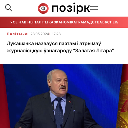
УСЕ НАВІНЫ
ПАЛІТЫКА
ЭКАНОМІКА
ГРАМАДСТВА
БЯСПЕКА
УСЕ
Палітыка
28.05.2024
17:28
Лукашэнка назваўся паэтам і атрымаў
журналісцкую ўзнагароду “Залатая Літара”