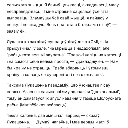
сельскага жыцця. Я бачыў цяжкасці, складанасці, масу
несправядлівасці. І мне страшна хацелася ўсё гэта
выправіць. Зламаўшы ўсё сваё жыццё, я пайшоў у
вёску. І не шкадую. Вось пра гэта я б таксама пісаў”, —
заявіў ён.
Лукашэнка заклікаў супрацоўнікаў дзяржСМІ, якія
прысутнічалі ў зале, “не мірыцца з недахопамі”, але
“рабіць гэта вельмі акуратна”. “Гразюкі наліць на кагосьці
і на самога сябе вельмі проста, — удакладніў ён. — Нам
бы краіну не страціць. Трэба абараніць і ўтрымаць
краіну, захаваць яе суверэнітэт і незалежнасць”.
Таксама Лукашэнка паведаміў, што ў юнацтве пісаў
вершы. Уласныя сачыненні яму здаваліся “дасканалымі”,
таму ён дамагаўся іх апублікавання ў газеце Шклоўскага
раёна (Магілёўская вобласць).
“Была калонка, дзе змяшчалі вершы, — сказаў
Лукашэнка. — Думаў, напэўна, і мае вершы маглі б