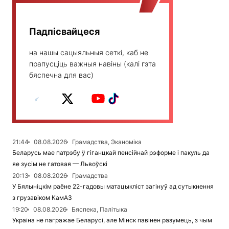
Падпісвайцеся
на нашы сацыяльныя сеткі, каб не
прапусціць важныя навіны (калі гэта
бяспечна для вас)
21:44
08.08.2026
Грамадства, Эканоміка
Беларусь мае патрэбу ў гіганцкай пенсійнай рэформе і пакуль да
яе зусім не гатовая — Львоўскі
20:13
08.08.2026
Грамадства
У Бялыніцкім раёне 22-гадовы матацыкліст загінуў ад сутыкнення
з грузавіком КамАЗ
19:20
08.08.2026
Бяспека, Палітыка
Украіна не пагражае Беларусі, але Мінск павінен разумець, з чым