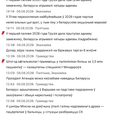
замежніку, беларусы атрымалі чатыры адмовы
14:14
06.08.2026
Эканоміка
У Літве перахопленая найбуйнейшая ў 2026 годзе партыя
нелегальных цыгарэт, у тым ліку з беларускімі акцызнымі маркамі
14:11
06.08.2026
Палітыка
У першай палове 2026 года Грузія дала прытулак аднаму
замежніку, беларусы атрымалі чатыры адмовы (падрабязна)
13:38
06.08.2026
Эканоміка
Долар, еўра і юань падаражэлі на біржавых таргах 6 жніўня
13:36
06.08.2026
Грамадства
Штогод афтальмолагі прымаюць у паліклініках больш за 2,5 млн
пацыентаў — пазаштатны спецыяліст Мінздароўя
13:05
06.08.2026
Палітыка, Эканоміка
Прэзідэнт Алжыра можа неўзабаве наведаць Беларусь
12:42
06.08.2026
Грамадства
Беларус арыштаваны ў Варшаве на падставе падазрэння ў
захоўванні і збыце наркотыкаў і псіхатропаў
12:38
06.08.2026
Грамадства
У цэнтры Мінска на дзяўчыну ўпалі галіны надламанага дрэва —
пацярпелая ў бальніцы, у сітуацыі разбіраецца СК