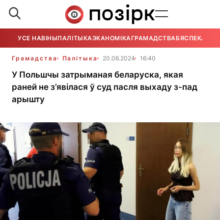
УСЕ НАВІНЫ
ПАЛІТЫКА
ЭКАНОМІКА
ГРАМАДСТВА
БЯСПЕКА
УСЕ
Грамадства
Палітыка
20.06.2024
16:40
У Польшчы затрыманая беларуска, якая
раней не з’явілася ў суд пасля выхаду з-пад
арышту