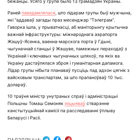
бежанцы. Усяго ў групе было 13 грамадзян Украіны.
Раней
паведамлялася
, што лідарам групы быў мужчына,
які “аддаваў загады праз месенджар “Тэлеграм”.
Гаворка ішла, у прыватнасці, аб маніторынгу крытычна
важнай інфраструктуры: міжнароднага аэрапорта
Жэшуў-Ясенка, ваенна-марскога порта ў Гдыні,
чыгуначнай станцыі ў Жэшуве, памежных пераходаў з
Украінай і ключавых чыгуначных шляхоў, па якіх ва
Украіну дастаўлялася зброя і гуманітарная дапамога.
Лідар групы нібыта планаваў пусціць пад адхон цягнік з
вайсковым транспартам, за што прапаноўваў 10 тыс.
долараў.
10 траўня міністр унутраных спраў і адміністрацыі
Польшчы Томаш Семоняк
ініцыяваў
стварэнне
канстытуцыйнай камісіі па расследаванні ўплыву
Беларусі і Расіі.
ПАДЗЯЛІЦЦА: