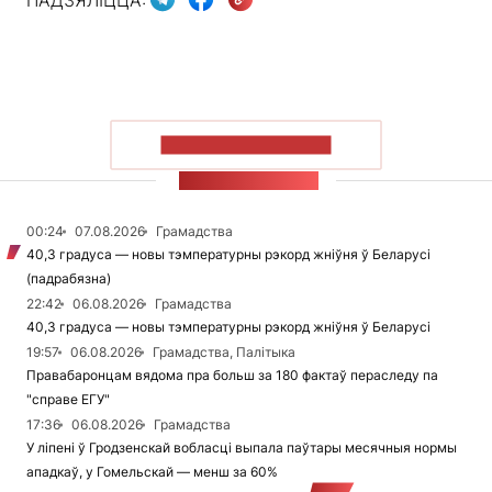
ПАКАЗАЦЬ БОЛЬШ
СТУЖКА НАВІН
00:24
07.08.2026
Грамадства
40,3 градуса — новы тэмпературны рэкорд жніўня ў Беларусі
(падрабязна)
22:42
06.08.2026
Грамадства
40,3 градуса — новы тэмпературны рэкорд жніўня ў Беларусі
19:57
06.08.2026
Грамадства, Палітыка
Правабаронцам вядома пра больш за 180 фактаў пераследу па
"справе ЕГУ"
17:36
06.08.2026
Грамадства
У ліпені ў Гродзенскай вобласці выпала паўтары месячныя нормы
ападкаў, у Гомельскай — менш за 60%