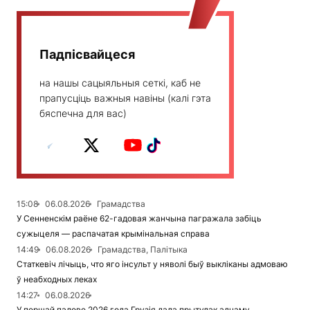
Падпісвайцеся
на нашы сацыяльныя сеткі, каб не
прапусціць важныя навіны (калі гэта
бяспечна для вас)
15:08
06.08.2026
Грамадства
У Сенненскім раёне 62-гадовая жанчына пагражала забіць
сужыцеля — распачатая крымінальная справа
14:49
06.08.2026
Грамадства, Палітыка
Статкевіч лічыць, что яго інсульт у няволі быў выкліканы адмоваю
ў неабходных леках
14:27
06.08.2026
У першай палове 2026 года Грузія дала прытулак аднаму