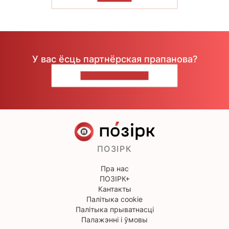
У вас ёсць партнёрская прапанова?
НАПІШЫЦЕ НАМ
ПОЗІРК
Пра нас
ПОЗІРК+
Кантакты
Палітыка cookie
Палітыка прыватнасці
Палажэнні і ўмовы