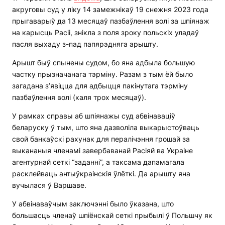
акруговы суд у ліку 14 замежнікаў 19 снежня 2023 года
прыгаварыў да 13 месяцаў пазбаўлення волі за шпіянаж
на карысць Расіі, знікла з поля зроку польскіх уладаў
пасля выхаду з-пад папярэдняга арышту.
Арышт быў спынены судом, бо яна адбыла большую
частку прызначанага тэрміну. Разам з тым ёй было
загадана з’явіцца для адбыцця пакінутага тэрміну
пазбаўлення волі (каля трох месяцаў).
У рамках справы аб шпіянажы суд абвінаваціў
беларуску ў тым, што яна дазволіла выкарыстоўваць
свой банкаўскі рахунак для пералічэння грошай за
выкананыя членамі завербаванай Расіяй ва Украіне
агентурнай сеткі “заданні”, а таксама дапамагала
расклейваць антыўкраінскія ўлёткі. Да арышту яна
вучылася ў Варшаве.
У абвінаваўчым заключэнні было ўказана, што
большасць членаў шпіёнскай сеткі прыбылі ў Польшчу як