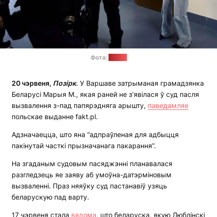
Фота:
fakt.pl
20 чэрвеня,
Позірк
.
У Варшаве затрыманая грамадзянка
Беларусі Марыя М., якая раней не з’явілася ў суд пасля
вызвалення з-пад папярэдняга арышту,
паведамляе
польскае выданне fakt.pl.
Адзначаецца, што яна “адпраўленая для адбыцця
пакінутай часткі прызначанага пакарання”.
На згаданым судовым пасяджэнні планавалася
разгледзець яе заяву аб умоўна-датэрміновым
вызваленні. Праз няяўку суд пастанавіў узяць
беларускую пад варту.
17 чэрвеня стала
вядома
, што беларуска, якую Люблінскі