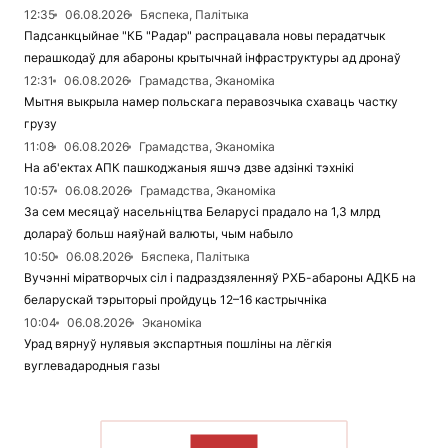
12:35
06.08.2026
Бяспека, Палітыка
Падсанкцыйнае "КБ "Радар" распрацавала новы перадатчык
перашкодаў для абароны крытычнай інфраструктуры ад дронаў
12:31
06.08.2026
Грамадства, Эканоміка
Мытня выкрыла намер польскага перавозчыка схаваць частку
грузу
11:08
06.08.2026
Грамадства, Эканоміка
На аб'ектах АПК пашкоджаныя яшчэ дзве адзінкі тэхнікі
10:57
06.08.2026
Грамадства, Эканоміка
За сем месяцаў насельніцтва Беларусі прадало на 1,3 млрд
долараў больш наяўнай валюты, чым набыло
10:50
06.08.2026
Бяспека, Палітыка
Вучэнні міратворчых сіл і падраздзяленняў РХБ-абароны АДКБ на
беларускай тэрыторыі пройдуць 12–16 кастрычніка
10:04
06.08.2026
Эканоміка
Урад вярнуў нулявыя экспартныя пошліны на лёгкія
вуглевадародныя газы
ЧЫТАЦЬ