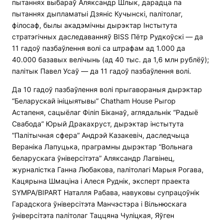
пытаннях выбараў Аляксандр Шлык, дарадца па
пытаннях дыпламатыі Дзяніс Кучынскі, палітолаг,
філосаф, былы акадэмічны дырэктар Інстытута
стратэгічных даследаванняў BISS Пётр Рудкоўскі — да
11 гадоў пазбаўлення волі са штрафам ад 1.000 да
40.000 базавых велічынь (ад 40 тыс. да 1,6 млн рублёў);
палітык Павел Усаў — да 11 гадоў пазбаўлення волі.
Да 10 гадоў пазбаўлення волі прыгавораныя дырэктар
“Беларускай ініцыятывы” Chatham House Рыгор
Астапеня, сацыёлаг Філіп Біканаў, аглядальнік “Радыё
Свабода” Юрый Дракахруст, дырэктар інстытута
“Палітычная сфера” Андрэй Казакевіч, даследчыца
Вераніка Лапуцька, праграмны дырэктар “Вольнага
беларускага ўніверсітэта” Аляксандр Лагвінец,
журналістка Ганна Любакова, палітолагі Марыя Рогава,
Кацярына Шмаціна і Алеся Руднік, эксперт праекта
SYMPA/BIPART Наталля Рабава, навуковы супрацоўнік
Гарадскога ўніверсітэта Манчэстэра і Вільнюскага
ўніверсітэта палітолаг Таццяна Чуліцкая, Яўген