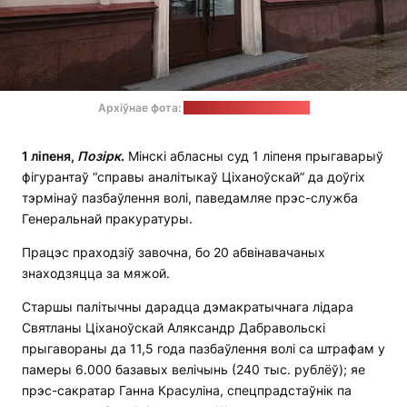
Архіўнае фота:
сервіс "Яндэкс.Карты"
1 ліпеня,
Позірк
.
Мінскі абласны суд 1 ліпеня прыгаварыў
фігурантаў “справы аналітыкаў Ціханоўскай” да доўгіх
тэрмінаў пазбаўлення волі, паведамляе прэс-служба
Генеральнай пракуратуры.
Працэс праходзіў завочна, бо 20 абвінавачаных
знаходзяцца за мяжой.
Старшы палітычны дарадца дэмакратычнага лідара
Святланы Ціханоўскай Аляксандр Дабравольскі
прыгавораны да 11,5 года пазбаўлення волі са штрафам у
памеры 6.000 базавых велічынь (240 тыс. рублёў); яе
прэс-сакратар Ганна Красуліна, спецпрадстаўнік па