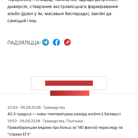
дыверсія, стварэнне экстрэмісцкага фарміравання
альбо ўдзел у ім, масавыя беспарадкі, заклікі да
санкцый і інш.
ПАДЗЯЛІЦЦА:
ПАКАЗАЦЬ БОЛЬШ
СТУЖКА НАВІН
22:42
06.08.2026
Грамадства
40,3 градуса — новы тэмпературны рэкорд жніўня ў Беларусі
19:57
06.08.2026
Грамадства, Палітыка
Правабаронцам вядома пра больш за 180 фактаў пераследу па
"справе ЕГУ"