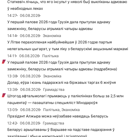
Статкевіч лічыць, что яго інсульт у няволі быў выкліканы адмоваю
ў неабходных леках
14:27
06.08.2026
У першай палове 2026 года Грузія дала прытулак аднаму
замежніку, беларусы атрымалі чатыры адмовы
14:14
06.08.2026
Эканоміка
У Літве перахопленая найбуйнейшая ў 2026 годзе партыя
нелегальных цыгарэт, у тым ліку з беларускімі акцызнымі маркамі
14:11
06.08.2026
Палітыка
У першай палове 2026 года Грузія дала прытулак аднаму
замежніку, беларусы атрымалі чатыры адмовы (падрабязна)
13:38
06.08.2026
Эканоміка
Долар, еўра і юань падаражэлі на біржавых таргах 6 жніўня
13:36
06.08.2026
Грамадства
Штогод афтальмолагі прымаюць у паліклініках больш за 2,5 млн
пацыентаў — пазаштатны спецыяліст Мінздароўя
13:05
06.08.2026
Палітыка, Эканоміка
Прэзідэнт Алжыра можа неўзабаве наведаць Беларусь
12:42
06.08.2026
Грамадства
Беларус арыштаваны ў Варшаве на падставе падазрэння ў
захоўванні і збыце наркотыкаў і псіхатропаў