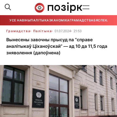
УСЕ НАВІНЫ
ПАЛІТЫКА
ЭКАНОМІКА
ГРАМАДСТВА
БЯСПЕКА
УСЕ
Грамадства
Палітыка
01.07.2024
21:53
Вынесены завочны прысуд па “справе
аналітыкаў Ціханоўскай” — ад 10 да 11,5 года
зняволення (дапоўнена)