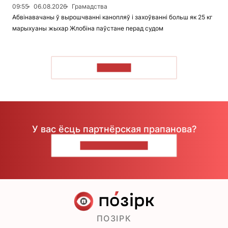
09:55
06.08.2026
Грамадства
Абвінавачаны ў вырошчванні канопляў і захоўванні больш як 25 кг
марыхуаны жыхар Жлобіна паўстане перад судом
ЧЫТАЦЬ
У вас ёсць партнёрская прапанова?
НАПІШЫЦЕ НАМ
ПОЗІРК