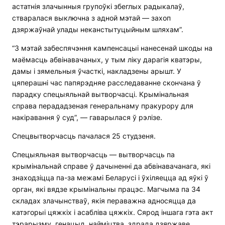
астатнія злачынныя групоўкі збеглых радыкалаў,
стваралася выключна з адной мэтай — захоп
дзяржаўнай улады неканстытуцыйным шляхам”.
“З мэтай забеспячэння кампенсацыі нанесенай шкоды на
маёмасць абвінавачаных, у тым ліку дарагія кватэры,
дамы і зямельныя ўчасткі, накладзены арышт. У
цяперашні час папярэдняе расследаванне скончана ў
парадку спецыяльнай вытворчасці. Крымінальная
справа перададзеная генеральнаму пракурору для
накіравання ў суд”, — гаварылася ў рэлізе.
Спецвытворчасць пачалася 25 студзеня.
Спецыяльная вытворчасць — вытворчасць па
крымінальнай справе ў дачыненні да абвінавачанага, які
знаходзіцца па-за межамі Беларусі і ўхіляецца ад яўкі ў
орган, які вядзе крымінальны працэс. Магчыма па 34
складах злачынстваў, якія пераважна адносяцца да
катэгорыі цяжкіх і асабліва цяжкіх. Сярод іншага гэта акт
тэрарызму, генацыд, найміцтва, здрада дзяржаве,