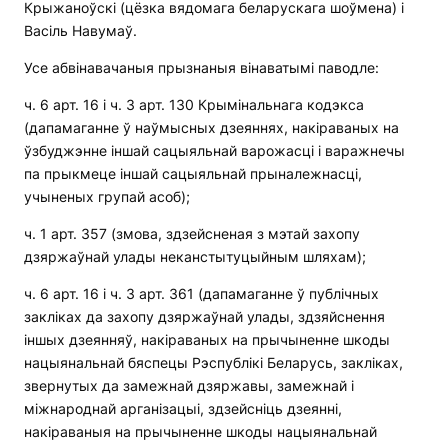
Крыжаноўскі (цёзка вядомага беларускага шоўмена) і
Васіль Навумаў.
Усе абвінавачаныя прызнаныя вінаватымі паводле:
ч. 6 арт. 16 і ч. 3 арт. 130 Крымінальнага кодэкса
(дапамаганне ў наўмысных дзеяннях, накіраваных на
ўзбуджэнне іншай сацыяльнай варожасці і варажнечы
па прыкмеце іншай сацыяльнай прыналежнасці,
учыненых групай асоб);
ч. 1 арт. 357 (змова, здзейсненая з мэтай захопу
дзяржаўнай улады неканстытуцыйным шляхам);
ч. 6 арт. 16 і ч. 3 арт. 361 (дапамаганне ў публічных
закліках да захопу дзяржаўнай улады, здзяйснення
іншых дзеянняў, накіраваных на прычыненне шкоды
нацыянальнай бяспецы Рэспублікі Беларусь, закліках,
звернутых да замежнай дзяржавы, замежнай і
міжнароднай арганізацыі, здзейсніць дзеянні,
накіраваныя на прычыненне шкоды нацыянальнай