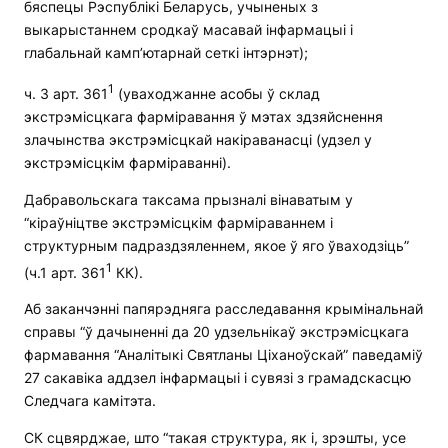
бяспецы Рэспублікі Беларусь, учыненых з
выкарыстаннем сродкаў масавай інфармацыі і
глабальнай камп’ютарнай сеткі інтэрнэт);
1
ч. 3 арт. 361
(уваходжанне асобы ў склад
экстрэмісцкага фарміравання ў мэтах здзяйснення
злачынства экстрэмісцкай накіраванасці (удзел у
экстрэмісцкім фарміраванні).
Дабравольскага таксама прызналі вінаватым у
“кіраўніцтве экстрэмісцкім фарміраваннем і
структурным падраздзяленнем, якое ў яго ўваходзіць”
1
(ч.1 арт. 361
КК).
Аб заканчэнні папярэдняга расследавання крымінальнай
справы “ў дачыненні да 20 удзельнікаў экстрэмісцкага
фармавання “Аналітыкі Святланы Ціханоўскай” паведаміў
27 сакавіка аддзел інфармацыі і сувязі з грамадскасцю
Следчага камітэта.
СК сцвярджае, што “такая структура, як і, зрэшты, усе