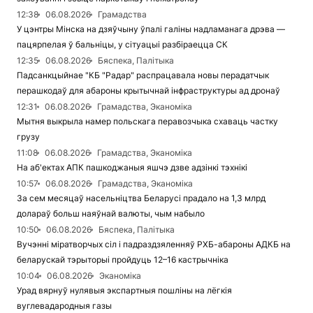
12:38
06.08.2026
Грамадства
У цэнтры Мінска на дзяўчыну ўпалі галіны надламанага дрэва —
пацярпелая ў бальніцы, у сітуацыі разбіраецца СК
12:35
06.08.2026
Бяспека, Палітыка
Падсанкцыйнае "КБ "Радар" распрацавала новы перадатчык
перашкодаў для абароны крытычнай інфраструктуры ад дронаў
12:31
06.08.2026
Грамадства, Эканоміка
Мытня выкрыла намер польскага перавозчыка схаваць частку
грузу
11:08
06.08.2026
Грамадства, Эканоміка
На аб'ектах АПК пашкоджаныя яшчэ дзве адзінкі тэхнікі
10:57
06.08.2026
Грамадства, Эканоміка
За сем месяцаў насельніцтва Беларусі прадало на 1,3 млрд
долараў больш наяўнай валюты, чым набыло
10:50
06.08.2026
Бяспека, Палітыка
Вучэнні міратворчых сіл і падраздзяленняў РХБ-абароны АДКБ на
беларускай тэрыторыі пройдуць 12–16 кастрычніка
10:04
06.08.2026
Эканоміка
Урад вярнуў нулявыя экспартныя пошліны на лёгкія
вуглевадародныя газы