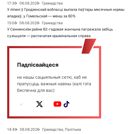
17:36
06.08.2026
Грамадства
У ліпені ў Гродзенскай вобласці выпала паўтары месячныя нормы
ападкаў, у Гомельскай — менш за 60%
15:08
06.08.2026
Грамадства
У Сенненскім раёне 62-гадовая жанчына пагражала забіць
сужыцеля — распачатая крымінальная справа
Падпісвайцеся
на нашы сацыяльныя сеткі, каб не
прапусціць важныя навіны (калі гэта
бяспечна для вас)
14:49
06.08.2026
Грамадства, Палітыка