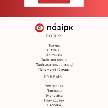
НАПІШЫЦЕ НАМ
ПОЗІРК
Пра нас
ПОЗІРК+
Кантакты
Палітыка cookie
Палітыка прыватнасці
Палажэнні і ўмовы
РУБРЫКІ
Усе навіны
Палітыка
Эканоміка
Грамадства
Бяспека