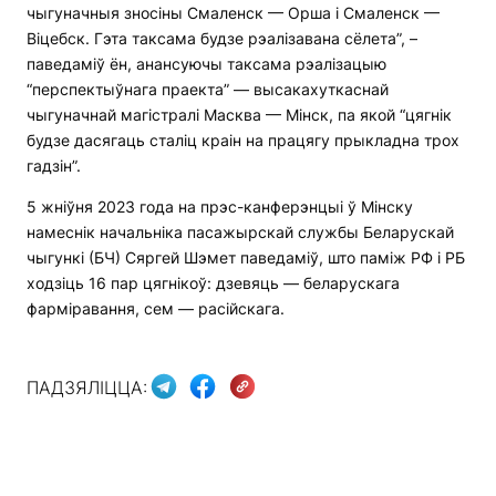
чыгуначныя зносіны Смаленск — Орша і Смаленск —
Віцебск. Гэта таксама будзе рэалізавана сёлета”, –
паведаміў ён, анансуючы таксама рэалізацыю
“перспектыўнага праекта” — высакахуткаснай
чыгуначнай магістралі Масква — Мінск, па якой “цягнік
будзе дасягаць сталіц краін на працягу прыкладна трох
гадзін”.
5 жніўня 2023 года на прэс-канферэнцыі ў Мінску
намеснік начальніка пасажырскай службы Беларускай
чыгункі (БЧ) Сяргей Шэмет паведаміў, што паміж РФ і РБ
ходзіць 16 пар цягнікоў: дзевяць — беларускага
фарміравання, сем — расійскага.
ПАДЗЯЛІЦЦА: