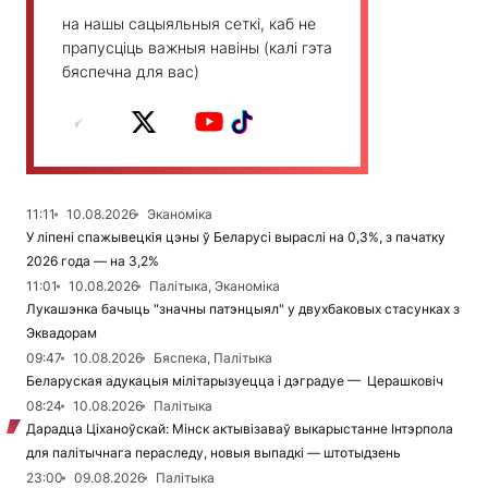
на нашы сацыяльныя сеткі, каб не
прапусціць важныя навіны (калі гэта
бяспечна для вас)
11:11
10.08.2026
Эканоміка
У ліпені спажывецкія цэны ў Беларусі выраслі на 0,3%, з пачатку
2026 года — на 3,2%
11:01
10.08.2026
Палітыка, Эканоміка
Лукашэнка бачыць "значны патэнцыял" у двухбаковых стасунках з
Эквадорам
09:47
10.08.2026
Бяспека, Палітыка
Беларуская адукацыя мілітарызуецца і дэградуе — Церашковіч
08:24
10.08.2026
Палітыка
Дарадца Ціханоўскай: Мінск актывізаваў выкарыстанне Інтэрпола
для палітычнага пераследу, новыя выпадкі — штотыдзень
23:00
09.08.2026
Палітыка