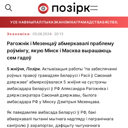
УСЕ НАВІНЫ
ПАЛІТЫКА
ЭКАНОМІКА
ГРАМАДСТВА
БЯСПЕКА
УСЕ
Эканоміка
05.08.2024
20:13
Рагожнік і Мезенцаў абмеркавалі праблему
роўмінгу, якую Мінск і Масква вырашаюць
сем гадоў
5 жніўня,
Позірк
.
Актывізацыя работы “па забеспячэнні
роўных правоў грамадзян Беларусі і Расіі ў Саюзнай
дзяржаве” абмяркоўвалася 5 жніўня на сустрэчы
амбасадара Беларусі ў РФ Аляксандра Рагожніка і
дзяржсакратара Саюзнай дзяржавы, былога
амбасадара РФ у Мінску Дзмітрыя Мезенцава.
Як паведамляе амбасада Беларусі ў РФ, бакі
абмеркавалі пытанні мытнага надгляду і пагранічнага
кантролю ў аэрапортах, дэфіцыту чыгуначнага