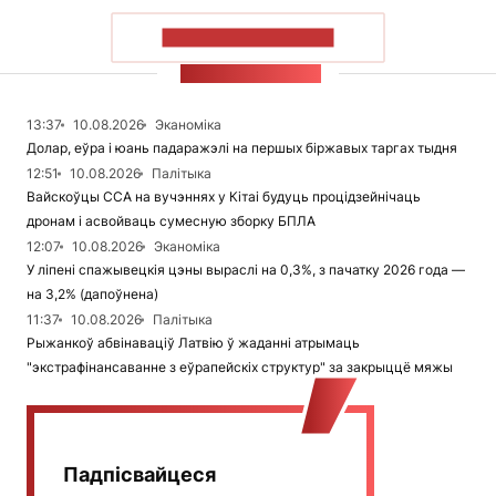
ПАКАЗАЦЬ БОЛЬШ
СТУЖКА НАВІН
13:37
10.08.2026
Эканоміка
Долар, еўра і юань падаражэлі на першых біржавых таргах тыдня
12:51
10.08.2026
Палітыка
Вайскоўцы ССА на вучэннях у Кітаі будуць процідзейнічаць
дронам і асвойваць сумесную зборку БПЛА
12:07
10.08.2026
Эканоміка
У ліпені спажывецкія цэны выраслі на 0,3%, з пачатку 2026 года —
на 3,2% (дапоўнена)
11:37
10.08.2026
Палітыка
Рыжанкоў абвінаваціў Латвію ў жаданні атрымаць
"экстрафінансаванне з еўрапейскіх структур" за закрыццё мяжы
Падпісвайцеся