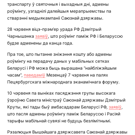
транспарту ў святочныя і выхадныя дні, адмены
роўмінгу, узгаднілі далейшыя мерапрыемствы па
стварэнні медыякампаніі Саюзнай дзяржавы.
28 чэрвеня віцэ-прэм’ер урада РФ Дзмітрый
Чарнышэнка
заявіў
, што роўмінг паміж РФ і Беларуссю
будзе адменены да канца года.
Пра тое, што пытанне зніжэння кошту або адмены
роўмінгу на перадачу даных у мабільных сетках
Беларусі і РФ можа быць вырашана “найбліжэйшым
часам”,
паведаміў
Мезенцаў 7 чэрвеня на палях
Пецярбургскага міжнароднага эканамічнага форуму.
10 чэрвеня па выніках пасяджэння групы высокага
ўзроўню Савета міністраў Саюзнай дзяржавы Дзмітрый
Круты, які тады быў амбасадарам Беларусі РФ,
заявіў
,
што пасля адмены роўмінгу паміж Беларуссю і Расіяй
тарыфы мабільнай сувязі не будуць безлімітнымі.
Рэзалюцыя Вышэйшага дзяржсавета Саюзнай дзяржавы