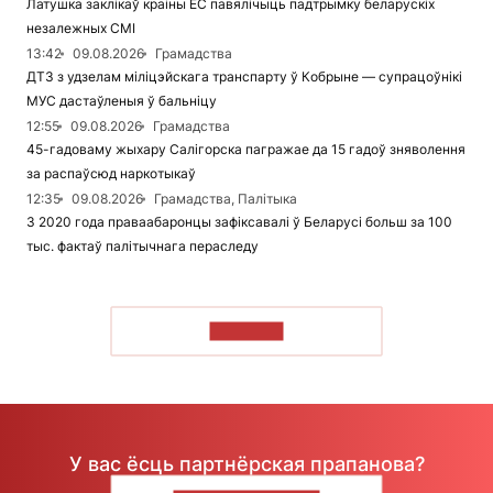
Латушка заклікаў краіны ЕС павялічыць падтрымку беларускіх
незалежных СМІ
13:42
09.08.2026
Грамадства
ДТЗ з удзелам міліцэйскага транспарту ў Кобрыне — супрацоўнікі
МУС дастаўленыя ў бальніцу
12:55
09.08.2026
Грамадства
45-гадоваму жыхару Салігорска пагражае да 15 гадоў зняволення
за распаўсюд наркотыкаў
12:35
09.08.2026
Грамадства, Палітыка
З 2020 года праваабаронцы зафіксавалі ў Беларусі больш за 100
тыс. фактаў палітычнага пераследу
ЧЫТАЦЬ
У вас ёсць партнёрская прапанова?