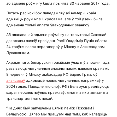
аб адмене роўмінгу была прынята 30 чэрвеня 2017 года.
Летась расійскі бок паведамляў аб намеры краін
адмяніць роўмінг з 1 красавіка, але ў той дзень была
адменена толькі аплата ўваходзячых званкоў.
Аб планаванай адмене роўмінгу на тэрыторыі Саюзнай
дзяржавы заявіў прэзідэнт Расіі Уладзімір Пуцін сёлета
24 траўня пасля перагавораў у Мінску з Аляксандрам
Лукашэнкам.
Акрамя таго, беларускія і расійскія ўлады ў апошнія гады
развіваюць чыгуначныя зносіны паміж дзвюмя краінамі.
9 чэрвеня ў Мінску амбасадар РФ Барыс Грызлоў
анансаваў
адкрыццё новых чыгуначных напрамкаў у
2024 годзе. Паводле яго слоў, РФ і Беларусь рэалізуюць
шэраг перспектыўных праектаў, многія з якіх звязаны з
транспартам і лагістыкай.
“На днях быў запушчаны цягнік паміж Псковам і
Беларуссю. Цяпер мы працуем над тым, каб наладзіць