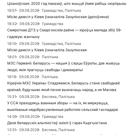
Ціханоўская: 2020 год паказаў, што жыццё ўмее рабіць сюрпрызы
18:57
09.08.2026
Грамадства, Палітыка
Місію дэмсіл у Кіеве ўзначаліла Зазулінская (дапоўнена)
18:32
09.08.2026
Грамадства
Смяротнае ДТЗ у Смаргонскім раёне — кіроўца мапеда збіў 59-
гадовую жанчыну
18:10
09.08.2026
Грамадства, Палітыка
Місію дэмсіл у Кіеве ўзначаліла Зазулінская
18:01
09.08.2026
Палітыка
МЗС Германіі: Беларусь — нацыя ў сэрцы Еўропы, дзе жывуць
людзі, якія прагнуць свабоды і дэмакратыі
16:19
09.08.2026
Палітыка
Кіраўнік МЗС Украіны: Спадзяемся, Беларусь стане свабоднай
краінай, будучыню якой пачне вызначаць народ, а не Масква
15:31
09.08.2026
Бяспека, Палітыка
У ССА праходзяць ваенныя зборы — на іх, як мяркуецца,
выкліканыя нядобрасумленныя работнікі сельскай гаспадаркі
14:26
09.08.2026
Грамадства
Двое беларускіх альпіністаў зніклі ў гарах Кыргызстана
13:51
09.08.2026
Бяспека, Палітыка