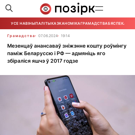
УСЕ НАВІНЫ
ПАЛІТЫКА
ЭКАНОМІКА
ГРАМАДСТВА
БЯСПЕКА
УСЕ
Грамадства
07.06.2024
19:14
Мезенцаў анансаваў зніжэнне кошту роўмінгу
паміж Беларуссю і РФ — адмяніць яго
збіраліся яшчэ ў 2017 годзе