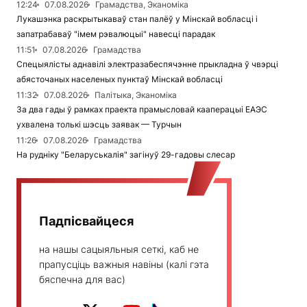
12:24
07.08.2026
Грамадства, Эканоміка
Лукашэнка раскрытыкаваў стан палёў у Мінскай вобласці і
запатрабаваў "імем рэвалюцыі" навесці парадак
11:51
07.08.2026
Грамадства
Спецыялісты аднавілі электразабеспячэнне прыкладна ў чвэрці
абясточаных населеных пунктаў Мінскай вобласці
11:32
07.08.2026
Палітыка, Эканоміка
За два гады ў рамках праекта прамысловай кааперацыі ЕАЭС
ухвалена толькі шэсць заявак — Турчын
11:26
07.08.2026
Грамадства
На рудніку "Беларуськалія" загінуў 29-гадовы слесар
Падпісвайцеся
на нашы сацыяльныя сеткі, каб не
прапусціць важныя навіны (калі гэта
бяспечна для вас)