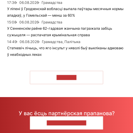
17:36
06.08.2026
Грамадства
У ліпені ў Гродзенскай вобласці выпала паўтары месячныя нормы
ападкаў, у Гомельскай — менш за 60%
15:08
06.08.2026
Грамадства
У Сенненскім раёне 62-гадовая жанчына пагражала забіць
сужыцеля — распачатая крымінальная справа
14:49
06.08.2026
Грамадства, Палітыка
Статкевіч лічыць, что яго інсульт у няволі быў выкліканы адмоваю
ў неабходных леках
ЧЫТАЦЬ
У вас ёсць партнёрская прапанова?
НАПІШЫЦЕ НАМ