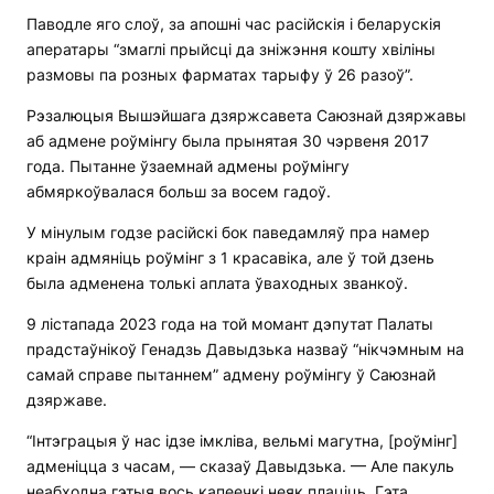
Паводле яго слоў, за апошні час расійскія і беларускія
аператары “змаглі прыйсці да зніжэння кошту хвіліны
размовы па розных фарматах тарыфу ў 26 разоў”.
Рэзалюцыя Вышэйшага дзяржсавета Саюзнай дзяржавы
аб адмене роўмінгу была прынятая 30 чэрвеня 2017
года. Пытанне ўзаемнай адмены роўмінгу
абмяркоўвалася больш за восем гадоў.
У мінулым годзе расійскі бок паведамляў пра намер
краін адмяніць роўмінг з 1 красавіка, але ў той дзень
была адменена толькі аплата ўваходных званкоў.
9 лістапада 2023 года на той момант дэпутат Палаты
прадстаўнікоў Генадзь Давыдзька назваў “нікчэмным на
самай справе пытаннем” адмену роўмінгу ў Саюзнай
дзяржаве.
“Інтэграцыя ў нас ідзе імкліва, вельмі магутна, [роўмінг]
адменіцца з часам, — сказаў Давыдзька. — Але пакуль
неабходна гэтыя вось капеечкі неяк плаціць. Гэта