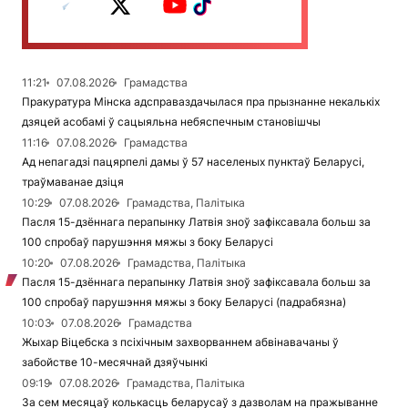
11:21
07.08.2026
Грамадства
Пракуратура Мінска адсправаздачылася пра прызнанне некалькіх
дзяцей асобамі ў сацыяльна небяспечным становішчы
11:16
07.08.2026
Грамадства
Ад непагадзі пацярпелі дамы ў 57 населеных пунктаў Беларусі,
траўмаванае дзіця
10:29
07.08.2026
Грамадства, Палітыка
Пасля 15-дзённага перапынку Латвія зноў зафіксавала больш за
100 спробаў парушэння мяжы з боку Беларусі
10:20
07.08.2026
Грамадства, Палітыка
Пасля 15-дзённага перапынку Латвія зноў зафіксавала больш за
100 спробаў парушэння мяжы з боку Беларусі (падрабязна)
10:03
07.08.2026
Грамадства
Жыхар Віцебска з псіхічным захворваннем абвінавачаны ў
забойстве 10-месячнай дзяўчынкі
09:19
07.08.2026
Грамадства, Палітыка
За сем месяцаў колькасць беларусаў з дазволам на пражыванне