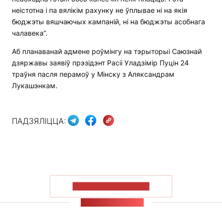
неістотна і па вялікім рахунку не ўплывае ні на якія
бюджэты вяшчаючых кампаній, ні на бюджэты асобнага
чалавека”.
Аб планаванай адмене роўмінгу на тэрыторыі Саюзнай
дзяржавы заявіў прэзідэнт Расіі Уладзімір Пуцін 24
траўня пасля перамоў у Мінску з Аляксандрам
Лукашэнкам.
ПАДЗЯЛІЦЦА:
ПАКАЗАЦЬ БОЛЬШ
СТУЖКА НАВІН