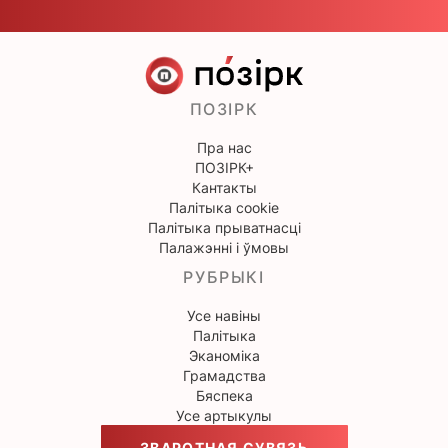
ПОЗІРК
Пра нас
ПОЗІРК+
Кантакты
Палітыка cookie
Палітыка прыватнасці
Палажэнні і ўмовы
РУБРЫКІ
Усе навіны
Палітыка
Эканоміка
Грамадства
Бяспека
Усе артыкулы
ЗВАРОТНАЯ СУВЯЗЬ