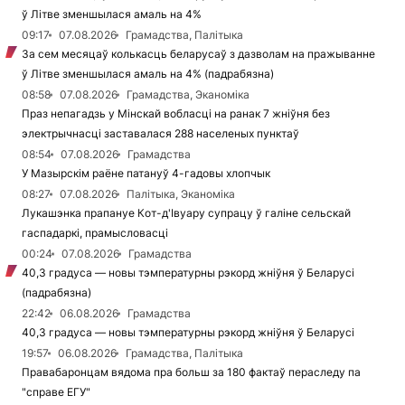
ў Літве зменшылася амаль на 4%
09:17
07.08.2026
Грамадства, Палітыка
За сем месяцаў колькасць беларусаў з дазволам на пражыванне
ў Літве зменшылася амаль на 4% (падрабязна)
08:58
07.08.2026
Грамадства, Эканоміка
Праз непагадзь у Мінскай вобласці на ранак 7 жніўня без
электрычнасці заставалася 288 населеных пунктаў
08:54
07.08.2026
Грамадства
У Мазырскім раёне патануў 4-гадовы хлопчык
08:27
07.08.2026
Палітыка, Эканоміка
Лукашэнка прапануе Кот-д'Івуару супрацу ў галіне сельскай
гаспадаркі, прамысловасці
00:24
07.08.2026
Грамадства
40,3 градуса — новы тэмпературны рэкорд жніўня ў Беларусі
(падрабязна)
22:42
06.08.2026
Грамадства
40,3 градуса — новы тэмпературны рэкорд жніўня ў Беларусі
19:57
06.08.2026
Грамадства, Палітыка
Правабаронцам вядома пра больш за 180 фактаў пераследу па
"справе ЕГУ"