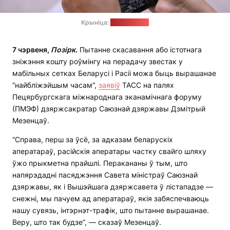
Крыніца:
pixabay.com
7 чэрвеня,
Позірк
.
Пытанне скасавання або істотнага
зніжэння кошту роўмінгу на перадачу звестак у
мабільных сетках Беларусі і Расіі можа быць вырашанае
“найбліжэйшым часам”,
заявіў
ТАСС на палях
Пецярбургскага міжнароднага эканамічнага форуму
(ПМЭФ) дзяржсакратар Саюзнай дзяржавы Дзмітрый
Мезенцаў.
“Справа, перш за ўсё, за адказам беларускіх
аператараў, расійскія аператары частку свайго шляху
ўжо прыкметна прайшлі. Перакананы ў тым, што
напярэдадні пасяджэння Савета міністраў Саюзнай
дзяржавы, як і Вышэйшага дзяржсавета ў лістападзе —
снежні, мы пачуем ад аператараў, якія забяспечваюць
нашу сувязь, інтэрнэт-трафік, што пытанне вырашанае.
Веру, што так будзе”, — сказаў Мезенцаў.