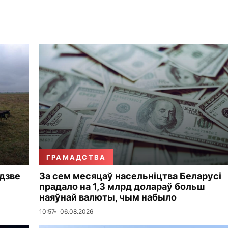
ГРАМАДСТВА
дзве
За сем месяцаў насельніцтва Беларусі
прадало на 1,3 млрд долараў больш
наяўнай валюты, чым набыло
10:57
06.08.2026