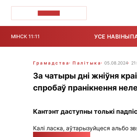
ПОЗІРК+
УСЕ НАВІНЫ
П
МІНСК 11:11
Грамадства
Палітыка
05.08.2024
21
За чатыры дні жніўня кра
спробаў пранікнення нел
Кантэнт даступны толькі падпіс
Калі ласка, аўтарызуйцеся альбо зв
pozirk@pozirk.online