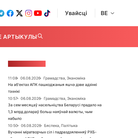
Увайсці
BE
Е АРТЫКУЛЫ
СТУЖКА НАВІН
11:08
06.08.2026
Грамадства, Эканоміка
На аб'ектах АПК пашкоджаныя яшчэ дзве адзінкі
тэхнікі
10:57
06.08.2026
Грамадства, Эканоміка
За сем месяцаў насельніцтва Беларусі прадало на
1,3 млрд долараў больш наяўнай валюты, чым
набыло
10:50
06.08.2026
Бяспека, Палітыка
Вучэнні міратворчых сіл і падраздзяленняў РХБ-