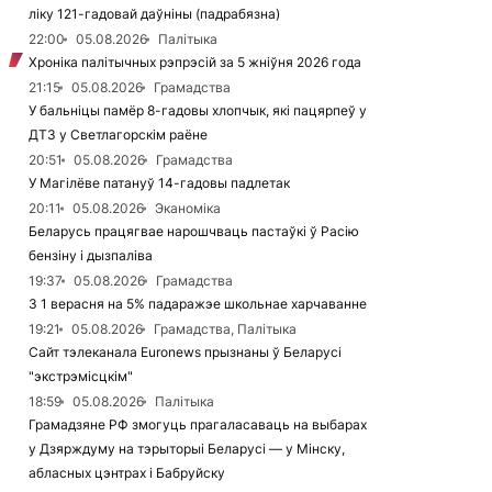
ліку 121-гадовай даўніны (падрабязна)
22:00
05.08.2026
Палітыка
Хроніка палітычных рэпрэсій за 5 жніўня 2026 года
21:15
05.08.2026
Грамадства
У бальніцы памёр 8-гадовы хлопчык, які пацярпеў у
ДТЗ у Светлагорскім раёне
20:51
05.08.2026
Грамадства
У Магілёве патануў 14-гадовы падлетак
20:11
05.08.2026
Эканоміка
Беларусь працягвае нарошчваць пастаўкі ў Расію
бензіну і дызпаліва
19:37
05.08.2026
Грамадства
З 1 верасня на 5% падаражэе школьнае харчаванне
19:21
05.08.2026
Грамадства, Палітыка
Сайт тэлеканала Euronews прызнаны ў Беларусі
"экстрэмісцкім"
18:59
05.08.2026
Палітыка
Грамадзяне РФ змогуць прагаласаваць на выбарах
у Дзярждуму на тэрыторыі Беларусі — у Мінску,
абласных цэнтрах і Бабруйску