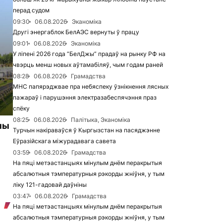
перад судом
09:30
06.08.2026
Эканоміка
Другі энергаблок БелАЭС вернуты ў працу
09:01
06.08.2026
Эканоміка
У ліпені 2026 года “БелДжы” прадаў на рынку РФ на
чвэрць менш новых аўтамабіляў, чым годам раней
08:28
06.08.2026
Грамадства
МНС папярэджвае пра небяспеку ўзнікнення лясных
пажараў і парушэння электразабеспячэння праз
спёку
08:25
06.08.2026
Палітыка, Эканоміка
ны
Турчын накіраваўся ў Кыргызстан на пасяджэнне
Еўразійскага міжурадавага савета
03:59
06.08.2026
Грамадства
На пяці метэастанцыях мінулым днём перакрытыя
абсалютныя тэмпературныя рэкорды жніўня, у тым
ліку 121-гадовай даўніны
03:47
06.08.2026
Грамадства
На пяці метэастанцыях мінулым днём перакрытыя
абсалютныя тэмпературныя рэкорды жніўня, у тым