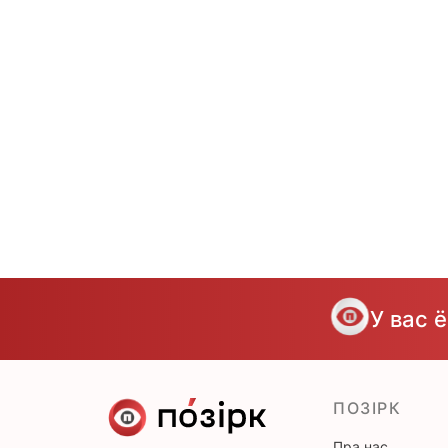
У вас 
ПОЗІРК
Пра нас