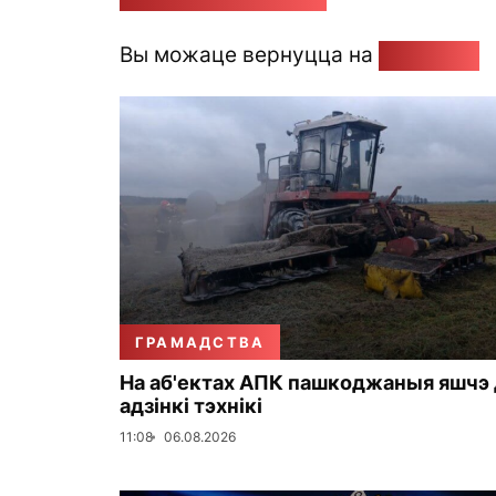
Вы можаце вернуцца на
Галоўную
ГРАМАДСТВА
На аб'ектах АПК пашкоджаныя яшчэ 
адзінкі тэхнікі
11:08
06.08.2026