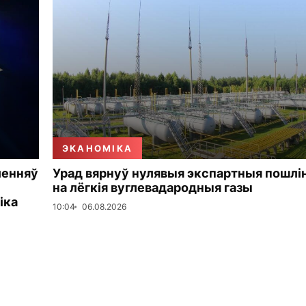
ЭКАНОМІКА
ленняў
Урад вярнуў нулявыя экспартныя пошлі
на лёгкія вуглевадародныя газы
іка
10:04
06.08.2026