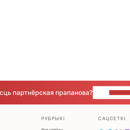
ёсць партнёрская прапанова?
НАПІШЫ
РУБРЫКІ
САЦСЕТКІ
Усе навіны