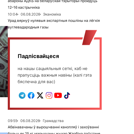
абароны АДКБ на беларускай тэрыторыі пройдуць
12–16 кастрычніка
10:04
06.08.2026
Эканоміка
Урад вярнуў нулявыя экспартныя пошліны на лёгкія
вуглевадародныя газы
Падпісвайцеся
на нашы сацыяльныя сеткі, каб не
прапусціць важныя навіны (калі гэта
бяспечна для вас)
09:55
06.08.2026
Грамадства
Абвінавачаны ў вырошчванні канопляў і захоўванні
больш як 25 кг марыхуаны жыхар Жлобіна паўстане