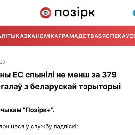
АЛІТЫКА
ЭКАНОМІКА
ГРАМАДСТВА
БЯСПЕКА
УС
:20
іны ЕС спынілі не менш за 379
егалаў з беларускай тэрыторыі
чыкам "Позірк+".
ярніцеся ў службу падпіскі: