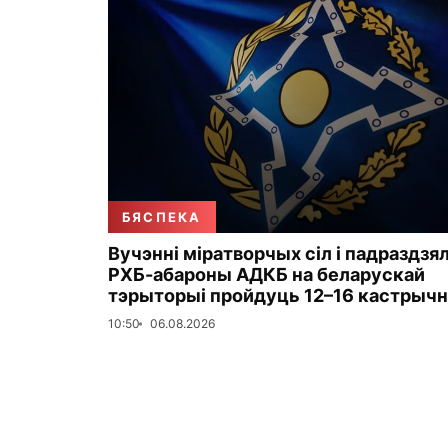
БЯСПЕКА
Вучэнні міратворчых сіл і падраздзя
РХБ-абароны АДКБ на беларускай
тэрыторыі пройдуць 12–16 кастрычн
10:50
06.08.2026