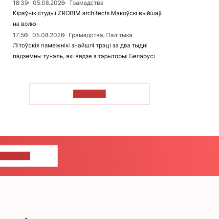
18:39
05.08.2026
Грамадства
Кіраўнік студыі ZROBIM architects Макоўскі выйшаў
на волю
17:56
05.08.2026
Грамадства, Палітыка
Літоўскія памежнікі знайшлі трэці за два тыдні
падземны тунэль, які вядзе з тэрыторыі Беларусі
ЧЫТАЦЬ
ЦЕ НАМ