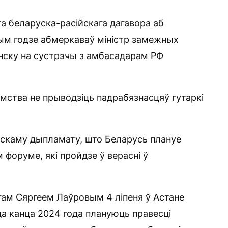
 беларуска-расійскага дагавора аб
этым годзе абмеркаваў міністр замежных
інску на сустрэчы з амбасадарам РФ
мства не прыводзіць падрабязнасцяў гутаркі
йскаму дыпламату, што Беларусь плануе
 форуме, які пройдзе ў верасні ў
егам Сяргеем Лаўровым 4 ліпеня ў Астане
да канца 2024 года плануюць правесці