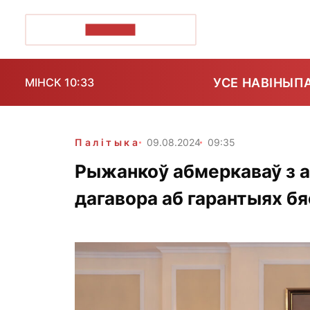
ПОЗІРК+
УСЕ НАВІНЫ
П
МІНСК 10:33
Палітыка
09.08.2024
09:35
Рыжанкоў абмеркаваў з 
дагавора аб гарантыях бя