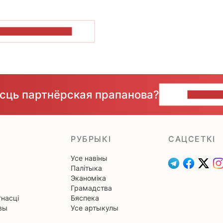
ПАКАЗАЦЬ БОЛЬШ
ёсць партнёрская прапанова?
НАПІШЫ
РУБРЫКІ
САЦСЕТКІ
Усе навіны
Палітыка
Эканоміка
Грамадства
насці
Бяспека
вы
Усе артыкулы