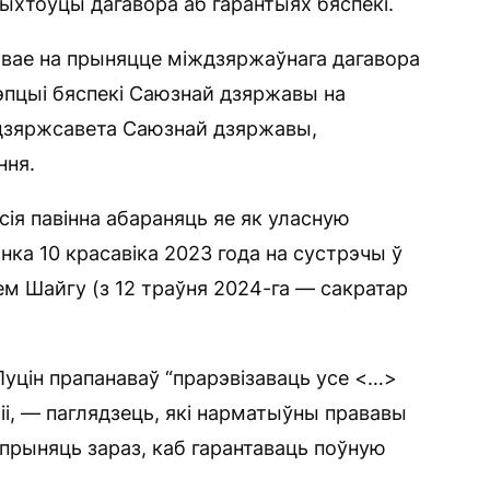
рыхтоўцы дагавора аб гарантыях бяспекі.
чвае на прыняцце міждзяржаўнага дагавора
цэпцыі бяспекі Саюзнай дзяржавы на
дзяржсавета Саюзнай дзяржавы,
ння.
сія павінна абараняць яе як уласную
ка 10 красавіка 2023 года на сустрэчы ў
ем Шайгу (з 12 траўня 2024-га — сакратар
Пуцін прапанаваў “прарэвізаваць усе <…>
сіі, — паглядзець, які нарматыўны прававы
прыняць зараз, каб гарантаваць поўную