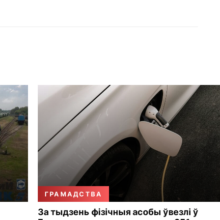
ГРАМАДСТВА
За тыдзень фізічныя асобы ўвезлі ў