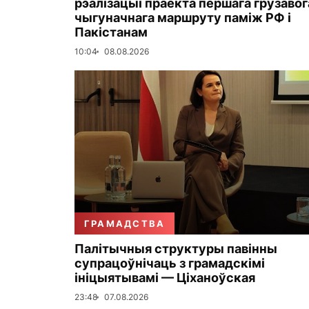
рэалізацыі праекта першага грузавог
чыгуначнага маршруту паміж РФ і
Пакістанам
10:04
08.08.2026
ГРАМАДСТВА
Палітычныя структуры павінны
супрацоўнічаць з грамадскімі
ініцыятывамі — Ціханоўская
23:48
07.08.2026