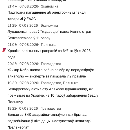
21:47
07.08.2026
Эканоміка
Падпісана пагадненне аб электронным гандлі
таварамі ў ЕАЭС
21:25
07.08.2026
Эканоміка
Лукашэнка назваў “жудасцю” павелічэнне страт
Белкаапсаюза ў 11 разоў
21:08
07.08.2026
Палітыка
Хроніка палітычных рэпрэсій за 6–7 жніўня 2026
года
20:15
07.08.2026
Грамадства
Жыхар Кобрынскага раёна памёр ад перадазіроўкі
алкаголю — экспертыза паказала 7,2 праміле
19:39
07.08.2026
Грамадства, Палітыка
Беларускаму актывісту Аляксею Францкевічу, які
пражывае ва Украіне, на 10 гадоў забаронены ўезд у
Польшчу
19:22
07.08.2026
Грамадства
Больш за 340 аварыйна-аднаўленчых брыгад
задзейнічана ў ліквідацыі наступстваў непагадзі —
"Белэнерга"