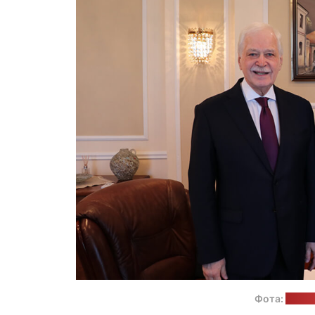
Фота:
прэс-