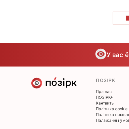
У вас 
ПОЗІРК
Пра нас
ПОЗІРК+
Кантакты
Палітыка cookie
Палітыка прыват
Палажэнні і ўмо