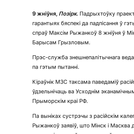
9 жніўня,
Позірк
.
Падрыхтоўку праекта
гарантыях бяспекі да падпісання ў г
спраў Максім Рыжанкоў 8 жніўня ў М
Барысам Грызловым.
Прэс-служба знешнепалітычнага веда
па гэтым пытанні.
Кіраўнік МЗС таксама паведаміў расі
ўдзельнічаць ва Усходнім эканамічным
Прыморскім краі РФ.
Па выніках сустрэчы з расійскім кал
Рыжанкоў заявіў, што Мінск і Масква 