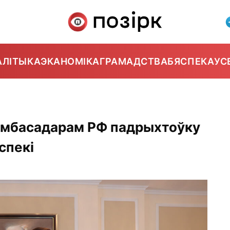
АЛІТЫКА
ЭКАНОМІКА
ГРАМАДСТВА
БЯСПЕКА
УС
амбасадарам РФ падрыхтоўку
спекі