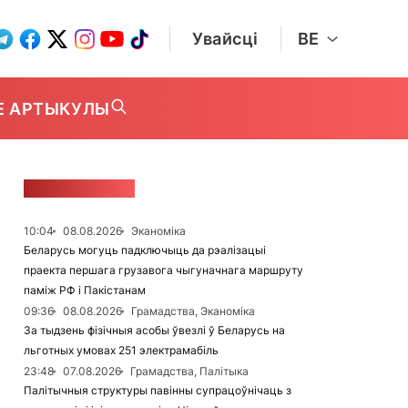
Увайсці
BE
Е АРТЫКУЛЫ
СТУЖКА НАВІН
10:04
08.08.2026
Эканоміка
Беларусь могуць падключыць да рэалізацыі
праекта першага грузавога чыгуначнага маршруту
паміж РФ і Пакістанам
09:36
08.08.2026
Грамадства, Эканоміка
За тыдзень фізічныя асобы ўвезлі ў Беларусь на
льготных умовах 251 электрамабіль
23:48
07.08.2026
Грамадства, Палітыка
Палітычныя структуры павінны супрацоўнічаць з