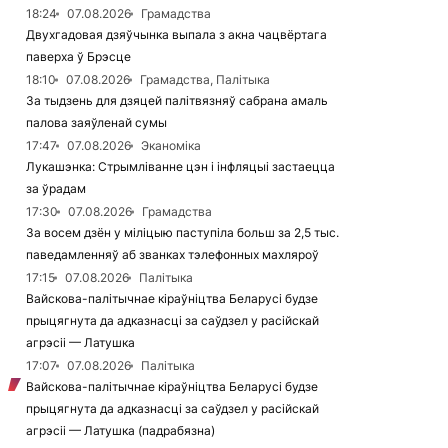
18:24
07.08.2026
Грамадства
Двухгадовая дзяўчынка выпала з акна чацвёртага
паверха ў Брэсце
18:10
07.08.2026
Грамадства, Палітыка
За тыдзень для дзяцей палітвязняў сабрана амаль
палова заяўленай сумы
17:47
07.08.2026
Эканоміка
Лукашэнка: Стрымліванне цэн і інфляцыі застаецца
за ўрадам
17:30
07.08.2026
Грамадства
За восем дзён у міліцыю паступіла больш за 2,5 тыс.
паведамленняў аб званках тэлефонных махляроў
17:15
07.08.2026
Палітыка
Вайскова-палітычнае кіраўніцтва Беларусі будзе
прыцягнута да адказнасці за саўдзел у расійскай
агрэсіі — Латушка
17:07
07.08.2026
Палітыка
Вайскова-палітычнае кіраўніцтва Беларусі будзе
прыцягнута да адказнасці за саўдзел у расійскай
агрэсіі — Латушка (падрабязна)