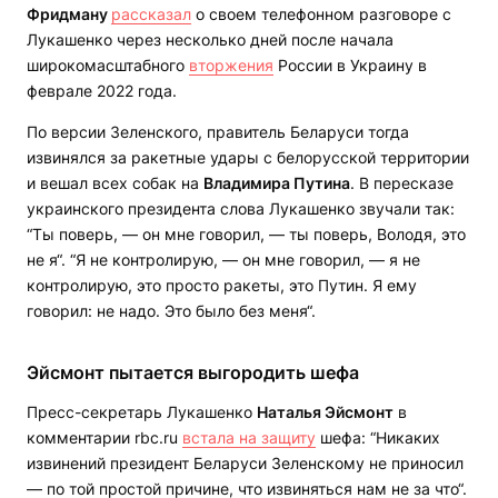
Фридману
рассказал
о своем телефонном разговоре с
Лукашенко через несколько дней после начала
широкомасштабного
вторжения
России в Украину в
феврале 2022 года.
По версии Зеленского, правитель Беларуси тогда
извинялся за ракетные удары с белорусской территории
и вешал всех собак на
Владимира Путина
. В пересказе
украинского президента слова Лукашенко звучали так:
“Ты поверь, — он мне говорил, — ты поверь, Володя, это
не я“. “Я не контролирую, — он мне говорил, — я не
контролирую, это просто ракеты, это Путин. Я ему
говорил: не надо. Это было без меня“.
Эйсмонт пытается выгородить шефа
Пресс-секретарь Лукашенко
Наталья Эйсмонт
в
комментарии rbc.ru
встала на защиту
шефа: “Никаких
извинений президент Беларуси Зеленскому не приносил
— по той простой причине, что извиняться нам не за что“.