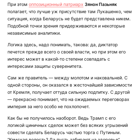
При этом
оппозиционный патриарх
Зянон Пазьняк
полагает, что лучше уж присутствие там Лукашенко, чем
ситуация, когда Беларусь не будет представлена никем.
Подобной точки зрения придерживаются и некоторые
независимые аналитики.
Логика здесь, надо понимать, такова: да, диктатор
печется прежде всего о своей власти, но при этом его
интерес может в какой-то степени совпадать с
интересами защиты суверенитета.
Сам же правитель — между молотом и наковальней. С
одной стороны, он оказался в жесточайшей зависимости
от Кремля, получает оттуда сильную подпитку. С другой
— прекрасно понимает, что на ожидаемых переговорах
империя за него особо не похлопочет.
Как бы не получилось наоборот. Ведь Трамп с его
логикой циничных сделок может без всяких угрызений
совести сделать Беларусь частью торга с Путиным.
“Кемская волость? Да пусть забирают на здоровье“.