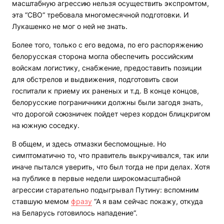
масштабную агрессию нельзя осуществить экспромтом,
эта “СВО“ требовала многомесячной подготовки. И
Лукашенко не мог о ней не знать.
Более того, только с его ведома, по его распоряжению
белорусская сторона могла обеспечить российским
войскам логистику, снабжение, предоставить позиции
для обстрелов и выдвижения, подготовить свои
госпитали к приему их раненых и т.д. В конце концов,
белорусские пограничники должны были загодя знать,
что дорогой союзничек пойдет через кордон блицкригом
на южную соседку.
В общем, и здесь отмазки беспомощные. Но
симптоматично то, что правитель выкручивался, так или
иначе пытался уверить, что был тогда не при делах. Хотя
на публике в первые недели широкомасштабной
агрессии старательно подыгрывал Путину: вспомним
ставшую мемом
фразу
“А я вам сейчас покажу, откуда
на Беларусь готовилось нападение“.