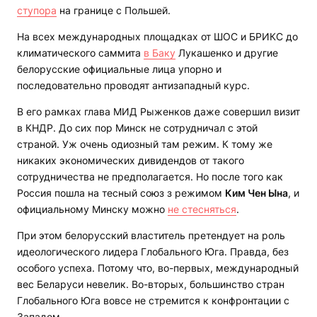
ступора
на границе с Польшей.
На всех международных площадках от ШОС и БРИКС до
климатического саммита
в Баку
Лукашенко и другие
белорусские официальные лица упорно и
последовательно проводят антизападный курс.
В его рамках глава МИД Рыженков даже совершил визит
в КНДР. До сих пор Минск не сотрудничал с этой
страной. Уж очень одиозный там режим. К тому же
никаких экономических дивидендов от такого
сотрудничества не предполагается. Но после того как
Россия пошла на тесный союз з режимом
Ким Чен Ына
, и
официальному Минску можно
не стесняться
.
При этом белорусский властитель претендует на роль
идеологического лидера Глобального Юга. Правда, без
особого успеха. Потому что, во-первых, международный
вес Беларуси невелик. Во-вторых, большинство стран
Глобального Юга вовсе не стремится к конфронтации с
Западом.