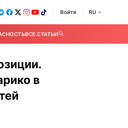
Войти
RU
АСНОСТЬ
ВСЕ СТАТЬИ
озиции.
арико в
тей