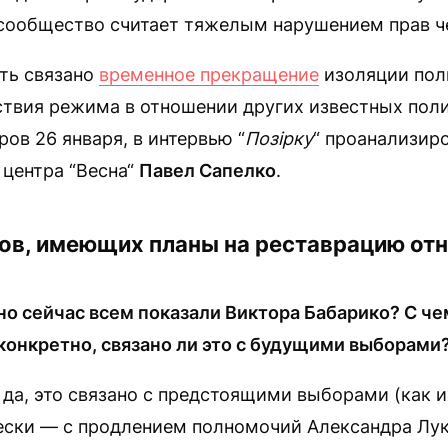
сообщество считает тяжелым нарушением прав ч
ть связано
временное прекращение
изоляции пол
твия режима в отношении других известных пол
ров 26 января, в интервью “
Позірку
“ проанализир
 центра “Весна“
Павел Сапелко
.
ков, имеющих планы на реставрацию от
о сейчас всем показали Виктора Бабарико? С че
 конкретно, связано ли это с будущими выборами
 да, это связано с предстоящими выборами (как 
чески — с продлением полномочий Александра Лу