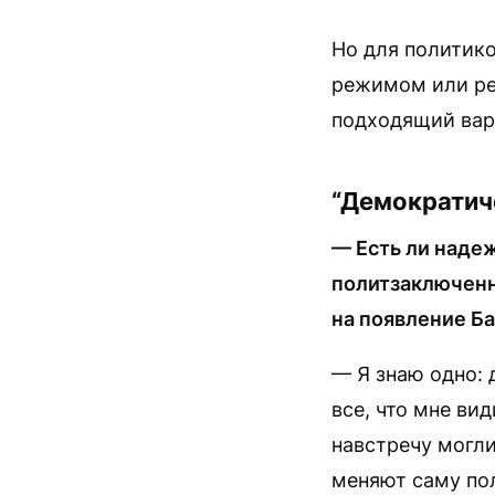
Но для политик
режимом или реа
подходящий вар
“Демократиче
— Есть ли наде
политзаключенн
на появление Б
— Я знаю одно: 
все, что мне ви
навстречу могли
меняют саму пол