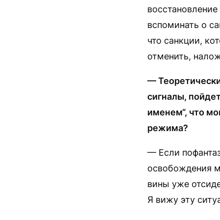
восстановление 
вспоминать о са
что санкции, ко
отменить, налож
— Теоретически,
сигналы, пойде
именем“, что мо
режима?
— Если пофантаз
освобождения мо
вины уже отсиде
Я вижу эту ситу