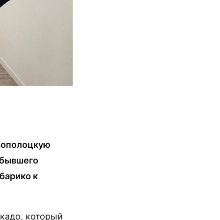
вополоцкую
 бывшего
барико к
кадо, который