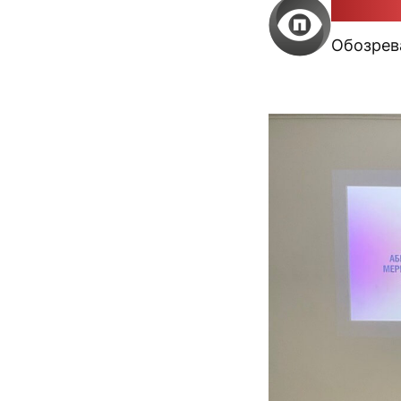
Катерин
Обозрева