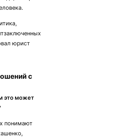
еловека.
итика,
итзаключенных
овал юрист
ношений с
м это может
?
их понимают
кашенко,