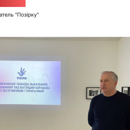
а Трухан
тель "Позірку"