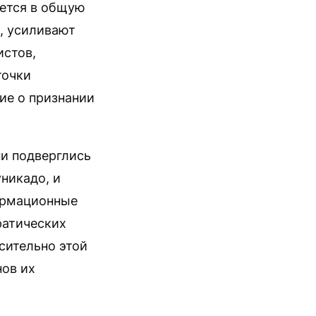
ается в общую
, усиливают
истов,
точки
ие о признании
ни подверглись
никадо, и
ормационные
ратических
сительно этой
нов их