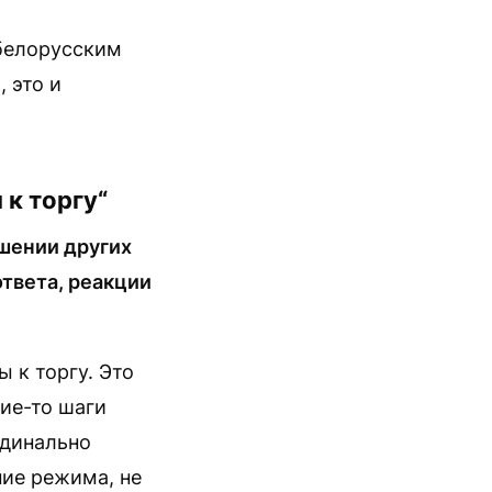
белорусским
 это и
 к торгу“
шении других
твета, реакции
 к торгу. Это
кие-то шаги
рдинально
ние режима, не