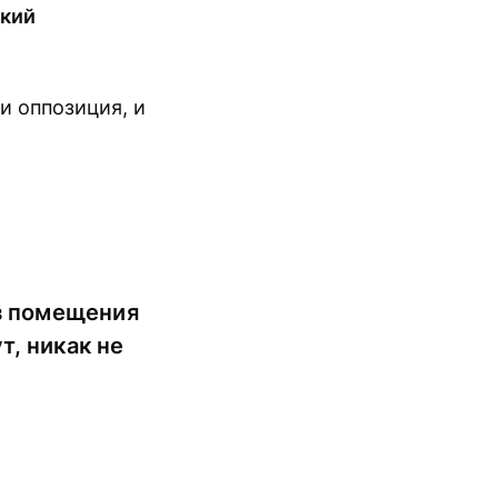
екий
и оппозиция, и
из помещения
т, никак не