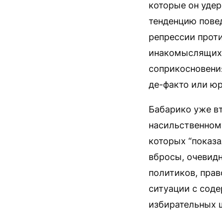
которые он удер
тенденцию повед
репрессии проти
инакомыслящих, 
соприкосновения
де-факто или ю
Бабарико уже вт
насильственном
которых “показа
вбросы, очевид
политиков, пра
ситуации с соде
избирательных ш