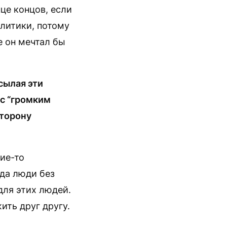
це концов, если
олитики, потому
е он мечтал бы
сылая эти
 с “громким
сторону
кие-то
гда люди без
для этих людей.
ить друг другу.