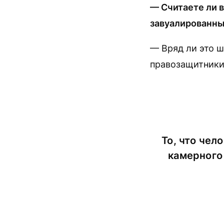
— Считаете ли в
завуалированны
— Вряд ли это ш
правозащитники
То, что чел
камерного 