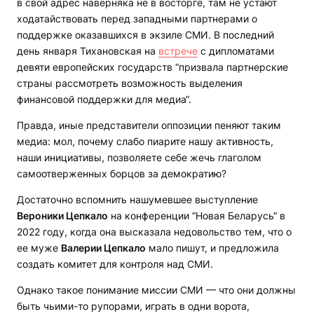
в свой адрес наверняка не в восторге, там не устают
ходатайствовать перед западными партнерами о
поддержке оказавшихся в экзиле СМИ. В последний
день января Тихановская на
встрече
с дипломатами
девяти европейских государств “призвала партнерские
страны рассмотреть возможность выделения
финансовой поддержки для медиа“.
Правда, иные представители оппозиции пеняют таким
медиа: мол, почему слабо пиарите нашу активность,
наши инициативы, позволяете себе жечь глаголом
самоотверженных борцов за демократию?
Достаточно вспомнить нашумевшее выступление
Вероники Цепкало
на конференции “Новая Беларусь“ в
2022 году, когда она высказала недовольство тем, что о
ее муже
Валерии Цепкало
мало пишут, и предложила
создать комитет для контроля над СМИ.
Однако такое понимание миссии СМИ — что они должны
быть чьими-то рупорами, играть в одни ворота,