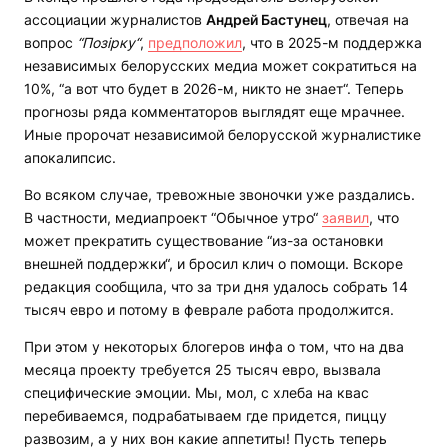
ассоциации журналистов
Андрей Бастунец
, отвечая на
вопрос
“Позірку“
,
предположил
, что в 2025-м поддержка
независимых белорусских медиа может сократиться на
10%, “а вот что будет в 2026-м, никто не знает“. Теперь
прогнозы ряда комментаторов выглядят еще мрачнее.
Иные пророчат независимой белорусской журналистике
апокалипсис.
Во всяком случае, тревожные звоночки уже раздались.
В частности, медиапроект “Обычное утро“
заявил
, что
может прекратить существование “из-за остановки
внешней поддержки“, и бросил клич о помощи. Вскоре
редакция сообщила, что за три дня удалось собрать 14
тысяч евро и потому в феврале работа продолжится.
При этом у некоторых блогеров инфа о том, что на два
месяца проекту требуется 25 тысяч евро, вызвала
специфические эмоции. Мы, мол, с хлеба на квас
перебиваемся, подрабатываем где придется, пиццу
развозим, а у них вон какие аппетиты! Пусть теперь