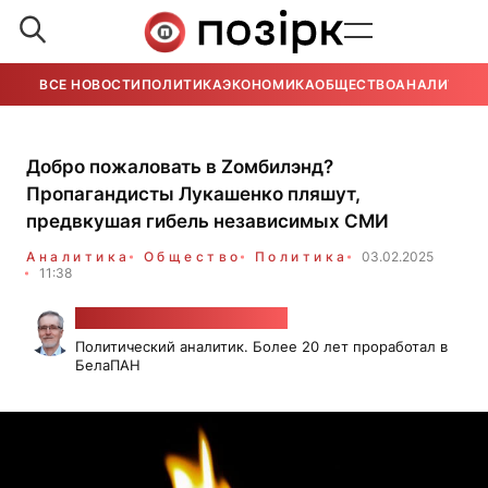
ВСЕ НОВОСТИ
ПОЛИТИКА
ЭКОНОМИКА
ОБЩЕСТВО
АНАЛИТИКА
Добро пожаловать в Zомбилэнд?
Пропагандисты Лукашенко пляшут,
предвкушая гибель независимых СМИ
Аналитика
Общество
Политика
03.02.2025
11:38
Александр Класковский
Политический аналитик. Более 20 лет проработал в
БелаПАН