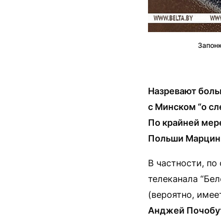
Запонк
Назревают боль
с Минском “о с
По крайней мер
Польши Марцин 
В частности, по
телеканала “Бел
(вероятно, имее
Анджей Почобу