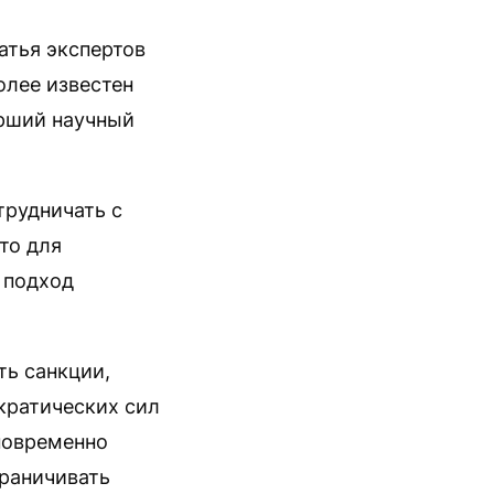
атья экспертов
олее известен
арший научный
трудничать с
то для
 подход
ть санкции,
кратических сил
дновременно
граничивать