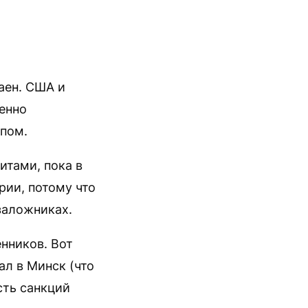
чаен. США и
енно
пом.
итами, пока в
ории, потому что
заложниках.
нников. Вот
л в Минск (что
сть санкций