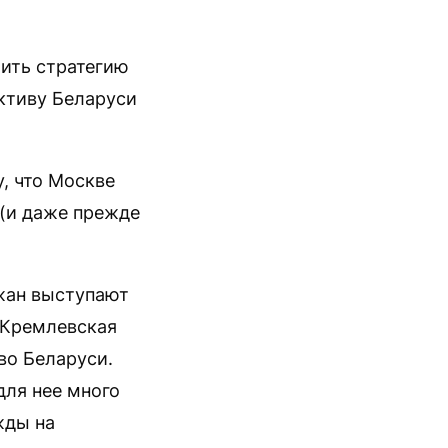
тить стратегию
ктиву Беларуси
у, что Москве
 (и даже прежде
жан выступают
. Кремлевская
во Беларуси.
для нее много
жды на