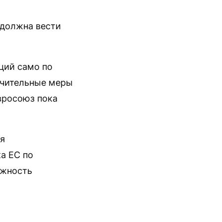
к должна вести
ций само по
ничительные меры
вросоюз пока
ся
а ЕС по
ожность