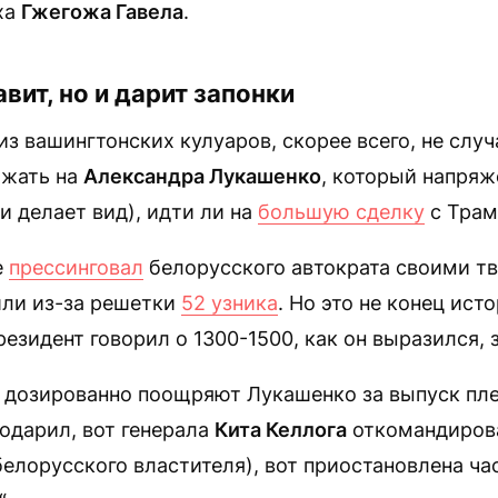
ха
Гжегожа Гавела
.
вит, но и дарит запонки
из вашингтонских кулуаров, скорее всего, не слу
ажать на
Александра Лукашенко
, который напряж
и делает вид), идти ли на
большую сделку
с Трам
е
прессинговал
белорусского автократа своими тв
шли из-за решетки
52 узника
. Но это не конец ист
езидент говорил о 1300-1500, как он выразился, 
 дозированно поощряют Лукашенко за выпуск пле
одарил, вот генерала
Кита Келлога
откомандирова
елорусского властителя), вот приостановлена ча