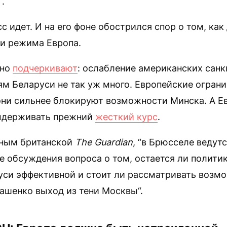
.
с идет. И на его фоне обострился спор о том, ка
ии режима Европа.
жно
подчеркивают
: ослабление американских санк
ям Беларуси не так уж много. Европейские огра
 они сильнее блокируют возможности Минска. А Е
ыдерживать прежний
жесткий курс
.
нным британской
The Guardian
, “в Брюсселе ведут
 обсуждения вопроса о том, остается ли политик
уси эффективной и стоит ли рассматривать возм
ашенко выход из тени Москвы“.