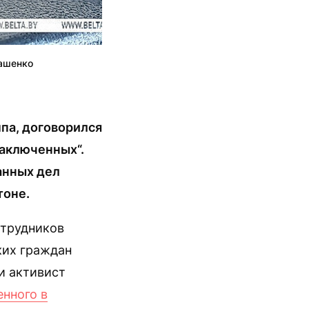
кашенко
па, договорился
аключенных“.
анных дел
тоне.
отрудников
ких граждан
и активист
енного в