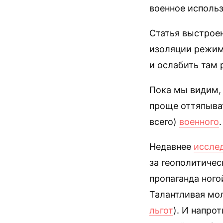
военное использ
Статья выстроен
изоляции режим
и ослабить там 
Пока мы видим, 
проще оттяпыват
всего)
военного
.
Недавнее
иссле
за геополитичес
пропаганда ного
Талантливая мол
льгот
). И напро