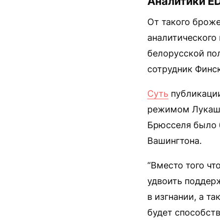
Аналитики E
От такого броже
аналитического 
белорусской по
сотрудник Финс
Суть
публикации
режимом Лукашен
Брюсселя было 
Вашингтона.
“Вместо того чт
удвоить поддер
в изгнании, а т
будет способст