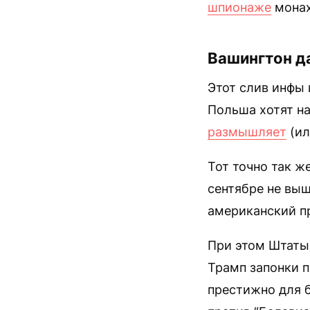
шпионаже
мона
Вашингтон да
Этот слив инфы 
Польша хотят н
размышляет
(ил
Тот точно так ж
сентябре не вы
американский пр
При этом Штаты
Трамп запонки п
престижно для б