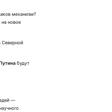
Каков механизм?
 на новое
в Северной
Путина
будут
оздей —
научного