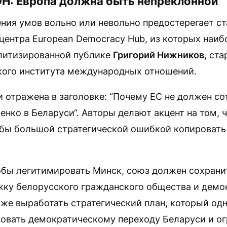
DH: Европа должна быть непреклонной
ния умов вольно или невольно предостерегает ст
центра European Democracy Hub, из которых наиб
литизированной публике
Григорий Нижников
, ст
кого института международных отношений.
 отражена в заголовке: “Почему ЕС не должен со
ко в Беларуси“. Авторы делают акцент на том, ч
бы большой стратегической ошибкой копировать
обы легитимировать Минск, союз должен сохрани
жку белорусского гражданского общества и демо
акже выработать стратегический план, который о
вовать демократическому переходу Беларуси и о