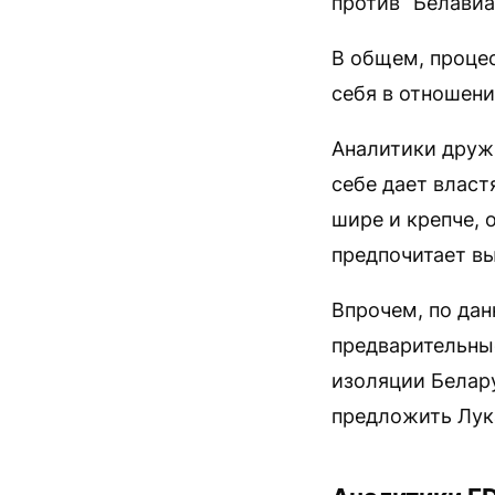
против “Белавиа“
В общем, процес
себя в отношен
Аналитики дру
себе дает власт
шире и крепче,
предпочитает в
Впрочем, по да
предварительные
изоляции Белар
предложить Лук