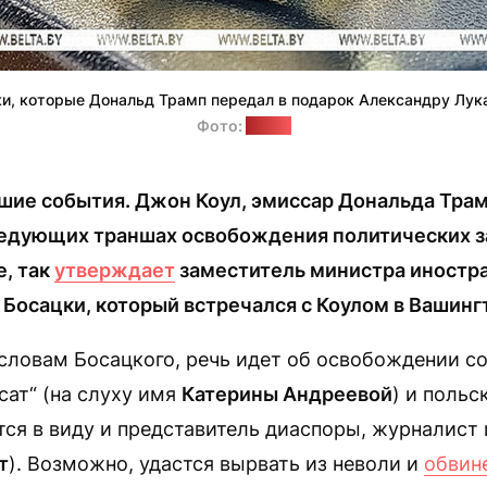
и, которые Дональд Трамп передал в подарок Александру Лу
Фото:
БелТА
шие события. Джон Коул, эмиссар Дональда Трам
ледующих траншах освобождения политических з
е, так
утверждает
заместитель министра иностр
Босацки, который встречался с Коулом в Вашинг
 словам Босацкого, речь идет об освобождении с
сат“ (на слуху имя
Катерины Андреевой
) и польс
тся в виду и представитель диаспоры, журналист 
т
). Возможно, удастся вырвать из неволи и
обвин