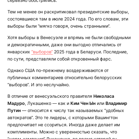
серьезно обострились.
Тем не менее он раскритиковал президентские выборы,
состоявшиеся там в июле 2024 года. По его словам, эти
выборы были “мягко говоря, очень странными“.
Хотя выборы в Венесуэле и впрямь не были свободными
и демократичными, даже они выгодно отличались от
январских
“выборов“
2025 года в Беларуси. Последние,
по сути, представляли собой откровенный фарс.
Однако США по-прежнему воздерживаются от
публичных комментариев относительно белорусских
“выборов“. И это неслучайно.
В отличие от венесуэльского правителя
Николаса
Мадуро
, Лукашенко — как и
Ким Чен Ын
или
Владимир
Путин
— относится к числу так называемых “удобных
автократов“. Это те лидеры, с которыми Вашингтон
предпочитает не ссориться. Иногда даже делает им
комплименты. Можно с уверенностью сказать, что
“шарм-кампания“ Лукашенко, во время которой он