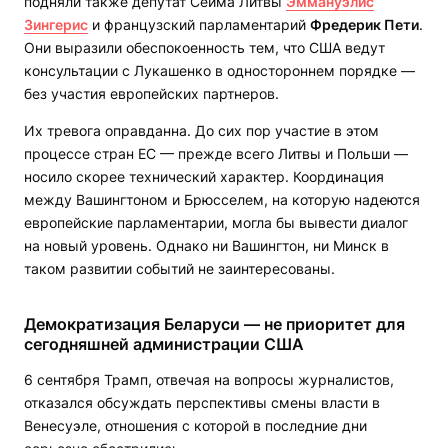
подняли также депутат Сейма Литвы
Эммануэлис
Зингерис
и французский парламентарий
Фредерик Пети
.
Они выразили обеспокоенность тем, что США ведут
консультации с Лукашенко в одностороннем порядке —
без участия европейских партнеров.
Их тревога оправданна. До сих пор участие в этом
процессе стран ЕС — прежде всего Литвы и Польши —
носило скорее технический характер. Координация
между Вашингтоном и Брюсселем, на которую надеются
европейские парламентарии, могла бы вывести диалог
на новый уровень. Однако ни Вашингтон, ни Минск в
таком развитии событий не заинтересованы.
Демократизация Беларуси — не приоритет для
сегодняшней администрации США
6 сентября Трамп, отвечая на вопросы журналистов,
отказался обсуждать перспективы смены власти в
Венесуэле, отношения с которой в последние дни