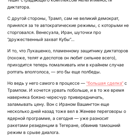
диктатора.
С другой стороны, Трамп, сам не великий демократ,
принялся за те автократические режимы, с которыми не
сторговался. Венесуэла, Иран, шуточки про
“дружественный захват Кубы“…
И то, что Лукашенко, пламенному защитнику диктаторов
(похоже, телят и деспотов он любит сильнее всего),
приходится теперь помалкивать или в крайнем случае
роптать вполголоса, — это бы еще полбеды.
Но ведь у него самого в процессе —
“большая сделка“
с
Трампом. И хочется урвать побольше, и в то же время
наверняка боязно чересчур привередничать,
заламывать цену. Вон с Ираном Вашингтон еще
несколько дней назад тоже вел в Женеве переговоры о
ядерной программе, а сегодня — уже разносит
ракетами резиденции в Тегеране, обвинив тамошний
режим в срыве диалога.