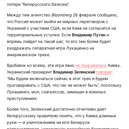
потери “белорусского балкона“.
Между тем агентство
Bloomberg
28 февраля сообщило,
что Россия может выйти из мирных переговоров с
Украиной с участием США, если Киев не согласится на
территориальные уступки. Если
Владимир Путин
и
впрямь пойдет на такой шаг, то его тем более будет
раздражать сепаратная игра Лукашенко на
американском треке.
Вдобавок ко всему, эта игра явно
не понравилась
Киеву.
Украинский президент
Владимир Зеленский
говорит
:
“Мы будем включаться сейчас в этот трек и будем
проговаривать с США, что так не может быть“, поскольку
Лукашенко, мол, соагрессор, замешан в военных
преступлениях.
Более того, Зеленский достаточно отчетливо дает
белорусскому правителю понять, что у Киева длинные
руки — и уничтожением на юге Беларуси
ретрансляторов, наводивших российские беспилотники,