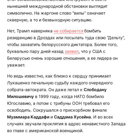
нынешней международной обстановки выглядит
символично. На жаргоне слово “вилы“ означает
скверную, а то и безвыходную ситуацию.
Нет, Трамп наверняка
не собирается
бомбить
резиденцию в Дроздах или посылать туда свою “Дельту“,
чтобы захватить белорусского диктатора. Более того,
буквально пару дней назад
заявил
, что у США с
Беларусью очень хорошие отношения, а ее лидера он
уважает.
Но ведь известно, как близко к сердцу принимает
Лукашенко печальную судьбу каждого очередного
собрата-автократа. Он даже летал к
Слободану
Милошевичу
в 1999 году, когда НАТО бомбило
Югославию, а потом с трибуны ООН требовал его
освободить. Сокрушался о прискорбном финале
Муаммара Каддафи
и
Саддама Хусейна
. И во всех
случаях звучали проклятия в адрес ненавистного Запада
во главе с американской военщиной.