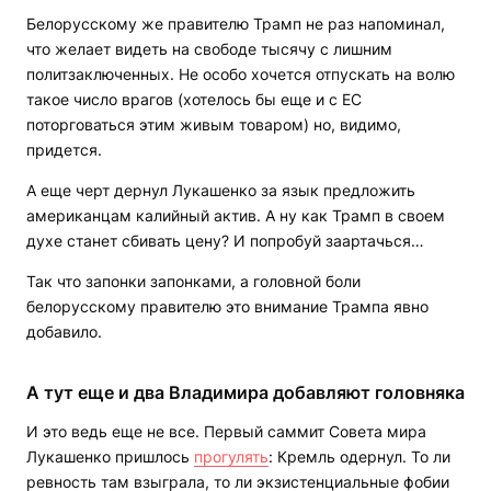
Белорусскому же правителю Трамп не раз напоминал,
что желает видеть на свободе тысячу с лишним
политзаключенных. Не особо хочется отпускать на волю
такое число врагов (хотелось бы еще и с ЕС
поторговаться этим живым товаром) но, видимо,
придется.
А еще черт дернул Лукашенко за язык предложить
американцам калийный актив. А ну как Трамп в своем
духе станет сбивать цену? И попробуй заартачься…
Так что запонки запонками, а головной боли
белорусскому правителю это внимание Трампа явно
добавило.
А тут еще и два Владимира добавляют головняка
И это ведь еще не все. Первый саммит Совета мира
Лукашенко пришлось
прогулять
: Кремль одернул. То ли
ревность там взыграла, то ли экзистенциальные фобии