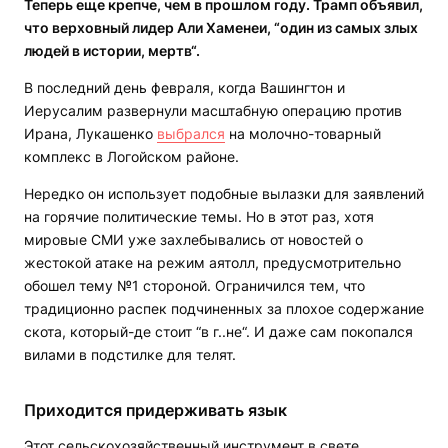
Теперь еще крепче, чем в прошлом году. Трамп объявил,
что верховный лидер Али Хаменеи, “один из самых злых
людей в истории, мертв“.
В последний день февраля, когда Вашингтон и
Иерусалим развернули масштабную операцию против
Ирана, Лукашенко
выбрался
на молочно-товарный
комплекс в Логойском районе.
Нередко он использует подобные вылазки для заявлений
на горячие политические темы. Но в этот раз, хотя
мировые СМИ уже захлебывались от новостей о
жестокой атаке на режим аятолл, предусмотрительно
обошел тему №1 стороной. Ограничился тем, что
традиционно распек подчиненных за плохое содержание
скота, который-де стоит “в г..не“. И даже сам покопался
вилами в подстилке для телят.
Приходится придерживать язык
Этот сельскохозяйственный инструмент в свете