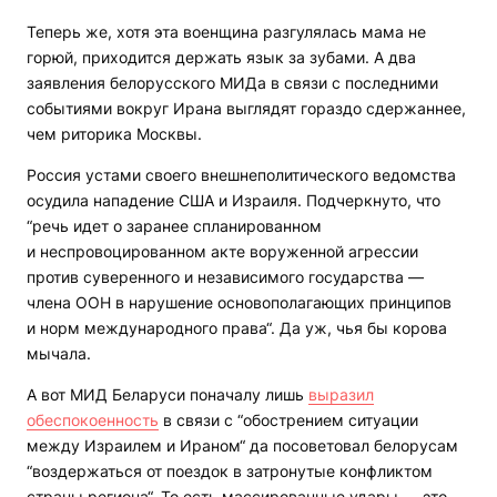
Теперь же, хотя эта военщина разгулялась мама не
горюй, приходится держать язык за зубами. А два
заявления белорусского МИДа в связи с последними
событиями вокруг Ирана выглядят гораздо сдержаннее,
чем риторика Москвы.
Россия устами своего внешнеполитического ведомства
осудила нападение США и Израиля. Подчеркнуто, что
“речь идет о заранее спланированном
и неспровоцированном акте воруженной агрессии
против суверенного и независимого государства —
члена ООН в нарушение основополагающих принципов
и норм международного права“. Да уж, чья бы корова
мычала.
А вот МИД Беларуси поначалу лишь
выразил
обеспокоенность
в связи с “обострением ситуации
между Израилем и Ираном“ да посоветовал белорусам
“воздержаться от поездок в затронутые конфликтом
страны региона“. То есть массированные удары — это