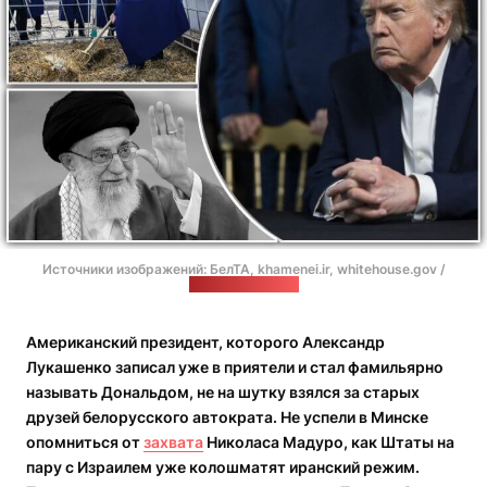
Источники изображений: БелТА, khamenei.ir, whitehouse.gov /
коллаж: "Позірк"
Американский президент, которого Александр
Лукашенко записал уже в приятели и стал фамильярно
называть Дональдом, не на шутку взялся за старых
друзей белорусского автократа. Не успели в Минске
опомниться от
захвата
Николаса Мадуро, как Штаты на
пару с Израилем уже колошматят иранский режим.