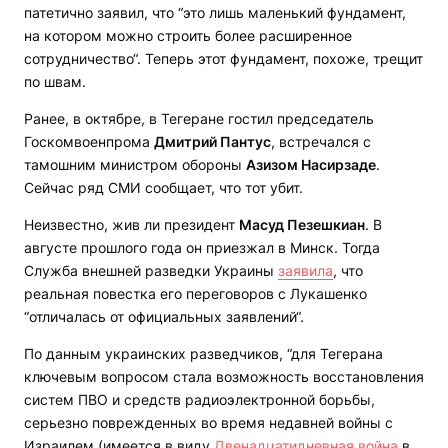
патетично заявил, что “это лишь маленький фундамент,
на котором можно строить более расширенное
сотрудничество“. Теперь этот фундамент, похоже, трещит
по швам.
Ранее, в октябре, в Тегеране гостил председатель
Госкомвоенпрома
Дмитрий Пантус
, встречался с
тамошним министром обороны
Азизом Насирзаде
.
Сейчас ряд СМИ сообщает, что тот убит.
Неизвестно, жив ли президент
Масуд Пезешкиан
. В
августе прошлого года он приезжал в Минск. Тогда
Служба внешней разведки Украины
заявила
, что
реальная повестка его переговоров с Лукашенко
“отличалась от официальных заявлений“.
По данным украинских разведчиков, “для Тегерана
ключевым вопросом стала возможность восстановления
систем ПВО и средств радиоэлектронной борьбы,
серьезно поврежденных во время недавней войны с
Израилем (имеется в виду
Двенадцатидневная война
в