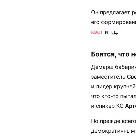
Он предлагает р
его формировани
квот
и т.д.
Боятся, что 
Демарш бабарик
заместитель
Св
и лидер крупней
что кто-то пыта
и спикер КС
Арт
Но прежде всег
демократичным 