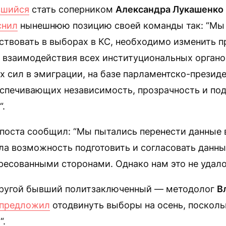
вшийся
стать соперником
Александра Лукашенко
снил
нынешнюю позицию своей команды так: “Мы 
ствовать в выборах в КС, необходимо изменить 
 взаимодействия всех институциональных органо
 сил в эмиграции, на базе парламентско-презид
еспечивающих независимость, прозрачность и под
“.
 поста сообщил: “Мы пытались перенести данные
ыла возможность подготовить и согласовать данн
ресованными сторонами. Однако нам это не удало
ругой бывший политзаключенный — методолог
В
предложил
отодвинуть выборы на осень, посколь
“.