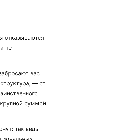
ты отказываются
и не
 забросают вас
структура, — от
таинственного
 крупной суммой
нут: так ведь
егиональных