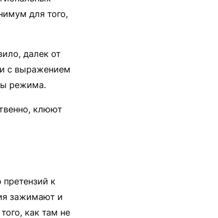
нимум для того,
вило, далек от
ции с выражением
ны режима.
ственно, клюют
 претензий к
ния зажимают и
того, как там не