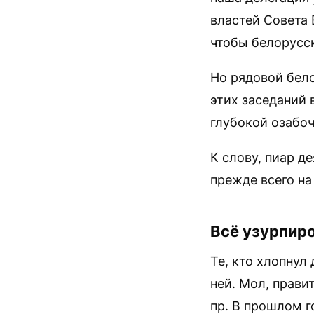
властей Совета 
чтобы белорусск
Но рядовой бело
этих заседаний 
глубокой озабо
К слову, пиар д
прежде всего на
Всё узурпир
Те, кто хлопнул
ней. Мол, прави
пр. В прошлом г