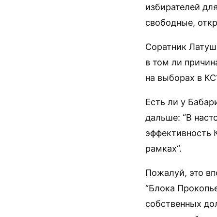
избирателей дл
свободные, отк
Соратник Латуш
в том ли причин
на выборах в КС
Есть ли у Бабар
дальше: “В нас
эффективность К
рамках“.
Пожалуй, это вп
“Блока Прокопье
собственных до