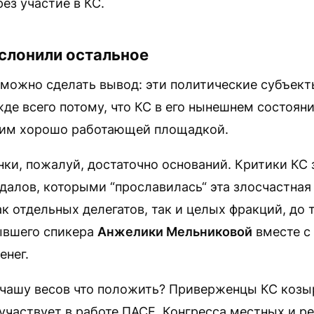
рез участие в КС.
слонили остальное
 можно сделать вывод: эти политические субъек
де всего потому, что КС в его нынешнем состояни
 им хорошо работающей площадкой.
нки, пожалуй, достаточно оснований. Критики КС
алов, которыми “прославилась“ эта злосчастная 
ак отдельных делегатов, так и целых фракций, до 
вшего спикера
Анжелики Мельниковой
вместе с
енег.
 чашу весов что положить? Приверженцы КС козыр
участвует в работе ПАСЕ, Конгресса местных и р