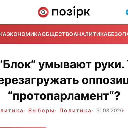
КА
ЭКОНОМИКА
ОБЩЕСТВО
АНАЛИТИКА
БЕЗОП
“Блок“ умывают руки. 
перезагружать оппози
“протопарламент“?
литика
Выборы
Политика
31.03.2026