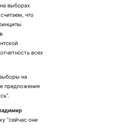
на выборах
считаем, что
принципы
в
ентской
отчетность всех
 выборы на
ые предложения
сь“.
ладимир
ку “сейчас они