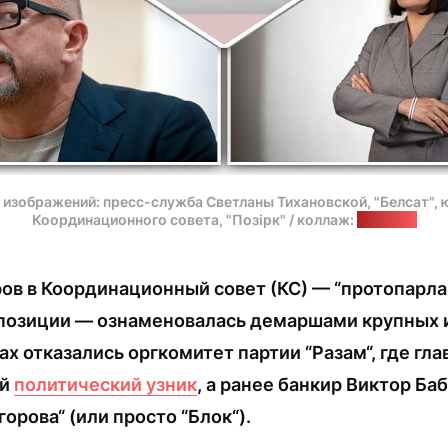
 изображений: пресс-служба Светланы Тихановской, "Белсат", 
Координационного совета, "Позірк" / коллаж:
"Позірк"
ов в Координационный совет (КС) — “протопарл
позиции — ознаменовалась демаршами крупных и
ах отказались оргкомитет партии “Разам“, где гл
ий
политический узник
, а ранее банкир Виктор Баб
орова“ (или просто “Блок“).