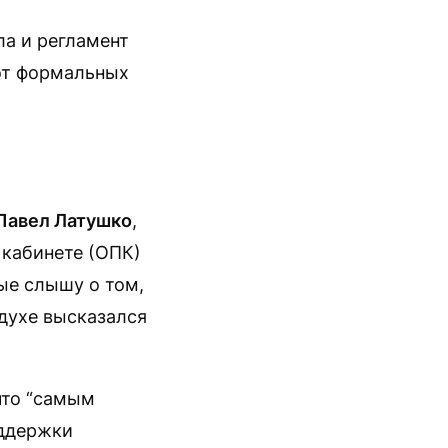
ла и регламент
 от формальных
Павел Латушко
,
кабинете (ОПК)
ые слышу о том,
 духе высказался
что “самым
оддержки