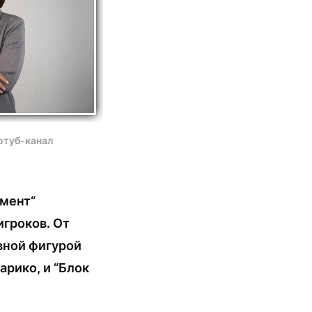
ютуб-канал
амент“
гроков. От
авной фигурой
арико, и “Блок