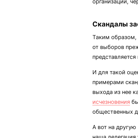
организаций, че
Скандалы за
Таким образом,
от выборов преж
представляется
И для такой оце
примерами сканд
выхода из нее к
исчезновения
бы
общественных д
А вот на другую
наша делегация 