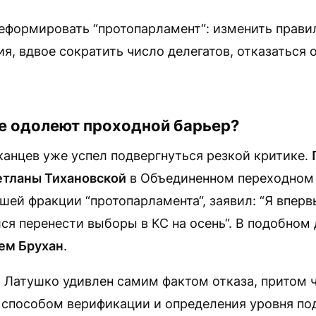
еформировать “протопарламент“: изменить прави
я, вдвое сократить число делегатов, отказаться
не одолеют проходной барьер?
анцев уже успел подвергнуться резкой критике.
етланы Тихановской
в Объединенном переходном 
шей фракции “протопарламента“, заявил: “Я вперв
лся перенести выборы в КС на осень“. В подобном
ем Брухан
.
о Латушко удивлен самим фактом отказа, притом 
способом верификации и определения уровня п