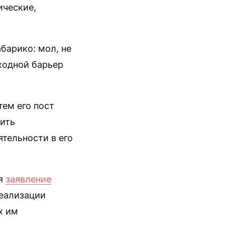
ические,
барико: мол, не
оходной барьер
тем его пост
ить
ятельности в его
ся
заявление
реализации
х им