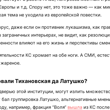
Европы и т.д. Спору нет, это тоже важно — как ми
ая тема не уходила из европейской повестки.
рус, даже если он противник лукашизма, как пра
в заграничных интерьерах, не видит, как резолю
ченности влияют на его жизнь и перспективы сме
еятельности КС хромает на обе ноги. А СМИ, есте
 жареное.
овали Тихановская да Латушко?
 дверью этой институции, могут излить множество
т бал группировка Латушко, альтернативные мне
оду, например, фракция “Воля“
вышла
из КС после 