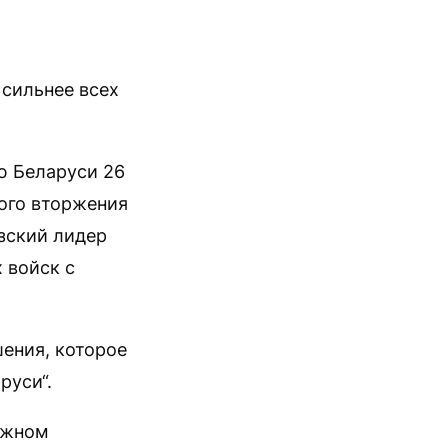
 сильнее всех
ю Беларуси 26
ого вторжения
зский лидер
 войск с
шения, которое
руси“.
можном