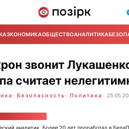
КА
ЭКОНОМИКА
ОБЩЕСТВО
АНАЛИТИКА
БЕЗОП
рон звонит Лукашенко
па считает нелегити
тика
Безопасность
Политика
25.05.2
ндр Класковский
еский аналитик. Более 20 лет проработал в Бела