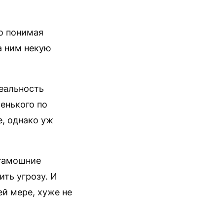
но понимая
а ним некую
реальность
енького по
е, однако уж
 тамошние
ть угрозу. И
ей мере, хуже не