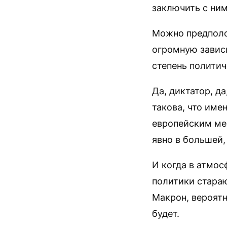
заключить с ни
Можно предполож
огромную завис
степень политич
Да, диктатор, д
такова, что име
европейским мер
явно в большей,
И когда в атмос
политики стара
Макрон, вероятно
будет.