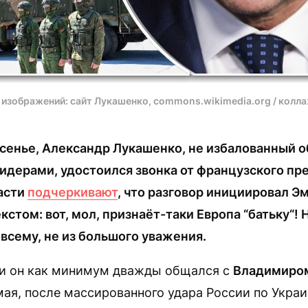
 изображений: сайт Лукашенко, commons.wikimedia.org / колл
ресенье, Александр Лукашенко, не избалованный 
идерами, удостоился звонка от французского пр
асти
подчеркивают
, что разговор инициировал 
кстом: вот, мол, признаёт-таки Европа “батьку“! 
 всему, не из большого уважения.
ни он как минимум дважды общался с
Владимиро
мая, после массированного удара России по Украи