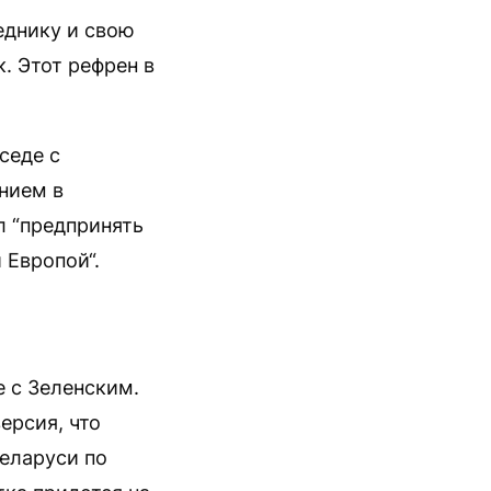
еднику и свою
. Этот рефрен в
седе с
нием в
л “предпринять
 Европой“.
 с Зеленским.
версия, что
еларуси по