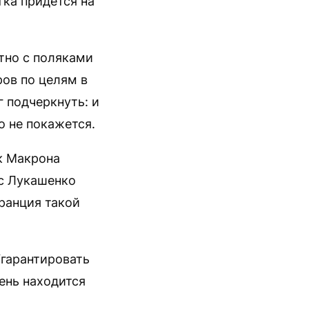
тка придется на
тно с поляками
ов по целям в
 подчеркнуть: и
о не покажется.
к Макрона
 с Лукашенко
ранция такой
“гарантировать
ень находится