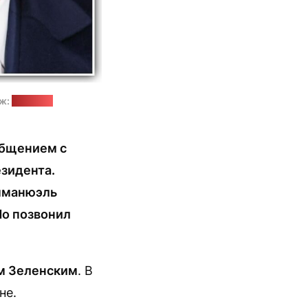
аж:
"Позірк"
общением с
езидента.
Эмманюэль
Но позвонил
м Зеленским
. В
не.