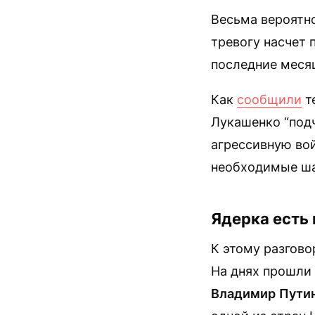
Весьма вероятно
тревогу насчет 
последние месяц
Как
сообщили
т
Лукашенко “подч
агрессивную вой
необходимые ша
Ядерка есть 
К этому разгово
На днях прошли
Владимир
Пути