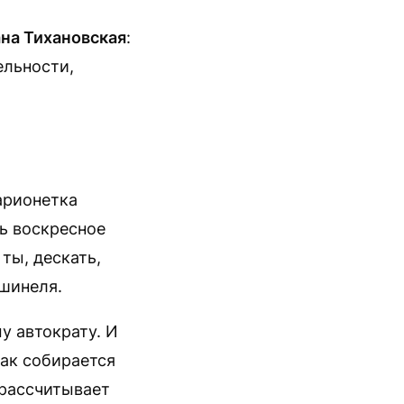
на Тихановская
:
ельности,
арионетка
ь воскресное
ты, дескать,
ишинеля.
 автократу. И
ак собирается
 рассчитывает