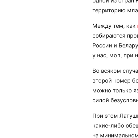
одной из стран 
территорию мла
Между тем, как
собираются про
России и Белару
у нас, мол, при
Во всяком случа
второй номер б
можно только я
силой безусловн
При этом Латушк
какие-либо обещ
на минимальном 