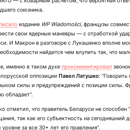
НАТО — с коварным расчетом, что вероятная отве
дшего союзника.
писало
издание
WP Wiadomości
, французы совмес
вести свои ядерные маневры — с отработкой удар
си. И Макрон в разговоре с Лукашенко вполне мог
 необходимости найдется чем влупить так, что мал
е, именно в таком духе
прокомментировал
звоно
елорусской оппозиции
Павел Латушко
: “Говорить
зыком силы и предупреждений с позиции силы. Ф
о обладает”.
о отметил, что правитель Беларуси не способен 
ания, так как его субъектность на сегодняшний д
уровне за все 30+ лет его правления”.