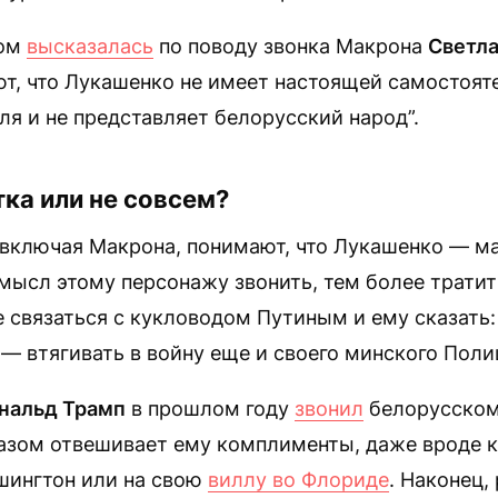
зом
высказалась
по поводу звонка Макрона
Светла
т, что Лукашенко не имеет настоящей самостоят
ля и не представляет белорусский народ”.
ка или не совсем?
, включая Макрона, понимают, что Лукашенко — м
мысл этому персонажу звонить, тем более тратит
 связаться с кукловодом Путиным и ему сказать: 
 — втягивать в войну еще и своего минского Пол
нальд Трамп
в прошлом году
звонил
белорусскому
разом отвешивает ему комплименты, даже вроде к
шингтон или на свою
виллу во Флориде
. Наконец,