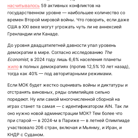
насчитывалось
59 активных конфликтов на
государственном уровне — наибольшее количество со
времен Второй мировой войны. Что говорить, если даже
США в ХХІ веке могут угрожать чуть ли не аннексией
Гренландии или Канаде.
До уровня двадцатилетней давности упал уровень
демократии в мире. Согласно исследованию
The
Economist
, в 2024 году лишь 6,6% населения планеты
жило
в полных демократиях (против 12,5% 10 лет назад),
тогда как 40% — под авторитарными режимами.
Если МОК будет жестко оценивать войны и диктатуры и
отстранять виновных, ряды олимпийцев сильно
поредеют. Ну или самой многочисленной сборной на
играх станет та самая — с идентификатором AIN. Так ли
оно нужно новой администрации МОК? Тем более что
при старой — в 2024-м в Париже — в летней Олимпиаде
участвовало 206 стран, включая и Мьянму, и Иран, и
КНДР с Суданом.