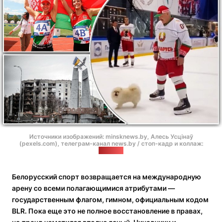
Источники изображений: minsknews.by, Алесь Усцінаў
(pexels.com), телеграм-канал news.by / стоп-кадр и коллаж:
"Позірк"
Белорусский спорт возвращается на международную
арену со всеми полагающимися атрибутами —
государственным флагом, гимном, официальным кодом
BLR. Пока еще это не полное восстановление в правах,