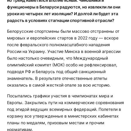
но тренд наметился вполне ясный. Чиновники и
функционеры в Беларуси радуются, но извлекли ли они
уроки из четырех лет изоляции? И долгой ли будет эта
радость в условиях стагнации спортивной отрасли?
Белорусские спортсмены были массово отстранены от
мировых и европейских стартов в 2022 году — вскоре
после февральского полномасштабного нападения
России на Украину. Участие Минска в военной агрессии
было настолько очевидным, что Международный
олимпийский комитет (МОК) особо не рефлексировал,
подводя РФ и Беларусь под общий санкционный
знаменатель. В результате отечественные атлеты
оказались в самой жесткой опале за всю историю.
Посыпались графики участия в чемпионатах мира и
Европы. Закрылись пути на коммерческие соревнования
под эгидой ведущих всемирных федераций. Полетели в
корзину все утвержденные в министерских кабинетах
планы по медалям, призовым местам и прочим
нормативам.