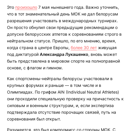
Это
произошло
7 мая нынешнего года. Важно уточнить,
что в тот знаменательный день МОК не дал белорусам
разрешения участвовать в международных турнирах.
Он просто обнулил свои предыдущие рекомендации о
допуске белорусских атлетов к соревнованиям строго в
нейтральном статусе. Пришло, по его мнению, время,
когда страна в центре Европы,
более 30 лет
живущая
под диктатурой
Александра Лукашенко
, вновь может
быть представлена в мировом спорте на полноправной
основе, с флагом и гимном.
Как спортсмены-нейтралы белорусы участвовали в
крупных форумах и раньше — в том числе и в
Олимпиадах. По грифом AIN (Individual Neutral Athletes)
они проходили специальную проверку на причастность к
силовым и военным структурам, и, если экспертиза
подтверждала отсутствие порочащих связей, путь на
соревнования был открыт.
Разумеется, это был компромисс со стороны МОК. С