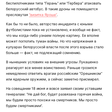
беспилотниками типа “Герань” или “Гербера” атаковать
белорусский автобус. В такие дроны не помещается
пресловутая
“визитка Яроша”
.
Как бы то ни было, авторство инцидента с юными
футболистами пока не установлено, и вообще не факт,
что мы когда-либо узнаем полную картину. Ее вполне
может поглотить туман войны. Но что напряжения в
кулуарах белорусской власти после этого взрыва стало
больше — факт, не подлежащий сомнению.
В нынешних условиях на внешние угрозы Лукашенко
реагирует все менее воинственно. Раньше грозился
немедленно ответить врагам российским “Орешником”
или ядерным оружием, а сейчас заметно присмирел.
На совещании 18 июня и вовсе заявил своим уставшим
генералам: “Не дай бог, будет развязана горячая война,
мы будем просто похожи на смертников. Мы просто
будем смертниками“.