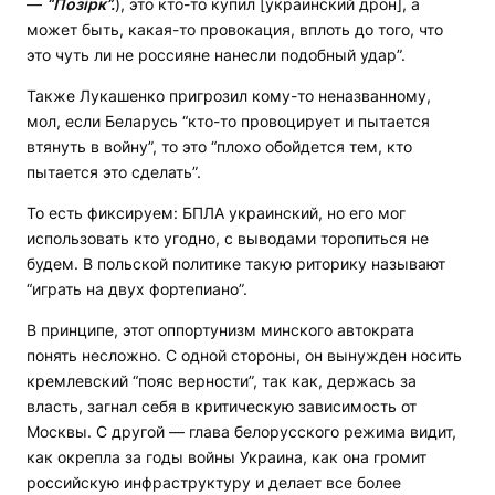
—
“Позірк
”
.
), это кто-то купил [украинский дрон], а
может быть, какая-то провокация, вплоть до того, что
это чуть ли не россияне нанесли подобный удар”.
Также Лукашенко пригрозил кому-то неназванному,
мол, если Беларусь “кто-то провоцирует и пытается
втянуть в войну”, то это “плохо обойдется тем, кто
пытается это сделать”.
То есть фиксируем: БПЛА украинский, но его мог
использовать кто угодно, с выводами торопиться не
будем. В польской политике такую риторику называют
“играть на двух фортепиано”.
В принципе, этот оппортунизм минского автократа
понять несложно. С одной стороны, он вынужден носить
кремлевский “пояс верности”, так как, держась за
власть, загнал себя в критическую зависимость от
Москвы. С другой — глава белорусского режима видит,
как окрепла за годы войны Украина, как она громит
российскую инфраструктуру и делает все более