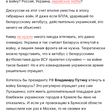
в войну? Россия, Украина,
еврейское лобби
?
Дискуссии на этот счет вполне уместны в эпоху
гибридных войн. И даже если БПЛА, ударивший по
белорусскому автобусу, действительно украинский, это
ничего не объясняет.
Киеву
не нужно
никого никуда втягивать, это давно
очевидно. Украина и так считает Беларусь втянутой в
войну, и лишняя линия фронта ей не нужна. Теоретически
можно представить, что в автобус с белорусскими
футболистами дрон ВСУ прилетел случайно — на войне
такое бывает. Но и это командование украинское армии
решительно отрицает.
Хотелось бы президенту РФ
Владимиру Путину
втянуть в
войну Беларусь? Это регулярно отрицает уже сам
Лукашенко, хотя иметь дополнительный плацдарм для
бомбежек украинских городов в Крмеле бы явно не
отказались. И если уж провокацию в Брянской области
замыслили как раз в Москве, то не своими же