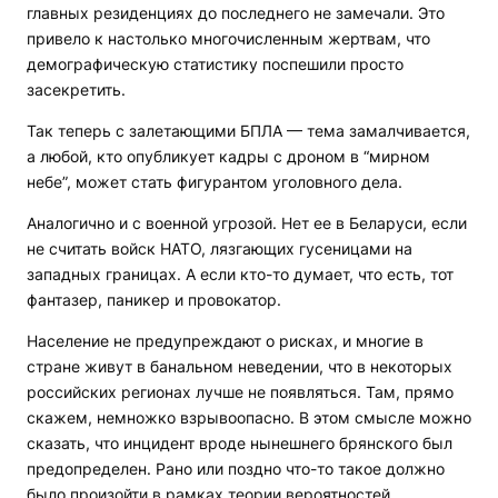
главных резиденциях до последнего не замечали. Это
привело к настолько многочисленным жертвам, что
демографическую статистику поспешили просто
засекретить.
Так теперь с залетающими БПЛА — тема замалчивается,
а любой, кто опубликует кадры с дроном в “мирном
небе”, может стать фигурантом уголовного дела.
Аналогично и с военной угрозой. Нет ее в Беларуси, если
не считать войск НАТО, лязгающих гусеницами на
западных границах. А если кто-то думает, что есть, тот
фантазер, паникер и провокатор.
Население не предупреждают о рисках, и многие в
стране живут в банальном неведении, что в некоторых
российских регионах лучше не появляться. Там, прямо
скажем, немножко взрывоопасно. В этом смысле можно
сказать, что инцидент вроде нынешнего брянского был
предопределен. Рано или поздно что-то такое должно
было произойти в рамках теории вероятностей.