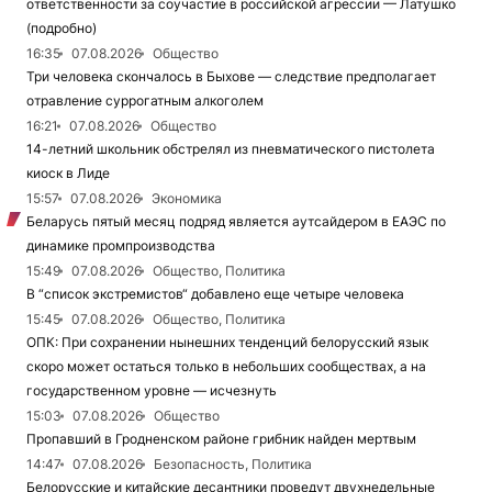
ответственности за соучастие в российской агрессии — Латушко
(подробно)
16:35
07.08.2026
Общество
Три человека скончалось в Быхове — следствие предполагает
отравление суррогатным алкоголем
16:21
07.08.2026
Общество
14-летний школьник обстрелял из пневматического пистолета
киоск в Лиде
15:57
07.08.2026
Экономика
Беларусь пятый месяц подряд является аутсайдером в ЕАЭС по
динамике промпроизводства
15:49
07.08.2026
Общество, Политика
В “список экстремистов“ добавлено еще четыре человека
15:45
07.08.2026
Общество, Политика
ОПК: При сохранении нынешних тенденций белорусский язык
скоро может остаться только в небольших сообществах, а на
государственном уровне — исчезнуть
15:03
07.08.2026
Общество
Пропавший в Гродненском районе грибник найден мертвым
14:47
07.08.2026
Безопасность, Политика
Белорусские и китайские десантники проведут двухнедельные