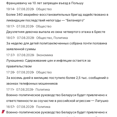
Францкевичу на 10 лет запрещен въезд в Польшу
19:14
07.08.2026
Общество
Более 340 аварийно-восстановительных бригад задействовано в
ликвидации последствий непогоды — "Белэнерго"
18:17
07.08.2026
Общество
Двухлетняя девочка выпала из окна четвертого этажа в Бресте
18:07
07.08.2026
Общество, Политика
За неделю для детей политзаключенных собрана почти половина
заявленной суммы
17:37
07.08.2026
Экономика
Лукашенко: Сдерживание цен и инфляции остается за
правительством
17:26
07.08.2026
Общество
За восемь дней в милицию поступило более 2,5 тыс. сообщений о
звонках телефонных мошенников
17:11
07.08.2026
Политика
Военно-политическое руководство Беларуси будет привлечено к
ответственности за соучастие в российской агрессии — Латушко
16:57
07.08.2026
Политика
Военно-политическое руководство Беларуси будет привлечено к